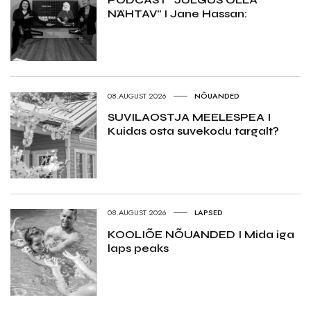
NÄHTAV” I Jane Hassan:
08.AUGUST 2026
NÕUANDED
SUVILAOSTJA MEELESPEA I
Kuidas osta suvekodu targalt?
08.AUGUST 2026
LAPSED
KOOLIÕE NÕUANDED I Mida iga
laps peaks