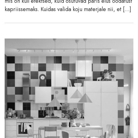
mis on küll efektsed, kuid osutuvad päris elus oodatust
kapriissemaks. Kuidas valida koju materjale nii, et […]