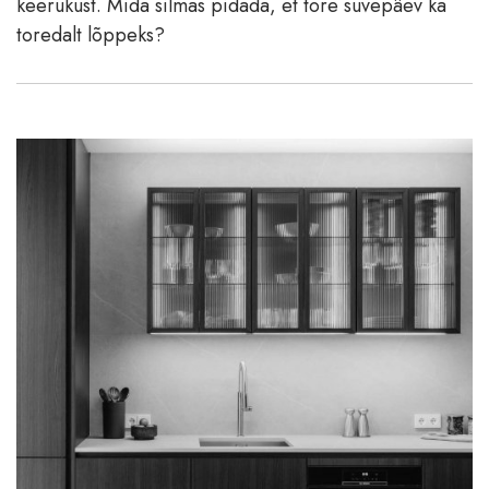
keerukust. Mida silmas pidada, et tore suvepäev ka
toredalt lõppeks?