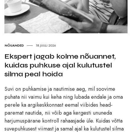
NÕUANDED
18.JUULI 2026
Ekspert jagab kolme nõuannet,
kuidas puhkuse ajal kulutustel
silma peal hoida
Suvi on puhkamise ja nautimise aeg, mil soovime
puhata nii vaimu kui keha ning lubada endale ja oma
perele ka argikeskkonnast eemal viibides head-
paremat nautida, nii võib aga kergesti ununeda
harjumuspärane kontroll rahaasjade üle. Kuidas võtta
suvepuhkusest viimast ja samal ajal ka kulutustel silma