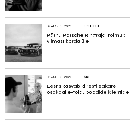
07.AUGUST 2026
EESTI ELU
Pärnu Porsche Ringrajal toimub
viimast korda üle
07.AUGUST 2026
ÄRI
Eestis kasvab kiiresti eakate
osakaal e-toidupoodide klientide