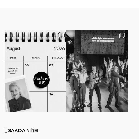
vihje
SAADA