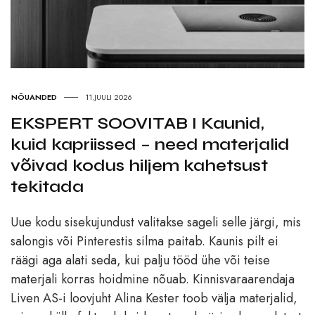
NÕUANDED
11.JUULI 2026
EKSPERT SOOVITAB I Kaunid,
kuid kapriissed – need materjalid
võivad kodus hiljem kahetsust
tekitada
Uue kodu sisekujundust valitakse sageli selle järgi, mis
salongis või Pinterestis silma paitab. Kaunis pilt ei
räägi aga alati seda, kui palju tööd ühe või teise
materjali korras hoidmine nõuab. Kinnisvaraarendaja
Liven AS-i loovjuht Alina Kester toob välja materjalid,