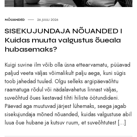
NÕUANDED
26.JUULI 2026
SISEKUJUNDAJA NÕUANDED I
Kuidas muuta valgustus õueala
hubasemaks?
Kuigi suvine ilm võib olla üsna ettearvamatu, püüavad
paljud veeta väljas võimalikult palju aega, kuni sügis
toob jahedad tuuled. Olgu selleks argipäevaõhtu
raamatuga rõdul või nädalavahetus linnast väljas,
suveõhtud õues kestavad tihti hiliste öötundideni.
Päevad aga muutuvad järjest lühemaks, seega jagab
sisekujundaja mõned nõuanded, kuidas valgustuse abil
luua õue hubane ja kutsuv ruum, et suveõhtutest […]