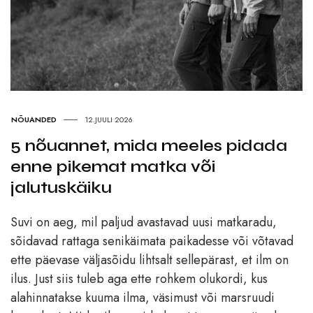
NÕUANDED
12.JUULI 2026
5 nõuannet, mida meeles pidada
enne pikemat matka või
jalutuskäiku
Suvi on aeg, mil paljud avastavad uusi matkaradu,
sõidavad rattaga senikäimata paikadesse või võtavad
ette päevase väljasõidu lihtsalt sellepärast, et ilm on
ilus. Just siis tuleb aga ette rohkem olukordi, kus
alahinnatakse kuuma ilma, väsimust või marsruudi