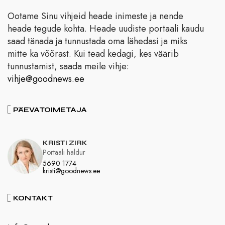
Ootame Sinu vihjeid heade inimeste ja nende
heade tegude kohta. Heade uudiste portaali kaudu
saad tänada ja tunnustada oma lähedasi ja miks
mitte ka võõrast. Kui tead kedagi, kes väärib
tunnustamist, saada meile vihje:
vihje@goodnews.ee
PÄEVATOIMETAJA
KRISTI ZIRK
Portaali haldur
5690 1774
kristi@goodnews.ee
KONTAKT