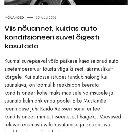
NÕUANDED
25.JUULI 2026
Viis nõuannet, kuidas auto
konditsioneeri suvel õigesti
kasutada
Kuumal suvepäeval võib päikese käes seisnud auto
sisetemperatuur tõusta väga kiiresti äärmuslikult
kõrgele. Kui autosse istudes tundub salong kui
saunalava, on loomulik reaktsioon keerata
konditsioneer kohe maksimaalsele võimsusele ja
suunata külm õhk enda poole. Elke Mustamäe
teeninduse juhi Kaido Reisseri sõnul ei tee
konditsioneer inimest iseenesest haigeks. Vaevused
tekivad enamasti vale kasutamise ja ebapiisava