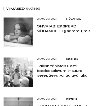
uudised
VIIMASED
08.AUGUST 2026
NÕUANDED
OHVRIABI EKSPERDI
NÕUANDED I 5 sammu, mis
08.AUGUST 2026
EESTI ELU
Tallinn tähistab Eesti
taasiseseisvumist suure
perepäevaga lauluväljakul
08.AUGUST 2026
INIMENE
PODCAST “JULGUS OLLA