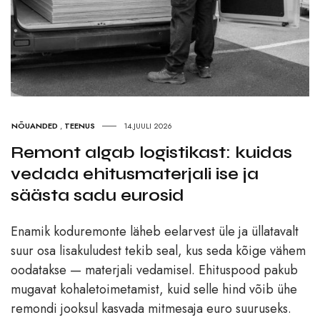
NÕUANDED
,
TEENUS
14.JUULI 2026
Remont algab logistikast: kuidas
vedada ehitusmaterjali ise ja
säästa sadu eurosid
Enamik koduremonte läheb eelarvest üle ja üllatavalt
suur osa lisakuludest tekib seal, kus seda kõige vähem
oodatakse — materjali vedamisel. Ehituspood pakub
mugavat kohaletoimetamist, kuid selle hind võib ühe
remondi jooksul kasvada mitmesaja euro suuruseks.