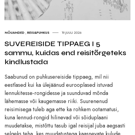
NÕUANDED
,
REIS&PUHKUS
19.JUULI 2026
SUVEREISIDE TIPPAEG I 5
sammu, kuidas end reisitõrgeteks
kindlustada
Saabunud on puhkusereiside tippaeg, mil nii
eestlased kui ka ülejäänud eurooplased istuvad
lennukitesse-rongidesse ja suunduvad mõnda
lähemasse või kaugemasse riiki. Suurenenud
reisimisega tuleb aga ette ka rohkem ootamatusi,
kuna lennud-rongid hilinevad või sõiduplaani
muudetakse, mistõttu tasub igal reisijal juba aegsasti
selgeks teha, kes muudatustega kaasnevate kulude