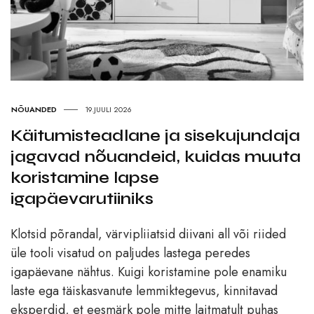
NÕUANDED
19.JUULI 2026
Käitumisteadlane ja sisekujundaja
jagavad nõuandeid, kuidas muuta
koristamine lapse
igapäevarutiiniks
Klotsid põrandal, värvipliiatsid diivani all või riided
üle tooli visatud on paljudes lastega peredes
igapäevane nähtus. Kuigi koristamine pole enamiku
laste ega täiskasvanute lemmiktegevus, kinnitavad
eksperdid, et eesmärk pole mitte laitmatult puhas