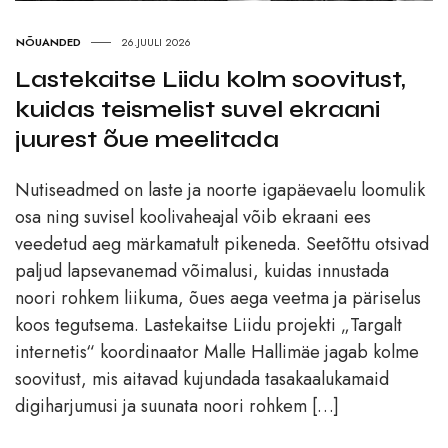
NÕUANDED
26.JUULI 2026
Lastekaitse Liidu kolm soovitust,
kuidas teismelist suvel ekraani
juurest õue meelitada
Nutiseadmed on laste ja noorte igapäevaelu loomulik
osa ning suvisel koolivaheajal võib ekraani ees
veedetud aeg märkamatult pikeneda. Seetõttu otsivad
paljud lapsevanemad võimalusi, kuidas innustada
noori rohkem liikuma, õues aega veetma ja päriselus
koos tegutsema. Lastekaitse Liidu projekti „Targalt
internetis“ koordinaator Malle Hallimäe jagab kolme
soovitust, mis aitavad kujundada tasakaalukamaid
digiharjumusi ja suunata noori rohkem […]