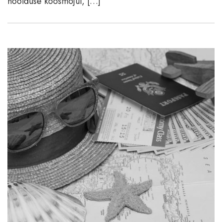
hoolduse koosmõjul, […]