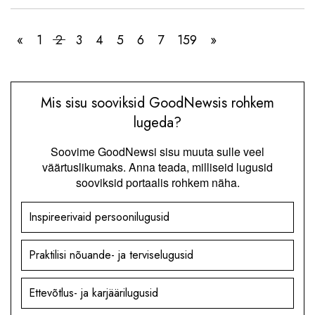
«
1
2
3
4
5
6
7
159
»
Mis sisu sooviksid GoodNewsis rohkem
lugeda?
Soovime GoodNewsi sisu muuta sulle veel
väärtuslikumaks. Anna teada, milliseid lugusid
sooviksid portaalis rohkem näha.
Inspireerivaid persoonilugusid
Praktilisi nõuande- ja terviselugusid
Ettevõtlus- ja karjäärilugusid