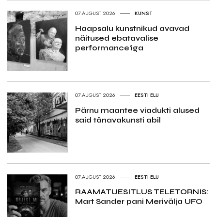
07.AUGUST 2026
KUNST
Haapsalu kunstnikud avavad
näitused ebatavalise
performance’iga
07.AUGUST 2026
EESTI ELU
Pärnu maantee viadukti alused
said tänavakunsti abil
07.AUGUST 2026
EESTI ELU
RAAMATUESITLUS TELETORNIS:
Mart Sander pani Merivälja UFO