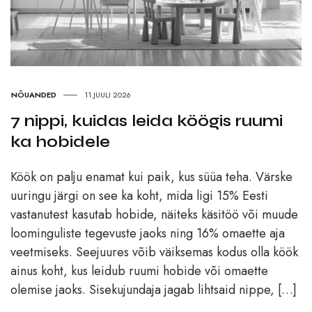
NÕUANDED
11.JUULI 2026
7 nippi, kuidas leida köögis ruumi
ka hobidele
Köök on palju enamat kui paik, kus süüa teha. Värske
uuringu järgi on see ka koht, mida ligi 15% Eesti
vastanutest kasutab hobide, näiteks käsitöö või muude
loominguliste tegevuste jaoks ning 16% omaette aja
veetmiseks. Seejuures võib väiksemas kodus olla köök
ainus koht, kus leidub ruumi hobide või omaette
olemise jaoks. Sisekujundaja jagab lihtsaid nippe, […]