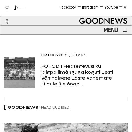
Facebook
Instagram
Youtube
X
≡
MENU
HEATEGEVUS
- 17.JUULI 2026
Päästeliit on vabatahtlikele
päästjatele soetanud 54 AED
aparaati
GOODNEWS:
HEAD UUDISED