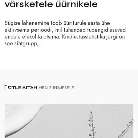
värsketele üürnikele
Sügise lähenemine toob üüriturule aasta ühe
aktiivsema perioodi, mil tuhanded tudengid asuvad
endale elukohta otsima. Kindlustusstatistika järgi on
see sihtgrupp,...
ÜTLE AITÄH
HEALE INIMESELE