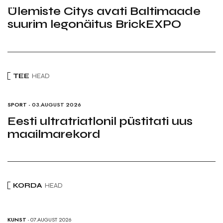
Ülemiste Citys avati Baltimaade
suurim legonäitus BrickEXPO
TEE
HEAD
SPORT
- 03.AUGUST 2026
Eesti ultratriatlonil püstitati uus
maailmarekord
KORDA
HEAD
KUNST
- 07.AUGUST 2026