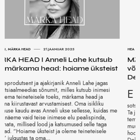
HEA EESTI ASI
,
MÄRKA HEAD
,
TUNNUSTUS
08.NOVEMBER 2024
MÄRKA HEAD I Ka tormi ajal on
võimalik häid uudiseid kuulda: Kerli
Dello positiivne kindlustuslugu
E
elmise nädala torm tõid paljuski kaasa purustusi ja
ebamugavusi, kuid Kerli Dello jagas oma
sotsiaalmeedia postituses ühte positiivset kogemust.
Ta jagas lugu, kuidas keeruline olukord, kus puu oli
tema õuel juurtega üles rebitud ja kemmerg pikali, ei
muutunud lõputuks probleemide ahelaks, vaid leidis
hoopis kiiresti lahenduse. Esmaspäeva hommikul võttis
Dello ühendust oma kindlustusmaakleriga,