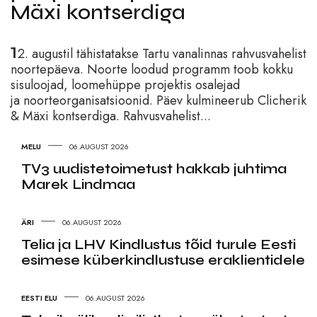
Mäxi kontserdiga
1
2. augustil tähistatakse
Tartu vanalinnas rahvusvahelist
noortepäeva. Noorte loodud
programm toob kokku
sisuloojad,
loomehüppe projektis osalejad
ja noorteorganisatsioonid. Päev kulmineerub Clicherik
& Mäxi kontserdiga. Rahvusvahelist...
MELU
06.AUGUST 2026
TV3 uudistetoimetust hakkab juhtima
Marek Lindmaa
ÄRI
06.AUGUST 2026
Telia ja LHV Kindlustus tõid turule Eesti
esimese küberkindlustuse eraklientidele
EESTI ELU
06.AUGUST 2026