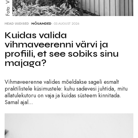
HEAD UUDISED
-
NÕUANDED
- 03.AUGUST 2026
Kuidas valida
vihmaveerenni värvi ja
profiili, et see sobiks sinu
majaga?
Vihmaveerenne valides mõeldakse sageli esmalt
praktilistele küsimustele: kuhu sadevesi juhtida, mitu
allatulekutoru on vaja ja kuidas süsteem kinnitada.
Samal ajal...