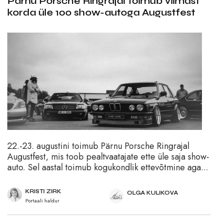
Pärnu Porsche Ringrajal toimub viimast
korda üle 100 show-autoga Augustfest
22.-23. augustini toimub Pärnu Porsche Ringrajal
Augustfest, mis toob pealtvaatajate ette üle saja show-
auto. Sel aastal toimub kogukondlik ettevõtmine aga...
KRISTI ZIRK
OLGA KULIKOVA
Portaali haldur