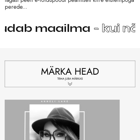
perede...
lma
- kui näed head in