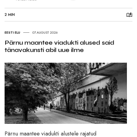
2 MIN
EESTI ELU
07.AUGUST 2026
Pärnu maantee viadukti alused said
tänavakunsti abil uue ilme
Pärnu maantee viadukti alustele rajatud