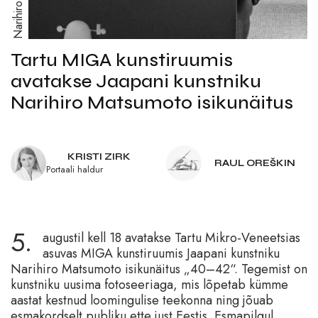
Tartu MIGA kunstiruumis
avatakse Jaapani kunstniku
Narihiro Matsumoto isikunäitus
KRISTI ZIRK
RAUL OREŠKIN
Portaali haldur
5.
augustil kell 18 avatakse Tartu Mikro-Veneetsias
asuvas MIGA kunstiruumis Jaapani kunstniku
Narihiro Matsumoto isikunäitus „40–42“. Tegemist on
kunstniku uusima fotoseeriaga, mis lõpetab kümme
aastat kestnud loomingulise teekonna ning jõuab
esmakordselt publiku ette just Eestis. Esmapilgul