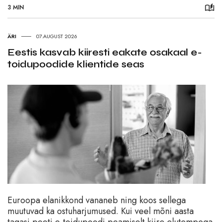
3 MIN
ÄRI
07.AUGUST 2026
Eestis kasvab kiiresti eakate osakaal e-
toidupoodide klientide seas
Euroopa elanikkond vananeb ning koos sellega
muutuvad ka ostuharjumused. Kui veel mõni aasta
tagasi peeti e-toidupoodi peamiselt kiire elutempoga