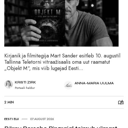
Kirjanik ja filmitegija Mart Sander esitleb 10. augustil
Tallinna Teletorni vitraažisaalis oma uut raamatut
„Objekt M“, mis viib lugejad Eesti...
KRISTI ZIRK
ANNA-MARIA UULMA
Portaali haldur
2 MIN
EESTI ELU
07.AUGUST 2026