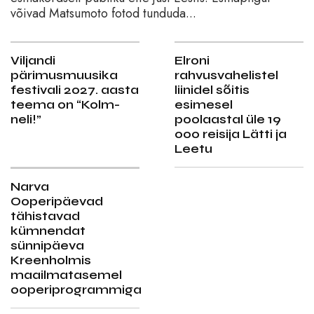
võivad Matsumoto fotod tunduda...
Viljandi
Elroni
pärimusmuusika
rahvusvahelistel
festivali 2027. aasta
liinidel sõitis
teema on “Kolm-
esimesel
neli!”
poolaastal üle 19
000 reisija Lätti ja
Leetu
Narva
Ooperipäevad
tähistavad
kümnendat
sünnipäeva
Kreenholmis
maailmatasemel
ooperiprogrammiga