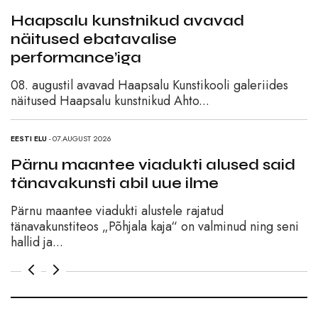
Haapsalu kunstnikud avavad
näitused ebatavalise
performance’iga
es
08. augustil avavad Haapsalu Kunstikooli galeriides
näitused Haapsalu kunstnikud Ahto...
EESTI ELU
- 07.AUGUST 2026
id
Pärnu maantee viadukti alused said
tänavakunsti abil uue ilme
Pärnu maantee viadukti alustele rajatud
seni
tänavakunstiteos „Põhjala kaja“ on valminud ning seni
hallid ja...