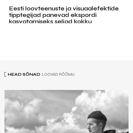
Eesti loovteenuste ja visuaalefektide
tipptegijad panevad ekspordi
kasvatamiseks seljad kokku
EESTI ELU
05.AUGUST 2026
Tallinn valmistab järgmise kevade õiteilu
ette juba tänavu sügisel
UKRAINA RAHVA TOETUSEKS
04.AUGUST 2026
HEAD SÕNAD
LOOVAD RÕÕMU
Eesti haiglad saavad Ukraina
tervishoiutöötajate rahvusvaheliseks
õppekeskuseks
KULTUURIPEEGEL
04.AUGUST 2026
FOTOD I Non Grata hiigelskulptuur
muutis I Land Soundi publiku
kunstiteose osaks