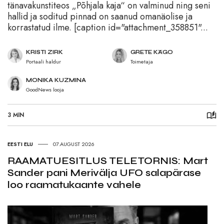
tänavakunstiteos „Põhjala kaja“ on valminud ning seni
hallid ja soditud pinnad on saanud omanäolise ja
korrastatud ilme. [caption id="attachment_358851"...
KRISTI ZIRK
GRETE KÄGO
Portaali haldur
Toimetaja
MONIKA KUZMINA
GoodNews looja
3 MIN
EESTI ELU
07.AUGUST 2026
RAAMATUESITLUS TELETORNIS: Mart
Sander pani Merivälja UFO salapärase
loo raamatukaante vahele