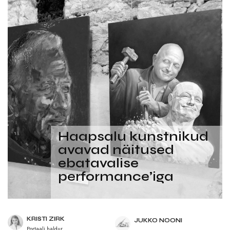
Haapsalu kunstnikud
avavad näitused
ebatavalise
performance’iga
KRISTI ZIRK
JUKKO NOONI
Portaali haldur