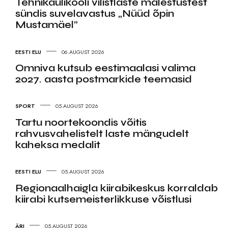
Tehnikaülikooli vilistlaste mälestustest
sündis suvelavastus „Nüüd õpin
Mustamäel”
EESTI ELU
06.AUGUST 2026
Omniva kutsub eestimaalasi valima
2027. aasta postmarkide teemasid
SPORT
05.AUGUST 2026
Tartu noortekoondis võitis
rahvusvahelistelt laste mängudelt
kaheksa medalit
EESTI ELU
05.AUGUST 2026
Regionaalhaigla kiirabikeskus korraldab
kiirabi kutsemeisterlikkuse võistlusi
ÄRI
05.AUGUST 2026