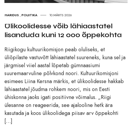
HARIDUS
,
POLIITIKA
10.MÄRTS 2026
Ülikoolidesse võib lähiaastatel
lisanduda kuni 12 000 õppekohta
Riigikogu kultuurikomisjon peab oluliseks, et
üliõpilaste vastuvõtt lähiaastatel suureneks, kuna sel ja
järgmisel viiel aastal lõpetab gümnaasiumi
suuremaarvuline põlvkond noori. Kultuurikomisjoni
esimees Liina Kersna märkis, et ülikoolidesse hakkab
lähiaastatel jõudma rohkem noori, mis on Eesti
ühiskonna jaoks igati positiivne võimalus. „Riigi
ülesanne on reageerida, see ajalooline hetk ära
kasutada ja koos ülikoolidega piisav arv õppekohti
[…]