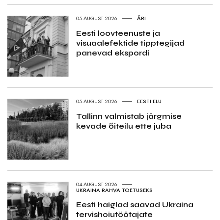
05.AUGUST 2026
ÄRI
Eesti loovteenuste ja
visuaalefektide tipptegijad
panevad ekspordi
05.AUGUST 2026
EESTI ELU
Tallinn valmistab järgmise
kevade õiteilu ette juba
04.AUGUST 2026
UKRAINA RAHVA TOETUSEKS
Eesti haiglad saavad Ukraina
tervishoiutöötajate