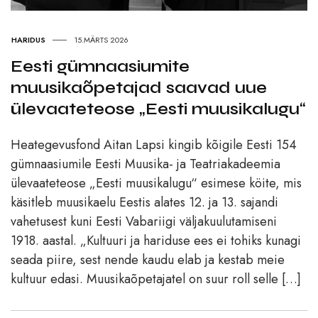
HARIDUS
15.MÄRTS 2026
Eesti gümnaasiumite
muusikaõpetajad saavad uue
ülevaateteose „Eesti muusikalugu“
Heategevusfond Aitan Lapsi kingib kõigile Eesti 154
gümnaasiumile Eesti Muusika- ja Teatriakadeemia
ülevaateteose „Eesti muusikalugu“ esimese köite, mis
käsitleb muusikaelu Eestis alates 12. ja 13. sajandi
vahetusest kuni Eesti Vabariigi väljakuulutamiseni
1918. aastal. „Kultuuri ja hariduse ees ei tohiks kunagi
seada piire, sest nende kaudu elab ja kestab meie
kultuur edasi. Muusikaõpetajatel on suur roll selle […]