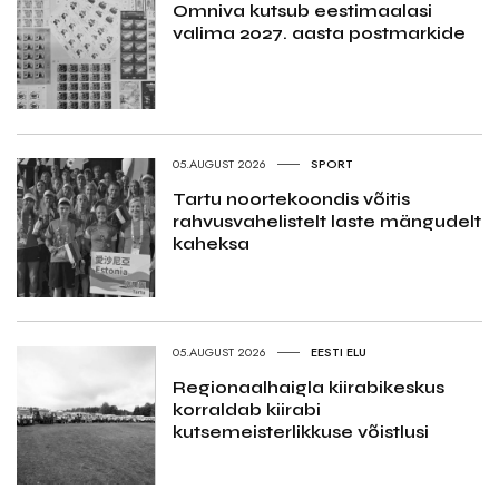
Omniva kutsub eestimaalasi
valima 2027. aasta postmarkide
05.AUGUST 2026
SPORT
Tartu noortekoondis võitis
rahvusvahelistelt laste mängudelt
kaheksa
05.AUGUST 2026
EESTI ELU
Regionaalhaigla kiirabikeskus
korraldab kiirabi
kutsemeisterlikkuse võistlusi