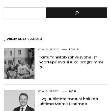
uudised
VIIMASED
06.AUGUST 2026
EESTI ELU
Tartu tähistab rahvusvahelist
noortepäeva sisuka programmi
ja
06.AUGUST 2026
MELU
TV3 uudistetoimetust hakkab
juhtima Marek Lindmaa