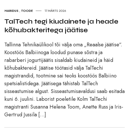
HARIDUS
,
TOODE
17.MÄRTS 2026
TalTech tegi kiudainete ja heade
kõhubakteritega jäätise
Tallinna Tehnikaülikool tõi välja oma „Reaalse jäätise“.
Koostöös Balbiinoga loodud punase sõstra ja
rabarberi jogurtijäätis sisaldab kiudaineid ja häid
kõhubaktereid. Jäätise töötasid välja TalTechi
magistrandid, tootmine sai teoks koostöös Balbiino
spetsialistidega. Jäätisega tähistab TalTech
sisseastumise algust. Sisseastumisavaldusi saab esitada
kuni 6. juulini. Laborist poeletile Kolm TalTechi
magistranti Susanna Helena Toom, Anette Russ ja Iris-
Gertrud Jussila […]