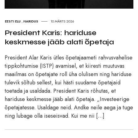
EESTI ELU
,
HARIDUS
10.MÄRTS 2026
President Karis: hariduse
keskmesse jääb alati õpetaja
President Alar Karis ütles õpetajaameti rahvusvahelise
tippkohtumise (ISTP) avamisel, et kiiresti muutuvas
maailmas on õpetajate roll üha olulisem ning hariduse
tulevik sõltub sellest, kui hästi suudame õpetajaid
toetada ja usaldada. President Karis rõhutas, et
hariduse keskmesse jääb alati õpetaja. „Investeerige
õpetajatesse. Usaldage neid. Andke neile aega ja tuge
ning lubage olla iseseisvad. Kui me nii […]