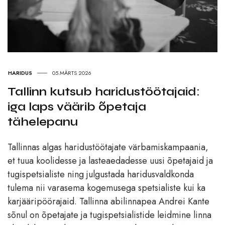
HARIDUS
05.MÄRTS 2026
Tallinn kutsub haridustöötajaid:
iga laps väärib õpetaja
tähelepanu
Tallinnas algas haridustöötajate värbamiskampaania,
et tuua koolidesse ja lasteaedadesse uusi õpetajaid ja
tugispetsialiste ning julgustada haridusvaldkonda
tulema nii varasema kogemusega spetsialiste kui ka
karjääripöörajaid. Tallinna abilinnapea Andrei Kante
sõnul on õpetajate ja tugispetsialistide leidmine linna