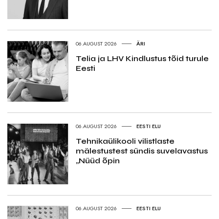
06.AUGUST 2026
ÄRI
Telia ja LHV Kindlustus tõid turule
Eesti
06.AUGUST 2026
EESTI ELU
Tehnikaülikooli vilistlaste
mälestustest sündis suvelavastus
„Nüüd õpin
06.AUGUST 2026
EESTI ELU