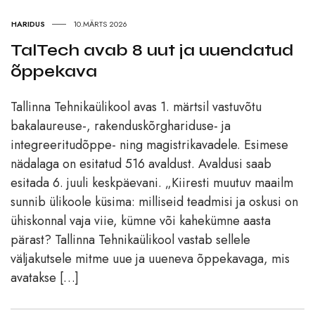
HARIDUS
10.MÄRTS 2026
TalTech avab 8 uut ja uuendatud
õppekava
Tallinna Tehnikaülikool avas 1. märtsil vastuvõtu
bakalaureuse-, rakenduskõrghariduse- ja
integreeritudõppe- ning magistrikavadele. Esimese
nädalaga on esitatud 516 avaldust. Avaldusi saab
esitada 6. juuli keskpäevani. „Kiiresti muutuv maailm
sunnib ülikoole küsima: milliseid teadmisi ja oskusi on
ühiskonnal vaja viie, kümne või kahekümne aasta
pärast? Tallinna Tehnikaülikool vastab sellele
väljakutsele mitme uue ja uueneva õppekavaga, mis
avatakse […]