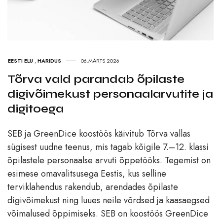
EESTI ELU
,
HARIDUS
06.MÄRTS 2026
Tõrva vald parandab õpilaste
digivõimekust personaalarvutite ja
digitoega
SEB ja GreenDice koostöös käivitub Tõrva vallas
sügisest uudne teenus, mis tagab kõigile 7.–12. klassi
õpilastele personaalse arvuti õppetööks. Tegemist on
esimese omavalitsusega Eestis, kus selline
terviklahendus rakendub, arendades õpilaste
digivõimekust ning luues neile võrdsed ja kaasaegsed
võimalused õppimiseks. SEB on koostöös GreenDice