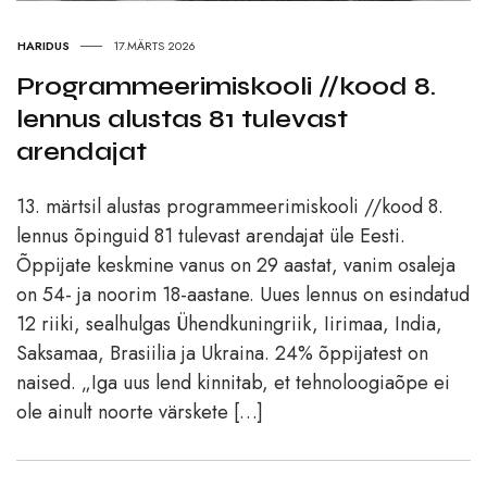
HARIDUS
17.MÄRTS 2026
Programmeerimiskooli //kood 8.
lennus alustas 81 tulevast
arendajat
13. märtsil alustas programmeerimiskooli //kood 8.
lennus õpinguid 81 tulevast arendajat üle Eesti.
Õppijate keskmine vanus on 29 aastat, vanim osaleja
on 54- ja noorim 18-aastane. Uues lennus on esindatud
12 riiki, sealhulgas Ühendkuningriik, Iirimaa, India,
Saksamaa, Brasiilia ja Ukraina. 24% õppijatest on
naised. „Iga uus lend kinnitab, et tehnoloogiaõpe ei
ole ainult noorte värskete […]