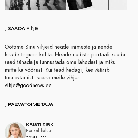
vihje
SAADA
Ootame Sinu vihjeid heade inimeste ja nende
heade tegude kohta. Heade uudiste portaali kaudu
saad tänada ja tunnustada oma lähedasi ja miks
mitte ka võõrast. Kui tead kedagi, kes väärib
tunnustamist, saada meile vihje:
vihje@goodnews.ee
PÄEVATOIMETAJA
KRISTI ZIRK
Portaali haldur
5690 1774