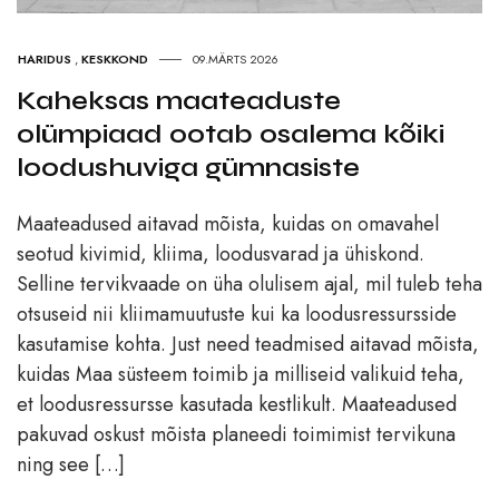
HARIDUS
,
KESKKOND
09.MÄRTS 2026
Kaheksas maateaduste
olümpiaad ootab osalema kõiki
loodushuviga gümnasiste
Maateadused aitavad mõista, kuidas on omavahel
seotud kivimid, kliima, loodusvarad ja ühiskond.
Selline tervikvaade on üha olulisem ajal, mil tuleb teha
otsuseid nii kliimamuutuste kui ka loodusressursside
kasutamise kohta. Just need teadmised aitavad mõista,
kuidas Maa süsteem toimib ja milliseid valikuid teha,
et loodusressursse kasutada kestlikult. Maateadused
pakuvad oskust mõista planeedi toimimist tervikuna
ning see […]