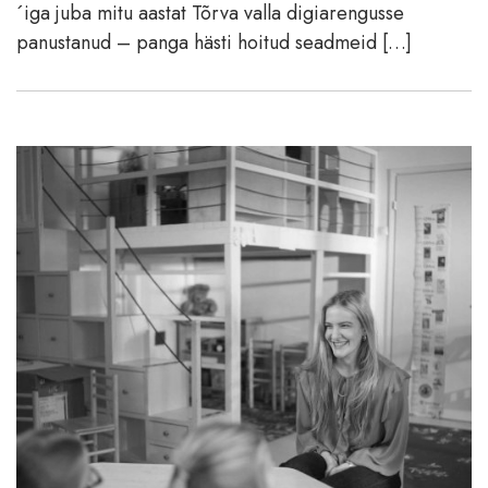
´iga juba mitu aastat Tõrva valla digiarengusse
panustanud – panga hästi hoitud seadmeid […]