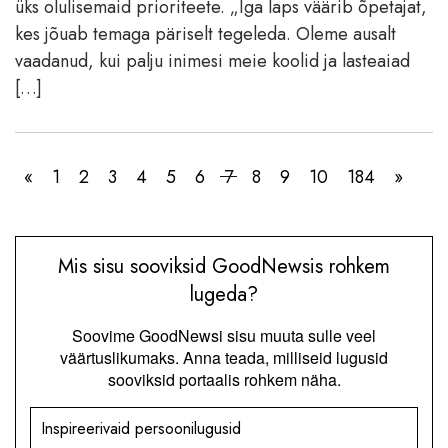
üks olulisemaid prioriteete. „Iga laps väärib õpetajat,
kes jõuab temaga päriselt tegeleda. Oleme ausalt
vaadanud, kui palju inimesi meie koolid ja lasteaiad
[…]
«
1
2
3
4
5
6
7
8
9
10
184
»
Mis sisu sooviksid GoodNewsis rohkem
lugeda?
Soovime GoodNewsi sisu muuta sulle veel
väärtuslikumaks. Anna teada, milliseid lugusid
sooviksid portaalis rohkem näha.
Inspireerivaid persoonilugusid