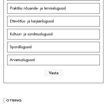
Praktilisi nõuande- ja terviselugusid
Ettevõtlus- ja karjäärilugusid
Kultuuri- ja sündmuslugusid
Spordilugusid
Arvamuslugusid
OTSING