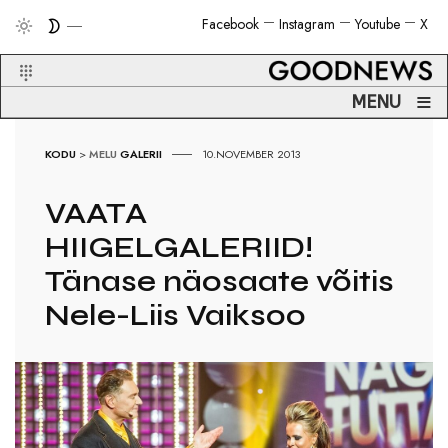
Facebook
Instagram
Youtube
X
≡
MENU
KODU
>
MELU
GALERII
10.NOVEMBER 2013
VAATA
HIIGELGALERIID!
Tänase näosaate võitis
Nele-Liis Vaiksoo