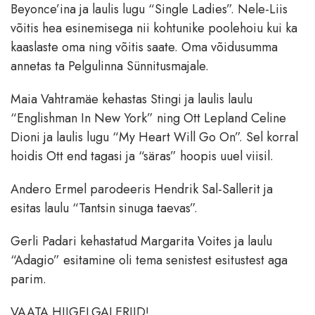
Beyonce’ina ja laulis lugu “Single Ladies”. Nele-Liis
võitis hea esinemisega nii kohtunike poolehoiu kui ka
kaaslaste oma ning võitis saate. Oma võidusumma
annetas ta Pelgulinna Sünnitusmajale.
Maia Vahtramäe kehastas Stingi ja laulis laulu
“Englishman In New York” ning Ott Lepland Celine
Dioni ja laulis lugu “My Heart Will Go On”. Sel korral
hoidis Ott end tagasi ja “säras” hoopis uuel viisil.
Andero Ermel parodeeris Hendrik Sal-Sallerit ja
esitas laulu “Tantsin sinuga taevas”.
Gerli Padari kehastatud Margarita Voites ja laulu
“Adagio” esitamine oli tema senistest esitustest aga
parim.
VAATA HIIGELGALERIID!