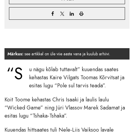
Märkus:
see artikkel on üle viie aasta vana ja kuulub arhiivi.
“S
u nägu kõlab tuttavalt” kuuendas saates
kehastas Kaire Vilgats Toomas Kõrvitsat ja
esitas lugu “Pole sul tarvis teada”.
Koit Toome kehastas Chris Isaaki ja laulis laulu
“Wicked Game” ning Jüri Vlassov Marek Sadamat ja
esitas lugu “Tshaka-Tshaka”.
Kuuendas hittsaates tuli Nele-Liis Vaiksoo lavale