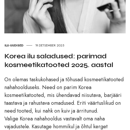
ILU-UUDISED
19.DETSEMBER 2025
Korea ilu saladused: parimad
kosmeetika­tooted 2025. aastal
On olemas taskukohased ja tõhusad kosmeetikatooted
nahahoolduseks. Need on parim Korea
kosmeetikatooted, mis ühendavad niisutava, barjääri
taastava ja rahustava omadused. Eriti väärtuslikud on
need tooted, kui nahk on kuiv ja ärritunud.
Valige Korea nahahooldus vastavalt oma naha
vajadustele. Kasutage hommikul ja õhtul kerget