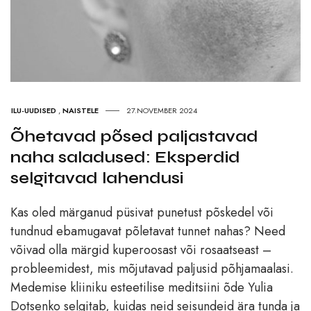
ILU-UUDISED
,
NAISTELE
27.NOVEMBER 2024
Õhetavad põsed paljastavad
naha saladused: Eksperdid
selgitavad lahendusi
Kas oled märganud püsivat punetust põskedel või
tundnud ebamugavat põletavat tunnet nahas? Need
võivad olla märgid kuperoosast või rosaatseast –
probleemidest, mis mõjutavad paljusid põhjamaalasi.
Medemise kliiniku esteetilise meditsiini õde Yulia
Dotsenko selgitab, kuidas neid seisundeid ära tunda ja