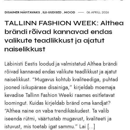
DISAINER NÄHTAVAKS
,
ILU-UUDISED
,
MOOD
06.APRILL 2026
TALLINN FASHION WEEK: Althea
brändi rõivad kannavad endas
valikute teadlikkust ja ajatut
naiselikkust
Läbinisti Eestis loodud ja valmistatud Althea brändi
rõivad kannavad endas valikute teadlikkust ja ajatut
naiselikkust. “Mugavus kohtub kvaliteediga, puhtad
jooned isikupärase disainiga,” kirjeldab moemaja
kevadise Tallinn Fashion Weeki raames esitletavat
loomingut. Kuidas kirjeldab bränd oma kandjat?
“Althea naine on vaba trendikäskudest. Ta valib
iseenda rütmi, väärtustab mugavust, kvaliteeti ja
istuvust, mis toetab igat sammu.” Lai […]