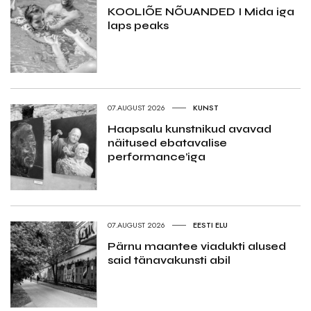
KOOLIÕE NÕUANDED I Mida iga
laps peaks
07.AUGUST 2026
KUNST
Haapsalu kunstnikud avavad
näitused ebatavalise
performance’iga
07.AUGUST 2026
EESTI ELU
Pärnu maantee viadukti alused
said tänavakunsti abil