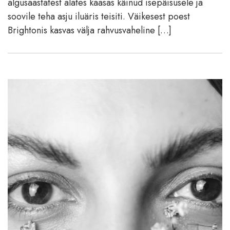
algusaastatest alates kaasas käinud isepäisusele ja
soovile teha asju iluäris teisiti. Väikesest poest
Brightonis kasvas välja rahvusvaheline […]