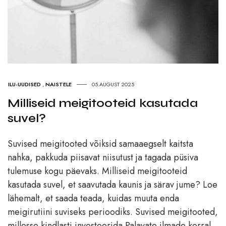
ILU-UUDISED
,
NAISTELE
05.AUGUST 2025
Milliseid meigitooteid kasutada
suvel?
Suvised meigitooted võiksid samaaegselt kaitsta
nahka, pakkuda piisavat niisutust ja tagada püsiva
tulemuse kogu päevaks. Milliseid meigitooteid
kasutada suvel, et saavutada kaunis ja särav jume? Loe
lähemalt, et saada teada, kuidas muuta enda
meigirutiini suviseks perioodiks. Suvised meigitooted,
millesse kindlasti investeerida Palavate ilmade korral