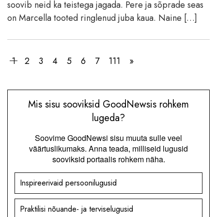
soovib neid ka teistega jagada. Pere ja sõprade seas
on Marcella tooted ringlenud juba kaua. Naine […]
1
2
3
4
5
6
7
111
»
Mis sisu sooviksid GoodNewsis rohkem
lugeda?
Soovime GoodNewsi sisu muuta sulle veel
väärtuslikumaks. Anna teada, milliseid lugusid
sooviksid portaalis rohkem näha.
Inspireerivaid persoonilugusid
Praktilisi nõuande- ja terviselugusid