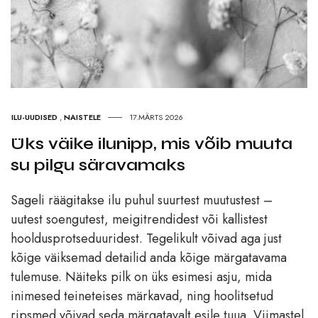
ILU-UUDISED
,
NAISTELE
17.MÄRTS 2026
Üks väike ilunipp, mis võib muuta
su pilgu säravamaks
Sageli räägitakse ilu puhul suurtest muutustest –
uutest soengutest, meigitrendidest või kallistest
hooldusprotseduuridest. Tegelikult võivad aga just
kõige väiksemad detailid anda kõige märgatavama
tulemuse. Näiteks pilk on üks esimesi asju, mida
inimesed teineteises märkavad, ning hoolitsetud
ripsmed võivad seda märgatavalt esile tuua. Viimastel