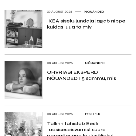
09.AUGUST 2026
NÕUANDED
IKEA sisekujundaja jagab nippe,
kuidas luua toimiv
08.AUGUST 2026
NÕUANDED
OHVRIABI EKSPERDI
NÕUANDED I 5 sammu, mis
08.AUGUST 2026
EESTI ELU
Tallinn tähistab Eesti
taasiseseisvumist suure
perepäevaga lauluväljakul