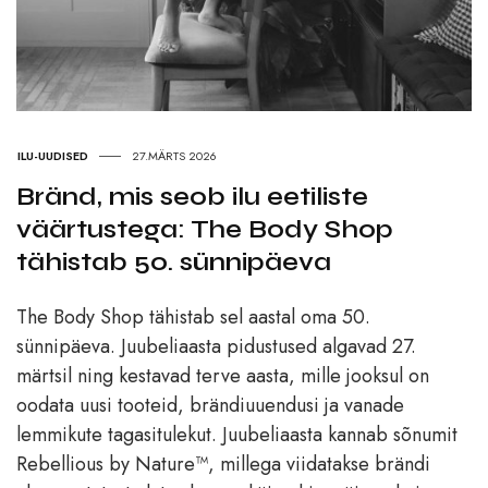
ILU-UUDISED
27.MÄRTS 2026
Bränd, mis seob ilu eetiliste
väärtustega: The Body Shop
tähistab 50. sünnipäeva
The Body Shop tähistab sel aastal oma 50.
sünnipäeva. Juubeliaasta pidustused algavad 27.
märtsil ning kestavad terve aasta, mille jooksul on
oodata uusi tooteid, brändiuuendusi ja vanade
lemmikute tagasitulekut. Juubeliaasta kannab sõnumit
Rebellious by Nature™, millega viidatakse brändi