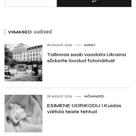
uudised
VIIMASED
09.AUGUST 2026
KUNST
Tallinnas saab vaadata Ukraina
sõdurite loodud fotonäitust
09.AUGUST 2026
NÕUANDED
ESIMENE ÜÜRIKODU I Kuidas
vältida teiste tehtud