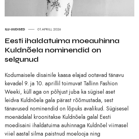
ILU-UUDISED
01.APRILL 2026
Eesti ihaldatuima moeauhinna
Kuldnõela nominendid on
selgunud
Kodumaisele disainile kaasa elajad ootavad tänavu
kevadel 9. ja 10. aprillil toimuvat Tallinn Fashion
Weeki, küll aga on põhjust juba ka sügisel aset
leidva Kuldnõela gala pärast rõõmustada, sest
tänavused nominendid on lõpuks avalikud. Sügisesel
moenädalal kroonitakse Kuldnõela galal Eesti
moedisaini ihaldatuima auhinnaga Kuldnõel viimasel
viiel aastal silma paistnud moelooja ning