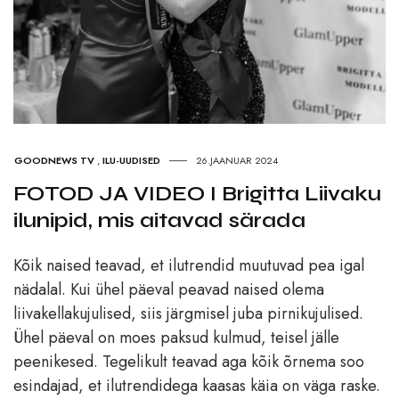
GOODNEWS TV
,
ILU-UUDISED
26.JAANUAR 2024
FOTOD JA VIDEO I Brigitta Liivaku
ilunipid, mis aitavad särada
Kõik naised teavad, et ilutrendid muutuvad pea igal
nädalal. Kui ühel päeval peavad naised olema
liivakellakujulised, siis järgmisel juba pirnikujulised.
Ühel päeval on moes paksud kulmud, teisel jälle
peenikesed. Tegelikult teavad aga kõik õrnema soo
esindajad, et ilutrendidega kaasas käia on väga raske.