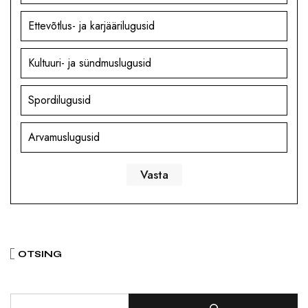
Ettevõtlus- ja karjäärilugusid
Kultuuri- ja sündmuslugusid
Spordilugusid
Arvamuslugusid
OTSING