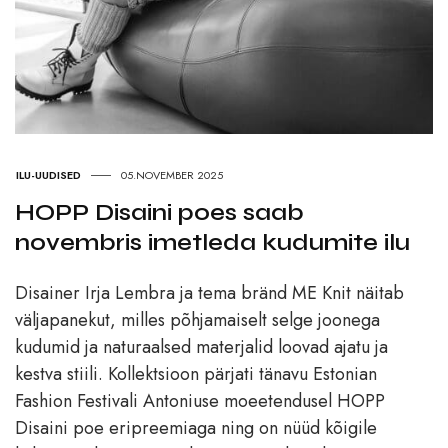
ILU-UUDISED
05.NOVEMBER 2025
HOPP Disaini poes saab
novembris imetleda kudumite ilu
Disainer Irja Lembra ja tema bränd ME Knit näitab
väljapanekut, milles põhjamaiselt selge joonega
kudumid ja naturaalsed materjalid loovad ajatu ja
kestva stiili. Kollektsioon pärjati tänavu Estonian
Fashion Festivali Antoniuse moeetendusel HOPP
Disaini poe eripreemiaga ning on nüüd kõigile