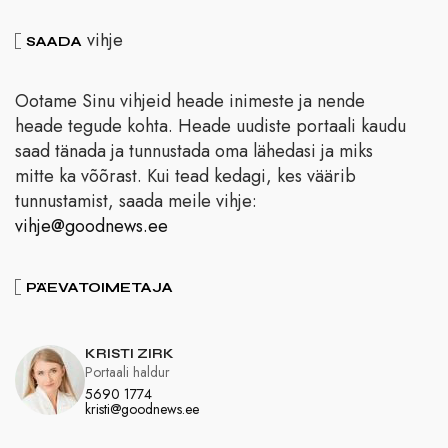
vihje
SAADA
Ootame Sinu vihjeid heade inimeste ja nende
heade tegude kohta. Heade uudiste portaali kaudu
saad tänada ja tunnustada oma lähedasi ja miks
mitte ka võõrast. Kui tead kedagi, kes väärib
tunnustamist, saada meile vihje:
vihje@goodnews.ee
PÄEVATOIMETAJA
KRISTI ZIRK
Portaali haldur
5690 1774
kristi@goodnews.ee