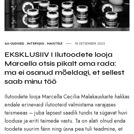
ILU-UUDISED
,
INTERVJUU
,
NAISTELE
18.DETSEMBER 2023
EKSKLUSIIV I Ilutoodete looja
Marcella otsis pikalt oma rada:
ma ei osanud mõeldagi, et sellest
saab minu töö
Ilutoodete looja Marcella Cecilia Malakauskaite hakkas
endale erinevaid ilutooteid valmistama varajases
teismeeas – juba lapsest saadik tundis ta sügavat huvi
looduse ja eriti taimede vastu. Ta on alati olnud enda
toodete suurim fänn ning üsna pea tuli teadmine, et