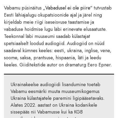
Vabamu püsinäitus
„Vabadusel ei ole piire“
tutvustab
Eesti lähiajalugu okupatsioonide ajal ja järel ning
kirjeldab meie riigi iseseisvuse taastamise ja
vabaduse hoidmise lugu läbi erinevate elusaatuste.
Teekonnal läbi muuseumi saadab külastajat
spetsiaalselt loodud audiogiid. Audiogiid on nüüd
saadaval kümnes keeles: eesti, ukraina, inglise, vene,
soome, saksa, prantsuse, hispaania, läti ja leedu
keeles. Giiditekstide autor on dramaturg Eero Epner.
Ukrainakeelse audiogiidi lisandumine toetab
Vabamu eesmärki muuta muuseumikogemus
Ukraina külastajatele paremini ligipääsetavaks.
Alates 2022. aastast on Ukraina kodanikele
sissepääs nii Vabamusse kui ka KGB