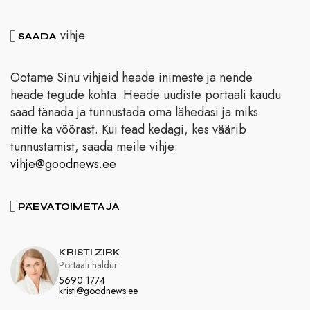
vihje
SAADA
Ootame Sinu vihjeid heade inimeste ja nende
heade tegude kohta. Heade uudiste portaali kaudu
saad tänada ja tunnustada oma lähedasi ja miks
mitte ka võõrast. Kui tead kedagi, kes väärib
tunnustamist, saada meile vihje:
vihje@goodnews.ee
PÄEVATOIMETAJA
KRISTI ZIRK
Portaali haldur
5690 1774
kristi@goodnews.ee