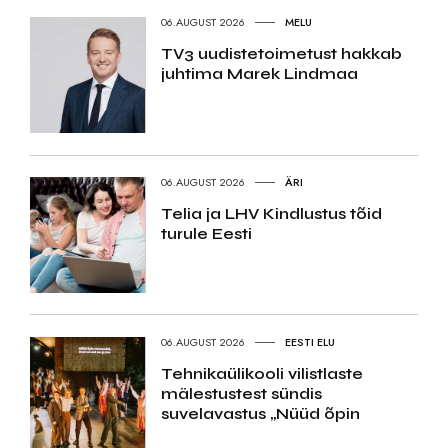
06.AUGUST 2026
MELU
TV3 uudistetoimetust hakkab
juhtima Marek Lindmaa
06.AUGUST 2026
ÄRI
Telia ja LHV Kindlustus tõid
turule Eesti
06.AUGUST 2026
EESTI ELU
Tehnikaülikooli vilistlaste
mälestustest sündis
suvelavastus „Nüüd õpin