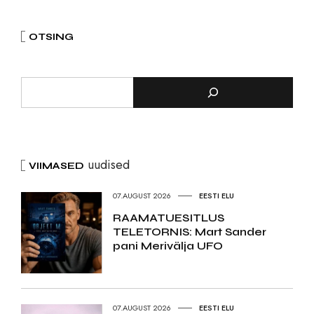
OTSING
uudised
VIIMASED
07.AUGUST 2026
EESTI ELU
RAAMATUESITLUS
TELETORNIS: Mart Sander
pani Merivälja UFO
07.AUGUST 2026
EESTI ELU