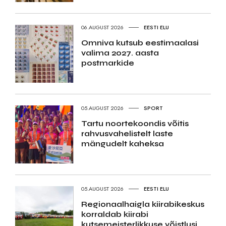
06.AUGUST 2026
EESTI ELU
Omniva kutsub eestimaalasi
valima 2027. aasta
postmarkide
05.AUGUST 2026
SPORT
Tartu noortekoondis võitis
rahvusvahelistelt laste
mängudelt kaheksa
05.AUGUST 2026
EESTI ELU
Regionaalhaigla kiirabikeskus
korraldab kiirabi
kutsemeisterlikkuse võistlusi