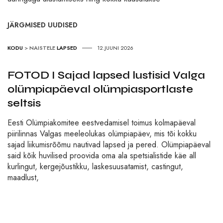
JÄRGMISED UUDISED
KODU
>
NAISTELE
LAPSED
12.JUUNI 2026
FOTOD I Sajad lapsed lustisid Valga
olümpiapäeval olümpiasportlaste
seltsis
Eesti Olümpiakomitee eestvedamisel toimus kolmapäeval
piirilinnas Valgas meeleolukas olümpiapäev, mis tõi kokku
sajad liikumisrõõmu nautivad lapsed ja pered. Olümpiapäeval
said kõik huvilised proovida oma ala spetsialistide käe all
kurlingut, kergejõustikku, laskesuusatamist, castingut,
maadlust,