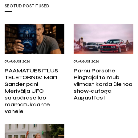
SEOTUD POSTITUSED
07.AUGUST 2026
07.AUGUST 2026
RAAMATUESITLUS
Pärnu Porsche
TELETORNIS: Mart
Ringrajal toimub
Sander pani
viimast korda üle 100
Merivälja UFO
show-autoga
salapärase loo
Augustfest
raamatukaante
vahele