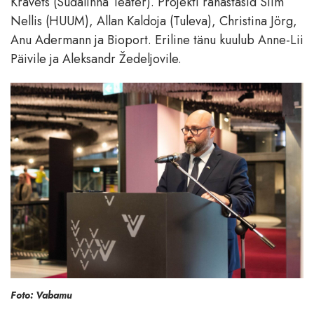
Kravets (Südalinna Teater). Projekti rahastasid Siim
Nellis (HUUM), Allan Kaldoja (Tuleva), Christina Jörg,
Anu Adermann ja Bioport. Eriline tänu kuulub Anne-Lii
Päivile ja Aleksandr Žedeljovile.
Foto: Vabamu