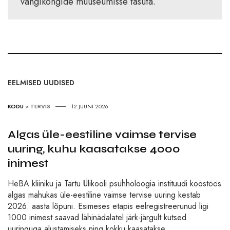
vangikongide muuseumisse tasuta.
EELMISED UUDISED
KODU
>
TERVIS
12.JUUNI 2026
Algas üle-eestiline vaimse tervise
uuring, kuhu kaasatakse 4000
inimest
HeBA kliiniku ja Tartu Ülikooli psühholoogia instituudi koostöös
algas mahukas üle-eestiline vaimse tervise uuring kestab
2026. aasta lõpuni. Esimeses etapis eelregistreerunud ligi
1000 inimest saavad lähinädalatel järk-järgult kutsed
uuringuga alustamiseks ning kokku kaasatakse