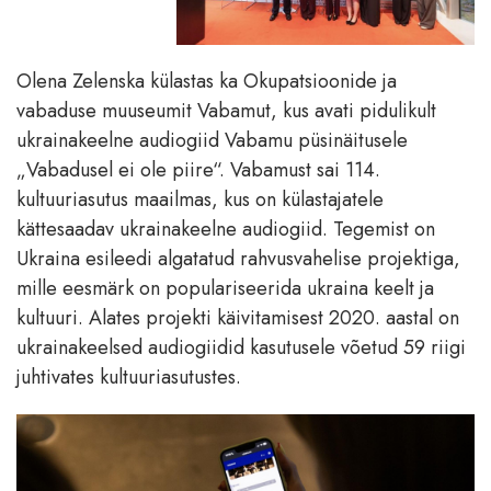
Olena Zelenska külastas ka Okupatsioonide ja
vabaduse muuseumit Vabamut, kus avati pidulikult
ukrainakeelne audiogiid Vabamu püsinäitusele
„Vabadusel ei ole piire“. Vabamust sai 114.
kultuuriasutus maailmas, kus on külastajatele
kättesaadav ukrainakeelne audiogiid. Tegemist on
Ukraina esileedi algatatud rahvusvahelise projektiga,
mille eesmärk on populariseerida ukraina keelt ja
kultuuri. Alates projekti käivitamisest 2020. aastal on
ukrainakeelsed audiogiidid kasutusele võetud 59 riigi
juhtivates kultuuriasutustes.