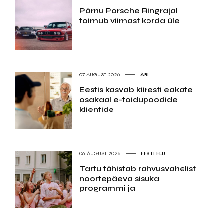
Pärnu Porsche Ringrajal
toimub viimast korda üle
07.AUGUST 2026
ÄRI
Eestis kasvab kiiresti eakate
osakaal e-toidupoodide
klientide
06.AUGUST 2026
EESTI ELU
Tartu tähistab rahvusvahelist
noortepäeva sisuka
programmi ja