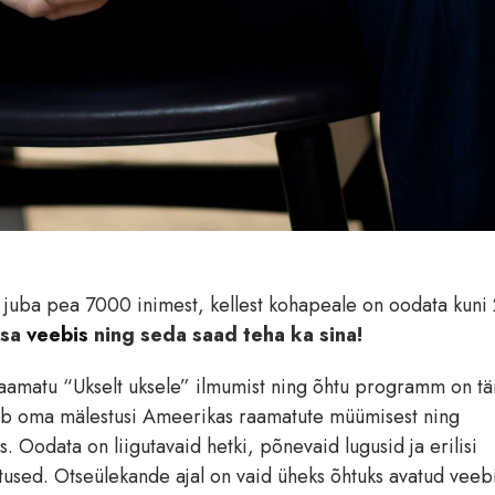
d juba pea 7000 inimest, kellest kohapeale on oodata kuni
osa
veebis
ning seda saad teha ka sina!
aamatu “Ukselt uksele” ilmumist ning õhtu programm on tä
agab oma mälestusi Ameerikas raamatute müümisest ning
. Oodata on liigutavaid hetki, põnevaid lugusid ja erilisi
tused. Otseülekande ajal on vaid üheks õhtuks avatud veeb