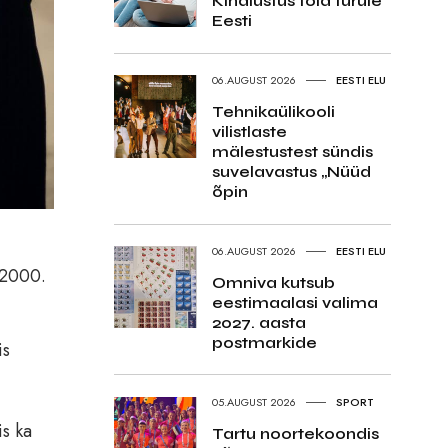
Kindlustus tõid turule
Eesti
06.AUGUST 2026
EESTI ELU
Tehnikaülikooli
vilistlaste
mälestustest sündis
suvelavastus „Nüüd
õpin
06.AUGUST 2026
EESTI ELU
 2000.
Omniva kutsub
eestimaalasi valima
2027. aasta
postmarkide
is
05.AUGUST 2026
SPORT
is ka
Tartu noortekoondis