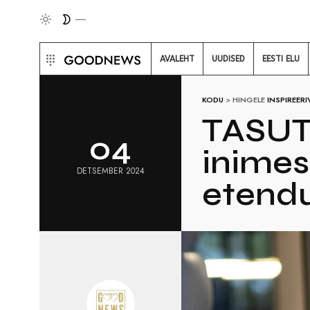
AVALEHT
UUDISED
EESTI ELU
KODU
>
HINGELE
INSPIREERI
TASUTA
04
inimes
DETSEMBER 2024
etendu