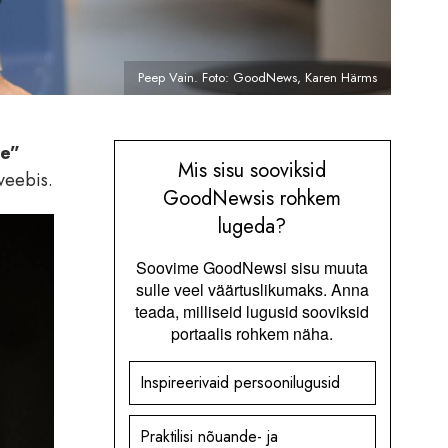
Peep Vain. Foto: GoodNews, Karen Härms
le”
Mis sisu sooviksid
veebis.
GoodNewsis rohkem
lugeda?
Soovime GoodNewsi sisu muuta
sulle veel väärtuslikumaks. Anna
teada, milliseid lugusid sooviksid
portaalis rohkem näha.
Inspireerivaid persoonilugusid
Praktilisi nõuande- ja