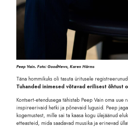
Peep Vain. Foto: GoodNews, Karen Härms
Täna hommikuks oli tasuta üritusele registreerunu
Tuhanded inimesed võtavad erilisest õhtust 
Kontsert-etendusega tähistab Peep Vain oma uue r
inspireerivaid hetki ja põnevaid lugusid. Peep j
kogemustest, mille sai ta kaasa kogu ülejäänud eluks
etteasteid, mida saadavad muusika ja erinevad ülla