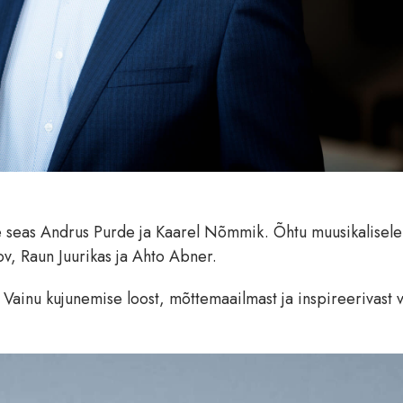
ste seas Andrus Purde ja Kaarel Nõmmik. Õhtu muusikalisele
rov, Raun Juurikas ja Ahto Abner.
inu kujunemise loost, mõttemaailmast ja inspireerivast v