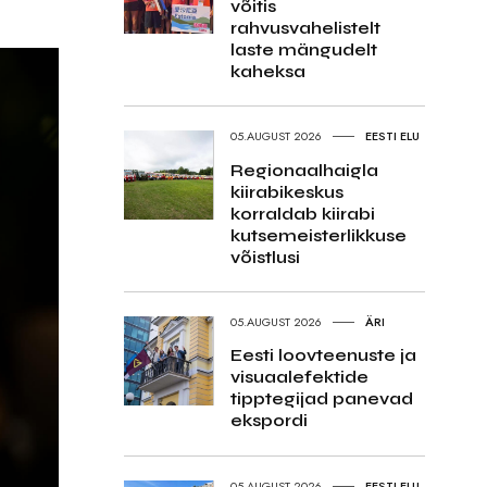
võitis
rahvusvahelistelt
laste mängudelt
kaheksa
05.AUGUST 2026
EESTI ELU
Regionaalhaigla
kiirabikeskus
korraldab kiirabi
kutsemeisterlikkuse
võistlusi
05.AUGUST 2026
ÄRI
Eesti loovteenuste ja
visuaalefektide
tipptegijad panevad
ekspordi
05.AUGUST 2026
EESTI ELU