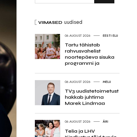
uudised
VIIMASED
06.AUGUST 2026
EESTI ELU
Tartu tähistab
rahvusvahelist
noortepäeva sisuka
programmi ja
06.AUGUST 2026
MELU
TV3 uudistetoimetust
hakkab juhtima
Marek Lindmaa
06.AUGUST 2026
ÄRI
Telia ja LHV