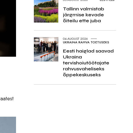
Tallinn valmistab
järgmise kevade
õiteilu ette juba
04.AUGUST 2026
UKRAINA RAHVA TOETUSEKS
Eesti haiglad saavad
Ukraina
tervishoiutöötajate
rahvusvaheliseks
õppekeskuseks
aatest