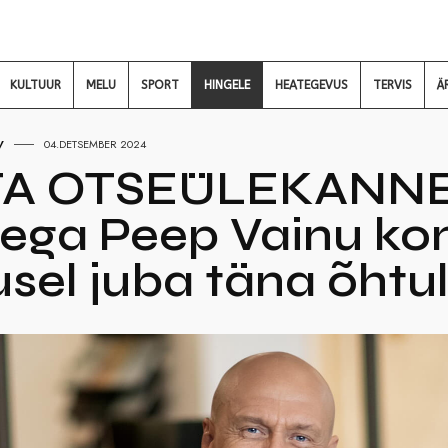
KULTUUR
MELU
SPORT
HINGELE
HEATEGEVUS
TERVIS
Ä
V
04.DETSEMBER 2024
 OTSEÜLEKANNE I L
ega Peep Vainu kon
sel juba täna õhtu