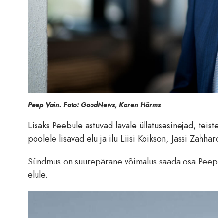
Peep Vain. Foto: GoodNews, Karen Härms
Lisaks Peebule astuvad lavale üllatusesinejad, tei
poolele lisavad elu ja ilu Liisi Koikson, Jassi Zahha
Sündmus on suurepärane võimalus saada osa Peep Va
elule.