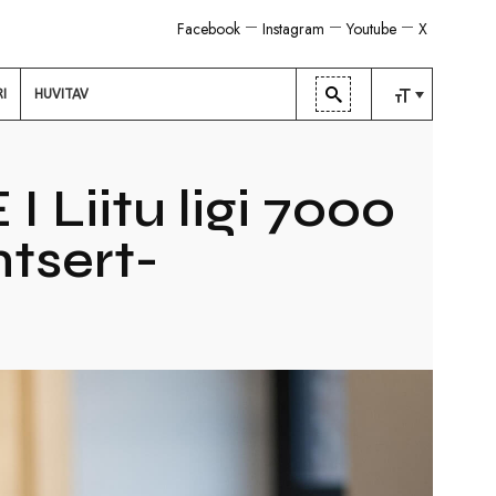
Facebook
Instagram
Youtube
X
RI
HUVITAV
TAVALINE
KESKMINE
iitu ligi 7000
SUUR
tsert-
l