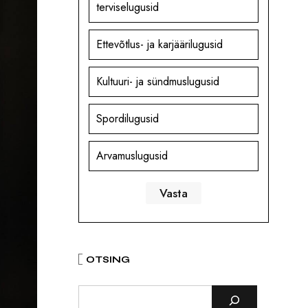
terviselugusid
Ettevõtlus- ja karjäärilugusid
Kultuuri- ja sündmuslugusid
Spordilugusid
Arvamuslugusid
OTSING