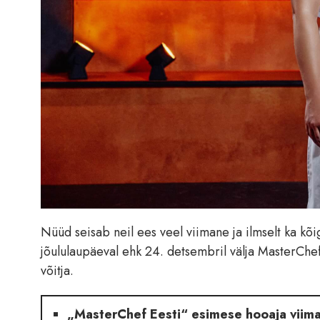
Nüüd seisab neil ees veel viimane ja ilmselt ka kõi
jõululaupäeval ehk 24. detsembril välja MasterChef
võitja.
„MasterChef Eesti“ esimese hooaja viim