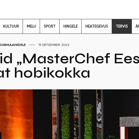
KULTUUR
MELU
SPORT
HINGELE
HEATEGEVUS
TERVIS
Ä
GURMAANIDELE
19.DETSEMBER 2022
id „MasterChef Ees
at hobikokka