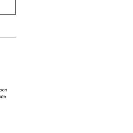
ioon
ate