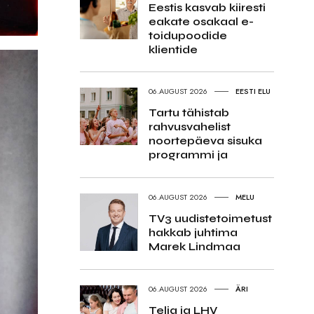
Eestis kasvab kiiresti
eakate osakaal e-
toidupoodide
klientide
06.AUGUST 2026
EESTI ELU
Tartu tähistab
rahvusvahelist
noortepäeva sisuka
programmi ja
06.AUGUST 2026
MELU
TV3 uudistetoimetust
hakkab juhtima
Marek Lindmaa
06.AUGUST 2026
ÄRI
Telia ja LHV