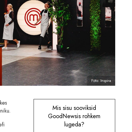
Foto: Inspira
 kes
Mis sisu sooviksid
niku.
GoodNewsis rohkem
lugeda?
efi