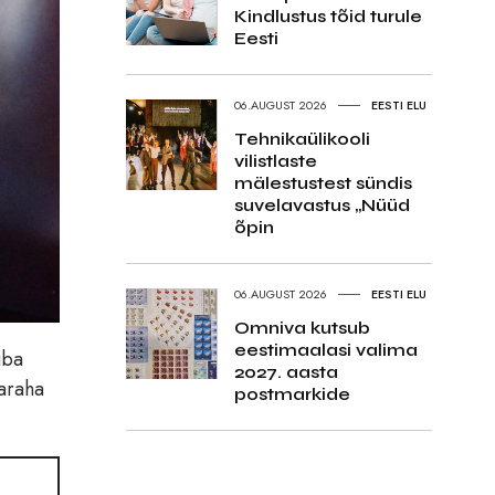
Kindlustus tõid turule
Eesti
06.AUGUST 2026
EESTI ELU
Tehnikaülikooli
vilistlaste
mälestustest sündis
suvelavastus „Nüüd
õpin
06.AUGUST 2026
EESTI ELU
Omniva kutsub
eestimaalasi valima
uba
2027. aasta
naraha
postmarkide