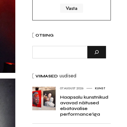
OTSING
uudised
VIIMASED
07.AUGUST 2026
KUNST
Haapsalu kunstnikud
avavad näitused
ebatavalise
performance’iga