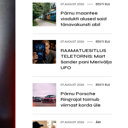
07.AUGUST 2026
EESTI ELU
Pärnu maantee
viadukti alused said
tänavakunsti abil
07.AUGUST 2026
EESTI ELU
RAAMATUESITLUS
TELETORNIS: Mart
Sander pani Merivälja
UFO
07.AUGUST 2026
EESTI ELU
Pärnu Porsche
Ringrajal toimub
viimast korda üle
07.AUGUST 2026
ÄRI