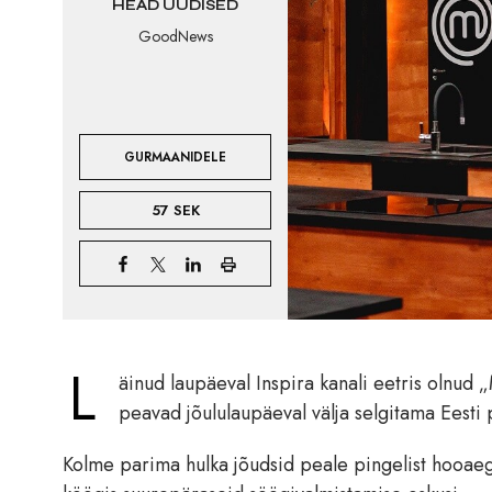
HEAD UUDISED
GoodNews
GURMAANIDELE
57 SEK
L
äinud laupäeval Inspira kanali eetris olnud „
peavad jõululaupäeval välja selgitama Eesti
Kolme parima hulka jõudsid peale pingelist hooa