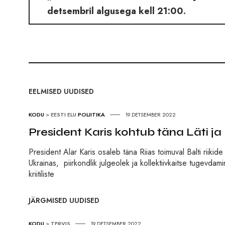
detsembril algusega kell 21:00.
EELMISED UUDISED
KODU
>
EESTI ELU
POLIITIKA
19.DETSEMBER 2022
President Karis kohtub täna Läti ja
President Alar Karis osaleb täna Riias toimuval Balti rii
Ukrainas, piirkondlik julgeolek ja kollektiivkaitse tugevd
kriitiliste
JÄRGMISED UUDISED
KODU
>
TERVIS
19.DETSEMBER 2022