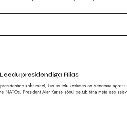
 Leedu presidendiga Riias
kide presidentide kohtumisel, kus arutelu keskmes on Venemaa agress
amine NATOs. President Alar Karise sõnul peitub täna meie ees seisv