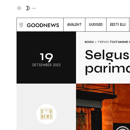
AVALEHT
UUDISED
EESTI ELU
KODU
>
TERVIS
TOITUMINE
Selgus
19
parim
DETSEMBER 2022