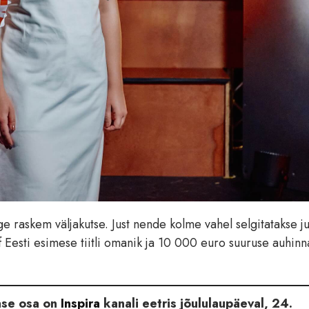
ge raskem väljakutse. Just nende kolme vahel selgitatakse j
 Eesti esimese tiitli omanik ja 10 000 euro suuruse auhin
ase osa on
Inspira
kanali eetris jõululaupäeval, 24.