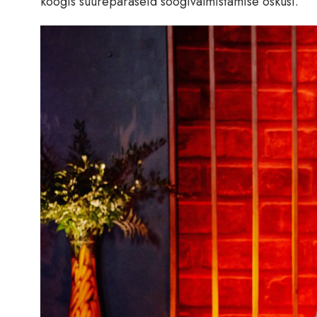
köögis suurepäraseid söögivalmistamise oskusi.