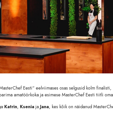
MasterChef Eesti“ eelviimases osas selgusid kolm finalisti,
 parima amatöörkoka ja esimese MasterChef Eesti tiitli oma
ega
Katrin
,
Ksenia
ja
Jana
, kes kõik on näidanud MasterCh