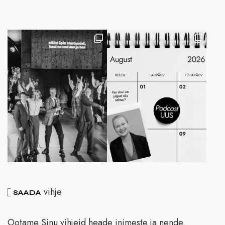
vihje
SAADA
Ootame Sinu vihjeid heade inimeste ja nende