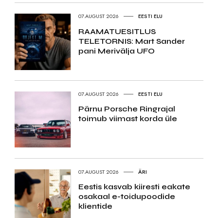
07.AUGUST 2026
EESTI ELU
RAAMATUESITLUS
TELETORNIS: Mart Sander
pani Merivälja UFO
07.AUGUST 2026
EESTI ELU
Pärnu Porsche Ringrajal
toimub viimast korda üle
07.AUGUST 2026
ÄRI
Eestis kasvab kiiresti eakate
osakaal e-toidupoodide
klientide