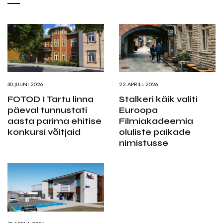
30.JUUNI 2026
22.APRILL 2026
FOTOD I Tartu linna
Stalkeri käik valiti
päeval tunnustati
Euroopa
aasta parima ehitise
Filmiakadeemia
konkursi võitjaid
oluliste paikade
nimistusse