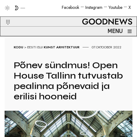
Facebook
Instagram
Youtube
X
≡
MENU
KODU
>
EESTI ELU
KUNST
ARHITEKTUUR
07.OKTOOBER 2022
Põnev sündmus! Open
House Tallinn tutvustab
pealinna põnevaid ja
erilisi hooneid