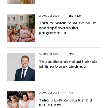
06.AUGUST 2026
EESTI ELU
Tartu tähistab rahvusvahelist
noortepäeva sisuka
programmi ja
06.AUGUST 2026
MELU
TV3 uudistetoimetust hakkab
juhtima Marek Lindmaa
06.AUGUST 2026
ÄRI
Telia ja LHV Kindlustus tõid
turule Eesti