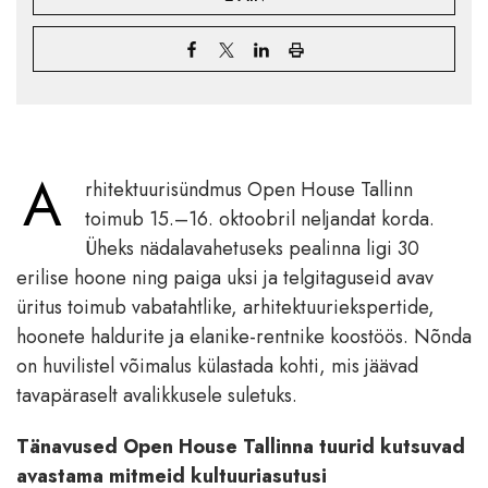
A
rhitektuurisündmus Open House Tallinn
toimub 15.–16. oktoobril neljandat korda.
Üheks nädalavahetuseks pealinna ligi 30
erilise hoone ning paiga uksi ja telgitaguseid avav
üritus toimub vabatahtlike, arhitektuuriekspertide,
hoonete haldurite ja elanike-rentnike koostöös. Nõnda
on huvilistel võimalus külastada kohti, mis jäävad
tavapäraselt avalikkusele suletuks.
Tänavused Open House Tallinna tuurid kutsuvad
avastama mitmeid kultuuriasutusi