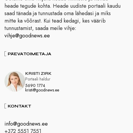
heade tegude kohta. Heade uudiste portaali kaudu
saad tänada ja tunnustada oma lähedasi ja miks
mitte ka võõrast. Kui tead kedagi, kes väärib
tunnustamist, saada meile vihje:
vihje@goodnews.ee
PÄEVATOIMETAJA
KRISTI ZIRK
Portaali haldur
5690 1774
kristi@goodnews.ee
KONTAKT
info@goodnews.ee
+372 5551 7551