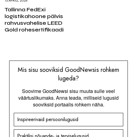
13.APRILL 2026
Tallinna FedExi
logistikahoone pälvis
rahvusvahelise LEED
Gold rohesertifikaadi
Mis sisu sooviksid GoodNewsis rohkem
lugeda?
Soovime GoodNewsi sisu muuta sulle veel
väärtuslikumaks. Anna teada, milliseid lugusid
sooviksid portaalis rohkem näha.
Inspireerivaid persoonilugusid
Praktilisi nõuande- ja terviselugusid