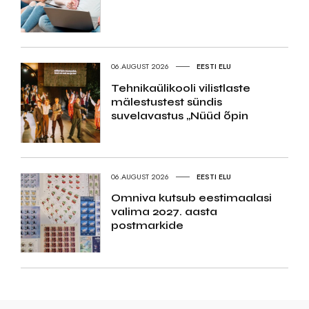
06.AUGUST 2026
EESTI ELU
Tehnikaülikooli vilistlaste
mälestustest sündis
suvelavastus „Nüüd õpin
06.AUGUST 2026
EESTI ELU
Omniva kutsub eestimaalasi
valima 2027. aasta
postmarkide