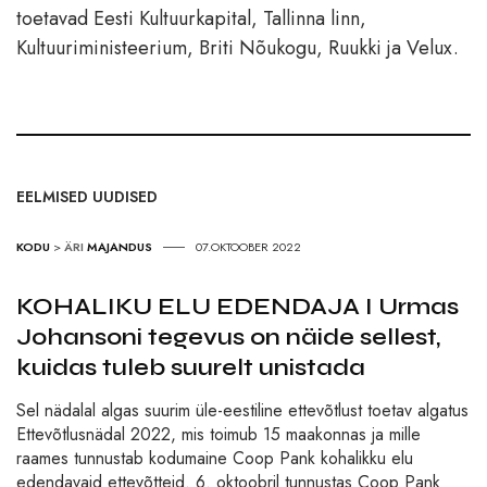
toetavad Eesti Kultuurkapital, Tallinna linn,
Kultuuriministeerium, Briti Nõukogu, Ruukki ja Velux.
EELMISED UUDISED
KODU
>
ÄRI
MAJANDUS
07.OKTOOBER 2022
KOHALIKU ELU EDENDAJA I Urmas
Johansoni tegevus on näide sellest,
kuidas tuleb suurelt unistada
Sel nädalal algas suurim üle-eestiline ettevõtlust toetav algatus
Ettevõtlusnädal 2022, mis toimub 15 maakonnas ja mille
raames tunnustab kodumaine Coop Pank kohalikku elu
edendavaid ettevõtteid. 6. oktoobril tunnustas Coop Pank