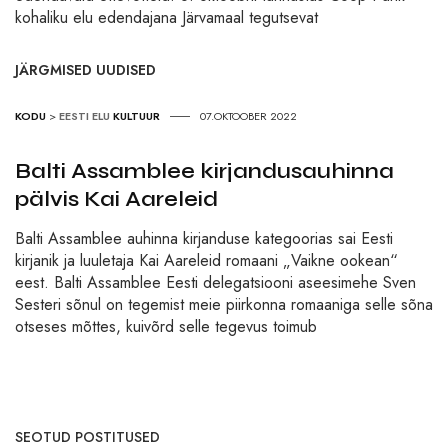
kohaliku elu edendajana Järvamaal tegutsevat
JÄRGMISED UUDISED
KODU
>
EESTI ELU
KULTUUR
07.OKTOOBER 2022
Balti Assamblee kirjandusauhinna
pälvis Kai Aareleid
Balti Assamblee auhinna kirjanduse kategoorias sai Eesti
kirjanik ja luuletaja Kai Aareleid romaani „Vaikne ookean“
eest. Balti Assamblee Eesti delegatsiooni aseesimehe Sven
Sesteri sõnul on tegemist meie piirkonna romaaniga selle sõna
otseses mõttes, kuivõrd selle tegevus toimub
SEOTUD POSTITUSED