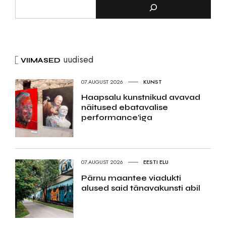
uudised
VIIMASED
07.AUGUST 2026
KUNST
Haapsalu kunstnikud avavad
näitused ebatavalise
performance’iga
07.AUGUST 2026
EESTI ELU
Pärnu maantee viadukti
alused said tänavakunsti abil