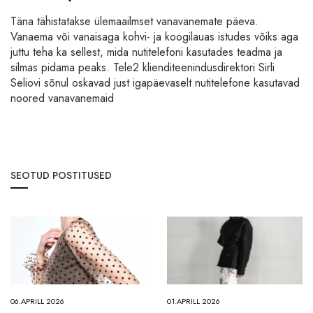
Täna tähistatakse ülemaailmset vanavanemate päeva.
Vanaema või vanaisaga kohvi- ja koogilauas istudes võiks aga
juttu teha ka sellest, mida nutitelefoni kasutades teadma ja
silmas pidama peaks. Tele2 klienditeenindusdirektori Sirli
Seliovi sõnul oskavad just igapäevaselt nutitelefone kasutavad
noored vanavanemaid
SEOTUD POSTITUSED
06.APRILL 2026
01.APRILL 2026