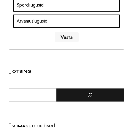
Spordilugusid
Arvamuslugusid
OTSING
uudised
VIIMASED