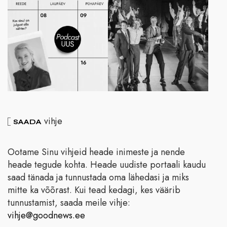
vihje
SAADA
Ootame Sinu vihjeid heade inimeste ja nende
heade tegude kohta. Heade uudiste portaali kaudu
saad tänada ja tunnustada oma lähedasi ja miks
mitte ka võõrast. Kui tead kedagi, kes väärib
tunnustamist, saada meile vihje:
vihje@goodnews.ee