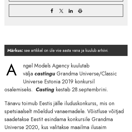
Märkus:
see artikkel on üle viie aasta vana ja kuulub arhiivi.
A
ngel Models Agency kuulutab
välja
castingu
Grandma Universe/Classic
Universe Estonia 2019 konkursil
osalemiseks.
Casting
kestab 28.septembrini.
Tänavu toimub Eestis jälle iluduskonkurss, mis on
spetsiaalselt mõeldud vanaemadele. Võistluse võitjad
saadetakse Eestit esindama konkursile Grandma
Universe 2020, kus valitakse maailma ilusaim