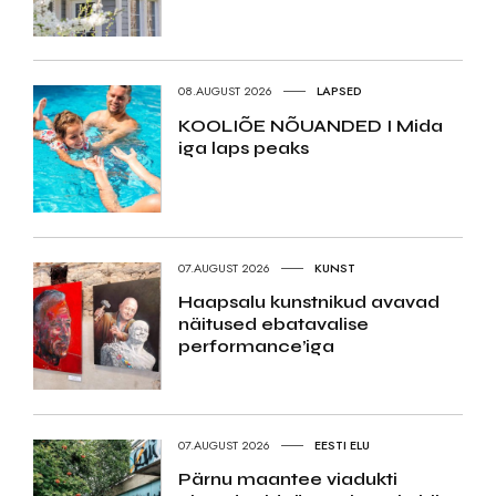
08.AUGUST 2026
LAPSED
KOOLIÕE NÕUANDED I Mida
iga laps peaks
07.AUGUST 2026
KUNST
Haapsalu kunstnikud avavad
näitused ebatavalise
performance’iga
07.AUGUST 2026
EESTI ELU
Pärnu maantee viadukti