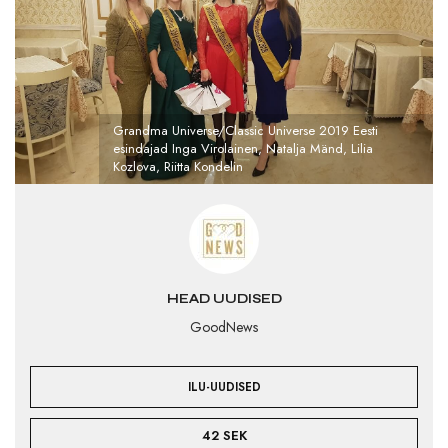
Grandma Universe/Classic Universe 2019 Eesti
esindajad Inga Virolainen, Natalja Mänd, Lilia
Kozlova, Riitta Kondelin
HEAD UUDISED
GoodNews
ILU-UUDISED
42 SEK