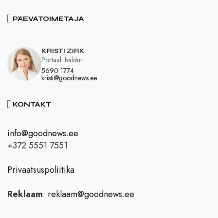
PÄEVATOIMETAJA
KRISTI ZIRK
Portaali haldur
5690 1774
kristi@goodnews.ee
KONTAKT
info@goodnews.ee
+372 5551 7551
Privaatsuspoliitika
Reklaam
:
reklaam@goodnews.ee