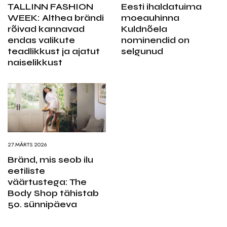
TALLINN FASHION
Eesti ihaldatuima
WEEK: Althea brändi
moeauhinna
rõivad kannavad
Kuldnõela
endas valikute
nominendid on
teadlikkust ja ajatut
selgunud
naiselikkust
27.MÄRTS 2026
Bränd, mis seob ilu
eetiliste
väärtustega: The
Body Shop tähistab
50. sünnipäeva