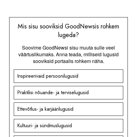
Mis sisu sooviksid GoodNewsis rohkem
lugeda?
Soovime GoodNewsi sisu muuta sulle veel
väärtuslikumaks. Anna teada, milliseid lugusid
sooviksid portaalis rohkem näha.
Inspireerivaid persoonilugusid
Praktilisi nõuande- ja terviselugusid
Ettevõtlus- ja karjäärilugusid
Kultuuri- ja sündmuslugusid