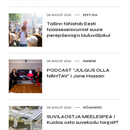
08.AUGUST 2026
EESTI ELU
Tallinn tähistab Eesti
taasiseseisvumist suure
perepäevaga lauluväljakul
08.AUGUST 2026
INIMENE
PODCAST “JULGUS OLLA
NÄHTAV” I Jane Hassan:
08.AUGUST 2026
NÕUANDED
SUVILAOSTJA MEELESPEA I
Kuidas osta suvekodu targalt?