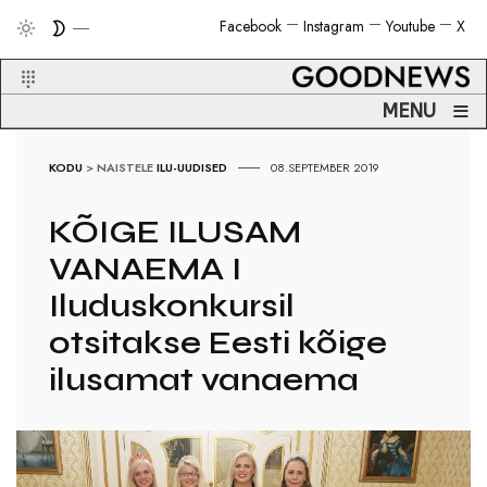
Facebook
Instagram
Youtube
X
≡
MENU
KODU
>
NAISTELE
ILU-UUDISED
08.SEPTEMBER 2019
KÕIGE ILUSAM
VANAEMA I
Iluduskonkursil
otsitakse Eesti kõige
ilusamat vanaema