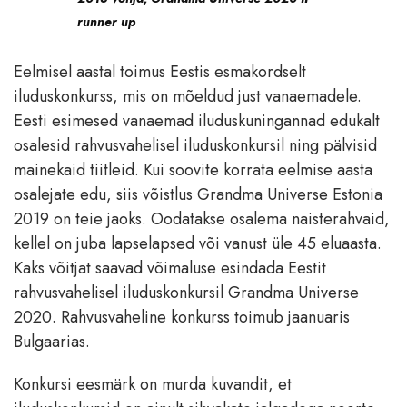
runner up
Eelmisel aastal toimus Eestis esmakordselt
iluduskonkurss, mis on mõeldud just vanaemadele.
Eesti esimesed vanaemad iluduskuningannad edukalt
osalesid rahvusvahelisel iluduskonkursil ning pälvisid
mainekaid tiitleid. Kui soovite korrata eelmise aasta
osalejate edu, siis võistlus Grandma Universe Estonia
2019 on teie jaoks. Oodatakse osalema naisterahvaid,
kellel on juba lapselapsed või vanust üle 45 eluaasta.
Kaks võitjat saavad võimaluse esindada Eestit
rahvusvahelisel iluduskonkursil Grandma Universe
2020. Rahvusvaheline konkurss toimub jaanuaris
Bulgaarias.
Konkursi eesmärk on murda kuvandit, et