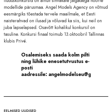
iluduskonkursid on ainult sihvakate jalgadega noorte
modellide pärusmaa. Angel Models Agency on võtnud
eesmärgiks tõestada tervele maailmale, et Eesti
naisterahvad on ilusad ja võluvad ka siis, kui neil on
juba lapselapsed. Osavõtt kohalikul konkursil on
tasuline. Konkursi finaal toimub 13.oktoobril Tallinnas
klubis Privé.
Osalemiseks saada kolm pilti
ning lühike enesetutvustus e-
posti
aadressile:
angelmodelseu@gmail.com
EELMISED UUDISED