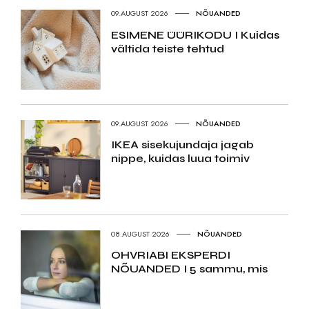
09.AUGUST 2026
NÕUANDED
ESIMENE ÜÜRIKODU I Kuidas
vältida teiste tehtud
09.AUGUST 2026
NÕUANDED
IKEA sisekujundaja jagab
nippe, kuidas luua toimiv
08.AUGUST 2026
NÕUANDED
OHVRIABI EKSPERDI
NÕUANDED I 5 sammu, mis