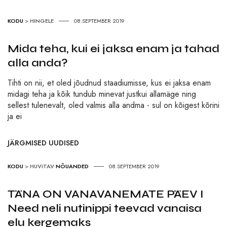
KODU
>
HINGELE
08.SEPTEMBER 2019
Mida teha, kui ei jaksa enam ja tahad
alla anda?
Tihti on nii, et oled jõudnud staadiumisse, kus ei jaksa enam
midagi teha ja kõik tundub minevat justkui allamäge ning
sellest tulenevalt, oled valmis alla andma - sul on kõigest kõrini
ja ei
JÄRGMISED UUDISED
KODU
>
HUVITAV
NÕUANDED
08.SEPTEMBER 2019
TÄNA ON VANAVANEMATE PÄEV I
Need neli nutinippi teevad vanaisa
elu kergemaks