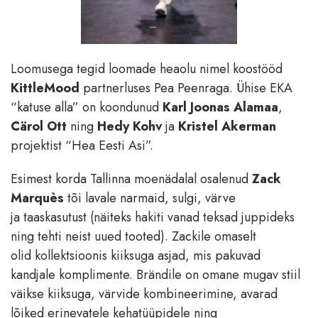
Loomusega tegid loomade heaolu nimel koostööd
KittleMood
partnerluses Pea Peenraga. Ühise EKA
“katuse alla” on koondunud
Karl Joonas Alamaa
,
Cärol Ott
ning
Hedy Kohv
ja
Kristel Akerman
projektist “Hea Eesti Asi”.
Esimest korda Tallinna moenädalal osalenud
Zack
Marquès
tõi lavale
narmaid, sulgi, värve
ja taaskasutust (näiteks hakiti vanad teksad juppideks
ning tehti neist uued tooted). Zackile omaselt
olid kollektsioonis kiiksuga asjad, mis pakuvad
kandjale komplimente. Brändile on omane mugav stiil
väikse kiiksuga, värvide kombineerimine, avarad
lõiked erinevatele kehatüüpidele ning