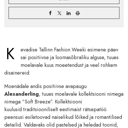
K
evadise Tallinn Fashion Weeki esimene päev
sai positiivse ja loomasõbraliku alguse, tuues
moelavale kuus moeetendust ja veel rohkem
disainereid.
Moenädale andis positiivse avapaugu
Alexanderling
, tuues moelavale kollektsiooni nimega
nimega “Soft Breeze”. Kollektsiooni
kuulusid traditsiooniliselt eestimaist rätsepatöö
peensusi esiletoovad naiselikud lõiked ja romantilised
detailid. Valdavaks olid pastelsed ja heledad toonid,