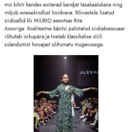
mis kihiti kandes esitavad kandjat tasakaalukana ning
mõjub enesekindlust hoidvana. Rõivastele lisatud
siidisallid lõi MIURIO eesotsas Rita
Assoriga. Kvaliteetne käsitsi palistatud siidiaksessuaar
rõhutab isikupära ja toetab klassikalise stiili
sulandumist hooajast sõltumatu mugavusega.