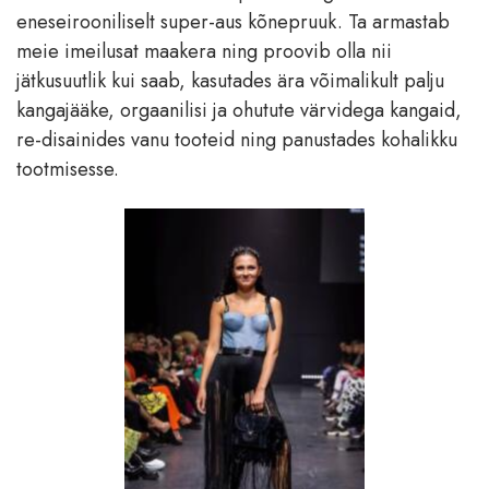
eneseirooniliselt super-aus kõnepruuk. Ta armastab
meie imeilusat maakera ning proovib olla nii
jätkusuutlik kui saab, kasutades ära võimalikult palju
kangajääke, orgaanilisi ja ohutute värvidega kangaid,
re-disainides vanu tooteid ning panustades kohalikku
tootmisesse.