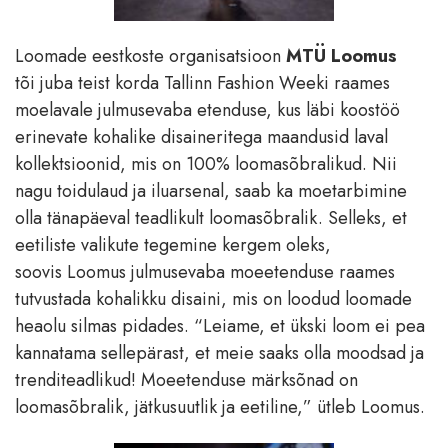
Loomade eestkoste organisatsioon
MTÜ Loomus
tõi juba teist korda Tallinn Fashion Weeki raames
moelavale julmusevaba etenduse, kus läbi koostöö
erinevate kohalike disaineritega maandusid laval
kollektsioonid, mis on 100% loomasõbralikud.
Nii
nagu toidulaud ja iluarsenal, saab ka moetarbimine
olla tänapäeval teadlikult loomasõbralik. Selleks, et
eetiliste valikute tegemine kergem oleks,
soovis Loomus julmusevaba moeetenduse raames
tutvustada kohalikku disaini, mis on loodud loomade
heaolu silmas pidades. “Leiame, et ükski loom ei pea
kannatama sellepärast, et meie saaks olla moodsad ja
trenditeadlikud! Moeetenduse märksõnad on
loomasõbralik, jätkusuutlik ja eetiline,” ütleb Loomus.