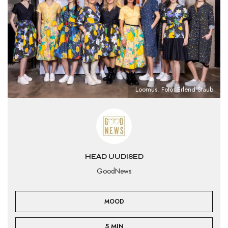
Loomus. Foto: Erlend Štaub
HEAD UUDISED
GoodNews
MOOD
5 MIN