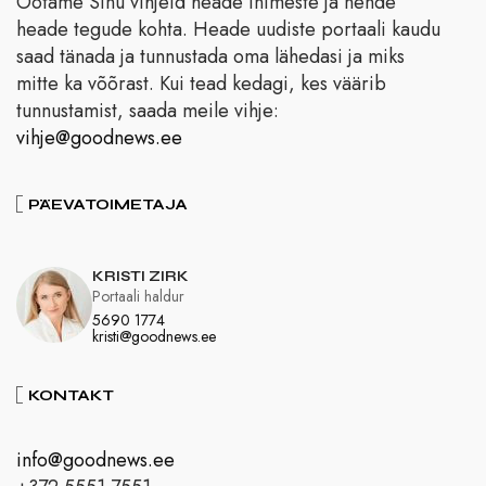
Ootame Sinu vihjeid heade inimeste ja nende
heade tegude kohta. Heade uudiste portaali kaudu
saad tänada ja tunnustada oma lähedasi ja miks
mitte ka võõrast. Kui tead kedagi, kes väärib
tunnustamist, saada meile vihje:
vihje@goodnews.ee
PÄEVATOIMETAJA
KRISTI ZIRK
Portaali haldur
5690 1774
kristi@goodnews.ee
KONTAKT
info@goodnews.ee