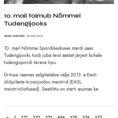
10. mail toimub Nõmmel
Tudengijooks
HEAD UUDISED
- 06.MAI 2013
10. mail Nõmme Spordikeskuses stardi saav
Tudengijooks toob juba teist aastat järjest kohale
tudengispordi terava tipu.
Ürituse raames selgitatakse välja 2013. a Eesti
üliõpilaste krossijooksu meistrid (EASL
meistrivõistlused). Seetõttu on starti asumas ka.
«
1
371
372
373
374
375
376
377