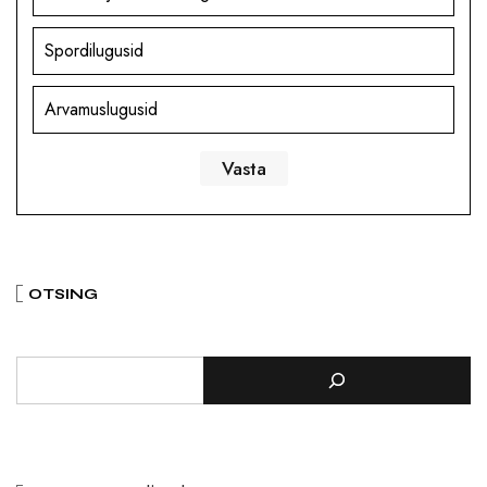
Spordilugusid
Arvamuslugusid
OTSING