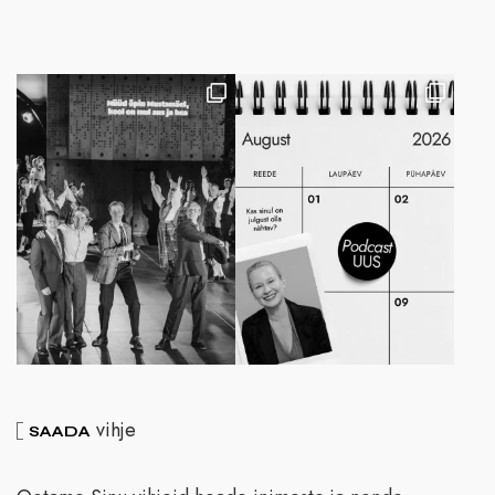
vihje
SAADA