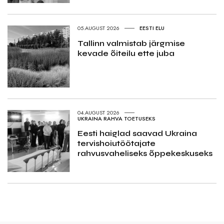
05.AUGUST 2026
EESTI ELU
Tallinn valmistab järgmise
kevade õiteilu ette juba
04.AUGUST 2026
UKRAINA RAHVA TOETUSEKS
Eesti haiglad saavad Ukraina
tervishoiutöötajate
rahvusvaheliseks õppekeskuseks