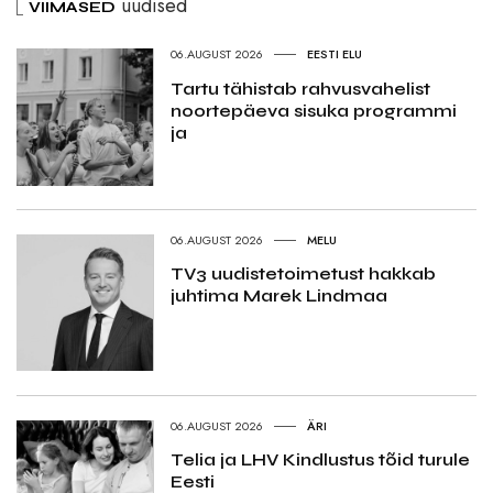
uudised
VIIMASED
06.AUGUST 2026
EESTI ELU
Tartu tähistab rahvusvahelist
noortepäeva sisuka programmi
ja
06.AUGUST 2026
MELU
TV3 uudistetoimetust hakkab
juhtima Marek Lindmaa
06.AUGUST 2026
ÄRI
Telia ja LHV Kindlustus tõid turule
Eesti