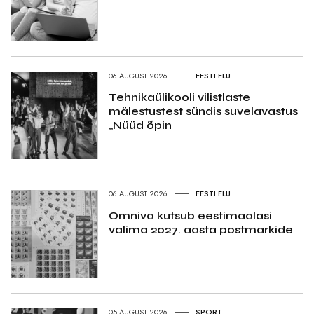
06.AUGUST 2026
EESTI ELU
Tehnikaülikooli vilistlaste
mälestustest sündis suvelavastus
„Nüüd õpin
06.AUGUST 2026
EESTI ELU
Omniva kutsub eestimaalasi
valima 2027. aasta postmarkide
05.AUGUST 2026
SPORT