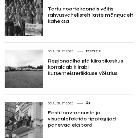
Tartu noortekoondis võitis
rahvusvahelistelt laste mängudelt
kaheksa
05.AUGUST 2026
EESTI ELU
Regionaalhaigla kiirabikeskus
korraldab kiirabi
kutsemeisterlikkuse võistlusi
05.AUGUST 2026
ÄRI
Eesti loovteenuste ja
visuaalefektide tipptegijad
panevad ekspordi