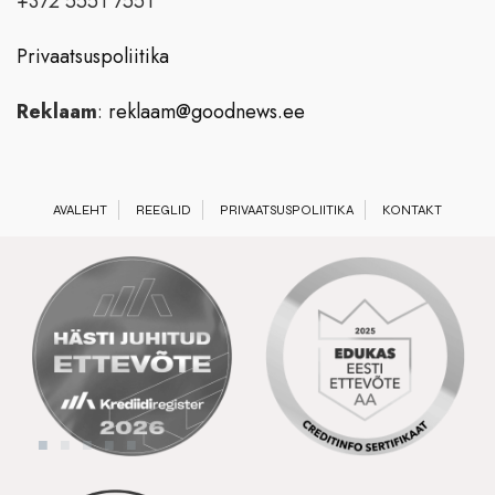
+372 5551 7551
Privaatsuspoliitika
Reklaam
:
reklaam@goodnews.ee
AVALEHT
REEGLID
PRIVAATSUSPOLIITIKA
KONTAKT