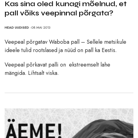
Kas sina oled kunagi mõelnud, et
pall võiks veepinnal põrgata?
HEAD UUDISED
- 08.MAI 2013
Veepeal põrgatav Waboba pall – Sellele metsikule
ideele tulid rootslased ja nüüd on pall ka Eestis.
Veepeal põrkavat palli on ekstreemselt lahe
mängida. Lihtsalt viska.