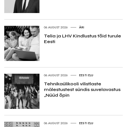
06.AUGUST 2026
ÄRI
Telia ja LHV Kindlustus tõid turule
Eesti
06.AUGUST 2026
EESTI ELU
Tehnikaülikooli vilistlaste
mälestustest sündis suvelavastus
„Nüüd õpin
06.AUGUST 2026
EESTI ELU