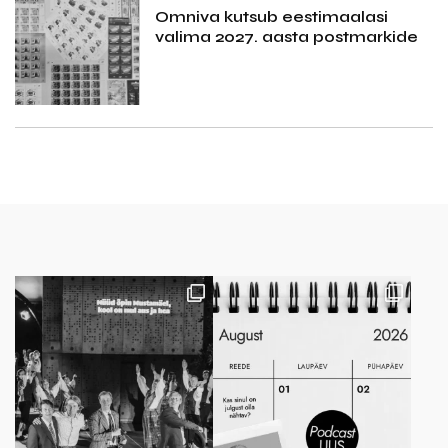
Omniva kutsub eestimaalasi
valima 2027. aasta postmarkide