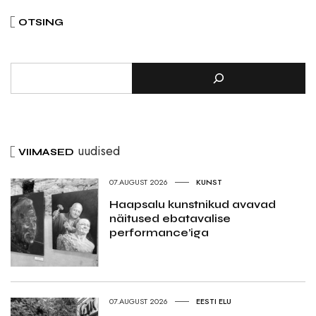
OTSING
uudised
VIIMASED
07.AUGUST 2026
KUNST
Haapsalu kunstnikud avavad
näitused ebatavalise
performance’iga
07.AUGUST 2026
EESTI ELU