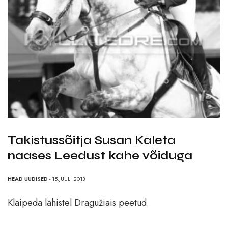
Takistussõitja Susan Kaleta
naases Leedust kahe võiduga
HEAD UUDISED
- 15.JUULI 2013
Klaipeda lähistel Dragužiais peetud.