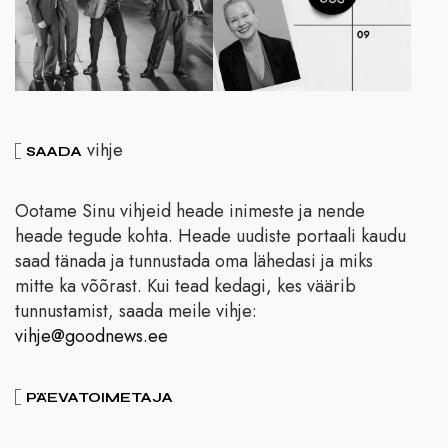
vihje
SAADA
Ootame Sinu vihjeid heade inimeste ja nende
heade tegude kohta. Heade uudiste portaali kaudu
saad tänada ja tunnustada oma lähedasi ja miks
mitte ka võõrast. Kui tead kedagi, kes väärib
tunnustamist, saada meile vihje:
vihje@goodnews.ee
PÄEVATOIMETAJA