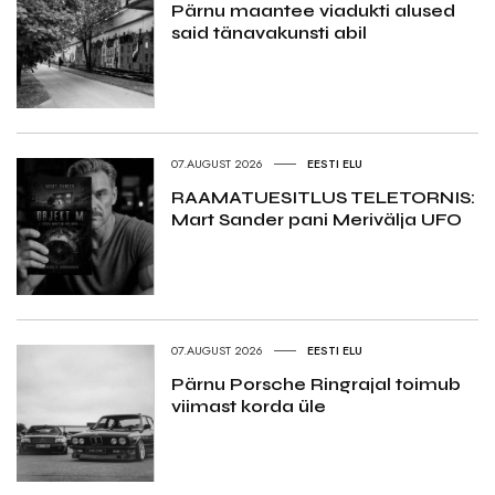
Pärnu maantee viadukti alused
said tänavakunsti abil
07.AUGUST 2026
EESTI ELU
RAAMATUESITLUS TELETORNIS:
Mart Sander pani Merivälja UFO
07.AUGUST 2026
EESTI ELU
Pärnu Porsche Ringrajal toimub
viimast korda üle