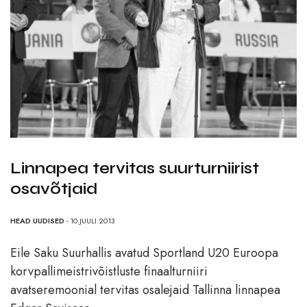
Linnapea tervitas suurturniirist
osavõtjaid
HEAD UUDISED
- 10.JUULI 2013
Eile Saku Suurhallis avatud Sportland U20 Euroopa
korvpallimeistrivõistluste finaalturniiri
avatseremoonial tervitas osalejaid Tallinna linnapea