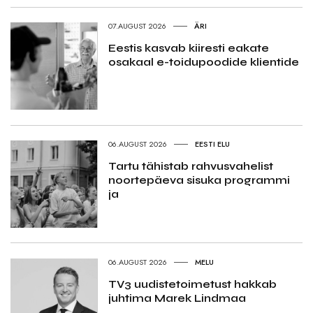
07.AUGUST 2026
ÄRI
Eestis kasvab kiiresti eakate
osakaal e-toidupoodide klientide
06.AUGUST 2026
EESTI ELU
Tartu tähistab rahvusvahelist
noortepäeva sisuka programmi
ja
06.AUGUST 2026
MELU
TV3 uudistetoimetust hakkab
juhtima Marek Lindmaa