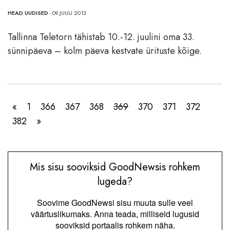
HEAD UUDISED
- 09.JUULI 2013
Tallinna Teletorn tähistab 10.-12. juulini oma 33.
sünnipäeva – kolm päeva kestvate ürituste kõige.
«
1
366
367
368
369
370
371
372
382
»
Mis sisu sooviksid GoodNewsis rohkem
lugeda?
Soovime GoodNewsi sisu muuta sulle veel
väärtuslikumaks. Anna teada, milliseid lugusid
sooviksid portaalis rohkem näha.