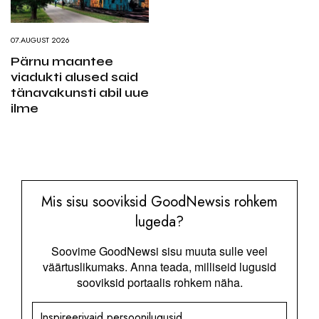
07.AUGUST 2026
Pärnu maantee
viadukti alused said
tänavakunsti abil uue
ilme
Mis sisu sooviksid GoodNewsis rohkem
lugeda?
Soovime GoodNewsi sisu muuta sulle veel
väärtuslikumaks. Anna teada, milliseid lugusid
sooviksid portaalis rohkem näha.
Inspireerivaid persoonilugusid