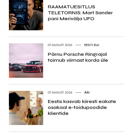
RAAMATUESITLUS
TELETORNIS: Mart Sander
pani Merivälja UFO
07.AUGUST 2026
EESTI ELU
Pärnu Porsche Ringrajal
toimub viimast korda üle
07.AUGUST 2026
ÄRI
Eestis kasvab kiiresti eakate
osakaal e-toidupoodide
klientide