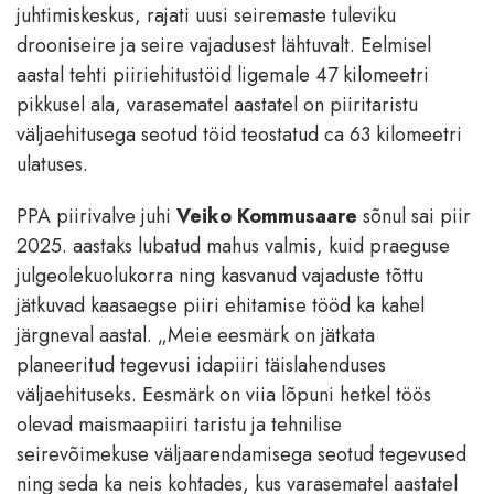
juhtimiskeskus, rajati uusi seiremaste tuleviku
drooniseire ja seire vajadusest lähtuvalt. Eelmisel
aastal tehti piiriehitustöid ligemale 47 kilomeetri
pikkusel ala, varasematel aastatel on piiritaristu
väljaehitusega seotud töid teostatud ca 63 kilomeetri
ulatuses.
PPA piirivalve juhi
Veiko Kommusaare
sõnul sai piir
2025. aastaks lubatud mahus valmis, kuid praeguse
julgeolekuolukorra ning kasvanud vajaduste tõttu
jätkuvad kaasaegse piiri ehitamise tööd ka kahel
järgneval aastal. „Meie eesmärk on jätkata
planeeritud tegevusi idapiiri täislahenduses
väljaehituseks. Eesmärk on viia lõpuni hetkel töös
olevad maismaapiiri taristu ja tehnilise
seirevõimekuse väljaarendamisega seotud tegevused
ning seda ka neis kohtades, kus varasematel aastatel