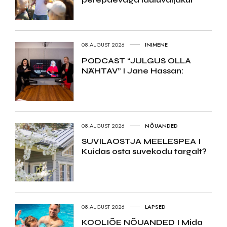
08.AUGUST 2026
INIMENE
PODCAST “JULGUS OLLA
NÄHTAV” I Jane Hassan:
08.AUGUST 2026
NÕUANDED
SUVILAOSTJA MEELESPEA I
Kuidas osta suvekodu targalt?
08.AUGUST 2026
LAPSED
KOOLIÕE NÕUANDED I Mida