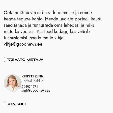
Ootame Sinu vihjeid heade inimeste ja nende
heade tegude kohta. Heade uudiste portaali kaudu
saad tänada ja tunnustada oma lähedasi ja miks
mitte ka võõrast. Kui tead kedagi, kes väärib
tunnustamist, saada meile vihje:
vihje@goodnews.ee
PÄEVATOIMETAJA
KRISTI ZIRK
Portaali haldur
5690 1774
kristi@goodnews.ee
KONTAKT