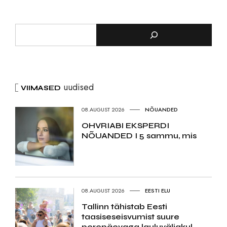
uudised
VIIMASED
08.AUGUST 2026
NÕUANDED
OHVRIABI EKSPERDI
NÕUANDED I 5 sammu, mis
08.AUGUST 2026
EESTI ELU
Tallinn tähistab Eesti
taasiseseisvumist suure
perepäevaga lauluväljakul