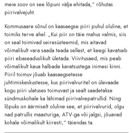
meie soov on see lõpuni välja ehitada,“ rõhutas
piirivalvejuht.
Kommusaare sõnul on kaasaegse piiri puhul oluline, et
toimiks terve ahel. „Kui piir on täie mahus valmis, siis
on seal toimivad seiresüsteemid, mis aitavad
võimalikult vara saada teada sellest, et keegi kavatseb
piiri ebaseaduslikult ületada. Viivitusaed, mis peab
võimalikult kaua halbade kavatsustega inimesi kinni.
Piiril toimuv jõuab kaasaegsetesse
juhtimiskeskustesse, kus piirivalvuritel on ülevaade
kogu piiri ulatuses toimuvast ja sealt saadetakse
sündmuskohale ka lähimad piirivalvepatrullid. Ning
lõpuks on äärmiselt oluline see, et piirivalvurid, olgu
nad patrullis maasturiga, ATV-ga või jalgsi, jõuavad
kohale võimalikult kiiresti,“ täiendas ta.