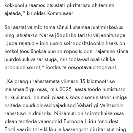
kokkuhoiu raames otsustati piiritaristu ehitamine
ajatada,“ kirjeldas Kommusaar.
Sel aastal valmib tema sõnul Luhamaa juhtimiskeskus
ning jätkatakse Narva jõepiirile taristu väljaehitusega.
„Juba rajatud viiele uuele seirepositsioonile lisaks on
hetkel töös üheksa uue seirepositsiooni rajamine sinna
juurdekuuluva taristuga, mis toetavad osaliselt ka
droonide seiret,“ loetles ta eesootavaid tegevusi.
„Ka praegu rahastamata viimase 15 kilomeetrise
maismaalõigu osas, mis 2025. aasta tööde nimistusse
ei kuulunud, on meil plaanis koos siseministeeriumiga
esitada puuduolevad vajadused Vabariigi Valitsusele
rahastuse leidmiseks. Niisamuti on seiretehnika osas
plaan taotleda vahendeid Euroopa Liidu fondidest.
Eesti väärib terviklikku ja kaasaegset piiritaristut ning