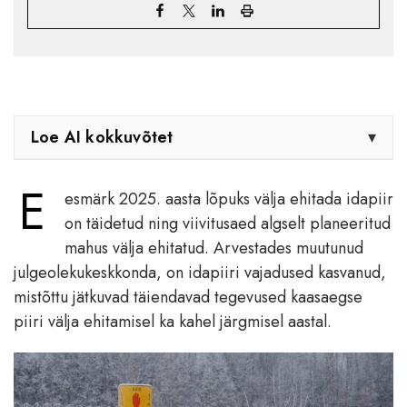
Loe AI kokkuvõtet
▾
E
esmärk 2025. aasta lõpuks välja ehitada idapiir
on täidetud ning viivitusaed algselt planeeritud
mahus välja ehitatud. Arvestades muutunud
julgeolekukeskkonda, on idapiiri vajadused kasvanud,
mistõttu jätkuvad täiendavad tegevused kaasaegse
piiri välja ehitamisel ka kahel järgmisel aastal.