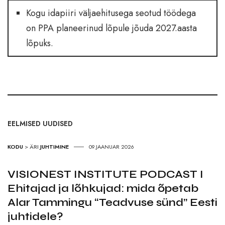
Kogu idapiiri väljaehitusega seotud töödega
on PPA planeerinud lõpule jõuda 2027.aasta
lõpuks.
EELMISED UUDISED
KODU
>
ÄRI
JUHTIMINE
09.JAANUAR 2026
VISIONEST INSTITUTE PODCAST I
Ehitajad ja lõhkujad: mida õpetab
Alar Tammingu “Teadvuse sünd” Eesti
juhtidele?