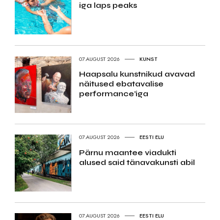
iga laps peaks
07.AUGUST 2026
KUNST
Haapsalu kunstnikud avavad
näitused ebatavalise
performance’iga
07.AUGUST 2026
EESTI ELU
Pärnu maantee viadukti
alused said tänavakunsti abil
07.AUGUST 2026
EESTI ELU