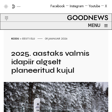
Facebook
Instagram
Youtube
X
≡
MENU
KODU
>
EESTI ELU
09.JAANUAR 2026
2025. aastaks valmis
idapiir algselt
planeeritud kujul