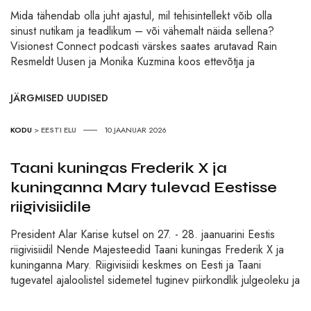
Mida tähendab olla juht ajastul, mil tehisintellekt võib olla
sinust nutikam ja teadlikum – või vähemalt näida sellena?
Visionest Connect podcasti värskes saates arutavad Rain
Resmeldt Uusen ja Monika Kuzmina koos ettevõtja ja
JÄRGMISED UUDISED
KODU
>
EESTI ELU
10.JAANUAR 2026
Taani kuningas Frederik X ja
kuninganna Mary tulevad Eestisse
riigivisiidile
President Alar Karise kutsel on 27. - 28. jaanuarini Eestis
riigivisiidil Nende Majesteedid Taani kuningas Frederik X ja
kuninganna Mary. Riigivisiidi keskmes on Eesti ja Taani
tugevatel ajaloolistel sidemetel tuginev piirkondlik julgeoleku ja