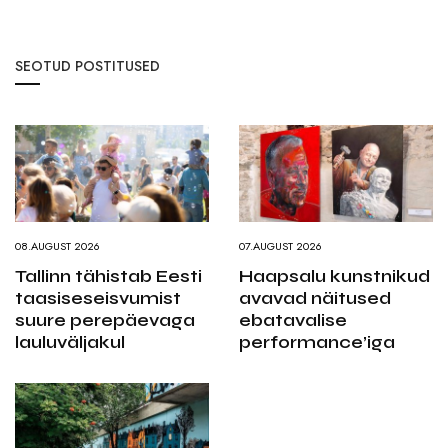
SEOTUD POSTITUSED
08.AUGUST 2026
07.AUGUST 2026
Tallinn tähistab Eesti
Haapsalu kunstnikud
taasiseseisvumist
avavad näitused
suure perepäevaga
ebatavalise
lauluväljakul
performance’iga