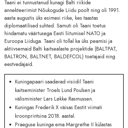
Taani ei tunnustanud kunagi Balti riikide
annekteerimist Nõukogude Liidu poolt ning oli 1991.
aasta augustis üks esimesi riike, kes taastas
diplomaatilised suhted. Samuti oli Taani toetus
hindamatu väärtusega Eesti liitumisel NATO ja
Euroopa Liiduga. Taani oli tollal ka üks peamisi ja
aktiivsemaid Balti kaitsealaste projektide (BALTPAT,
BALTRON, BALTNET, BALDEFCOL) toetajaid ning
eestvedajaid.
Kuningapaari saadavad visiidil Taani
kaitseminister Troels Lund Poulsen ja
välisminister Lars Løkke Rasmussen.
Kuningas Frederik X väisas Eestit viimati
kroonprintsina 2018. aastal.
Praeguse kuninga ema Margrethe II külastas