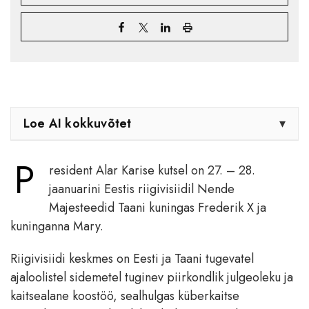
Loe AI kokkuvõtet
▾
P
resident Alar Karise kutsel on 27. – 28.
jaanuarini Eestis riigivisiidil Nende
Majesteedid Taani kuningas Frederik X ja
kuninganna Mary.
Riigivisiidi keskmes on Eesti ja Taani tugevatel
ajaloolistel sidemetel tuginev piirkondlik julgeoleku ja
kaitsealane koostöö, sealhulgas küberkaitse