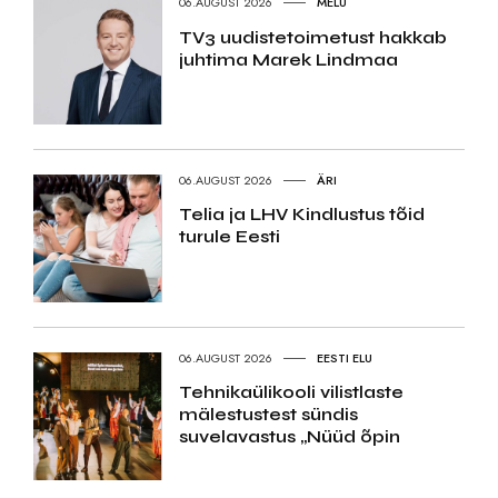
06.AUGUST 2026
MELU
TV3 uudistetoimetust hakkab
juhtima Marek Lindmaa
06.AUGUST 2026
ÄRI
Telia ja LHV Kindlustus tõid
turule Eesti
06.AUGUST 2026
EESTI ELU
Tehnikaülikooli vilistlaste
mälestustest sündis
suvelavastus „Nüüd õpin