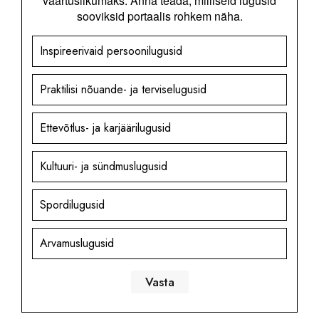
väärtuslikumaks. Anna teada, milliseid lugusid
sooviksid portaalis rohkem näha.
Inspireerivaid persoonilugusid
Praktilisi nõuande- ja terviselugusid
Ettevõtlus- ja karjäärilugusid
Kultuuri- ja sündmuslugusid
Spordilugusid
Arvamuslugusid