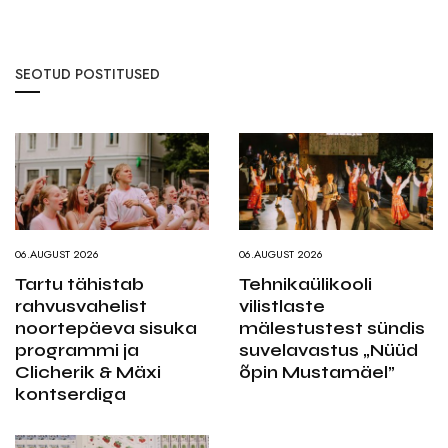
SEOTUD POSTITUSED
06.AUGUST 2026
06.AUGUST 2026
Tartu tähistab
Tehnikaülikooli
rahvusvahelist
vilistlaste
noortepäeva sisuka
mälestustest sündis
programmi ja
suvelavastus „Nüüd
Clicherik & Mäxi
õpin Mustamäel”
kontserdiga