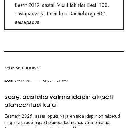
Eestit 2019. aastal. Visiit tähistas Eesti 100.
aastapäeva ja Taani lipu Dannebrogi 800.
aastapäeva.
EELMISED UUDISED
KODU
>
EESTI ELU
09.JAANUAR 2026
2025. aastaks valmis idapiir algselt
planeeritud kujul
Eesmärk 2025. aasta lõpuks välja ehitada idapiir on täidetud
ning viivitusaed algselt planeeritud mahus välja ehitatud.