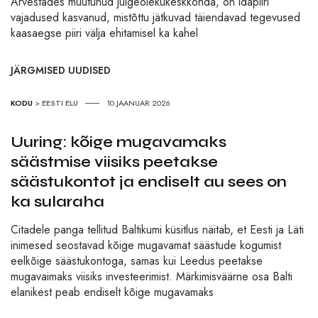
Arvestades muutunud julgeolekukeskkonda, on idapiiri
vajadused kasvanud, mistõttu jätkuvad täiendavad tegevused
kaasaegse piiri välja ehitamisel ka kahel
JÄRGMISED UUDISED
KODU
>
EESTI ELU
10.JAANUAR 2026
Uuring: kõige mugavamaks
säästmise viisiks peetakse
säästukontot ja endiselt au sees on
ka sularaha
Citadele panga tellitud Baltikumi küsitlus näitab, et Eesti ja Läti
inimesed seostavad kõige mugavamat säästude kogumist
eelkõige säästukontoga, samas kui Leedus peetakse
mugavaimaks viisiks investeerimist. Märkimisväärne osa Balti
elanikest peab endiselt kõige mugavamaks