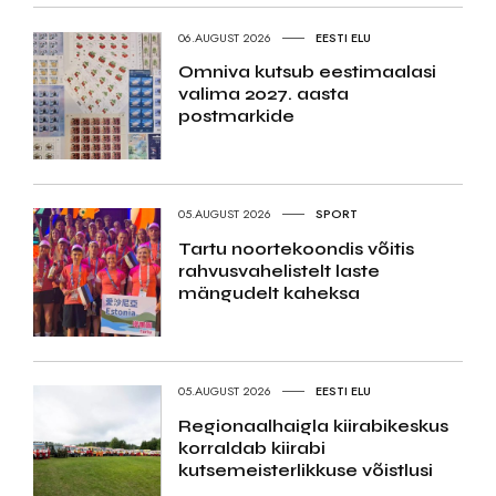
06.AUGUST 2026
EESTI ELU
Omniva kutsub eestimaalasi
valima 2027. aasta
postmarkide
05.AUGUST 2026
SPORT
Tartu noortekoondis võitis
rahvusvahelistelt laste
mängudelt kaheksa
05.AUGUST 2026
EESTI ELU
Regionaalhaigla kiirabikeskus
korraldab kiirabi
kutsemeisterlikkuse võistlusi