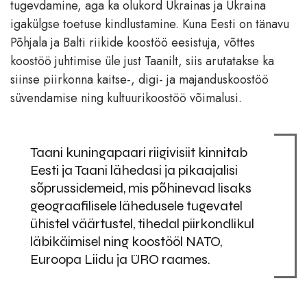
tugevdamine, aga ka olukord Ukrainas ja Ukraina
igakülgse toetuse kindlustamine. Kuna Eesti on tänavu
Põhjala ja Balti riikide koostöö eesistuja, võttes
koostöö juhtimise üle just Taanilt, siis arutatakse ka
siinse piirkonna kaitse-, digi- ja majanduskoostöö
süvendamise ning kultuurikoostöö võimalusi.
Taani kuningapaari riigivisiit kinnitab
Eesti ja Taani lähedasi ja pikaajalisi
sõprussidemeid, mis põhinevad lisaks
geograafilisele lähedusele tugevatel
ühistel väärtustel, tihedal piirkondlikul
läbikäimisel ning koostööl NATO,
Euroopa Liidu ja ÜRO raames.