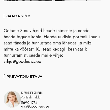
vihje
SAADA
Ootame Sinu vihjeid heade inimeste ja nende
heade tegude kohta. Heade uudiste portaali kaudu
saad tänada ja tunnustada oma lähedasi ja miks
mitte ka võõrast. Kui tead kedagi, kes väärib
tunnustamist, saada meile vihje:
vihje@goodnews.ee
PÄEVATOIMETAJA
KRISTI ZIRK
Portaali haldur
5690 1774
kristi@goodnews.ee