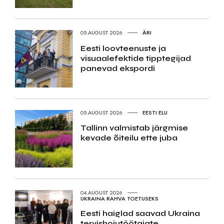
05.AUGUST 2026
ÄRI
Eesti loovteenuste ja
visuaalefektide tipptegijad
panevad ekspordi
05.AUGUST 2026
EESTI ELU
Tallinn valmistab järgmise
kevade õiteilu ette juba
04.AUGUST 2026
UKRAINA RAHVA TOETUSEKS
Eesti haiglad saavad Ukraina
tervishoiutöötajate