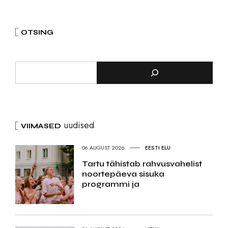
OTSING
uudised
VIIMASED
06.AUGUST 2026
EESTI ELU
Tartu tähistab rahvusvahelist
noortepäeva sisuka
programmi ja