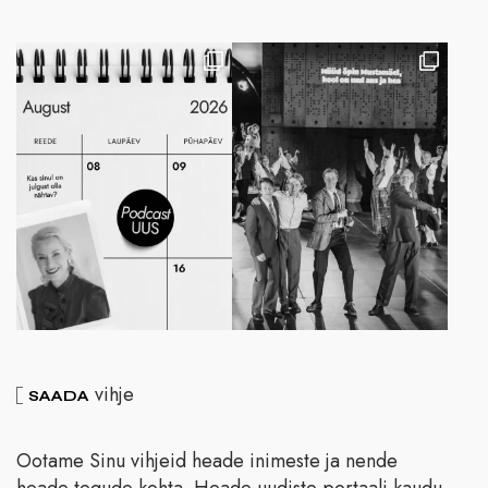
vihje
SAADA
Ootame Sinu vihjeid heade inimeste ja nende
heade tegude kohta. Heade uudiste portaali kaudu