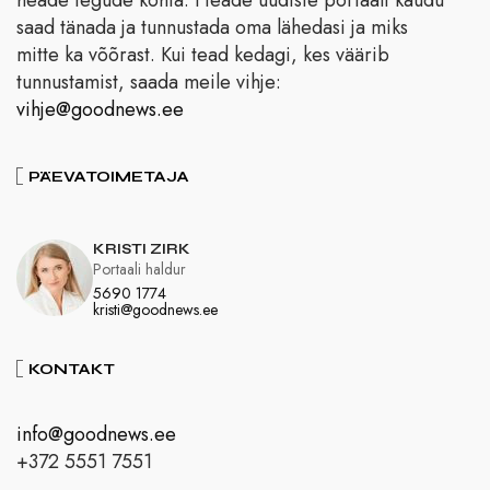
saad tänada ja tunnustada oma lähedasi ja miks
mitte ka võõrast. Kui tead kedagi, kes väärib
tunnustamist, saada meile vihje:
vihje@goodnews.ee
PÄEVATOIMETAJA
KRISTI ZIRK
Portaali haldur
5690 1774
kristi@goodnews.ee
KONTAKT
info@goodnews.ee
+372 5551 7551