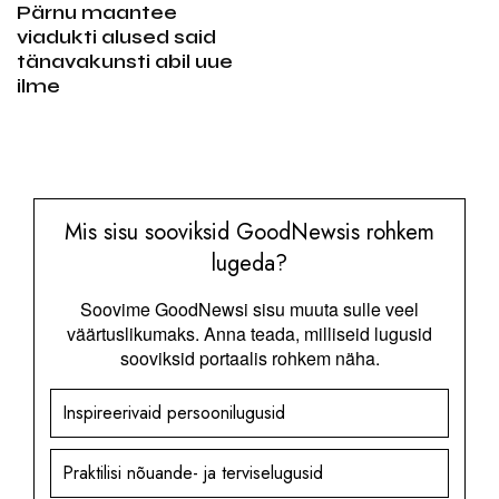
Pärnu maantee
viadukti alused said
tänavakunsti abil uue
ilme
Mis sisu sooviksid GoodNewsis rohkem
lugeda?
Soovime GoodNewsi sisu muuta sulle veel
väärtuslikumaks. Anna teada, milliseid lugusid
sooviksid portaalis rohkem näha.
Inspireerivaid persoonilugusid
Praktilisi nõuande- ja terviselugusid