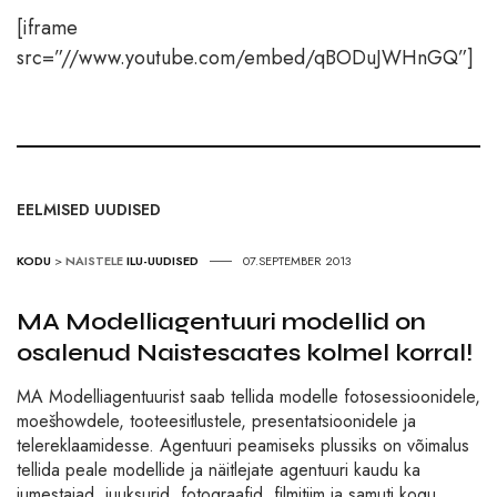
[iframe
src=”//www.youtube.com/embed/qBODuJWHnGQ”]
EELMISED UUDISED
KODU
>
NAISTELE
ILU-UUDISED
07.SEPTEMBER 2013
MA Modelliagentuuri modellid on
osalenud Naistesaates kolmel korral!
MA Modelliagentuurist saab tellida modelle fotosessioonidele,
moešhowdele, tooteesitlustele, presentatsioonidele ja
telereklaamidesse. Agentuuri peamiseks plussiks on võimalus
tellida peale modellide ja näitlejate agentuuri kaudu ka
jumestajad, juuksurid, fotograafid, filmitiim ja samuti kogu