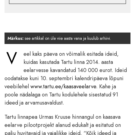
Märkus:
see artikkel on üle viie aasta vana ja kuulub arhiivi.
V
eel kaks päeva on võimalik esitada ideid,
kuidas kasutada Tartu linna 2014. aasta
eelarvesse kavandatud 140 000 eurot. Ideid
oodatakse kuni 10. septembri kalendripäeva lõpuni
veebilehel
www.tartu.ee/kaasaveelarve
. Kahe ja
poole nädalaga on Tartu kodulehele sisestatud 91
ideed ja arvamusavaldust.
Tartu linnapea Urmas Kruuse hinnangul on kaasava
eelarve pilootprojekt alanud edukalt ja esitatud on
palju huvitavaid ja vajalikke ideid. “Kõik ideed ja