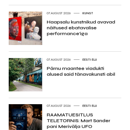
07.AUGUST 2026
KUNST
Haapsalu kunstnikud avavad
näitused ebatavalise
performance’iga
07.AUGUST 2026
EESTI ELU
Pärnu maantee viadukti
alused said tänavakunsti abil
07.AUGUST 2026
EESTI ELU
RAAMATUESITLUS
TELETORNIS: Mart Sander
pani Merivälja UFO