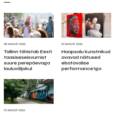
08.AUGUST 2026
07.AUGUST 2026
Tallinn tähistab Eesti
Haapsalu kunstnikud
taasiseseisvumist
avavad näitused
suure perepäevaga
ebatavalise
lauluväljakul
performance’iga
07.AUGUST 2026