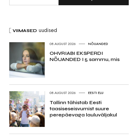
uudised
VIIMASED
08.AUGUST 2026
NÕUANDED
OHVRIABI EKSPERDI
NÕUANDED I 5 sammu, mis
08.AUGUST 2026
EESTI ELU
Tallinn tähistab Eesti
taasiseseisvumist suure
perepäevaga lauluväljakul