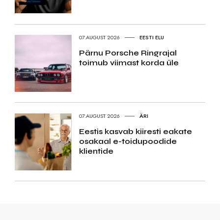
07.AUGUST 2026
EESTI ELU
Pärnu Porsche Ringrajal
toimub viimast korda üle
07.AUGUST 2026
ÄRI
Eestis kasvab kiiresti eakate
osakaal e-toidupoodide
klientide