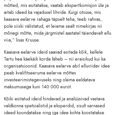
mõtted, mis esitatakse, vaatab ekspertkomisjon üle ja
aitab ideed ka vajadusel lihvida. Kuigi otsuse, mis
kaasava eelarve rahaga täpselt teha, teeb rahvas,
pole siiski välistatud, et leiame sealt nimekirjas nii
mõnegi mõtte, mida järgmistel aastatel täiendavalt ellu
viia,” lisas Kruuse.
Kaasava eelarve ideid saavad esitada kõik, kellele
Tartu hea käekäik korda läheb – nii eraisikud kui ka
organisatsioonid. Kaasava eelarve abil elluviidav idee
peab kvalifitseeruma eelarve mõttes
investeerimistegevuseks ning olema eeldatava
maksumusega kuni 140 000 eurot.
Kõiki esitatud ideid hindavad ja analüüsivad vastava
valdkonna spetsialistid ja eksperdid, sisult sarnased
ideed koondatakse ning iga idee kohta koostatakse