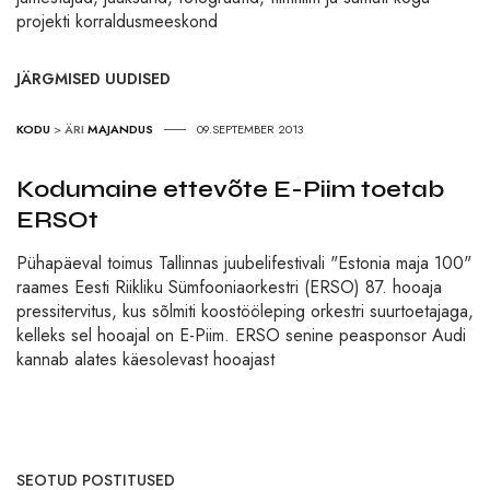
projekti korraldusmeeskond
JÄRGMISED UUDISED
KODU
>
ÄRI
MAJANDUS
09.SEPTEMBER 2013
Kodumaine ettevõte E-Piim toetab
ERSOt
Pühapäeval toimus Tallinnas juubelifestivali "Estonia maja 100"
raames Eesti Riikliku Sümfooniaorkestri (ERSO) 87. hooaja
pressitervitus, kus sõlmiti koostööleping orkestri suurtoetajaga,
kelleks sel hooajal on E-Piim. ERSO senine peasponsor Audi
kannab alates käesolevast hooajast
SEOTUD POSTITUSED