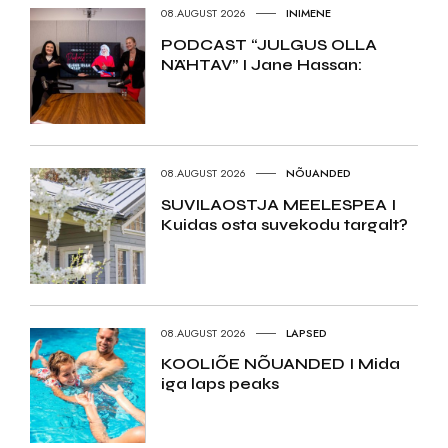
08.AUGUST 2026
INIMENE
PODCAST “JULGUS OLLA
NÄHTAV” I Jane Hassan:
08.AUGUST 2026
NÕUANDED
SUVILAOSTJA MEELESPEA I
Kuidas osta suvekodu targalt?
08.AUGUST 2026
LAPSED
KOOLIÕE NÕUANDED I Mida
iga laps peaks