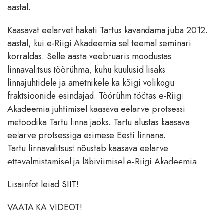
aastal.
Kaasavat eelarvet hakati Tartus kavandama juba 2012.
aastal, kui e-Riigi Akadeemia sel teemal seminari
korraldas. Selle aasta veebruaris moodustas
linnavalitsus töörühma, kuhu kuulusid lisaks
linnajuhtidele ja ametnikele ka kõigi volikogu
fraktsioonide esindajad. Töörühm töötas e-Riigi
Akadeemia juhtimisel kaasava eelarve protsessi
metoodika Tartu linna jaoks. Tartu alustas kaasava
eelarve protsessiga esimese Eesti linnana.
Tartu linnavalitsust nõustab kaasava eelarve
ettevalmistamisel ja läbiviimisel e-Riigi Akadeemia.
Lisainfot leiad
SIIT
!
VAATA KA VIDEOT!