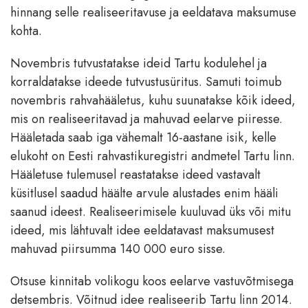
hinnang selle realiseeritavuse ja eeldatava maksumuse
kohta.
Novembris tutvustatakse ideid Tartu kodulehel ja
korraldatakse ideede tutvustusüritus. Samuti toimub
novembris rahvahääletus, kuhu suunatakse kõik ideed,
mis on realiseeritavad ja mahuvad eelarve piiresse.
Hääletada saab iga vähemalt 16-aastane isik, kelle
elukoht on Eesti rahvastikuregistri andmetel Tartu linn.
Hääletuse tulemusel reastatakse ideed vastavalt
küsitlusel saadud häälte arvule alustades enim hääli
saanud ideest. Realiseerimisele kuuluvad üks või mitu
ideed, mis lähtuvalt idee eeldatavast maksumusest
mahuvad piirsumma 140 000 euro sisse.
Otsuse kinnitab volikogu koos eelarve vastuvõtmisega
detsembris. Võitnud idee realiseerib Tartu linn 2014.