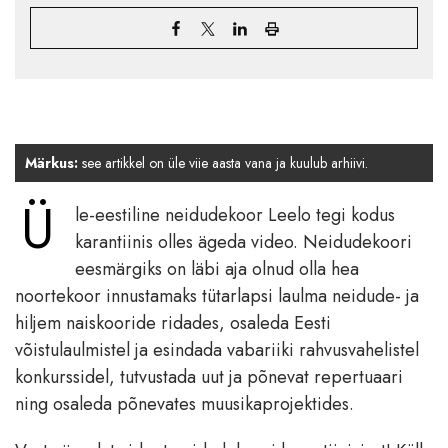
Märkus:
see artikkel on üle viie aasta vana ja kuulub arhiivi.
Ü
le-eestiline neidudekoor Leelo tegi kodus
karantiinis olles ägeda video. Neidudekoori
eesmärgiks on läbi aja olnud olla hea
noortekoor innustamaks tütarlapsi laulma neidude- ja
hiljem naiskooride ridades, osaleda Eesti
võistulaulmistel ja esindada vabariiki rahvusvahelistel
konkurssidel, tutvustada uut ja põnevat repertuaari
ning osaleda põnevates muusikaprojektides.