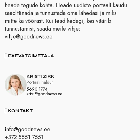
heade tegude kohta. Heade uudiste portaali kaudu
saad tänada ja tunnustada oma lähedasi ja miks
mitte ka võõrast. Kui tead kedagi, kes väärib
tunnustamist, saada meile vihje:
vihje@goodnews.ee
PÄEVATOIMETAJA
KRISTI ZIRK
Portaali haldur
5690 1774
kristi@goodnews.ee
KONTAKT
info@goodnews.ee
+372 5551 7551