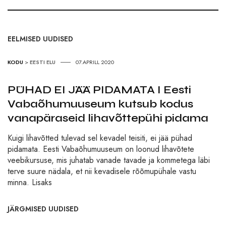
EELMISED UUDISED
KODU
>
EESTI ELU
07.APRILL 2020
PÜHAD EI JÄÄ PIDAMATA I Eesti
Vabaõhumuuseum kutsub kodus
vanapäraseid lihavõttepühi pidama
Kuigi lihavõtted tulevad sel kevadel teisiti, ei jää pühad
pidamata. Eesti Vabaõhumuuseum on loonud lihavõtete
veebikursuse, mis juhatab vanade tavade ja kommetega läbi
terve suure nädala, et nii kevadisele rõõmupühale vastu
minna. Lisaks
JÄRGMISED UUDISED