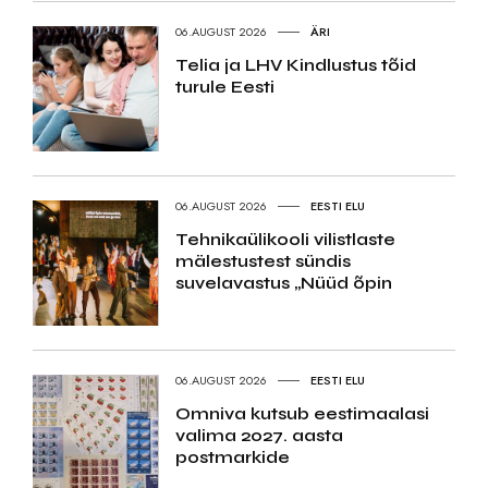
06.AUGUST 2026
ÄRI
Telia ja LHV Kindlustus tõid
turule Eesti
06.AUGUST 2026
EESTI ELU
Tehnikaülikooli vilistlaste
mälestustest sündis
suvelavastus „Nüüd õpin
06.AUGUST 2026
EESTI ELU
Omniva kutsub eestimaalasi
valima 2027. aasta
postmarkide