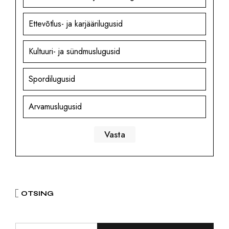
Ettevõtlus- ja karjäärilugusid
Kultuuri- ja sündmuslugusid
Spordilugusid
Arvamuslugusid
OTSING