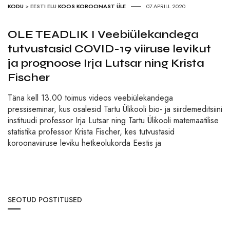
KODU
>
EESTI ELU
KOOS KOROONAST ÜLE
07.APRILL 2020
OLE TEADLIK I Veebiülekandega
tutvustasid COVID-19 viiruse levikut
ja prognoose Irja Lutsar ning Krista
Fischer
Täna kell 13.00 toimus videos veebiülekandega
pressiseminar, kus osalesid Tartu Ülikooli bio- ja siirdemeditsiini
instituudi professor Irja Lutsar ning Tartu Ülikooli matemaatilise
statistika professor Krista Fischer, kes tutvustasid
koroonaviiruse leviku hetkeolukorda Eestis ja
SEOTUD POSTITUSED