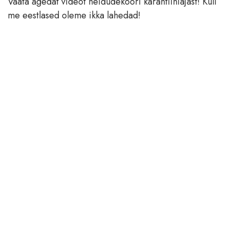
Vaata ägedat videot neidudekoori karantiiniajast! Küll
me eestlased oleme ikka lahedad!