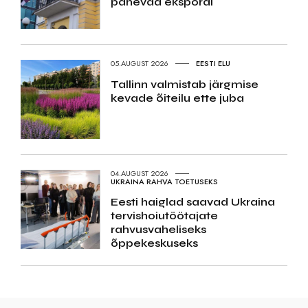
panevad ekspordi
05.AUGUST 2026
EESTI ELU
Tallinn valmistab järgmise
kevade õiteilu ette juba
04.AUGUST 2026
UKRAINA RAHVA TOETUSEKS
Eesti haiglad saavad Ukraina
tervishoiutöötajate
rahvusvaheliseks
õppekeskuseks