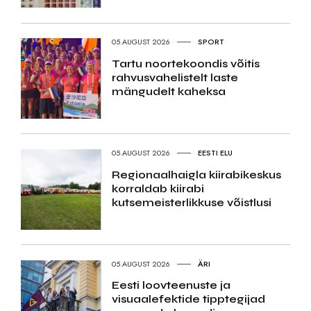
05.AUGUST 2026
SPORT
Tartu noortekoondis võitis
rahvusvahelistelt laste
mängudelt kaheksa
05.AUGUST 2026
EESTI ELU
Regionaalhaigla kiirabikeskus
korraldab kiirabi
kutsemeisterlikkuse võistlusi
05.AUGUST 2026
ÄRI
Eesti loovteenuste ja
visuaalefektide tipptegijad