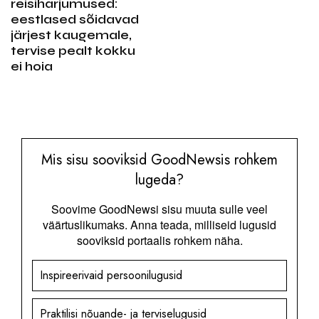
reisiharjumused:
eestlased sõidavad
järjest kaugemale,
tervise pealt kokku
ei hoia
Mis sisu sooviksid GoodNewsis rohkem
lugeda?
Soovime GoodNewsi sisu muuta sulle veel
väärtuslikumaks. Anna teada, milliseid lugusid
sooviksid portaalis rohkem näha.
Inspireerivaid persoonilugusid
Praktilisi nõuande- ja terviselugusid