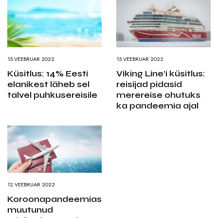
15.VEEBRUAR 2022
15.VEEBRUAR 2022
Küsitlus: 14% Eesti
Viking Line’i küsitlus:
elanikest läheb sel
reisijad pidasid
talvel puhkusereisile
merereise ohutuks
ka pandeemia ajal
12.VEEBRUAR 2022
Koroonapandeemias
muutunud