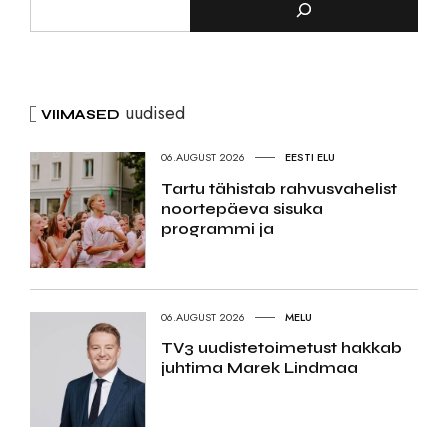
uudised
VIIMASED
06.AUGUST 2026
EESTI ELU
Tartu tähistab rahvusvahelist
noortepäeva sisuka
programmi ja
06.AUGUST 2026
MELU
TV3 uudistetoimetust hakkab
juhtima Marek Lindmaa