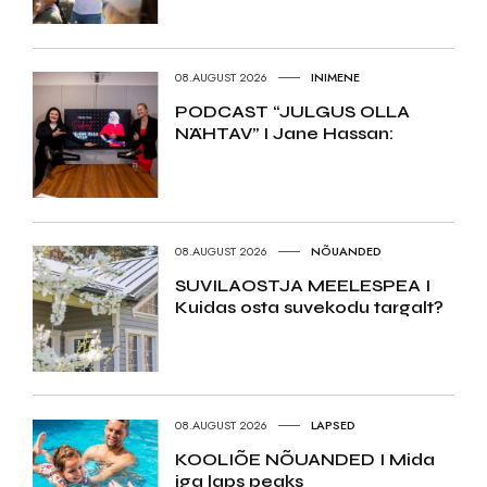
08.AUGUST 2026
INIMENE
PODCAST “JULGUS OLLA
NÄHTAV” I Jane Hassan:
08.AUGUST 2026
NÕUANDED
SUVILAOSTJA MEELESPEA I
Kuidas osta suvekodu targalt?
08.AUGUST 2026
LAPSED
KOOLIÕE NÕUANDED I Mida
iga laps peaks