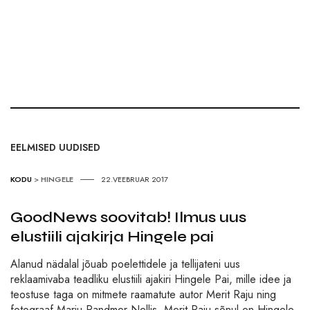
EELMISED UUDISED
KODU
>
HINGELE
22.VEEBRUAR 2017
GoodNews soovitab! Ilmus uus
elustiili ajakirja Hingele pai
Alanud nädalal jõuab poelettidele ja tellijateni uus
reklaamivaba teadliku elustiili ajakiri Hingele Pai, mille idee ja
teostuse taga on mitmete raamatute autor Merit Raju ning
fotograaf Marju Randmer-Nellis. Merit Raju sõnul on Hingele