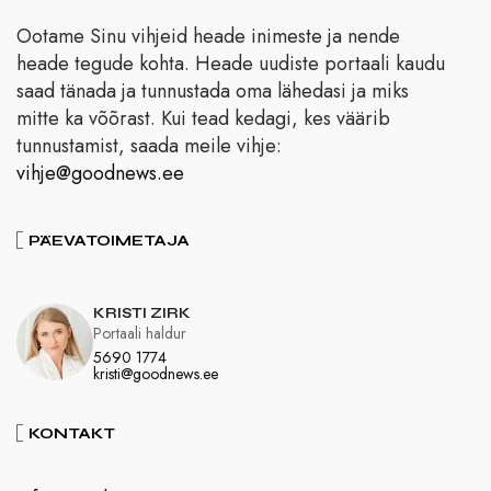
Ootame Sinu vihjeid heade inimeste ja nende
heade tegude kohta. Heade uudiste portaali kaudu
saad tänada ja tunnustada oma lähedasi ja miks
mitte ka võõrast. Kui tead kedagi, kes väärib
tunnustamist, saada meile vihje:
vihje@goodnews.ee
PÄEVATOIMETAJA
KRISTI ZIRK
Portaali haldur
5690 1774
kristi@goodnews.ee
KONTAKT