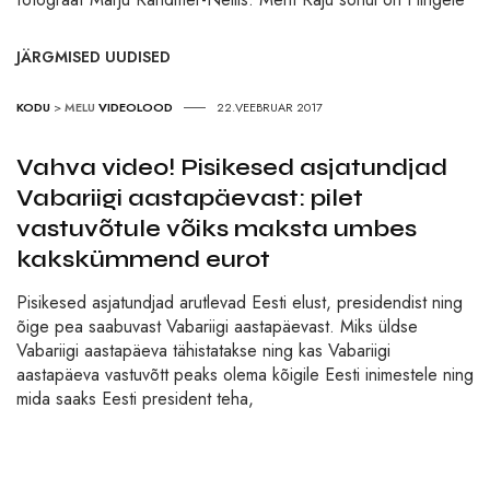
JÄRGMISED UUDISED
KODU
>
MELU
VIDEOLOOD
22.VEEBRUAR 2017
Vahva video! Pisikesed asjatundjad
Vabariigi aastapäevast: pilet
vastuvõtule võiks maksta umbes
kakskümmend eurot
Pisikesed asjatundjad arutlevad Eesti elust, presidendist ning
õige pea saabuvast Vabariigi aastapäevast. Miks üldse
Vabariigi aastapäeva tähistatakse ning kas Vabariigi
aastapäeva vastuvõtt peaks olema kõigile Eesti inimestele ning
mida saaks Eesti president teha,