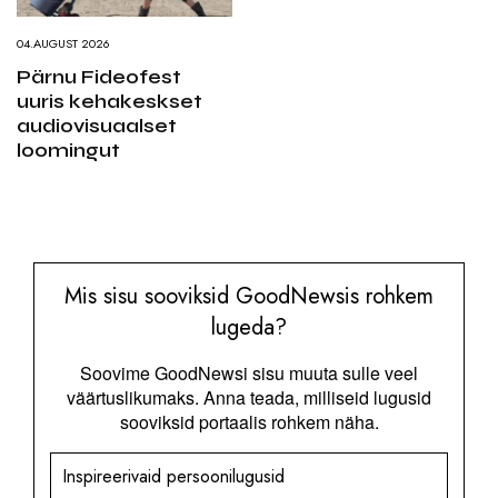
04.AUGUST 2026
Pärnu Fideofest
uuris kehakeskset
audiovisuaalset
loomingut
Mis sisu sooviksid GoodNewsis rohkem
lugeda?
Soovime GoodNewsi sisu muuta sulle veel
väärtuslikumaks. Anna teada, milliseid lugusid
sooviksid portaalis rohkem näha.
Inspireerivaid persoonilugusid