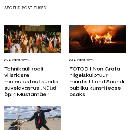
SEOTUD POSTITUSED
06.AUGUST 2026
04.AUGUST 2026
Tehnikaülikooli
FOTOD I Non Grata
vilistlaste
hiigelskulptuur
mälestustest sündis
muutis I Land Soundi
suvelavastus „Nüüd
publiku kunstiteose
õpin Mustamäel”
osaks