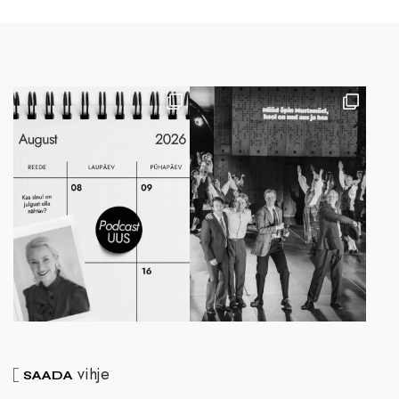
vihje
SAADA