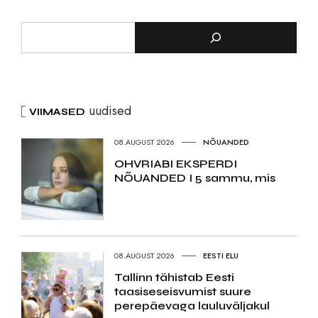
uudised
VIIMASED
08.AUGUST 2026
NÕUANDED
OHVRIABI EKSPERDI
NÕUANDED I 5 sammu, mis
08.AUGUST 2026
EESTI ELU
Tallinn tähistab Eesti
taasiseseisvumist suure
perepäevaga lauluväljakul