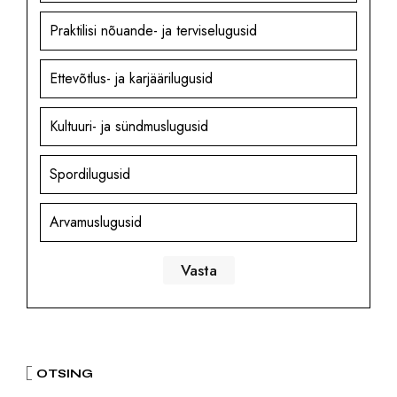
Praktilisi nõuande- ja terviselugusid
Ettevõtlus- ja karjäärilugusid
Kultuuri- ja sündmuslugusid
Spordilugusid
Arvamuslugusid
OTSING