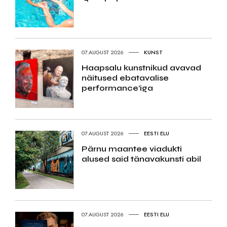
07.AUGUST 2026
KUNST
Haapsalu kunstnikud avavad
näitused ebatavalise
performance’iga
07.AUGUST 2026
EESTI ELU
Pärnu maantee viadukti
alused said tänavakunsti abil
07.AUGUST 2026
EESTI ELU