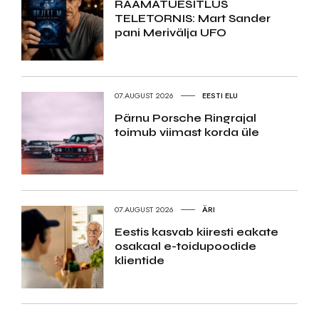
RAAMATUESITLUS
TELETORNIS: Mart Sander
pani Merivälja UFO
07.AUGUST 2026
EESTI ELU
Pärnu Porsche Ringrajal
toimub viimast korda üle
07.AUGUST 2026
ÄRI
Eestis kasvab kiiresti eakate
osakaal e-toidupoodide
klientide