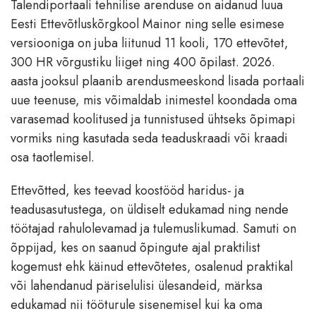
Talendiportaali tehnilise arenduse on aidanud luua
Eesti Ettevõtluskõrgkool Mainor ning selle esimese
versiooniga on juba liitunud 11 kooli, 170 ettevõtet,
300 HR võrgustiku liiget ning 400 õpilast. 2026.
aasta jooksul plaanib arendusmeeskond lisada portaali
uue teenuse, mis võimaldab inimestel koondada oma
varasemad koolitused ja tunnistused ühtseks õpimapi
vormiks ning kasutada seda teaduskraadi või kraadi
osa taotlemisel.
Ettevõtted, kes teevad koostööd haridus- ja
teadusasutustega, on üldiselt edukamad ning nende
töötajad rahulolevamad ja tulemuslikumad. Samuti on
õppijad, kes on saanud õpingute ajal praktilist
kogemust ehk käinud ettevõtetes, osalenud praktikal
või lahendanud päriselulisi ülesandeid, märksa
edukamad nii tööturule sisenemisel kui ka oma