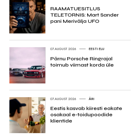
RAAMATUESITLUS
TELETORNIS: Mart Sander
pani Merivälja UFO
07.AUGUST 2026
EESTI ELU
Pärnu Porsche Ringrajal
toimub viimast korda üle
07.AUGUST 2026
ÄRI
Eestis kasvab kiiresti eakate
osakaal e-toidupoodide
klientide