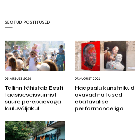
SEOTUD POSTITUSED
08.AUGUST 2026
07.AUGUST 2026
Tallinn tähistab Eesti
Haapsalu kunstnikud
taasiseseisvumist
avavad näitused
suure perepäevaga
ebatavalise
lauluväljakul
performance’iga