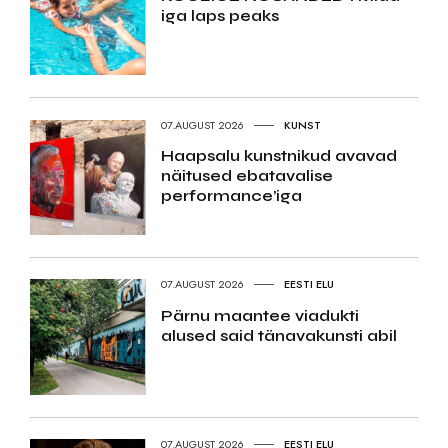
iga laps peaks
07.AUGUST 2026
KUNST
Haapsalu kunstnikud avavad
näitused ebatavalise
performance’iga
07.AUGUST 2026
EESTI ELU
Pärnu maantee viadukti
alused said tänavakunsti abil
07.AUGUST 2026
EESTI ELU