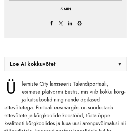
5 MIN
Loe AI kokkuvõtet
▾
Ü
lemiste City lansseeris Talendiportaali,
esimese platvormi Eestis, mis viib kokku kõrg-
ja kutsekoolid ning nende õpilased
ettevõtetega. Portaali eesmärgiks on soodustada
ettevõtete ja kõrgkoolide koostööd, tõsta õppe
kvaliteeti kõrgkoolides ja luua uusi arenguvõimalusi nii