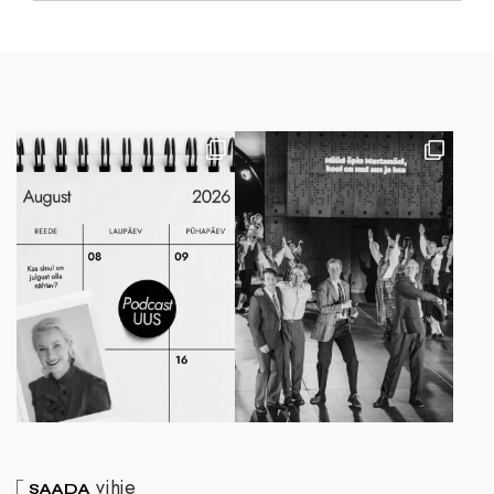
vihje
SAADA