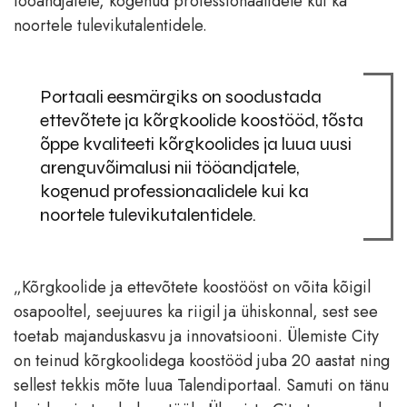
tööandjatele, kogenud professionaalidele kui ka
noortele tulevikutalentidele.
Portaali eesmärgiks on soodustada
ettevõtete ja kõrgkoolide koostööd, tõsta
õppe kvaliteeti kõrgkoolides ja luua uusi
arenguvõimalusi nii tööandjatele,
kogenud professionaalidele kui ka
noortele tulevikutalentidele.
„Kõrgkoolide ja ettevõtete koostööst on võita kõigil
osapooltel, seejuures ka riigil ja ühiskonnal, sest see
toetab majanduskasvu ja innovatsiooni. Ülemiste City
on teinud kõrgkoolidega koostööd juba 20 aastat ning
sellest tekkis mõte luua Talendiportaal. Samuti on tänu