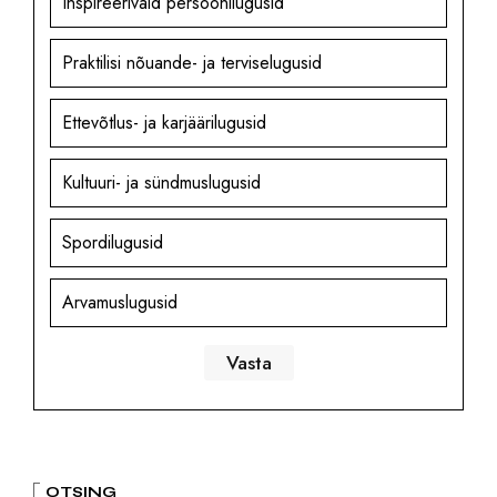
Inspireerivaid persoonilugusid
Praktilisi nõuande- ja terviselugusid
Ettevõtlus- ja karjäärilugusid
Kultuuri- ja sündmuslugusid
Spordilugusid
Arvamuslugusid
OTSING