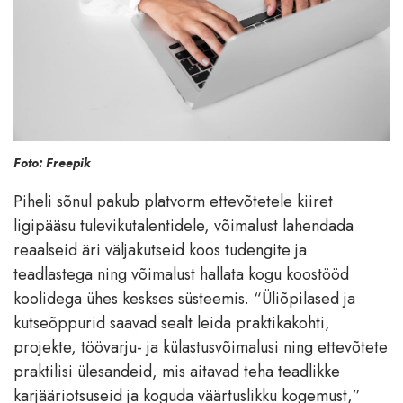
Foto: Freepik
Piheli sõnul pakub platvorm ettevõtetele kiiret
ligipääsu tulevikutalentidele, võimalust lahendada
reaalseid äri väljakutseid koos tudengite ja
teadlastega ning võimalust hallata kogu koostööd
koolidega ühes keskses süsteemis. “Üliõpilased ja
kutseõppurid saavad sealt leida praktikakohti,
projekte, töövarju- ja külastusvõimalusi ning ettevõtete
praktilisi ülesandeid, mis aitavad teha teadlikke
karjääriotsuseid ja koguda väärtuslikku kogemust,”