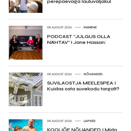
perepäevaga lauluväljakul
08.AUGUST 2026
INIMENE
PODCAST “JULGUS OLLA
NÄHTAV” I Jane Hassan:
08.AUGUST 2026
NÕUANDED
SUVILAOSTJA MEELESPEA I
Kuidas osta suvekodu targalt?
08.AUGUST 2026
LAPSED
KOOLIÕE NÕUANDED I Mida