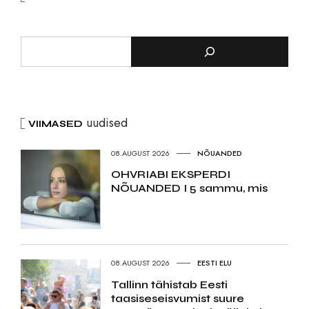
uudised
VIIMASED
08.AUGUST 2026
NÕUANDED
OHVRIABI EKSPERDI
NÕUANDED I 5 sammu, mis
08.AUGUST 2026
EESTI ELU
Tallinn tähistab Eesti
taasiseseisvumist suure