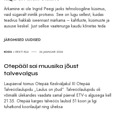
Ärkamine ei ole Ingrid Peegi jaoks tehnoloogiline küsimus,
vaid sügavalt inimlik protsess. See on lugu sellest, kuidas
teadvus hakkab iseennast märkama – kahtluste, küsimuste ja
aususe keskel. Just sellise vaatenurga kaudu kõnetas teda
JÄRGMISED UUDISED
KODU
>
EESTI ELU
26.JAANUAR 2026
Otepääl sai muusika jõust
talvevalgus
Laupäeval toimus Otepää Keskväljakul XI Otepää
Talveöölaulupidu „Laulus on jõud“. Talveöölaulupidu oli
võimalik ülekandes vaadata samal päeval ETV-s algusega kell
21.35. Otepää karges talveöös laulsid 51 koori ja ligi
tuhatkond koorilauljat ning üheksa