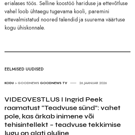
erialases töös. Selline koostöö hariduse ja ettevõtluse
vahel loob ühtaegu tugevama kooli, paremini
ettevalmistatud noored talendid ja suurema väärtuse
kogu ühiskonnale.
EELMISED UUDISED
KODU
>
GOODNEWS
GOODNEWS TV
26.JAANUAR 2026
VIDEOVESTLUS I Ingrid Peek
raamatust “Teadvuse sünd”: vahet
pole, kas ärkab inimene või
tehisintellekt – teadvuse tekkimise
lugu on alati oluline