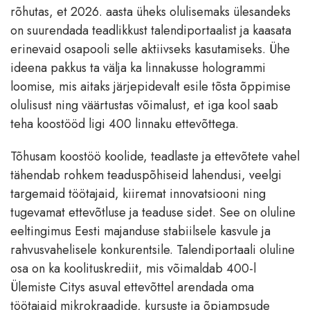
rõhutas, et 2026. aasta üheks olulisemaks ülesandeks
on suurendada teadlikkust talendiportaalist ja kaasata
erinevaid osapooli selle aktiivseks kasutamiseks. Ühe
ideena pakkus ta välja ka linnakusse hologrammi
loomise, mis aitaks järjepidevalt esile tõsta õppimise
olulisust ning väärtustas võimalust, et iga kool saab
teha koostööd ligi 400 linnaku ettevõttega.
Tõhusam koostöö koolide, teadlaste ja ettevõtete vahel
tähendab rohkem teaduspõhiseid lahendusi, veelgi
targemaid töötajaid, kiiremat innovatsiooni ning
tugevamat ettevõtluse ja teaduse sidet. See on oluline
eeltingimus Eesti majanduse stabiilsele kasvule ja
rahvusvahelisele konkurentsile. Talendiportaali oluline
osa on ka koolituskrediit, mis võimaldab 400-l
Ülemiste Citys asuval ettevõttel arendada oma
töötajaid mikrokraadide, kursuste ja õpiampsude