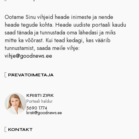
Ootame Sinu vihjeid heade inimeste ja nende
heade tegude kohta. Heade uudiste portaali kaudu
saad tänada ja tunnustada oma lähedasi ja miks
mitte ka võõrast. Kui tead kedagi, kes väärib
tunnustamist, saada meile vihje:
vihje@goodnews.ee
PÄEVATOIMETAJA
KRISTI ZIRK
Portaali haldur
5690 1774
kristi@goodnews.ee
KONTAKT