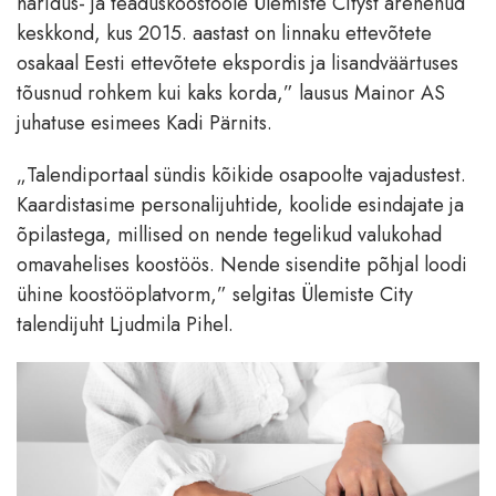
haridus- ja teaduskoostööle Ülemiste Cityst arenenud
keskkond, kus 2015. aastast on linnaku ettevõtete
osakaal Eesti ettevõtete ekspordis ja lisandväärtuses
tõusnud rohkem kui kaks korda,” lausus Mainor AS
juhatuse esimees Kadi Pärnits.
„Talendiportaal sündis kõikide osapoolte vajadustest.
Kaardistasime personalijuhtide, koolide esindajate ja
õpilastega, millised on nende tegelikud valukohad
omavahelises koostöös. Nende sisendite põhjal loodi
ühine koostööplatvorm,” selgitas Ülemiste City
talendijuht Ljudmila Pihel.