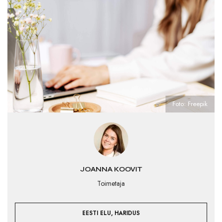
Foto: Freepik
JOANNA KOOVIT
Toimetaja
,
EESTI ELU
HARIDUS