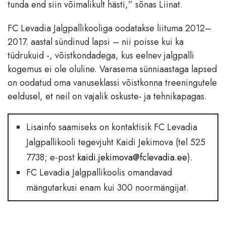
tunda end siin võimalikult hästi,” sõnas Liinat.
FC Levadia Jalgpallikooliga oodatakse liituma 2012–
2017. aastal sündinud lapsi – nii poisse kui ka
tüdrukuid -, võistkondadega, kus eelnev jalgpalli
kogemus ei ole oluline. Varasema sünniaastaga lapsed
on oodatud oma vanuseklassi võistkonna treeningutele
eeldusel, et neil on vajalik oskuste- ja tehnikapagas.
Lisainfo saamiseks on kontaktisik FC Levadia
Jalgpallikooli tegevjuht Kaidi Jekimova (tel 525
7738; e-post
kaidi.jekimova@fclevadia.ee
).
FC Levadia Jalgpallikoolis omandavad
mängutarkusi enam kui 300 noormängijat.