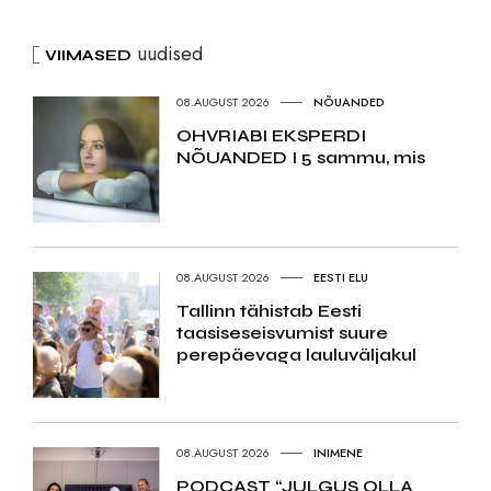
uudised
VIIMASED
08.AUGUST 2026
NÕUANDED
OHVRIABI EKSPERDI
NÕUANDED I 5 sammu, mis
08.AUGUST 2026
EESTI ELU
Tallinn tähistab Eesti
taasiseseisvumist suure
perepäevaga lauluväljakul
08.AUGUST 2026
INIMENE
PODCAST “JULGUS OLLA