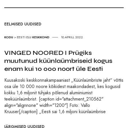
EELMISED UUDISED
KODU
>
EESTI ELU
KESKKOND
10.APRILL 2022
VINGED NOORED I Prügiks
muutunud küünlaümbriseid kogus
enam kui 10 000 noort üle Eesti
Kuusakoski keskkonnakampaaniast „Küünlaümbriste jaht“ võttis
osa üle 10 000 noore kõikidest maakondadest, kes kogusid
kokku 1,6 miljonit tühjaks põlenud alumiiniumist
teeküünlaümbrist. [caption id="attachment_210562"
align="alignnone" width="1200"] Foto: Vallo
Kruuser[/caption] „Eesti sai 1,6 miljoni küünlaümbrise
JÄRGMISED UUDISED