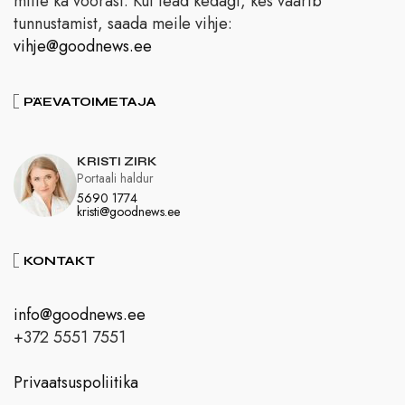
mitte ka võõrast. Kui tead kedagi, kes väärib
tunnustamist, saada meile vihje:
vihje@goodnews.ee
PÄEVATOIMETAJA
KRISTI ZIRK
Portaali haldur
5690 1774
kristi@goodnews.ee
KONTAKT
info@goodnews.ee
+372 5551 7551
Privaatsuspoliitika