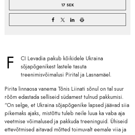
17 SEK
F
CI Levadia pakub kõikidele Ukraina
sõjapõgenikest lastele tasuta
treenimisvõimalusi Pirital ja Lasnamäel.
Pirita linnaosa vanema Tõnis Liinati sõnul on tal suur
rõõm edastada selliseid südamest tulnud pakkumisi.
“On selge, et Ukraina sõjapõgenike lapsed jäävad siia
pikemaks ajaks, mistõttu tuleb neile luua ka vaba aja
veetmise võimalused ja pakkuda treeninguid. Ühiseid
ettevõtmised aitavad mõtted toimuvalt eemale viia ja