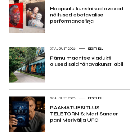
Haapsalu kunstnikud avavad
näitused ebatavalise
performance’iga
07.AUGUST 2026
EESTI ELU
Pärnu maantee viadukti
alused said tänavakunsti abil
07.AUGUST 2026
EESTI ELU
RAAMATUESITLUS
TELETORNIS: Mart Sander
pani Merivälja UFO