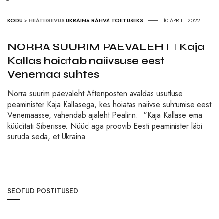
KODU
>
HEATEGEVUS
UKRAINA RAHVA TOETUSEKS
10.APRILL 2022
NORRA SUURIM PÄEVALEHT I Kaja
Kallas hoiatab naiivsuse eest
Venemaa suhtes
Norra suurim päevaleht Aftenposten avaldas usutluse
peaminister Kaja Kallasega, kes hoiatas naiivse suhtumise eest
Venemaasse, vahendab ajaleht Pealinn. “Kaja Kallase ema
küüditati Siberisse. Nüüd aga proovib Eesti peaminister läbi
suruda seda, et Ukraina
SEOTUD POSTITUSED