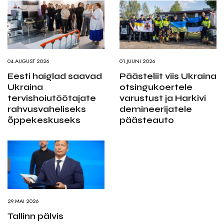
04.AUGUST 2026
01.JUUNI 2026
Eesti haiglad saavad
Päästeliit viis Ukraina
Ukraina
otsingukoertele
tervishoiutöötajate
varustust ja Harkivi
rahvusvaheliseks
demineerijatele
õppekeskuseks
päästeauto
29.MAI 2026
Tallinn pälvis