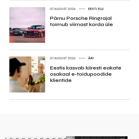
07.AUGUST 2026
EESTI ELU
Pärnu Porsche Ringrajal
toimub viimast korda üle
07.AUGUST 2026
ÄRI
Eestis kasvab kiiresti eakate
osakaal e-toidupoodide
klientide