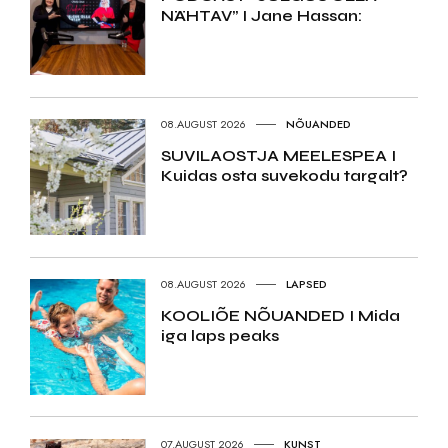
NÄHTAV” I Jane Hassan:
08.AUGUST 2026
NÕUANDED
SUVILAOSTJA MEELESPEA I
Kuidas osta suvekodu targalt?
08.AUGUST 2026
LAPSED
KOOLIÕE NÕUANDED I Mida
iga laps peaks
07.AUGUST 2026
KUNST