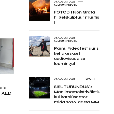
04.AUGUST 2026
KULTUURIPEEGEL
FOTOD I Non Grata
hiigelskulptuur muutis
I
04.AUGUST 2026
KULTUURIPEEGEL
Pärnu Fideofest uuris
kehakeskset
audiovisuaalset
loomingut
04.AUGUST 2026
SPORT
SISUTURUNDUS">
ele
Maailmameistrivõistlused
4 AED
kui katalüsaator:
mida 2026. aasta MM