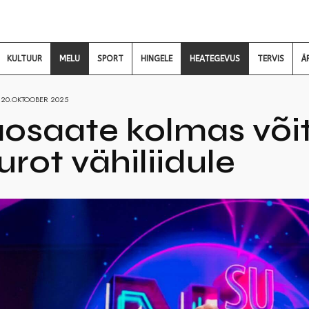
KULTUUR
MELU
SPORT
HINGELE
HEATEGEVUS
TERVIS
Ä
20.OKTOOBER 2025
osaate kolmas või
urot vähiliidule