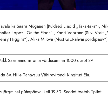
 lavale ka Saara Nüganen (Kuldsed Lindid „Taka-taka“), Mi
nnifer Lopez „On the Floor“), Kadri Voorand (Silvi Vrait 
enry Higgins“), Alika Milova (Must Q „Rahvaspordipäev“)
a Mikk Saar annetas oma võidusumma 1000 eurot SA
ada SA Hille Tänavsuu Vähiravifondi Kingitud Elu.
s järgmisel pühapäeval kell 19.30. Saadet toetab Tpilet.