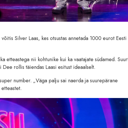
võitis Silver Laas, kes otsustas annetada 1000 eurot Eesti
ka etteastega nii kohtunike kui ka vaatajate südamed. Suurt 
 Dee rollis täiendas Laasi esitust ideaalselt.
i super number. „Väga palju sai naerda ja suurepärane
 etteastet.