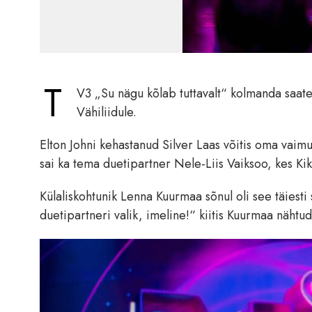
T
V3 „Su nägu kõlab tuttavalt“ kolmanda saate 
Vähiliidule.
Elton Johni kehastanud Silver Laas võitis oma vaimu
sai ka tema duetipartner Nele-Liis Vaiksoo, kes Kiki
Külaliskohtunik Lenna Kuurmaa sõnul oli see täiest
duetipartneri valik, imeline!“ kiitis Kuurmaa nähtud