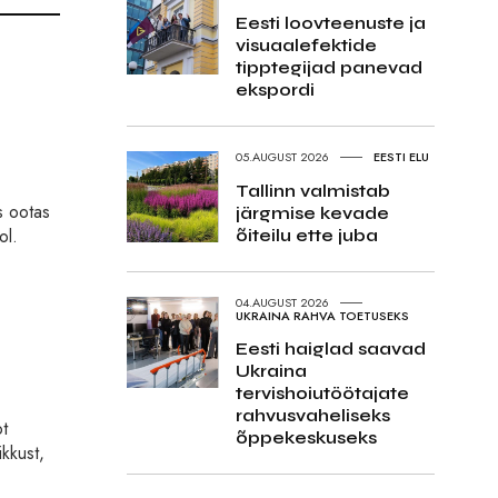
Eesti loovteenuste ja
visuaalefektide
tipptegijad panevad
ekspordi
05.AUGUST 2026
EESTI ELU
Tallinn valmistab
s ootas
järgmise kevade
ol.
õiteilu ette juba
04.AUGUST 2026
UKRAINA RAHVA TOETUSEKS
Eesti haiglad saavad
Ukraina
tervishoiutöötajate
rahvusvaheliseks
ot
õppekeskuseks
kkust,