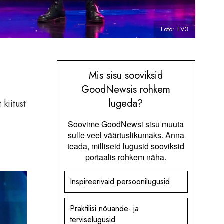
Foto: TV3
Mis sisu sooviksid
GoodNewsis rohkem
lugeda?
kiitust
Soovime GoodNewsi sisu muuta
sulle veel väärtuslikumaks. Anna
teada, milliseid lugusid sooviksid
portaalis rohkem näha.
Inspireerivaid persoonilugusid
Praktilisi nõuande- ja
terviselugusid