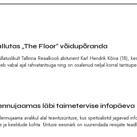
vallutas „The Floor“ võidupõranda
atuslikult Tallinna Reaalkooli abiturient Karl Hendrik Kõiva (18), ke
b vabal ajal rahvatantsuga ning on osalenud neljal korral tantsupe
lennujaamas läbi taimetervise infopäeva
nnujaama avalikul alal teavitusürituse, kus spetsialistid jagavad inf
 ja keeldude kohta. Ürituse eesmärk on suurendada reisijate teadli