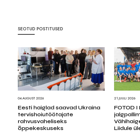
SEOTUD POSTITUSED
04.AUGUST 2026
21.JUULI 2026
Eesti haiglad saavad Ukraina
FOTOD I 
tervishoiutöötajate
jalgpalli
rahvusvaheliseks
Vähihaig
õppekeskuseks
Liidule ü