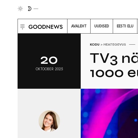
AVALEHT
UUDISED
EESTI ELU
KODU
>
HEATEGEVUS
TV3 nä
20
1000 e
OKTOOBER 2025