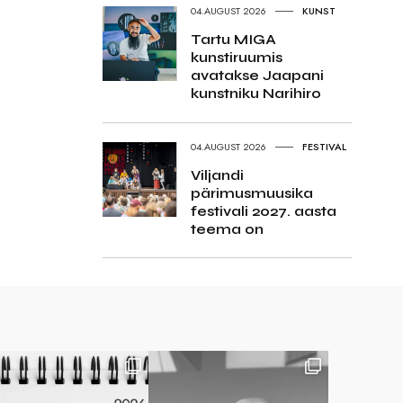
04.AUGUST 2026
KUNST
Tartu MIGA
kunstiruumis
avatakse Jaapani
kunstniku Narihiro
04.AUGUST 2026
FESTIVAL
Viljandi
pärimusmuusika
festivali 2027. aasta
teema on