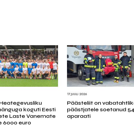
17.JUULI 2026
Heategevusliku
Päästeliit on vabatahtlik
mänguga koguti Eesti
päästjatele soetanud 5
ete Laste Vanemate
aparaati
le 6000 euro