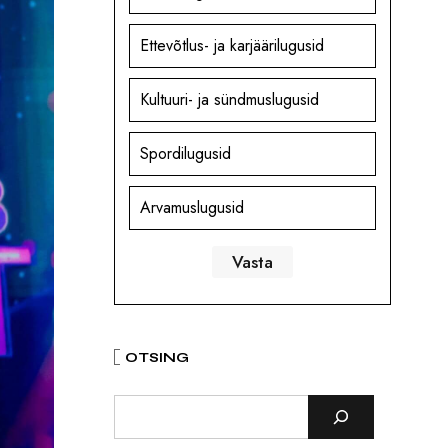
Ettevõtlus- ja karjäärilugusid
Kultuuri- ja sündmuslugusid
Spordilugusid
Arvamuslugusid
OTSING