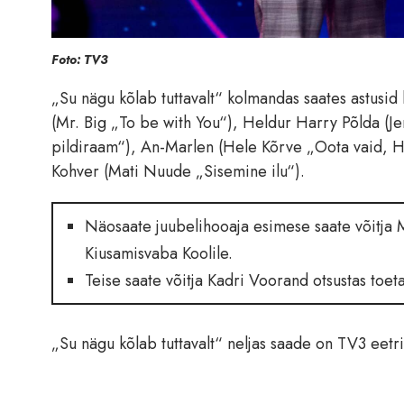
Foto: TV3
„Su nägu kõlab tuttavalt“ kolmandas saates astusid
(Mr. Big „To be with You“), Heldur Harry Põlda (Je
pildiraam“), An-Marlen (Hele Kõrve „Oota vaid, H
Kohver (Mati Nuude „Sisemine ilu“).
Näosaate juubelihooaja esimese saate võitj
Kiusamisvaba Koolile.
Teise saate võitja Kadri Voorand otsustas toet
„Su nägu kõlab tuttavalt“ neljas saade on TV3 eetri