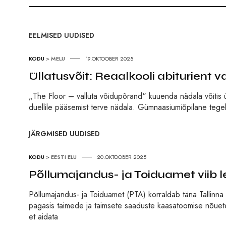
EELMISED UUDISED
KODU
>
MELU
19.OKTOOBER 2025
Üllatusvõit: Reaalkooli abiturient 
„The Floor – valluta võidupõrand“ kuuenda nädala võitis üll
duellile pääsemist terve nädala. Gümnaasiumiõpilane tegele
JÄRGMISED UUDISED
KODU
>
EESTI ELU
20.OKTOOBER 2025
Põllumajandus- ja Toiduamet viib 
Põllumajandus- ja Toiduamet (PTA) korraldab täna Tallinna le
pagasis taimede ja taimsete saaduste kaasatoomise nõuete
et aidata