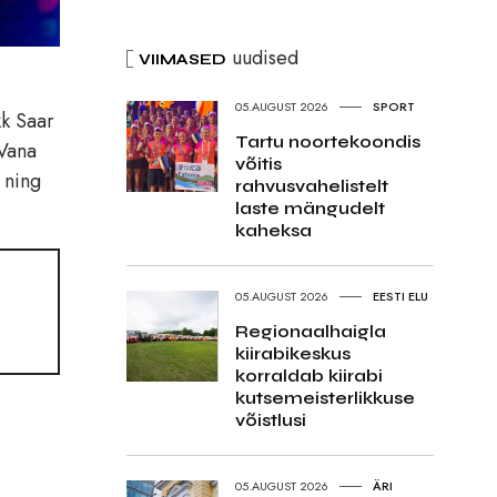
uudised
VIIMASED
05.AUGUST 2026
SPORT
kk Saar
Tartu noortekoondis
„Vana
võitis
 ning
rahvusvahelistelt
laste mängudelt
kaheksa
05.AUGUST 2026
EESTI ELU
Regionaalhaigla
kiirabikeskus
korraldab kiirabi
kutsemeisterlikkuse
võistlusi
05.AUGUST 2026
ÄRI