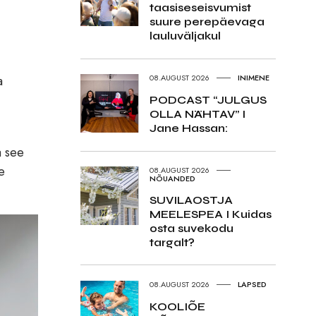
taasiseseisvumist
suure perepäevaga
lauluväljakul
a
08.AUGUST 2026
INIMENE
PODCAST “JULGUS
OLLA NÄHTAV” I
Jane Hassan:
a see
e
08.AUGUST 2026
NÕUANDED
SUVILAOSTJA
MEELESPEA I Kuidas
osta suvekodu
targalt?
08.AUGUST 2026
LAPSED
KOOLIÕE