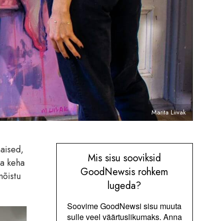
Marita Liivak
naised,
Mis sisu sooviksid
da keha
GoodNewsis rohkem
mõistu
lugeda?
Soovime GoodNewsi sisu muuta
sulle veel väärtuslikumaks. Anna