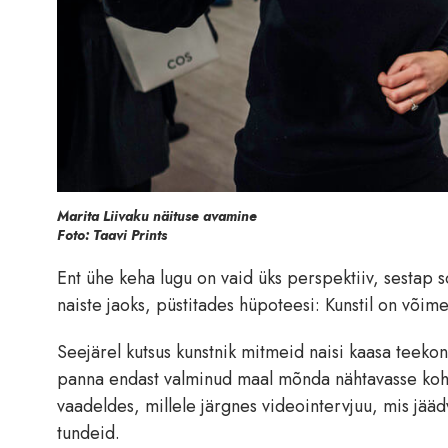
Marita Liivaku näituse avamine
Foto: Taavi Prints
Ent ühe keha lugu on vaid üks perspektiiv, sestap s
naiste jaoks, püstitades hüpoteesi: Kunstil on võ
Seejärel kutsus kunstnik mitmeid naisi kaasa teekon
panna endast valminud maal mõnda nähtavasse kohta
vaadeldes, millele järgnes videointervjuu, mis jääd
tundeid.