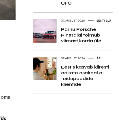
UFO
07.AUGUST 2026
EESTI ELU
Pärnu Porsche
Ringrajal toimub
viimast korda üle
07.AUGUST 2026
ÄRI
Eestis kasvab kiiresti
eakate osakaal e-
toidupoodide
klientide
s oma
ääs