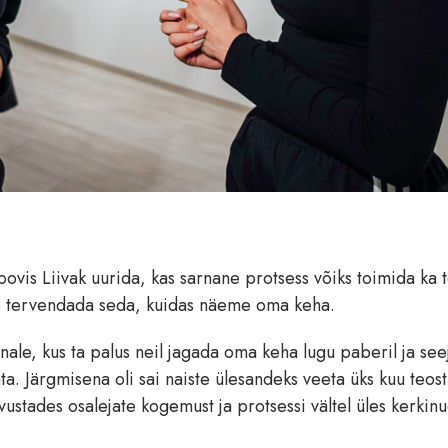
oovis Liivak uurida, kas sarnane protsess võiks toimida ka t
ime tervendada seda, kuidas näeme oma keha.
nale, kus ta palus neil jagada oma keha lugu paberil ja see
. Järgmisena oli sai naiste ülesandeks veeta üks kuu teost
vustades osalejate kogemust ja protsessi vältel üles kerkin