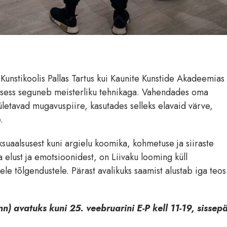
Kunstikoolis Pallas Tartus kui Kaunite Kunstide Akadeemias
rotsess seguneb meisterliku tehnikaga. Vahendades oma
letavad mugavuspiire, kasutades selleks elavaid värve,
.
ksuaalsusest kuni argielu koomika, kohmetuse ja siiraste
 elust ja emotsioonidest, on Liivaku looming küll
ele tõlgendustele. Pärast avalikuks saamist alustab iga teo
inn) avatuks kuni 25. veebruarini E-P kell 11-19, sissep