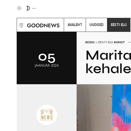
AVALEHT
UUDISED
EESTI ELU
KODU
>
EESTI ELU
KUNST
Marita
05
kehale
JAANUAR 2024