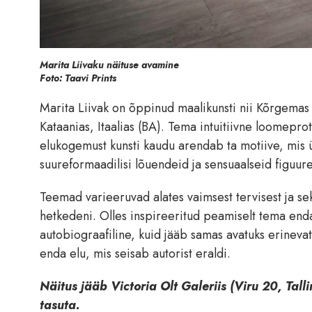
Marita Liivaku näituse avamine
Foto: Taavi Prints
Marita Liivak on õppinud maalikunsti nii Kõrgemas 
Kataanias, Itaalias (BA). Tema intuitiivne loomep
elukogemust kunsti kaudu arendab ta motiive, mis ü
suureformaadilisi lõuendeid ja sensuaalseid figuure
Teemad varieeruvad alates vaimsest tervisest ja se
hetkedeni. Olles inspireeritud peamiselt tema enda
autobiograafiline, kuid jääb samas avatuks erinevat
enda elu, mis seisab autorist eraldi.
Näitus jääb Victoria Olt Galeriis (Viru 20, Tall
tasuta.