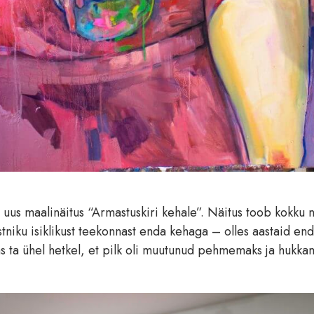
ku uus maalinäitus “Armastuskiri kehale”. Näitus toob kokku 
stniku isiklikust teekonnast enda kehaga – olles aastaid en
s ta ühel hetkel, et pilk oli muutunud pehmemaks ja hukka