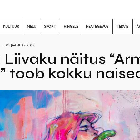
KULTUUR
MELU
SPORT
HINGELE
HEATEGEVUS
TERVIS
Ä
05.JAANUAR 2024
 Liivaku näitus “Ar
” toob kokku naise