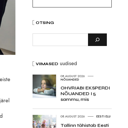
OTSING
uudised
VIIMASED
08.AUGUST 2026
eiste
NÕUANDED
OHVRIABI EKSPERDI
NÕUANDED I 5
sammu, mis
järel
ud
08.AUGUST 2026
EESTI ELU
Tallinn tähistab Eesti