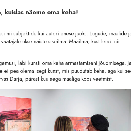
a, kuidas näeme oma keha!
si nii subjektide kui autori enese jaoks. Lugude, maalide j
aatajale ukse naiste siseilma. Maailma, kust leiab nii
ogemusi, läbi kunsti oma keha armastamiseni jõudmisega. J
ee ei pea olema isegi kunst, mis puudutab keha, aga kui se
rvas Darja, pärast kuu aega maaliga koos veetmist.