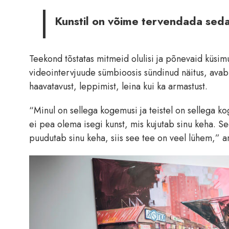
Kunstil on võime tervendada sed
Teekond tõstatas mitmeid olulisi ja põnevaid küsimu
videointervjuude sümbioosis sündinud näitus, avab v
haavatavust, leppimist, leina kui ka armastust.
“Minul on sellega kogemusi ja teistel on sellega k
ei pea olema isegi kunst, mis kujutab sinu keha. S
puudutab sinu keha, siis see tee on veel lühem,” a