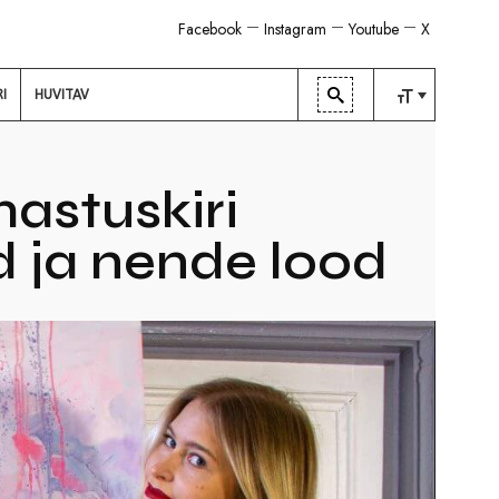
Facebook
Instagram
Youtube
X
RI
HUVITAV
TAVALINE
KESKMINE
mastuskiri
SUUR
d ja nende lood