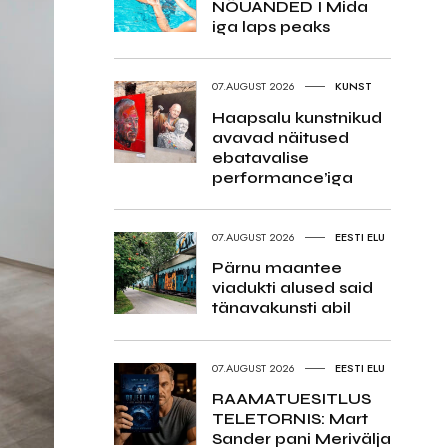
NÕUANDED I Mida
iga laps peaks
07.AUGUST 2026
KUNST
Haapsalu kunstnikud
avavad näitused
ebatavalise
performance’iga
07.AUGUST 2026
EESTI ELU
Pärnu maantee
viadukti alused said
tänavakunsti abil
07.AUGUST 2026
EESTI ELU
RAAMATUESITLUS
TELETORNIS: Mart
Sander pani Merivälja