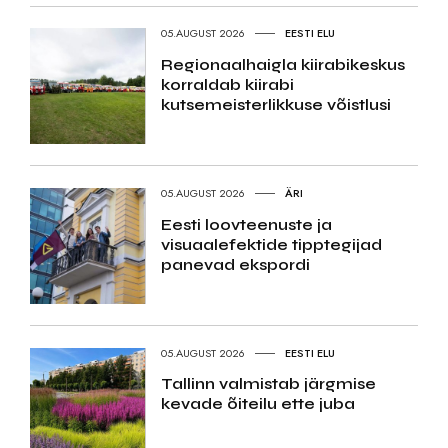
05.AUGUST 2026
EESTI ELU
Regionaalhaigla kiirabikeskus
korraldab kiirabi
kutsemeisterlikkuse võistlusi
05.AUGUST 2026
ÄRI
Eesti loovteenuste ja
visuaalefektide tipptegijad
panevad ekspordi
05.AUGUST 2026
EESTI ELU
Tallinn valmistab järgmise
kevade õiteilu ette juba