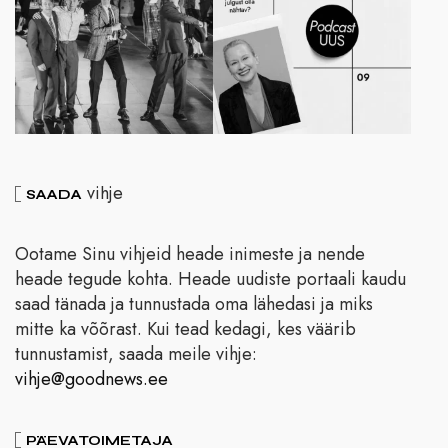
vihje
SAADA
Ootame Sinu vihjeid heade inimeste ja nende
heade tegude kohta. Heade uudiste portaali kaudu
saad tänada ja tunnustada oma lähedasi ja miks
mitte ka võõrast. Kui tead kedagi, kes väärib
tunnustamist, saada meile vihje:
vihje@goodnews.ee
PÄEVATOIMETAJA