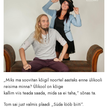
„Miks ma soovitan kõigil noortel aastaks enne ülikooli
reisima minna? Ülikool on kõige
kallim viis teada saada, mida sa ei taha,” sõnas ta.
Tom sai just valmis plaadi „Süda lööb biiti”.