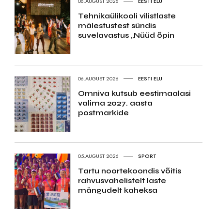
06.AUGUST 2026
EESTI ELU
Tehnikaülikooli vilistlaste
mälestustest sündis
suvelavastus „Nüüd õpin
06.AUGUST 2026
EESTI ELU
Omniva kutsub eestimaalasi
valima 2027. aasta
postmarkide
05.AUGUST 2026
SPORT
Tartu noortekoondis võitis
rahvusvahelistelt laste
mängudelt kaheksa