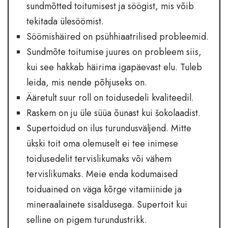
sundmõtted toitumisest ja söögist, mis võib
tekitada ülesöömist.
Söömishäired on psühhiaatrilised probleemid.
Sundmõte toitumise juures on probleem siis,
kui see hakkab häirima igapäevast elu. Tuleb
leida, mis nende põhjuseks on.
Ääretult suur roll on toidusedeli kvaliteedil.
Raskem on ju üle süüa õunast kui šokolaadist.
Supertoidud on ilus turundusväljend. Mitte
ükski toit oma olemuselt ei tee inimese
toidusedelit tervislikumaks või vähem
tervislikumaks. Meie enda kodumaised
toiduained on väga kõrge vitamiinide ja
mineraalainete sisaldusega. Supertoit kui
selline on pigem turundustrikk.