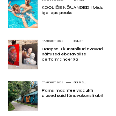
KOOLIÕE NÕUANDED I Mida
iga laps peaks
07.AUGUST 2026
KUNST
Haapsalu kunstnikud avavad
näitused ebatavalise
performance’iga
07.AUGUST 2026
EESTI ELU
Pärnu maantee viadukti
alused said tänavakunsti abil