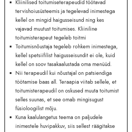
Kliinilised toitumiseterapeudid töötavad
tervishoiusüsteemis ja tegelevad inimestega
kellel on mingid haigusseisund ning kes
vajavad muutust toitumises. Kliiniline
toitumisterapeut tegeleb toitmi
Toitumisnõustaja tegeleb rohkem inimestega,
kellel spetsiifilist haigusseisundit ei ole, kuid
kellel on soov tasakaalustada oma menüüd.
Nii terapeudil kui nõustajal on patsiendiga
töötamise baas all. Teraapia viitab sellele, et
toitumisterapeudil on oskused muuta toitumist
selles suunas, et see omab mingisugust
füsioloogilist mõju.
Kuna kaalulangetus teema on paljudele
inimestele huvipakkuv, siis sellest räägitakse