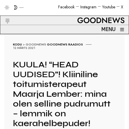
Facebook
Instagram
Youtube
X
≡
MENU
KODU
>
GOODNEWS
GOODNEWS RAADIOS
12.MÄRTS 2021
KUULA! “HEAD
UUDISED”! Kliiniline
toitumisterapeut
Maarja Lember: mina
olen selline pudrumutt
– lemmik on
kaerahelbepuder!