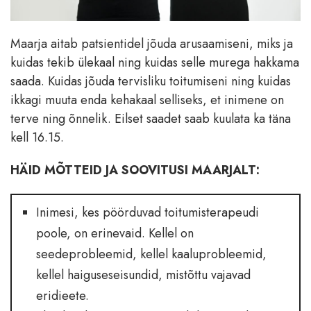
Maarja aitab patsientidel jõuda arusaamiseni, miks ja
kuidas tekib ülekaal ning kuidas selle murega hakkama
saada. Kuidas jõuda tervisliku toitumiseni ning kuidas
ikkagi muuta enda kehakaal selliseks, et inimene on
terve ning õnnelik. Eilset saadet saab kuulata ka täna
kell 16.15.
HÄID MÕTTEID JA SOOVITUSI MAARJALT:
Inimesi, kes pöörduvad toitumisterapeudi
poole, on erinevaid. Kellel on
seedeprobleemid, kellel kaaluprobleemid,
kellel haiguseseisundid, mistõttu vajavad
eridieete.