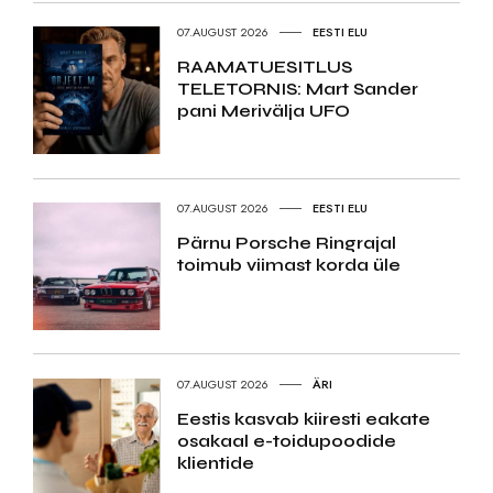
07.AUGUST 2026
EESTI ELU
RAAMATUESITLUS
TELETORNIS: Mart Sander
pani Merivälja UFO
07.AUGUST 2026
EESTI ELU
Pärnu Porsche Ringrajal
toimub viimast korda üle
07.AUGUST 2026
ÄRI
Eestis kasvab kiiresti eakate
osakaal e-toidupoodide
klientide