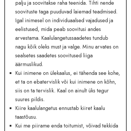
palju ja soovitakse raha teenida. Tihti nende
soovituste taga puuduvad laiemad teadmised.
Igal inimesel on individuaalsed vajadused ja
eelistused, mida peab soovitusi andes
arvestama. Kaalulangetussaadetes tundub
nagu kõik oleks must ja valge. Minu arvates on
sealsetes saadetes soovitused liiga
äärmuslikud.
Kui inimene on ülekaalus, ei tähenda see kohe,
et ta on ebatervislik või kui inimene on kõhn,
siis on ta tervislik. Kaal on ainult üks tegur
suures pildis.
Kiire kaalulangetus ennustab kiiret kaalu
taastõusu.
Kui me piirame enda toitumist, võivad tekkida