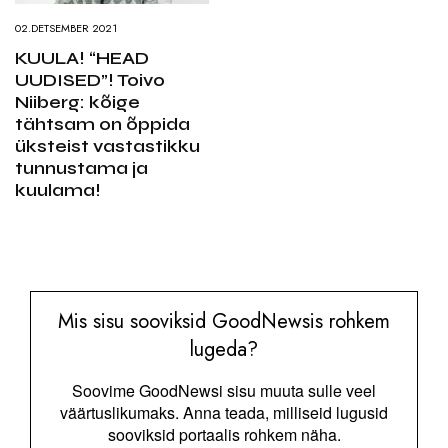
02.DETSEMBER 2021
KUULA! “HEAD
UUDISED”! Toivo
Niiberg: kõige
tähtsam on õppida
üksteist vastastikku
tunnustama ja
kuulama!
Mis sisu sooviksid GoodNewsis rohkem
lugeda?
Soovime GoodNewsi sisu muuta sulle veel
väärtuslikumaks. Anna teada, milliseid lugusid
sooviksid portaalis rohkem näha.