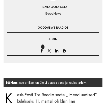
HEAD UUDISED
GoodNews
GOODNEWS RAADIOS
4 MIN
1
Märkus:
see artikkel on üle viie aasta vana ja kuulub arhiivi.
K
esk-Eesti Tre Raadio saate „ Head uudised”
külaliseks 11. märtsil oli kliiniline