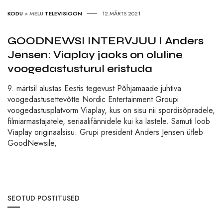
KODU
>
MELU
TELEVISIOON
12.MÄRTS 2021
GOODNEWSI INTERVJUU I Anders
Jensen: Viaplay jaoks on oluline
voogedastusturul eristuda
9. märtsil alustas Eestis tegevust Põhjamaade juhtiva
voogedastusettevõtte Nordic Entertainment Groupi
voogedastusplatvorm Viaplay, kus on sisu nii spordisõpradele,
filmiarmastajatele, seriaalifännidele kui ka lastele. Samuti loob
Viaplay originaalsisu. Grupi president Anders Jensen ütleb
GoodNewsile,
SEOTUD POSTITUSED