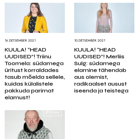
16.DETSEMBER 2021
10.DETSEMBER 2021
KUULA! “HEAD
KUULA! “HEAD
UUDISED”! Triinu
UUDISED”! Merliis
Toomela: südamega
Sulg: südamega
üritust korraldades
elamine tähendab
tasub mõelda sellele,
aus olemist,
kuidas külalistele
radikaalset ausust
pakkuda parimat
iseenda ja teistega
elamust!