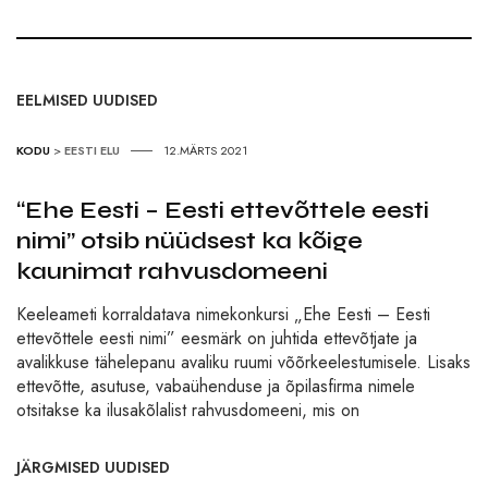
EELMISED UUDISED
KODU
>
EESTI ELU
12.MÄRTS 2021
“Ehe Eesti – Eesti ettevõttele eesti
nimi” otsib nüüdsest ka kõige
kaunimat rahvusdomeeni
Keeleameti korraldatava nimekonkursi „Ehe Eesti – Eesti
ettevõttele eesti nimi” eesmärk on juhtida ettevõtjate ja
avalikkuse tähelepanu avaliku ruumi võõrkeelestumisele. Lisaks
ettevõtte, asutuse, vabaühenduse ja õpilasfirma nimele
otsitakse ka ilusakõlalist rahvusdomeeni, mis on
JÄRGMISED UUDISED