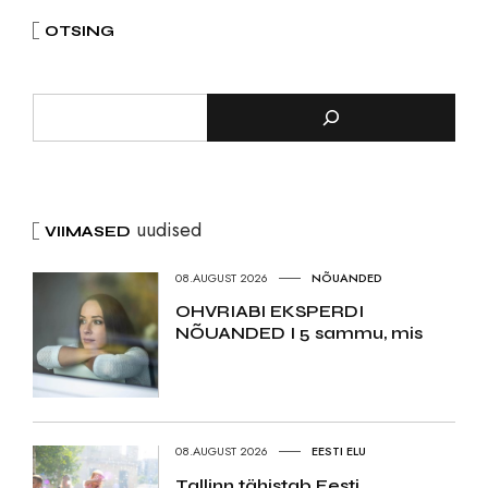
OTSING
uudised
VIIMASED
08.AUGUST 2026
NÕUANDED
OHVRIABI EKSPERDI
NÕUANDED I 5 sammu, mis
08.AUGUST 2026
EESTI ELU
Tallinn tähistab Eesti