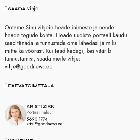
vihje
SAADA
Ootame Sinu vihjeid heade inimeste ja nende
heade tegude kohta. Heade uudiste portaali kaudu
saad tänada ja tunnustada oma lähedasi ja miks
mitte ka võõrast. Kui tead kedagi, kes väärib
tunnustamist, saada meile vihje:
vihje@goodnews.ee
PÄEVATOIMETAJA
KRISTI ZIRK
Portaali haldur
5690 1774
kristi@goodnews.ee