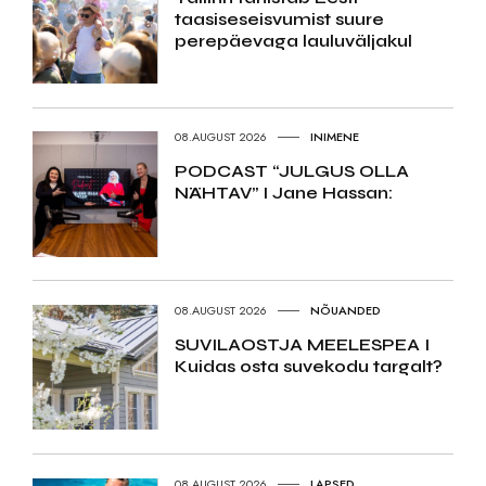
taasiseseisvumist suure
perepäevaga lauluväljakul
08.AUGUST 2026
INIMENE
PODCAST “JULGUS OLLA
NÄHTAV” I Jane Hassan:
08.AUGUST 2026
NÕUANDED
SUVILAOSTJA MEELESPEA I
Kuidas osta suvekodu targalt?
08.AUGUST 2026
LAPSED