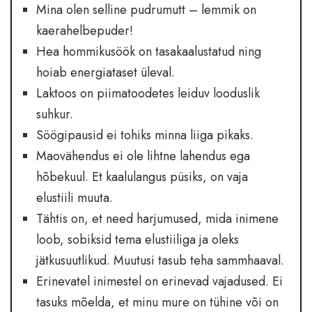
Mina olen selline pudrumutt – lemmik on
kaerahelbepuder!
Hea hommikusöök on tasakaalustatud ning
hoiab energiataset üleval.
Laktoos on piimatoodetes leiduv looduslik
suhkur.
Söögipausid ei tohiks minna liiga pikaks.
Maovähendus ei ole lihtne lahendus ega
hõbekuul. Et kaalulangus püsiks, on vaja
elustiili muuta.
Tähtis on, et need harjumused, mida inimene
loob, sobiksid tema elustiiliga ja oleks
jätkusuutlikud. Muutusi tasub teha sammhaaval.
Erinevatel inimestel on erinevad vajadused. Ei
tasuks mõelda, et minu mure on tühine või on