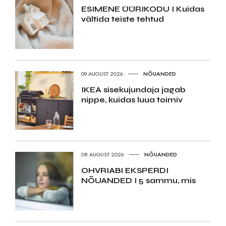
ESIMENE ÜÜRIKODU I Kuidas
vältida teiste tehtud
09.AUGUST 2026
NÕUANDED
IKEA sisekujundaja jagab
nippe, kuidas luua toimiv
08.AUGUST 2026
NÕUANDED
OHVRIABI EKSPERDI
NÕUANDED I 5 sammu, mis