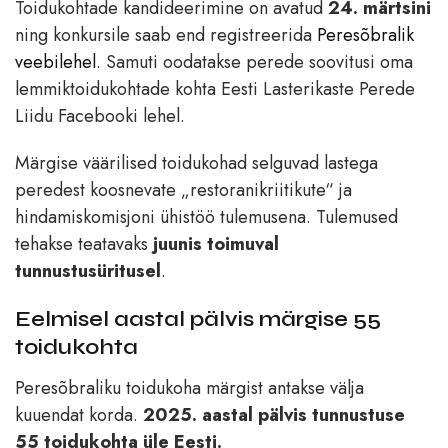
Toidukohtade kandideerimine on avatud
24. märtsini
ning konkursile saab end registreerida
Peresõbralik
veebilehel
. Samuti oodatakse perede soovitusi oma
lemmiktoidukohtade kohta Eesti Lasterikaste Perede
Liidu Facebooki lehel.
Märgise väärilised toidukohad selguvad lastega
peredest koosnevate „restoranikriitikute“ ja
hindamiskomisjoni ühistöö tulemusena. Tulemused
tehakse teatavaks
juunis toimuval
tunnustusüritusel
.
Eelmisel aastal pälvis märgise 55
toidukohta
Peresõbraliku toidukoha märgist antakse välja
kuuendat korda.
2025. aastal pälvis tunnustuse
55 toidukohta üle Eesti.