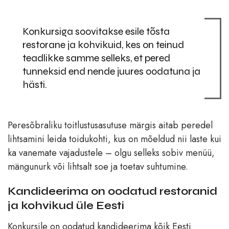
Konkursiga soovitakse esile tõsta
restorane ja kohvikuid, kes on teinud
teadlikke samme selleks, et pered
tunneksid end nende juures oodatuna ja
hästi.
Peresõbraliku toitlustusasutuse märgis aitab peredel
lihtsamini leida toidukohti, kus on mõeldud nii laste kui
ka vanemate vajadustele – olgu selleks sobiv menüü,
mängunurk või lihtsalt soe ja toetav suhtumine.
Kandideerima on oodatud restoranid
ja kohvikud üle Eesti
Konkursile on oodatud kandideerima kõik Eesti