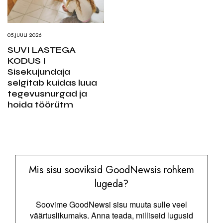
05.JUULI 2026
SUVI LASTEGA
KODUS I
Sisekujundaja
selgitab kuidas luua
tegevusnurgad ja
hoida töörütm
Mis sisu sooviksid GoodNewsis rohkem
lugeda?
Soovime GoodNewsi sisu muuta sulle veel
väärtuslikumaks. Anna teada, milliseid lugusid