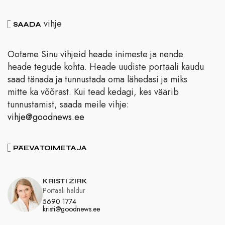
vihje
SAADA
Ootame Sinu vihjeid heade inimeste ja nende
heade tegude kohta. Heade uudiste portaali kaudu
saad tänada ja tunnustada oma lähedasi ja miks
mitte ka võõrast. Kui tead kedagi, kes väärib
tunnustamist, saada meile vihje:
vihje@goodnews.ee
PÄEVATOIMETAJA
KRISTI ZIRK
Portaali haldur
5690 1774
kristi@goodnews.ee