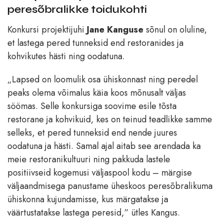
peresõbralikke toidukohti
Konkursi projektijuhi
Jane Kanguse
sõnul on oluline,
et lastega pered tunneksid end restoranides ja
kohvikutes hästi ning oodatuna.
„Lapsed on loomulik osa ühiskonnast ning peredel
peaks olema võimalus käia koos mõnusalt väljas
söömas. Selle konkursiga soovime esile tõsta
restorane ja kohvikuid, kes on teinud teadlikke samme
selleks, et pered tunneksid end nende juures
oodatuna ja hästi. Samal ajal aitab see arendada ka
meie restoranikultuuri ning pakkuda lastele
positiivseid kogemusi väljaspool kodu – märgise
väljaandmisega panustame üheskoos peresõbralikuma
ühiskonna kujundamisse, kus märgatakse ja
väärtustatakse lastega peresid,” ütles Kangus.