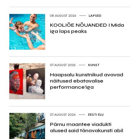
08.AUGUST 2026
LAPSED
KOOLIÕE NÕUANDED I Mida
iga laps peaks
07.AUGUST 2026
KUNST
Haapsalu kunstnikud avavad
näitused ebatavalise
performance’iga
07.AUGUST 2026
EESTI ELU
Pärnu maantee viadukti
alused said tänavakunsti abil