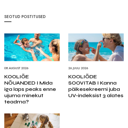
SEOTUD POSTITUSED
08.AUGUST 2026
26.JUULI 2026
KOOLIÕE
KOOLIÕDE
NÕUANDED I Mida
SOOVITAB I Kanna
iga laps peaks enne
päikesekreemi juba
ujuma minekut
UV-indeksist 3 alates
teadma?