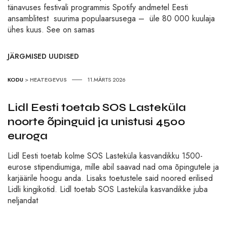
tänavuses festivali programmis Spotify andmetel Eesti
ansamblitest suurima populaarsusega – üle 80 000 kuulaja
ühes kuus. See on samas
JÄRGMISED UUDISED
KODU
>
HEATEGEVUS
11.MÄRTS 2026
Lidl Eesti toetab SOS Lasteküla
noorte õpinguid ja unistusi 4500
euroga
Lidl Eesti toetab kolme SOS Lasteküla kasvandikku 1500-
eurose stipendiumiga, mille abil saavad nad oma õpingutele ja
karjäärile hoogu anda. Lisaks toetustele said noored erilised
Lidli kingikotid. Lidl toetab SOS Lasteküla kasvandikke juba
neljandat