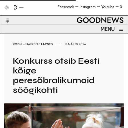
Facebook
Instagram
Youtube
X
≡
MENU
KODU
>
NAISTELE
LAPSED
11.MÄRTS 2026
Konkurss otsib Eesti
kõige
peresõbralikumaid
söögikohti