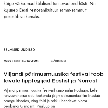
kõige väiksemad külalised tunnevad end hästi. Nii
kujuneb Eesti restoranikultuur samm-sammult
peresõbralikumaks.
EELMISED UUDISED
KODU
>
EESTI ELU
KULTUUR
11.MÄRTS 2026
Viljandi pärimusmuusika festival toob
lavale tipptegijad Eestist ja Norrast
Viljandi pärimusmuusika festivalil saab näha Puuluupi, kelle
rahvusvahelise edu teekonda jälgiv dokumentaalfilm linastub
praegu kinodes, ning folki ja rokki ühendavat Norra
peobändi Gangarit. Puuluup on