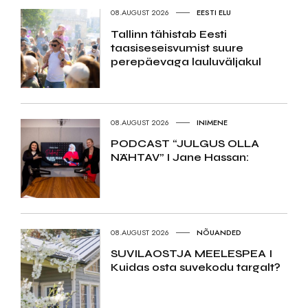
08.AUGUST 2026
EESTI ELU
Tallinn tähistab Eesti
taasiseseisvumist suure
perepäevaga lauluväljakul
08.AUGUST 2026
INIMENE
PODCAST “JULGUS OLLA
NÄHTAV” I Jane Hassan:
08.AUGUST 2026
NÕUANDED
SUVILAOSTJA MEELESPEA I
Kuidas osta suvekodu targalt?