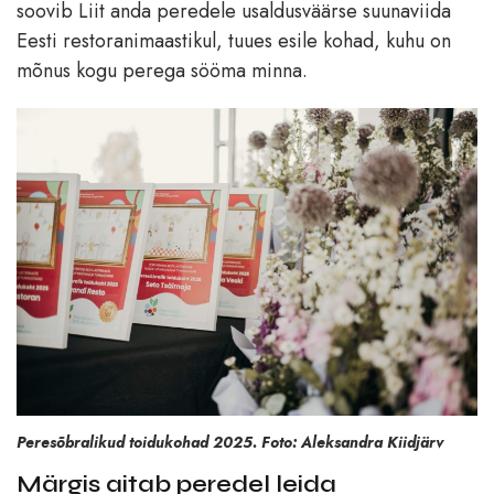
soovib Liit anda peredele usaldusväärse suunaviida
Eesti restoranimaastikul, tuues esile kohad, kuhu on
mõnus kogu perega sööma minna.
Peresõbralikud toidukohad 2025. Foto: Aleksandra Kiidjärv
Märgis aitab peredel leida