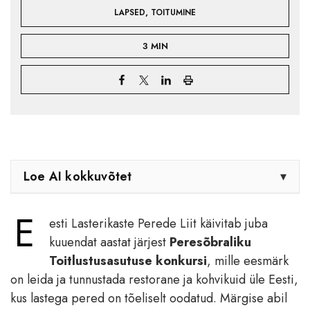
,
LAPSED
TOITUMINE
3 MIN
Loe AI kokkuvõtet
▾
E
esti Lasterikaste Perede Liit käivitab juba
kuuendat aastat järjest
Peresõbraliku
Toitlustusasutuse konkursi
, mille eesmärk
on leida ja tunnustada restorane ja kohvikuid üle Eesti,
kus lastega pered on tõeliselt oodatud. Märgise abil