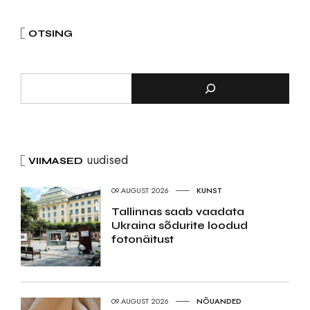
OTSING
uudised
VIIMASED
09.AUGUST 2026
KUNST
Tallinnas saab vaadata
Ukraina sõdurite loodud
fotonäitust
09.AUGUST 2026
NÕUANDED