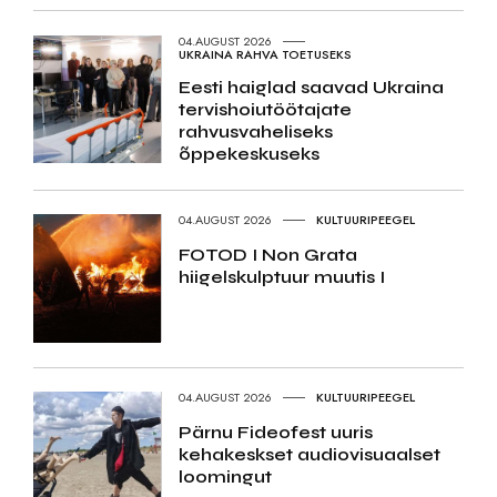
04.AUGUST 2026
UKRAINA RAHVA TOETUSEKS
Eesti haiglad saavad Ukraina
tervishoiutöötajate
rahvusvaheliseks
õppekeskuseks
04.AUGUST 2026
KULTUURIPEEGEL
FOTOD I Non Grata
hiigelskulptuur muutis I
04.AUGUST 2026
KULTUURIPEEGEL
Pärnu Fideofest uuris
kehakeskset audiovisuaalset
loomingut