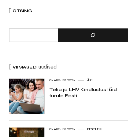
OTSING
uudised
VIIMASED
06.AUGUST 2026
ÄRI
Telia ja LHV Kindlustus tõid
turule Eesti
06.AUGUST 2026
EESTI ELU