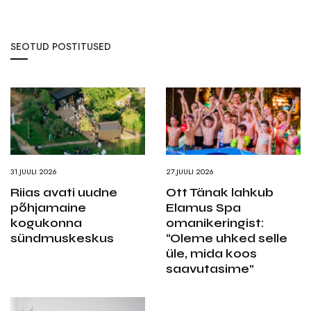
SEOTUD POSTITUSED
31.JUULI 2026
27.JUULI 2026
Riias avati uudne
Ott Tänak lahkub
põhjamaine
Elamus Spa
kogukonna
omanikeringist:
sündmuskeskus
“Oleme uhked selle
üle, mida koos
saavutasime”