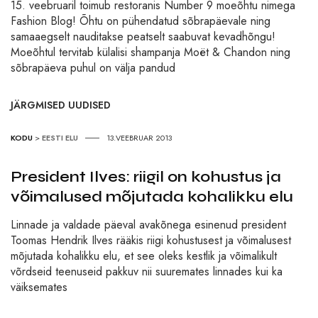
15. veebruaril toimub restoranis Number 9 moeõhtu nimega
Fashion Blog! Õhtu on pühendatud sõbrapäevale ning
samaaegselt nauditakse peatselt saabuvat kevadhõngu!
Moeõhtul tervitab külalisi shampanja Moët & Chandon ning
sõbrapäeva puhul on välja pandud
JÄRGMISED UUDISED
KODU
>
EESTI ELU
13.VEEBRUAR 2013
President Ilves: riigil on kohustus ja
võimalused mõjutada kohalikku elu
Linnade ja valdade päeval avakõnega esinenud president
Toomas Hendrik Ilves rääkis riigi kohustusest ja võimalusest
mõjutada kohalikku elu, et see oleks kestlik ja võimalikult
võrdseid teenuseid pakkuv nii suuremates linnades kui ka
väiksemates