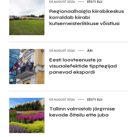
05.AUGUST 2026
EESTI ELU
Regionaalhaigla kiirabikeskus
korraldab kiirabi
kutsemeisterlikkuse võistlusi
05.AUGUST 2026
ÄRI
Eesti loovteenuste ja
visuaalefektide tipptegijad
panevad ekspordi
05.AUGUST 2026
EESTI ELU
Tallinn valmistab järgmise
kevade õiteilu ette juba