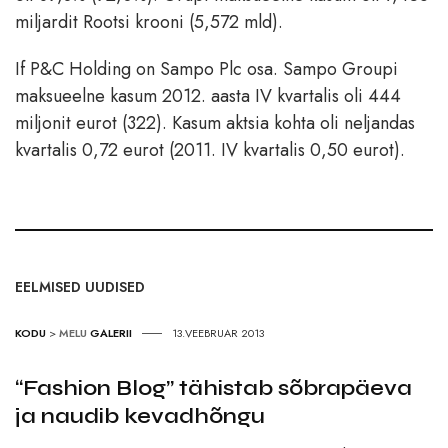
miljardit Rootsi krooni (5,572 mld).
If P&C Holding on Sampo Plc osa. Sampo Groupi
maksueelne kasum 2012. aasta IV kvartalis oli 444
miljonit eurot (322). Kasum aktsia kohta oli neljandas
kvartalis 0,72 eurot (2011. IV kvartalis 0,50 eurot).
EELMISED UUDISED
KODU
>
MELU
GALERII
13.VEEBRUAR 2013
“Fashion Blog” tähistab sõbrapäeva
ja naudib kevadhõngu