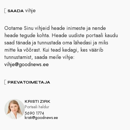
vihje
SAADA
Ootame Sinu vihjeid heade inimeste ja nende
heade tegude kohta. Heade uudiste portaali kaudu
saad tänada ja tunnustada oma lähedasi ja miks
mitte ka võõrast. Kui tead kedagi, kes väärib
tunnustamist, saada meile vihje:
vihje@goodnews.ee
PÄEVATOIMETAJA
KRISTI ZIRK
Portaali haldur
5690 1774
kristi@goodnews.ee