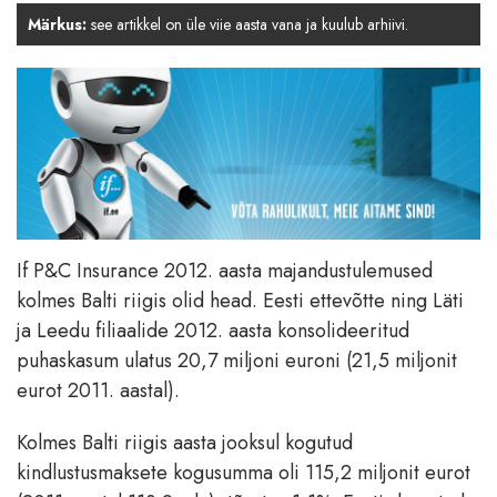
Märkus:
see artikkel on üle viie aasta vana ja kuulub arhiivi.
If P&C Insurance 2012. aasta majandustulemused
kolmes Balti riigis olid head. Eesti ettevõtte ning Läti
ja Leedu filiaalide 2012. aasta konsolideeritud
puhaskasum ulatus 20,7 miljoni euroni (21,5 miljonit
eurot 2011. aastal).
Kolmes Balti riigis aasta jooksul kogutud
kindlustusmaksete kogusumma oli 115,2 miljonit eurot