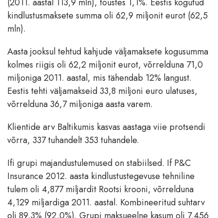
(2011. aastal 113,9 mln), tõustes 1,1%. Eestis kogutud
kindlustusmaksete summa oli 62,9 miljonit eurot (62,5
mln).
Aasta jooksul tehtud kahjude väljamaksete kogusumma
kolmes riigis oli 62,2 miljonit eurot, võrrelduna 71,0
miljoniga 2011. aastal, mis tähendab 12% langust.
Eestis tehti väljamakseid 33,8 miljoni euro ulatuses,
võrrelduna 36,7 miljoniga aasta varem.
Klientide arv Baltikumis kasvas aastaga viie protsendi
võrra, 337 tuhandelt 353 tuhandele.
Ifi grupi majandustulemused on stabiilsed. If P&C
Insurance 2012. aasta kindlustustegevuse tehniline
tulem oli 4,877 miljardit Rootsi krooni, võrrelduna
4,129 miljardiga 2011. aastal. Kombineeritud suhtarv
oli 89,3% (92,0%). Grupi maksueelne kasum oli 7,456