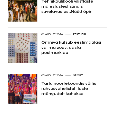
Tehnikaülikooli vilistlaste
mälestustest sündis
suvelavastus „Nüüd õpin
06.AUGUST 2026
EESTI ELU
Omniva kutsub eestimaalasi
valima 2027. aasta
postmarkide
05.AUGUST 2026
SPORT
Tartu noortekoondis võitis
rahvusvahelistelt laste
mängudelt kaheksa