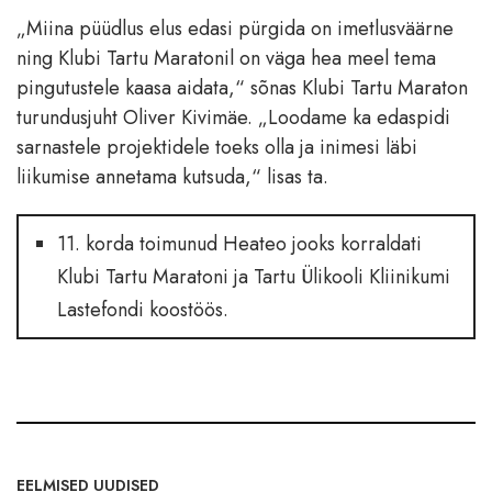
„Miina püüdlus elus edasi pürgida on imetlusväärne
ning Klubi Tartu Maratonil on väga hea meel tema
pingutustele kaasa aidata,“ sõnas Klubi Tartu Maraton
turundusjuht Oliver Kivimäe. „Loodame ka edaspidi
sarnastele projektidele toeks olla ja inimesi läbi
liikumise annetama kutsuda,“ lisas ta.
11. korda toimunud Heateo jooks korraldati
Klubi Tartu Maratoni ja Tartu Ülikooli Kliinikumi
Lastefondi koostöös.
EELMISED UUDISED