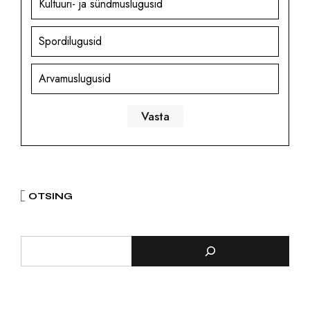
Kultuuri- ja sündmuslugusid
Spordilugusid
Arvamuslugusid
OTSING