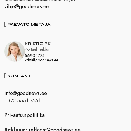
vihje@goodnews.ee
PÄEVATOIMETAJA
KRISTI ZIRK
Portaali haldur
5690 1774
kristi@goodnews.ee
KONTAKT
info@goodnews.ee
+372 5551 7551
Privaatsuspoliitika
Reklaam
:
reklaam@goodnews.ee