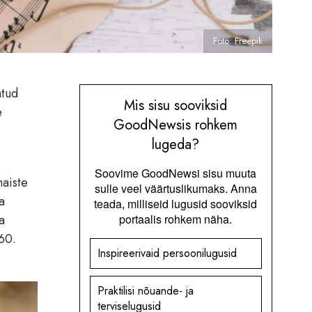
Foto: Freepik
atud
Mis sisu sooviksid
e
GoodNewsis rohkem
lugeda?
Soovime GoodNewsi sisu muuta
maiste
sulle veel väärtuslikumaks. Anna
a
teada, milliseid lugusid sooviksid
a
portaalis rohkem näha.
60.
Inspireerivaid persoonilugusid
Praktilisi nõuande- ja
terviselugusid