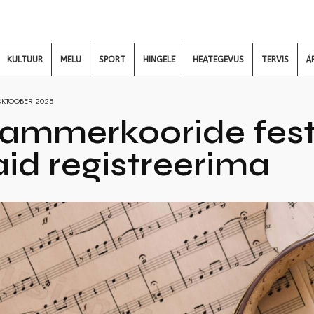
KULTUUR
MELU
SPORT
HINGELE
HEATEGEVUS
TERVIS
Ä
OKTOOBER 2025
kammerkooride fest
aid registreerima