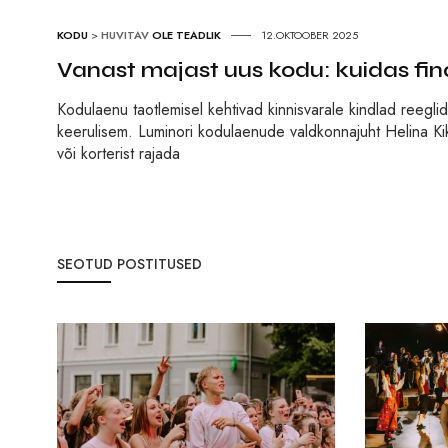
KODU
>
HUVITAV
OLE TEADLIK
12.OKTOOBER 2025
Vanast majast uus kodu: kuidas fin
Kodulaenu taotlemisel kehtivad kinnisvarale kindlad reegli
keerulisem. Luminori kodulaenude valdkonnajuht Helina Kik
või korterist rajada
SEOTUD POSTITUSED