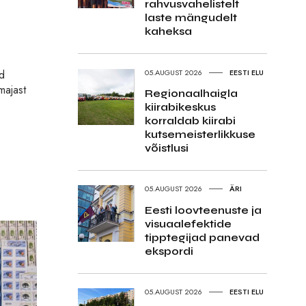
rahvusvahelistelt
laste mängudelt
kaheksa
rd
05.AUGUST 2026
EESTI ELU
majast
Regionaalhaigla
kiirabikeskus
korraldab kiirabi
kutsemeisterlikkuse
võistlusi
05.AUGUST 2026
ÄRI
Eesti loovteenuste ja
visuaalefektide
tipptegijad panevad
ekspordi
05.AUGUST 2026
EESTI ELU