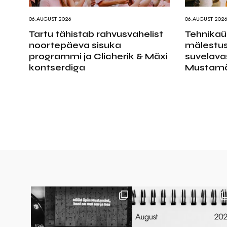
06.AUGUST 2026
06.AUGUST 202
Tartu tähistab rahvusvahelist
Tehnikaüli
noortepäeva sisuka
mälestus
programmi ja Clicherik & Mäxi
suvelava
kontserdiga
Mustamä