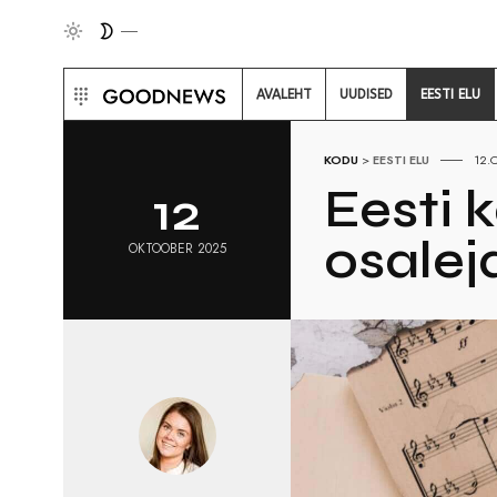
AVALEHT
UUDISED
EESTI ELU
KODU
>
EESTI ELU
12.
Eesti 
12
osalej
OKTOOBER 2025