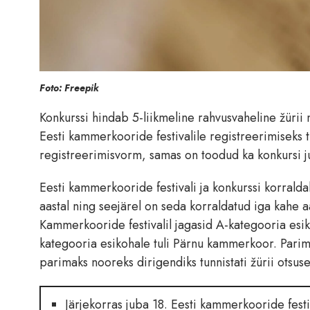
Foto: Freepik
Konkurssi hindab 5-liikmeline rahvusvaheline žüri
Eesti kammerkooride festivalile registreerimiseks 
registreerimisvorm, samas on toodud ka konkursi 
Eesti kammerkooride festivali ja konkurssi korrald
aastal ning seejärel on seda korraldatud iga kahe a
Kammerkooride festivalil jagasid A-kategooria esi
kategooria esikohale tuli Pärnu kammerkoor. Parima
parimaks nooreks dirigendiks tunnistati žürii otsu
Järjekorras juba 18. Eesti kammerkooride festi