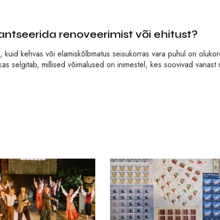
antseerida renoveerimist või ehitust?
d, kuid kehvas või elamiskõlbmatus seisukorras vara puhul on oluko
as selgitab, millised võimalused on inimestel, kes soovivad vanast 