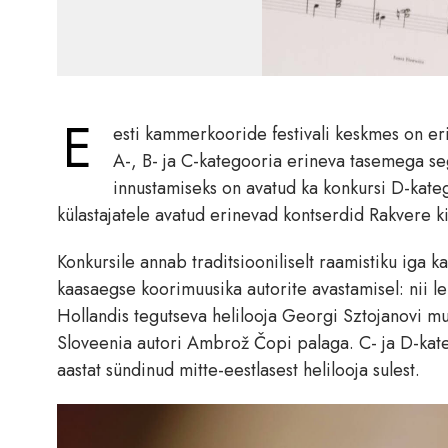
E
esti kammerkooride festivali keskmes on eri
A-, B- ja C-kategooria erineva tasemega s
innustamiseks on avatud ka konkursi D-kategoo
külastajatele avatud erinevad kontserdid Rakvere ki
Konkursile annab traditsiooniliselt raamistiku iga k
kaasaegse koorimuusika autorite avastamisel: nii l
Hollandis tegutseva helilooja Georgi Sztojanovi m
Sloveenia autori Ambrož Čopi palaga. C- ja D-kate
aastat sündinud mitte-eestlasest helilooja sulest.