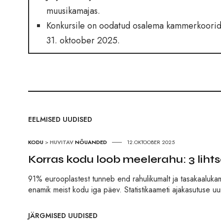
muusikamajas.
Konkursile on oodatud osalema kammerkoorid ü
31. oktoober 2025.
EELMISED UUDISED
KODU
>
HUVITAV
NÕUANDED
12.OKTOOBER 2025
Korras kodu loob meelerahu: 3 lihts
91% eurooplastest tunneb end rahulikumalt ja tasakaalukama
enamik meist kodu iga päev. Statistikaameti ajakasutuse uur
JÄRGMISED UUDISED