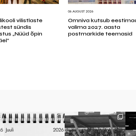
6
06.AUGUST 2026
kooli vilistlaste
Omniva kutsub eestimaa
test sündis
valima 2027. aasta
stus „Nüüd õpin
postmarkide teemasid
el”