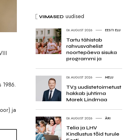
uudised
VIIMASED
06.AUGUST 2026
EESTI ELU
Tartu tähistab
rahvusvahelist
III
noortepäeva sisuka
programmi ja
06.AUGUST 2026
MELU
s 1986.
TV3 uudistetoimetust
hakkab juhtima
Marek Lindmaa
oor) ja
06.AUGUST 2026
ÄRI
Telia ja LHV
Kindlustus tõid turule