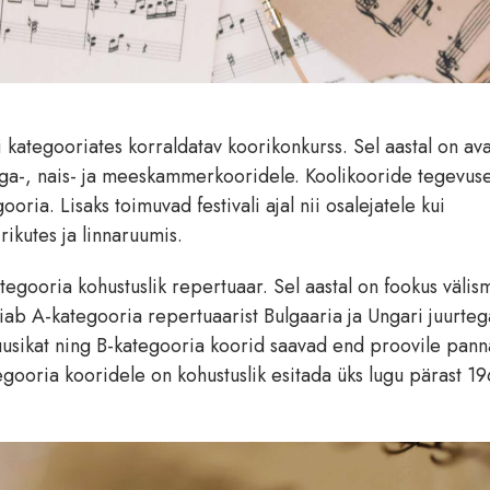
 kategooriates korraldatav koorikonkurss. Sel aastal on av
ega-, nais- ja meeskammerkooridele. Koolikooride tegevus
ria. Lisaks toimuvad festivali ajal nii osalejatele kui
rikutes ja linnaruumis.
ategooria kohustuslik repertuaar. Sel aastal on fookus välis
eiab A-kategooria repertuaarist Bulgaaria ja Ungari juurteg
uusikat ning B-kategooria koorid saavad end proovile pann
gooria kooridele on kohustuslik esitada üks lugu pärast 19