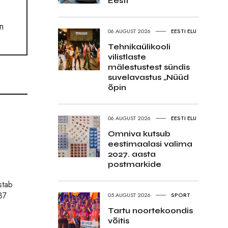
Eesti
n
06.AUGUST 2026
EESTI ELU
Tehnikaülikooli
vilistlaste
mälestustest sündis
suvelavastus „Nüüd
õpin
06.AUGUST 2026
EESTI ELU
Omniva kutsub
eestimaalasi valima
2027. aasta
postmarkide
stab
37
05.AUGUST 2026
SPORT
Tartu noortekoondis
võitis