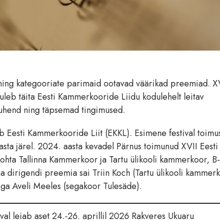
i ning kategooriate parimaid ootavad väärikad preemiad. XV
tuleb täita Eesti Kammerkooride Liidu kodulehelt leitav
juhend ning täpsemad tingimused.
ab Eesti Kammerkooride Liit (EKKL). Esimene festival toimu
asta järel. 2024. aasta kevadel Pärnus toimunud XVII Eesti
kohta Tallinna Kammerkoor ja Tartu ülikooli kammerkoor, B-
 dirigendi preemia sai Triin Koch (Tartu ülikooli kammerk
sega Aveli Meeles (segakoor Tulesäde).
val leiab aset 24.-26. aprillil 2026 Rakveres Ukuaru