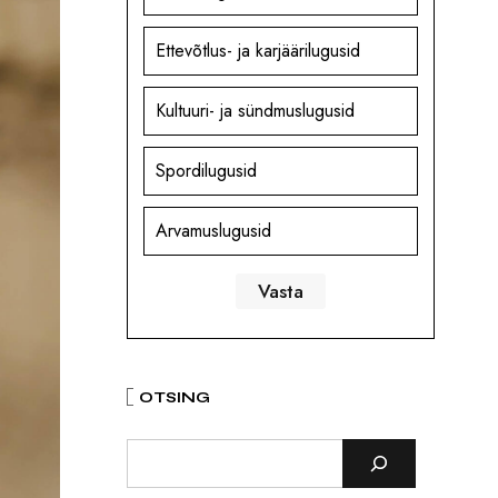
Ettevõtlus- ja karjäärilugusid
Kultuuri- ja sündmuslugusid
Spordilugusid
Arvamuslugusid
OTSING