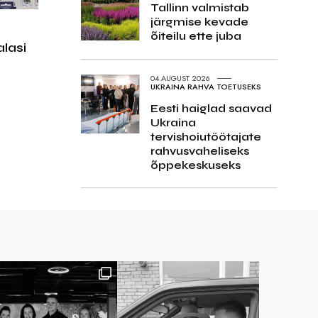
Tallinn valmistab
järgmise kevade
õiteilu ette juba
lasi
04.AUGUST 2026
UKRAINA RAHVA TOETUSEKS
Eesti haiglad saavad
Ukraina
tervishoiutöötajate
rahvusvaheliseks
õppekeskuseks