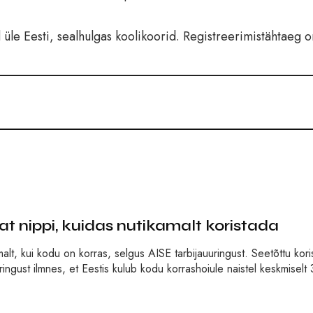
le Eesti, sealhulgas koolikoorid. Registreerimistähtaeg o
at nippi, kuidas nutikamalt koristada
lt, kui kodu on korras, selgus AISE tarbijauuringust. Seetõttu kori
ingust ilmnes, et Eestis kulub kodu korrashoiule naistel keskmiselt 