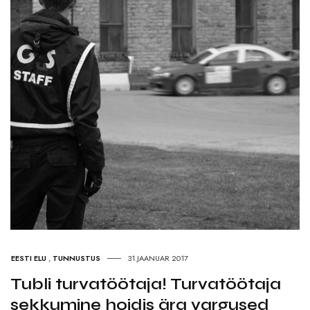
EESTI ELU
,
TUNNUSTUS
31.JAANUAR 2017
Tubli turvatöötaja! Turvatöötaja
sekkumine hoidis ära vargused