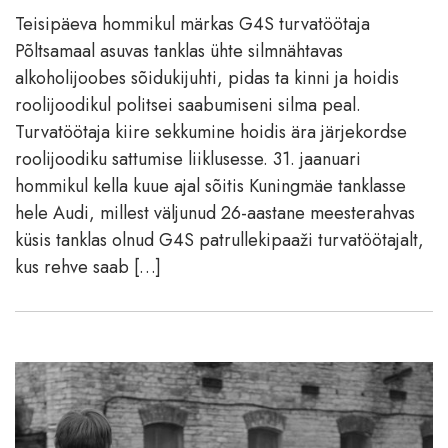
Teisipäeva hommikul märkas G4S turvatöötaja
Põltsamaal asuvas tanklas ühte silmnähtavas
alkoholijoobes sõidukijuhti, pidas ta kinni ja hoidis
roolijoodikul politsei saabumiseni silma peal.
Turvatöötaja kiire sekkumine hoidis ära järjekordse
roolijoodiku sattumise liiklusesse. 31. jaanuari
hommikul kella kuue ajal sõitis Kuningmäe tanklasse
hele Audi, millest väljunud 26-aastane meesterahvas
küsis tanklas olnud G4S patrullekipaaži turvatöötajalt,
kus rehve saab […]