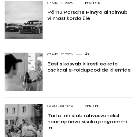
07.AUGUST 2026
EESTI ELU
Pärnu Porsche Ringrajal toimub
viimast korda üle
07.AUGUST 2026
ÄRI
Eestis kasvab kiiresti eakate
osakaal e-toidupoodide klientide
06.AUGUST 2026
EESTI ELU
Tartu tähistab rahvusvahelist
noortepäeva sisuka programmi
ja