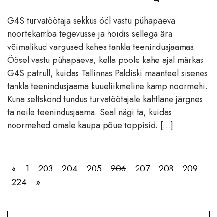
G4S turvatöötaja sekkus ööl vastu pühapäeva
noortekamba tegevusse ja hoidis sellega ära
võimalikud vargused kahes tankla teenindusjaamas.
Öösel vastu pühapäeva, kella poole kahe ajal märkas
G4S patrull, kuidas Tallinnas Paldiski maanteel sisenes
tankla teenindusjaama kuueliikmeline kamp noormehi.
Kuna seltskond tundus turvatöötajale kahtlane järgnes
ta neile teenindusjaama. Seal nägi ta, kuidas
noormehed omale kaupa põue toppisid. […]
«
1
203
204
205
206
207
208
209
224
»