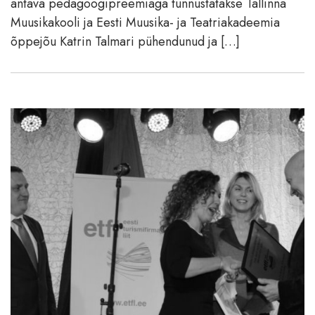
antava pedagoogipreemiaga tunnustatakse Tallinna
Muusikakooli ja Eesti Muusika- ja Teatriakadeemia
õppejõu Katrin Talmari pühendunud ja […]