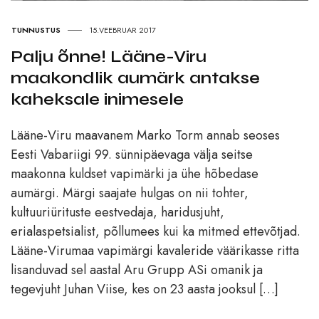
TUNNUSTUS
15.VEEBRUAR 2017
Palju õnne! Lääne-Viru
maakondlik aumärk antakse
kaheksale inimesele
Lääne-Viru maavanem Marko Torm annab seoses
Eesti Vabariigi 99. sünnipäevaga välja seitse
maakonna kuldset vapimärki ja ühe hõbedase
aumärgi. Märgi saajate hulgas on nii tohter,
kultuuriürituste eestvedaja, haridusjuht,
erialaspetsialist, põllumees kui ka mitmed ettevõtjad.
Lääne-Virumaa vapimärgi kavaleride väärikasse ritta
lisanduvad sel aastal Aru Grupp ASi omanik ja
tegevjuht Juhan Viise, kes on 23 aasta jooksul […]