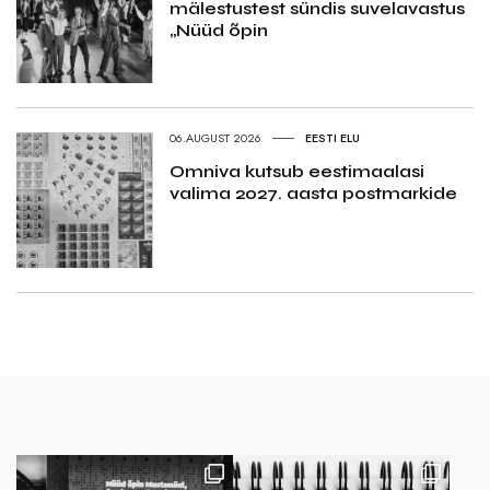
mälestustest sündis suvelavastus
„Nüüd õpin
06.AUGUST 2026
EESTI ELU
Omniva kutsub eestimaalasi
valima 2027. aasta postmarkide