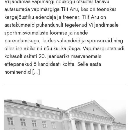
Viljandimaa vapimärgi nõukogu otsustas tänavu
autasustada vapimärgiga Tiit Aru, kes on teenekas
kergejõustiku edendaja ja treener. Tiit Aru on
aastakümneid pühendunult tegelenud Viljandimaale
sportimisvõimaluste loomise ja nende
parendamisega, leides vahendeid ja sponsoreid ning
olles ise abiks nii nõu kui ka jõuga. Vapimärgi statuudi
kohaselt esitati 20. jaanuariks maavanemale
ettepanekud 5 kandidaati kohta. Selle aasta
nominendid […]