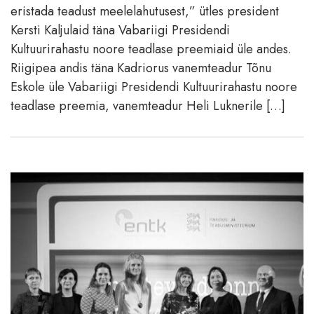
eristada teadust meelelahutusest,” ütles president
Kersti Kaljulaid täna Vabariigi Presidendi
Kultuurirahastu noore teadlase preemiaid üle andes.
Riigipea andis täna Kadriorus vanemteadur Tõnu
Eskole üle Vabariigi Presidendi Kultuurirahastu noore
teadlase preemia, vanemteadur Heli Luknerile […]