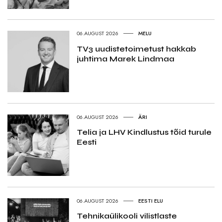
06.AUGUST 2026
MELU
TV3 uudistetoimetust hakkab
juhtima Marek Lindmaa
06.AUGUST 2026
ÄRI
Telia ja LHV Kindlustus tõid turule
Eesti
06.AUGUST 2026
EESTI ELU
Tehnikaülikooli vilistlaste