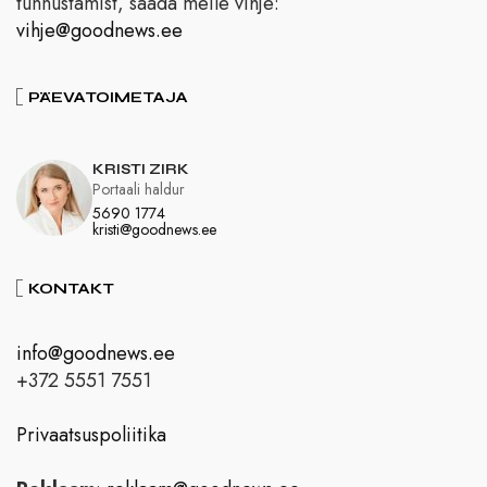
tunnustamist, saada meile vihje:
vihje@goodnews.ee
PÄEVATOIMETAJA
KRISTI ZIRK
Portaali haldur
5690 1774
kristi@goodnews.ee
KONTAKT
info@goodnews.ee
+372 5551 7551
Privaatsuspoliitika