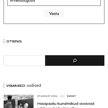
Arvamuslugusid
OTSING
uudised
VIIMASED
07.AUGUST 2026
KUNST
Haapsalu kunstnikud avavad