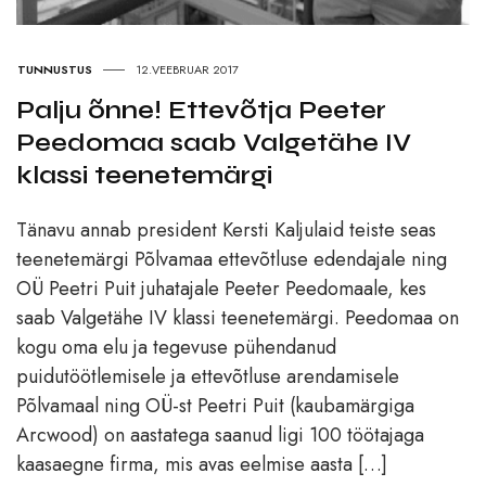
TUNNUSTUS
12.VEEBRUAR 2017
Palju õnne! Ettevõtja Peeter
Peedomaa saab Valgetähe IV
klassi teenetemärgi
Tänavu annab president Kersti Kaljulaid teiste seas
teenetemärgi Põlvamaa ettevõtluse edendajale ning
OÜ Peetri Puit juhatajale Peeter Peedomaale, kes
saab Valgetähe IV klassi teenetemärgi. Peedomaa on
kogu oma elu ja tegevuse pühendanud
puidutöötlemisele ja ettevõtluse arendamisele
Põlvamaal ning OÜ-st Peetri Puit (kaubamärgiga
Arcwood) on aastatega saanud ligi 100 töötajaga
kaasaegne firma, mis avas eelmise aasta […]