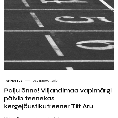
TUNNUSTUS
03.VEEBRUAR 2017
Palju õnne! Viljandimaa vapimärgi
pälvib teenekas
kergejõustikutreener Tiit Aru