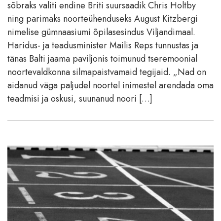
sõbraks valiti endine Briti suursaadik Chris Holtby
ning parimaks noorteühenduseks August Kitzbergi
nimelise gümnaasiumi õpilasesindus Viljandimaal.
Haridus- ja teadusminister Mailis Reps tunnustas ja
tänas Balti jaama paviljonis toimunud tseremoonial
noortevaldkonna silmapaistvamaid tegijaid. „Nad on
aidanud väga paljudel noortel inimestel arendada oma
teadmisi ja oskusi, suunanud noori […]