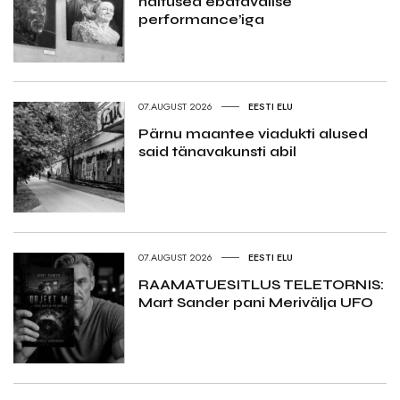
näitused ebatavalise
performance’iga
07.AUGUST 2026
EESTI ELU
Pärnu maantee viadukti alused
said tänavakunsti abil
07.AUGUST 2026
EESTI ELU
RAAMATUESITLUS TELETORNIS:
Mart Sander pani Merivälja UFO