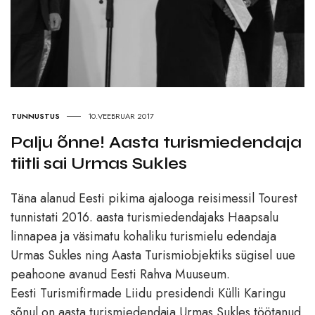
TUNNUSTUS
10.VEEBRUAR 2017
Palju õnne! Aasta turismiedendaja
tiitli sai Urmas Sukles
Täna alanud Eesti pikima ajalooga reisimessil Tourest
tunnistati 2016. aasta turismiedendajaks Haapsalu
linnapea ja väsimatu kohaliku turismielu edendaja
Urmas Sukles ning Aasta Turismiobjektiks sügisel uue
peahoone avanud Eesti Rahva Muuseum.
Eesti Turismifirmade Liidu presidendi Külli Karingu
sõnul on aasta turismiedendaja Urmas Sukles töötanud