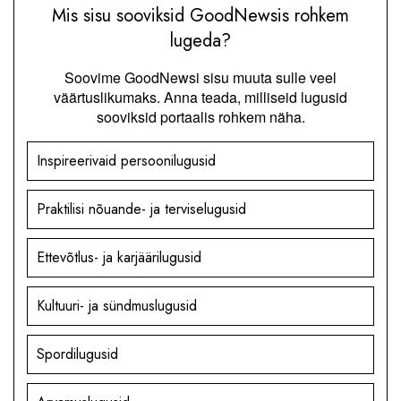
Mis sisu sooviksid GoodNewsis rohkem
lugeda?
Soovime GoodNewsi sisu muuta sulle veel
väärtuslikumaks. Anna teada, milliseid lugusid
sooviksid portaalis rohkem näha.
Inspireerivaid persoonilugusid
Praktilisi nõuande- ja terviselugusid
Ettevõtlus- ja karjäärilugusid
Kultuuri- ja sündmuslugusid
Spordilugusid