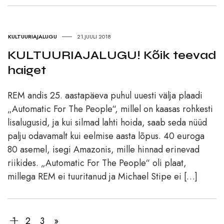
KULTUURIAJALUGU
21.JUULI 2018
KULTUURIAJALUGU! Kõik teevad
haiget
REM andis 25. aastapäeva puhul uuesti välja plaadi
„Automatic For The People“, millel on kaasas rohkesti
lisalugusid, ja kui silmad lahti hoida, saab seda nüüd
palju odavamalt kui eelmise aasta lõpus. 40 euroga
80 asemel, isegi Amazonis, mille hinnad erinevad
riikides. „Automatic For The People“ oli plaat,
millega REM ei tuuritanud ja Michael Stipe ei […]
1
2
3
»