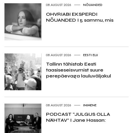
08.AUGUST 2026
NÕUANDED
OHVRIABI EKSPERDI
NÕUANDED I 5 sammu, mis
08.AUGUST 2026
EESTI ELU
Tallinn tähistab Eesti
taasiseseisvumist suure
perepäevaga lauluväljakul
08.AUGUST 2026
INIMENE
PODCAST “JULGUS OLLA
NÄHTAV” I Jane Hassan: