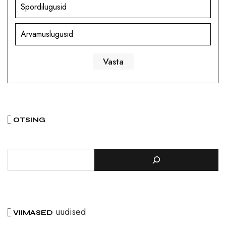
Spordilugusid
Arvamuslugusid
OTSING
uudised
VIIMASED