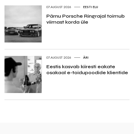
07.AUGUST 2026
EESTI ELU
Pärnu Porsche Ringrajal toimub
viimast korda üle
07.AUGUST 2026
ÄRI
Eestis kasvab kiiresti eakate
osakaal e-toidupoodide klientide