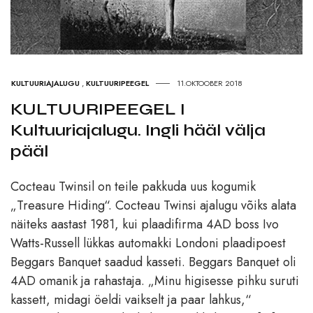
KULTUURIAJALUGU
,
KULTUURIPEEGEL
11.OKTOOBER 2018
KULTUURIPEEGEL I
Kultuuriajalugu. Ingli hääl välja
pääl
Cocteau Twinsil on teile pakkuda uus kogumik
„Treasure Hiding“. Cocteau Twinsi ajalugu võiks alata
näiteks aastast 1981, kui plaadifirma 4AD boss Ivo
Watts-Russell lükkas automakki Londoni plaadipoest
Beggars Banquet saadud kasseti. Beggars Banquet oli
4AD omanik ja rahastaja. „Minu higisesse pihku suruti
kassett, midagi öeldi vaikselt ja paar lahkus,“