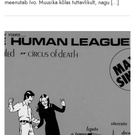
meenutab Ivo. Muusika kõlas tuttavlikult, nagu […]