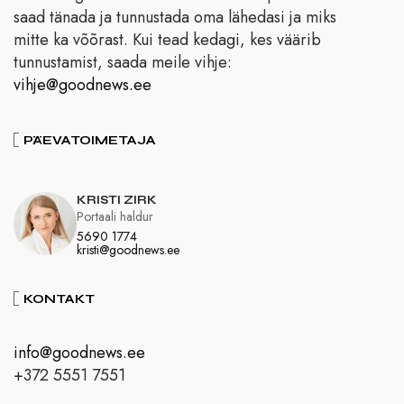
saad tänada ja tunnustada oma lähedasi ja miks
mitte ka võõrast. Kui tead kedagi, kes väärib
tunnustamist, saada meile vihje:
vihje@goodnews.ee
PÄEVATOIMETAJA
KRISTI ZIRK
Portaali haldur
5690 1774
kristi@goodnews.ee
KONTAKT
info@goodnews.ee
+372 5551 7551