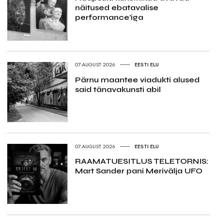
näitused ebatavalise
performance’iga
07.AUGUST 2026
EESTI ELU
Pärnu maantee viadukti alused
said tänavakunsti abil
07.AUGUST 2026
EESTI ELU
RAAMATUESITLUS TELETORNIS:
Mart Sander pani Merivälja UFO