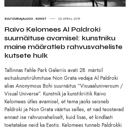
KULTUURIAJALUGU
,
KUNST
02.APRILL 2019
Raivo Kelomees Al Paldroki
suurnäituse avamisel: kunstniku
maine määratleb rahvusvaheliste
kutsete hulk
Tallinnas Fahle Park Galeriis avati 28. märtsil
esituskunstirühmituse Non Grata vedaja Al Paldroki
alias Anonymous Bohi suurnäitus “Visuaaluniversum /
Visual Universe”. Kunstnik ja kunstikriitik Raivo
Kelomees ütles avamisel, et tema jaoks seisneb
Paldroki ja Non Grata väärtus selles, et nad teostavad
ennast ise rahvusvaheliselt, kuid lisas, et kindlasti
toetatakse neid ka Eestis. Kelomees tunneb Paldrokki