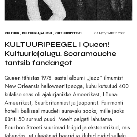
KULTUUR
,
KULTUURIAJALUGU
,
KULTUURIPEEGEL
04.NOVEMBER 2018
KULTUURIPEEGEL I Queen!
Kultuuriajalugu. Scaramouche
tantsib fandangot
Queen tähistas 1978. aastal albumi „Jazz“ ilmumist
New Orleansis halloween’ipeoga, kuhu kutsutud 400
külalise seas oli ajakirjanikke Ameerikast, Lõuna-
Ameerikast, Suurbritanniast ja Jaapanist. Fairmonti
hotelli ballisaal muudeti auravaks sooks, mille jaoks
üüriti 50 surnud puud. Meelt palgati lahutama
Bourbon Streeti suurimad friigid ja ekstsentrikud, mis
tähendas, et ülejäänud baarid ja klubid pidid selleks