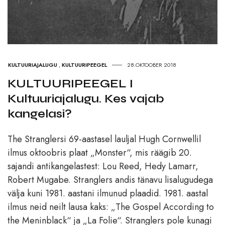
KULTUURIAJALUGU
,
KULTUURIPEEGEL
28.OKTOOBER 2018
KULTUURIPEEGEL I
Kultuuriajalugu. Kes vajab
kangelasi?
The Stranglersi 69-aastasel lauljal Hugh Cornwellil
ilmus oktoobris plaat „Monster“, mis räägib 20.
sajandi antikangelastest: Lou Reed, Hedy Lamarr,
Robert Mugabe. Stranglers andis tänavu lisalugudega
välja kuni 1981. aastani ilmunud plaadid. 1981. aastal
ilmus neid neilt lausa kaks: „The Gospel According to
the Meninblack“ ja „La Folie“. Stranglers pole kunagi