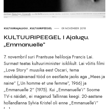
KULTUURIAJALUGU
,
KULTUURIPEEGEL
09.NOVEMBER 2018
KULTUURIPEEGEL I Ajalugu.
„Emmanuelle“
7. novembril suri Prantsuse helilooja Francis Lai.
Surmast teatas kultuuriminister isiklikult. Lai võitis filmi
„Love Story“ muusika eest Oscari, tema
meeldejäävamad tööd on eestlaste jaoks aga „Mees ja
naine“ („Un homme et une femme“, 1966) ja
„Emmanuelle 2“ (1975). Kui „Emmanuelle’i“ Soome
TV-s näidati, ei maganud Tallinnas keegi. 20-aastane
hollandlanna Sylvia Kristel oli enne „Emmanuelle’i“