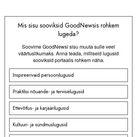
Mis sisu sooviksid GoodNewsis rohkem
lugeda?
Soovime GoodNewsi sisu muuta sulle veel
väärtuslikumaks. Anna teada, milliseid lugusid
sooviksid portaalis rohkem näha.
Inspireerivaid persoonilugusid
Praktilisi nõuande- ja terviselugusid
Ettevõtlus- ja karjäärilugusid
Kultuuri- ja sündmuslugusid