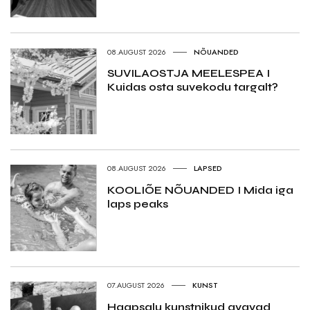
08.AUGUST 2026
NÕUANDED
SUVILAOSTJA MEELESPEA I
Kuidas osta suvekodu targalt?
08.AUGUST 2026
LAPSED
KOOLIÕE NÕUANDED I Mida iga
laps peaks
07.AUGUST 2026
KUNST
Haapsalu kunstnikud avavad