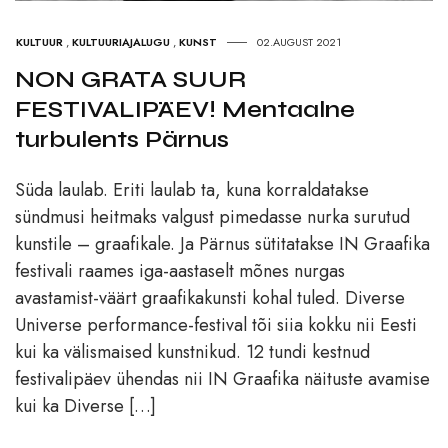
KULTUUR
,
KULTUURIAJALUGU
,
KUNST
02.AUGUST 2021
NON GRATA SUUR
FESTIVALIPÄEV! Mentaalne
turbulents Pärnus
Süda laulab. Eriti laulab ta, kuna korraldatakse
sündmusi heitmaks valgust pimedasse nurka surutud
kunstile – graafikale. Ja Pärnus sütitatakse IN Graafika
festivali raames iga-aastaselt mõnes nurgas
avastamist-väärt graafikakunsti kohal tuled. Diverse
Universe performance-festival tõi siia kokku nii Eesti
kui ka välismaised kunstnikud. 12 tundi kestnud
festivalipäev ühendas nii IN Graafika näituste avamise
kui ka Diverse […]