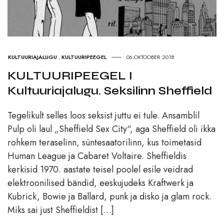
KULTUURIAJALUGU
,
KULTUURIPEEGEL
06.OKTOOBER 2018
KULTUURIPEEGEL I
Kultuuriajalugu. Seksilinn Sheffield
Tegelikult selles loos seksist juttu ei tule. Ansamblil
Pulp oli laul „Sheffield Sex City“, aga Sheffield oli ikka
rohkem teraselinn, süntesaatorilinn, kus toimetasid
Human League ja Cabaret Voltaire. Sheffieldis
kerkisid 1970. aastate teisel poolel esile veidrad
elektroonilised bändid, eeskujudeks Kraftwerk ja
Kubrick, Bowie ja Ballard, punk ja disko ja glam rock.
Miks sai just Sheffieldist […]