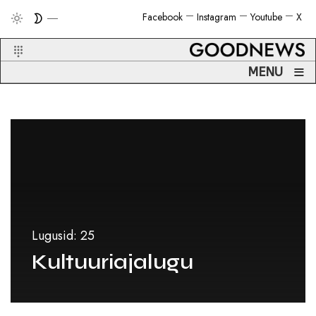
Facebook
Instagram
Youtube
X
≡
MENU
Lugusid: 25
Kultuuriajalugu