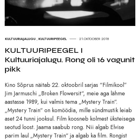
KULTUURIAJALUGU
,
KULTUURIPEEGEL
21.OKTOOBER 2018
KULTUURIPEEGEL I
Kultuuriajalugu. Rong oli 16 vagunit
pikk
Kino Sõprus näitab 22. oktoobril sarjas “Filmikool”
Jim Jarmuschi „Broken Flowersit“, meie aga lähme
aastasse 1989, kui valmis tema „Mystery Train“.
„Mystery Train“ on komöödia, mille sündmustik leiab
aset 24 tunni jooksul. Film koosneb kolmest üksteisega
seotud loost. Jaama saabub rong. Nii algab Elvise
parim laul „Mystery Train“ ja algab ka film. Rongist