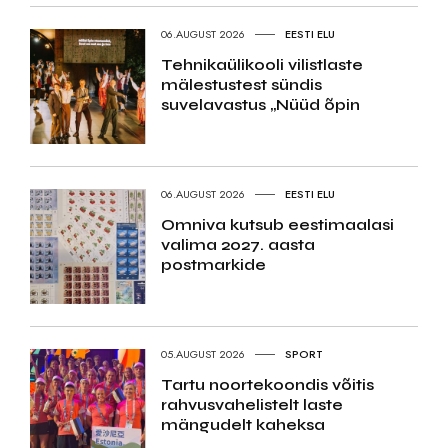
06.AUGUST 2026
EESTI ELU
Tehnikaülikooli vilistlaste
mälestustest sündis
suvelavastus „Nüüd õpin
06.AUGUST 2026
EESTI ELU
Omniva kutsub eestimaalasi
valima 2027. aasta
postmarkide
05.AUGUST 2026
SPORT
Tartu noortekoondis võitis
rahvusvahelistelt laste
mängudelt kaheksa