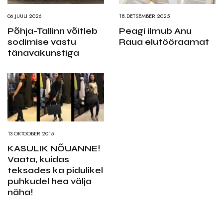
06.JUULI 2026
18.DETSEMBER 2025
Põhja-Tallinn võitleb
Peagi ilmub Anu
sodimise vastu
Raua elutööraamat
tänavakunstiga
13.OKTOOBER 2015
KASULIK NÕUANNE!
Vaata, kuidas
teksades ka pidulikel
puhkudel hea välja
näha!