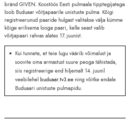
bränd GIVEN. Koostöös Eesti pulmaala tipptegijatega
loob Buduaar võitjapaarile unistuste pulma. Kõigi
registreerunud paaride hulgast valitakse välja kümme
kõige erilisema looga paari, kelle seast valib
võitjapaari rahvas alates 17. juunist.
Kui tunnete, et teie lugu väärib võimalust ja
soovite oma armastust suure peoga tähistada,
siis registreerige end hiljemalt 14. juunil
veebilehel
buduaar.tv3.ee
ning võitke endale
Buduaari unistuste pulmapidu.