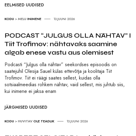
EELMISED UUDISED
KODU
>
MELU
INIMENE
13.JUUNI 2026
PODCAST “JULGUS OLLA NÄHTAV” I
Tiit Trofimov: nähtavaks saamine
algab enese vastu aus olemisest
Podcasti “Julgus olla nähtav” seekordses episoodis on
saatejuhil Olesija Sauel külas ettevõtja ja koolitaja Tiit
Trofimov. Tiit ei räägi saates sellest, kuidas olla
sotsiaalmeedias rohkem nähtav, vaid sellest, mis juhtub siis,
kui inimene ei jaksa enam
JÄRGMISED UUDISED
KODU
>
HUVITAV
OLE TEADLIK
13.JUUNI 2026