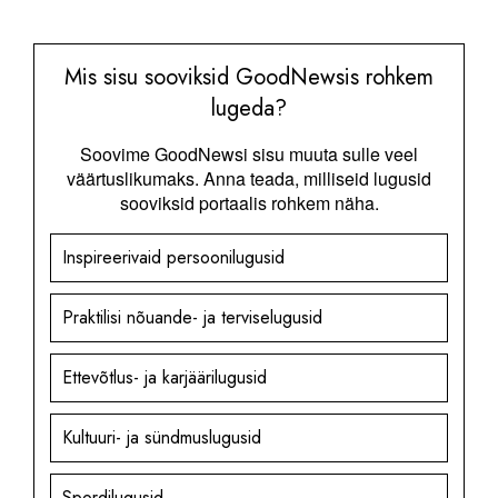
Mis sisu sooviksid GoodNewsis rohkem
lugeda?
Soovime GoodNewsi sisu muuta sulle veel
väärtuslikumaks. Anna teada, milliseid lugusid
sooviksid portaalis rohkem näha.
Inspireerivaid persoonilugusid
Praktilisi nõuande- ja terviselugusid
Ettevõtlus- ja karjäärilugusid
Kultuuri- ja sündmuslugusid
Spordilugusid