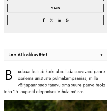
2 MIN
Loe AI kokkuvõtet
▾
B
uduaar kutsub kõiki abielluda soovivaid paare
osalema unistuste pulmakampaanias, mille
võitjapaar saab tänavu oma suure päeva teoks
teha 26. augustil elegantses Vihula mõisas.