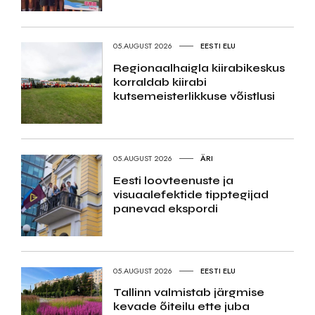
05.AUGUST 2026
EESTI ELU
Regionaalhaigla kiirabikeskus
korraldab kiirabi
kutsemeisterlikkuse võistlusi
05.AUGUST 2026
ÄRI
Eesti loovteenuste ja
visuaalefektide tipptegijad
panevad ekspordi
05.AUGUST 2026
EESTI ELU
Tallinn valmistab järgmise
kevade õiteilu ette juba