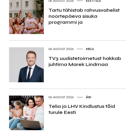
06.AUGUST 2026
EESTI ELU
Tartu tähistab rahvusvahelist
noortepäeva sisuka
programmi ja
06.AUGUST 2026
MELU
TV3 uudistetoimetust hakkab
juhtima Marek Lindmaa
06.AUGUST 2026
ÄRI
Telia ja LHV Kindlustus tõid
turule Eesti