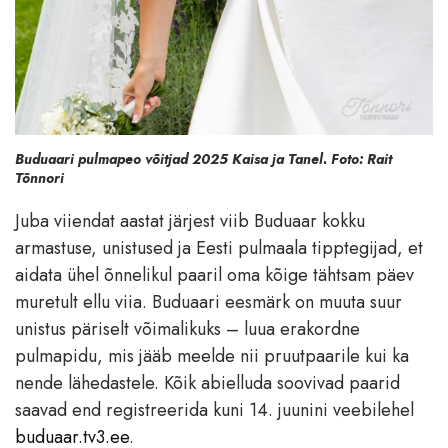
Buduaari pulmapeo võitjad 2025 Kaisa ja Tanel. Foto: Rait
Tõnnori
Juba viiendat aastat järjest viib Buduaar kokku
armastuse, unistused ja Eesti pulmaala tipptegijad, et
aidata ühel õnnelikul paaril oma kõige tähtsam päev
muretult ellu viia. Buduaari eesmärk on muuta suur
unistus päriselt võimalikuks – luua erakordne
pulmapidu, mis jääb meelde nii pruutpaarile kui ka
nende lähedastele. Kõik abielluda soovivad paarid
saavad end registreerida kuni 14. juunini veebilehel
buduaar.tv3.ee
.