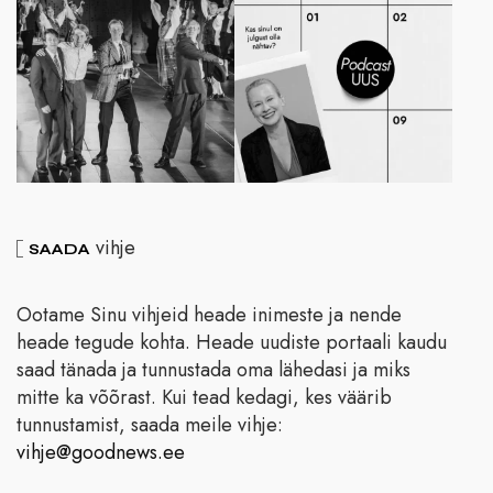
vihje
SAADA
Ootame Sinu vihjeid heade inimeste ja nende
heade tegude kohta. Heade uudiste portaali kaudu
saad tänada ja tunnustada oma lähedasi ja miks
mitte ka võõrast. Kui tead kedagi, kes väärib
tunnustamist, saada meile vihje:
vihje@goodnews.ee