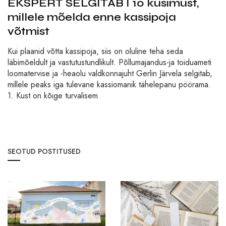
EKSPERT SELGITAB I 10 küsimust,
millele mõelda enne kassipoja
võtmist
Kui plaanid võtta kassipoja, siis on oluline teha seda
läbimõeldult ja vastutustundlikult. Põllumajandus-ja toiduameti
loomatervise ja -heaolu valdkonnajuht Gerlin Järvela selgitab,
millele peaks iga tulevane kassiomanik tähelepanu pöörama.
1. Kust on kõige turvalisem
SEOTUD POSTITUSED