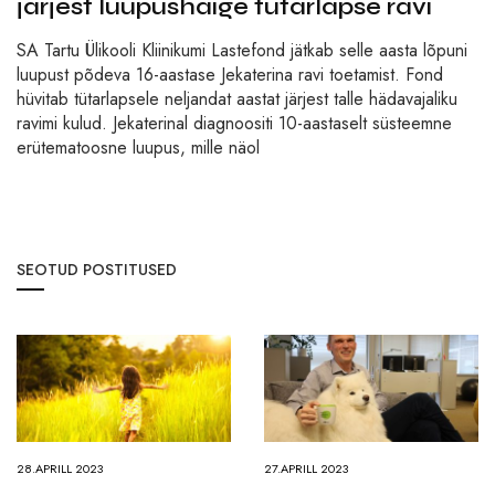
järjest luupushaige tütarlapse ravi
SA Tartu Ülikooli Kliinikumi Lastefond jätkab selle aasta lõpuni
luupust põdeva 16-aastase Jekaterina ravi toetamist. Fond
hüvitab tütarlapsele neljandat aastat järjest talle hädavajaliku
ravimi kulud. Jekaterinal diagnoositi 10-aastaselt süsteemne
erütematoosne luupus, mille näol
SEOTUD POSTITUSED
28.APRILL 2023
27.APRILL 2023