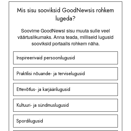
Mis sisu sooviksid GoodNewsis rohkem
lugeda?
Soovime GoodNewsi sisu muuta sulle veel
väärtuslikumaks. Anna teada, milliseid lugusid
sooviksid portaalis rohkem näha.
Inspireerivaid persoonilugusid
Praktilisi nõuande- ja terviselugusid
Ettevõtlus- ja karjäärilugusid
Kultuuri- ja sündmuslugusid
Spordilugusid