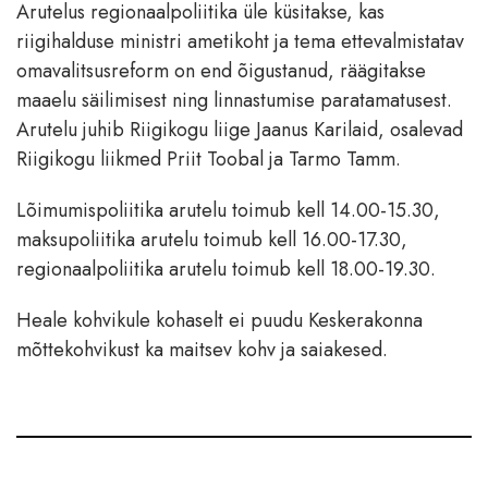
Arutelus regionaalpoliitika üle küsitakse, kas
riigihalduse ministri ametikoht ja tema ettevalmistatav
omavalitsusreform on end õigustanud, räägitakse
maaelu säilimisest ning linnastumise paratamatusest.
Arutelu juhib Riigikogu liige Jaanus Karilaid, osalevad
Riigikogu liikmed Priit Toobal ja Tarmo Tamm.
Lõimumispoliitika arutelu toimub kell 14.00-15.30,
maksupoliitika arutelu toimub kell 16.00-17.30,
regionaalpoliitika arutelu toimub kell 18.00-19.30.
Heale kohvikule kohaselt ei puudu Keskerakonna
mõttekohvikust ka maitsev kohv ja saiakesed.