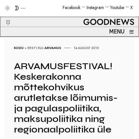
Facebook
Instagram
Youtube
X
≡
MENU
KODU
>
EESTI ELU
ARVAMUS
14.AUGUST 2015
ARVAMUSFESTIVAL!
Keskerakonna
mõttekohvikus
arutletakse lõimumis-
ja pagulaspoliitika,
maksupoliitika ning
regionaalpoliitika üle