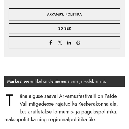
,
ARVAMUS
POLIITIKA
30 SEK
Märkus:
see artikkel on üle viie aasta vana ja kuulub arhiivi.
T
äna alguse saaval Arvamusfestivalil on Paide
Vallimägedesse rajatud ka Keskerakonna ala,
kus arutletakse lõimumis- ja pagulaspoliitika,
maksupoliitika ning regionaalpoliitika üle.