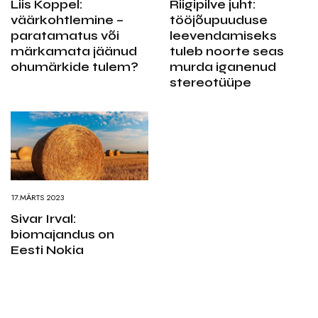
Liis Koppel:
Riigipilve juht:
väärkohtlemine –
tööjõupuuduse
paratamatus või
leevendamiseks
märkamata jäänud
tuleb noorte seas
ohumärkide tulem?
murda iganenud
stereotüüpe
17.MÄRTS 2023
Sivar Irval:
biomajandus on
Eesti Nokia