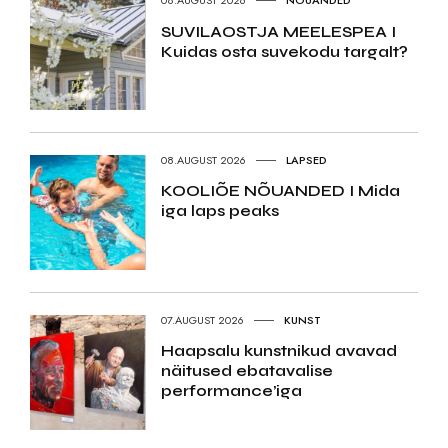
08.AUGUST 2026
NÕUANDED
SUVILAOSTJA MEELESPEA I
Kuidas osta suvekodu targalt?
08.AUGUST 2026
LAPSED
KOOLIÕE NÕUANDED I Mida
iga laps peaks
07.AUGUST 2026
KUNST
Haapsalu kunstnikud avavad
näitused ebatavalise
performance’iga