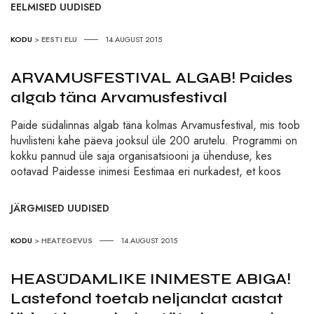
EELMISED UUDISED
KODU
>
EESTI ELU
14.AUGUST 2015
ARVAMUSFESTIVAL ALGAB! Paides
algab täna Arvamusfestival
Paide südalinnas algab täna kolmas Arvamusfestival, mis toob
huvilisteni kahe päeva jooksul üle 200 arutelu. Programmi on
kokku pannud üle saja organisatsiooni ja ühenduse, kes
ootavad Paidesse inimesi Eestimaa eri nurkadest, et koos
JÄRGMISED UUDISED
KODU
>
HEATEGEVUS
14.AUGUST 2015
HEASÜDAMLIKE INIMESTE ABIGA!
Lastefond toetab neljandat aastat