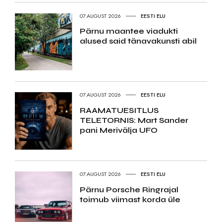
07.AUGUST 2026
EESTI ELU
Pärnu maantee viadukti
alused said tänavakunsti abil
07.AUGUST 2026
EESTI ELU
RAAMATUESITLUS
TELETORNIS: Mart Sander
pani Merivälja UFO
07.AUGUST 2026
EESTI ELU
Pärnu Porsche Ringrajal
toimub viimast korda üle