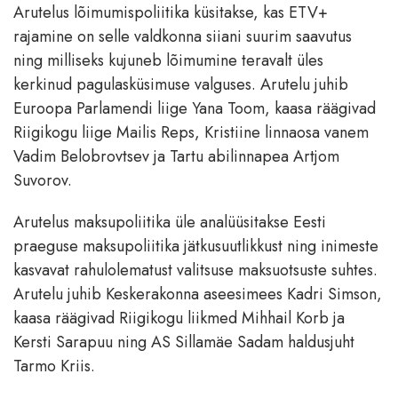
Arutelus lõimumispoliitika küsitakse, kas ETV+
rajamine on selle valdkonna siiani suurim saavutus
ning milliseks kujuneb lõimumine teravalt üles
kerkinud pagulasküsimuse valguses. Arutelu juhib
Euroopa Parlamendi liige Yana Toom, kaasa räägivad
Riigikogu liige Mailis Reps, Kristiine linnaosa vanem
Vadim Belobrovtsev ja Tartu abilinnapea Artjom
Suvorov.
Arutelus maksupoliitika üle analüüsitakse Eesti
praeguse maksupoliitika jätkusuutlikkust ning inimeste
kasvavat rahulolematust valitsuse maksuotsuste suhtes.
Arutelu juhib Keskerakonna aseesimees Kadri Simson,
kaasa räägivad Riigikogu liikmed Mihhail Korb ja
Kersti Sarapuu ning AS Sillamäe Sadam haldusjuht
Tarmo Kriis.