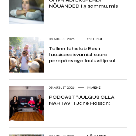
NÕUANDED I 5 sammu, mis
08.AUGUST 2026
EESTI ELU
Tallinn tähistab Eesti
taasiseseisvumist suure
perepäevaga lauluväljakul
08.AUGUST 2026
INIMENE
PODCAST “JULGUS OLLA
NÄHTAV” I Jane Hassan: