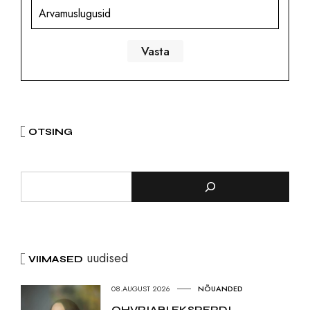
Arvamuslugusid
OTSING
uudised
VIIMASED
08.AUGUST 2026
NÕUANDED
OHVRIABI EKSPERDI