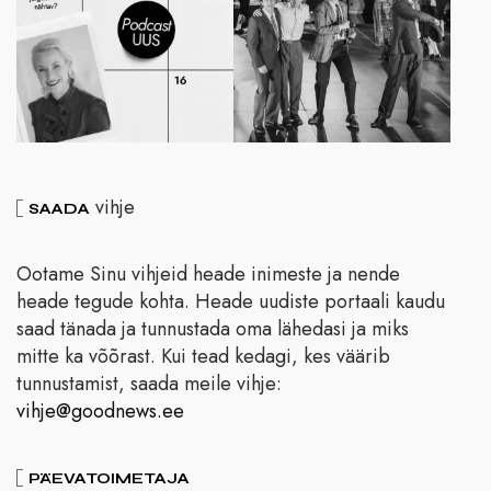
vihje
SAADA
Ootame Sinu vihjeid heade inimeste ja nende
heade tegude kohta. Heade uudiste portaali kaudu
saad tänada ja tunnustada oma lähedasi ja miks
mitte ka võõrast. Kui tead kedagi, kes väärib
tunnustamist, saada meile vihje:
vihje@goodnews.ee
PÄEVATOIMETAJA