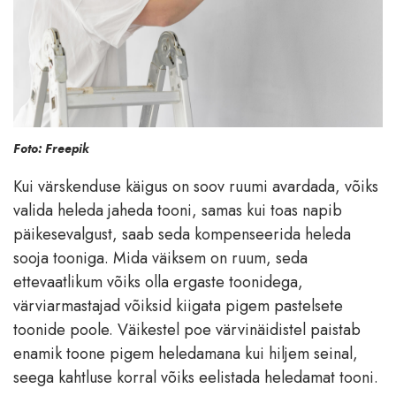
Foto: Freepik
Kui värskenduse käigus on soov ruumi avardada, võiks
valida heleda jaheda tooni, samas kui toas napib
päikesevalgust, saab seda kompenseerida heleda
sooja tooniga. Mida väiksem on ruum, seda
ettevaatlikum võiks olla ergaste toonidega,
värviarmastajad võiksid kiigata pigem pastelsete
toonide poole. Väikestel poe värvinäidistel paistab
enamik toone pigem heledamana kui hiljem seinal,
seega kahtluse korral võiks eelistada heledamat tooni.