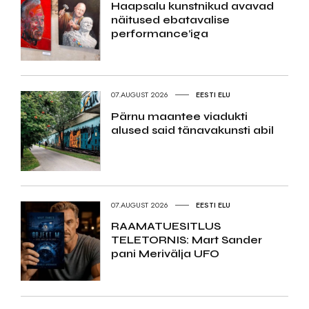
Haapsalu kunstnikud avavad
näitused ebatavalise
performance’iga
07.AUGUST 2026
EESTI ELU
Pärnu maantee viadukti
alused said tänavakunsti abil
07.AUGUST 2026
EESTI ELU
RAAMATUESITLUS
TELETORNIS: Mart Sander
pani Merivälja UFO