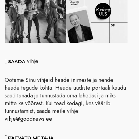
vihje
SAADA
Ootame Sinu vihjeid heade inimeste ja nende
heade tegude kohta. Heade uudiste portaali kaudu
saad tänada ja tunnustada oma lähedasi ja miks
mitte ka võõrast. Kui tead kedagi, kes väärib
tunnustamist, saada meile vihje:
vihje@goodnews.ee
PÄEVATOIMETAJA