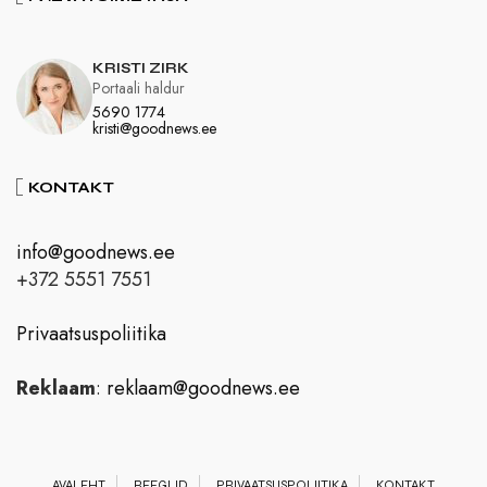
KRISTI ZIRK
Portaali haldur
5690 1774
kristi@goodnews.ee
KONTAKT
info@goodnews.ee
+372 5551 7551
Privaatsuspoliitika
Reklaam
:
reklaam@goodnews.ee
AVALEHT
REEGLID
PRIVAATSUSPOLIITIKA
KONTAKT