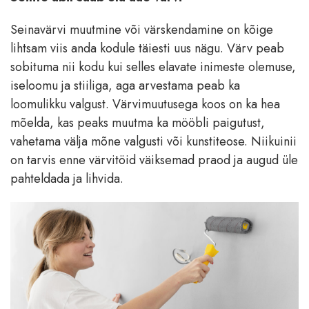
Seinavärvi muutmine või värskendamine on kõige
lihtsam viis anda kodule täiesti uus nägu. Värv peab
sobituma nii kodu kui selles elavate inimeste olemuse,
iseloomu ja stiiliga, aga arvestama peab ka
loomulikku valgust. Värvimuutusega koos on ka hea
mõelda, kas peaks muutma ka mööbli paigutust,
vahetama välja mõne valgusti või kunstiteose. Niikuinii
on tarvis enne värvitöid väiksemad praod ja augud üle
pahteldada ja lihvida.