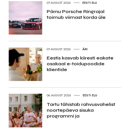
07.AUGUST 2026
EESTI ELU
Pärnu Porsche Ringrajal
toimub viimast korda üle
07.AUGUST 2026
ÄRI
Eestis kasvab kiiresti eakate
osakaal e-toidupoodide
klientide
06.AUGUST 2026
EESTI ELU
Tartu tähistab rahvusvahelist
noortepäeva sisuka
programmi ja