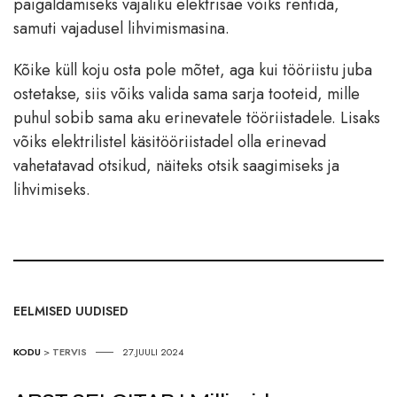
paigaldamiseks vajaliku elektrisae võiks rentida,
samuti vajadusel lihvimismasina.
Kõike küll koju osta pole mõtet, aga kui tööriistu juba
ostetakse, siis võiks valida sama sarja tooteid, mille
puhul sobib sama aku erinevatele tööriistadele. Lisaks
võiks elektrilistel käsitööriistadel olla erinevad
vahetatavad otsikud, näiteks otsik saagimiseks ja
lihvimiseks.
EELMISED UUDISED
KODU
>
TERVIS
27.JUULI 2024