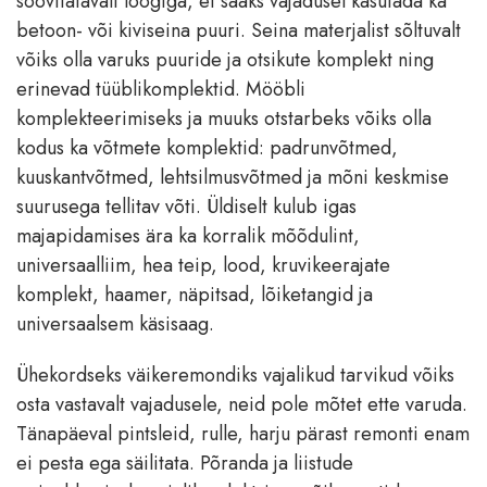
soovitatavalt löögiga, et saaks vajadusel kasutada ka
betoon- või kiviseina puuri. Seina materjalist sõltuvalt
võiks olla varuks puuride ja otsikute komplekt ning
erinevad tüüblikomplektid. Mööbli
komplekteerimiseks ja muuks otstarbeks võiks olla
kodus ka võtmete komplektid: padrunvõtmed,
kuuskantvõtmed, lehtsilmusvõtmed ja mõni keskmise
suurusega tellitav võti. Üldiselt kulub igas
majapidamises ära ka korralik mõõdulint,
universaalliim, hea teip, lood, kruvikeerajate
komplekt, haamer, näpitsad, lõiketangid ja
universaalsem käsisaag.
Ühekordseks väikeremondiks vajalikud tarvikud võiks
osta vastavalt vajadusele, neid pole mõtet ette varuda.
Tänapäeval pintsleid, rulle, harju pärast remonti enam
ei pesta ega säilitata. Põranda ja liistude