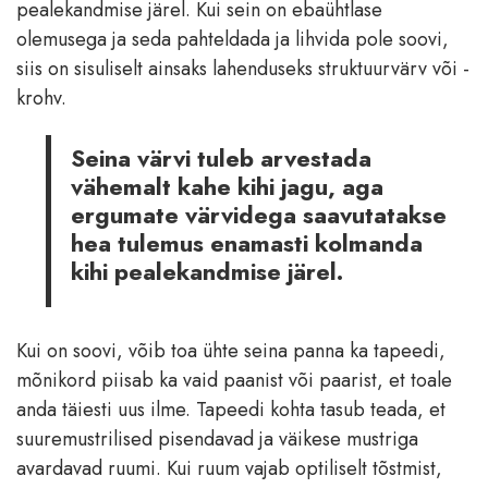
pealekandmise järel. Kui sein on ebaühtlase
olemusega ja seda pahteldada ja lihvida pole soovi,
siis on sisuliselt ainsaks lahenduseks struktuurvärv või -
krohv.
Seina värvi tuleb arvestada
vähemalt kahe kihi jagu, aga
ergumate värvidega saavutatakse
hea tulemus enamasti kolmanda
kihi pealekandmise järel.
Kui on soovi, võib toa ühte seina panna ka tapeedi,
mõnikord piisab ka vaid paanist või paarist, et toale
anda täiesti uus ilme. Tapeedi kohta tasub teada, et
suuremustrilised pisendavad ja väikese mustriga
avardavad ruumi. Kui ruum vajab optiliselt tõstmist,