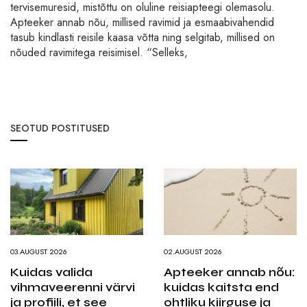
tervisemuresid, mistõttu on oluline reisiapteegi olemasolu.
Apteeker annab nõu, millised ravimid ja esmaabivahendid
tasub kindlasti reisile kaasa võtta ning selgitab, millised on
nõuded ravimitega reisimisel. “Selleks,
SEOTUD POSTITUSED
03.AUGUST 2026
02.AUGUST 2026
Kuidas valida
Apteeker annab nõu:
vihmaveerenni värvi
kuidas kaitsta end
ja profiili, et see
ohtliku kiirguse ja