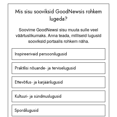
Mis sisu sooviksid GoodNewsis rohkem
lugeda?
Soovime GoodNewsi sisu muuta sulle veel
väärtuslikumaks. Anna teada, milliseid lugusid
sooviksid portaalis rohkem näha.
Inspireerivaid persoonilugusid
Praktilisi nõuande- ja terviselugusid
Ettevõtlus- ja karjäärilugusid
Kultuuri- ja sündmuslugusid
Spordilugusid