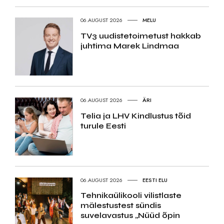
06.AUGUST 2026
MELU
TV3 uudistetoimetust hakkab
juhtima Marek Lindmaa
06.AUGUST 2026
ÄRI
Telia ja LHV Kindlustus tõid
turule Eesti
06.AUGUST 2026
EESTI ELU
Tehnikaülikooli vilistlaste
mälestustest sündis
suvelavastus „Nüüd õpin