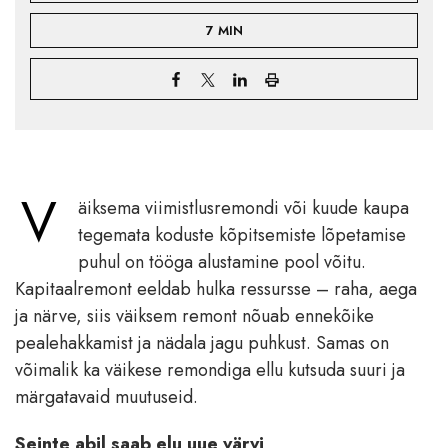
7 MIN
V
äiksema viimistlusremondi või kuude kaupa
tegemata koduste kõpitsemiste lõpetamise
puhul on tööga alustamine pool võitu.
Kapitaalremont eeldab hulka ressursse – raha, aega
ja närve, siis väiksem remont nõuab ennekõike
pealehakkamist ja nädala jagu puhkust. Samas on
võimalik ka väikese remondiga ellu kutsuda suuri ja
märgatavaid muutuseid.
Seinte abil saab elu uue värvi