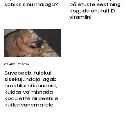
sobiks sinu majaga?
põletuste eest ning
koguda ohutult D-
vitamiini
02.AUGUST 2026
Suvebeebi tulekul:
sisekujundaja jagab
praktilisi nõuandeid,
kuidas valmistada
kodu ette nii beebile
kui ka vanematele