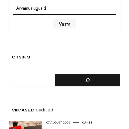
Arvamuslugusid
OTSING
uudised
VIIMASED
07.AUGUST 2026
KUNST