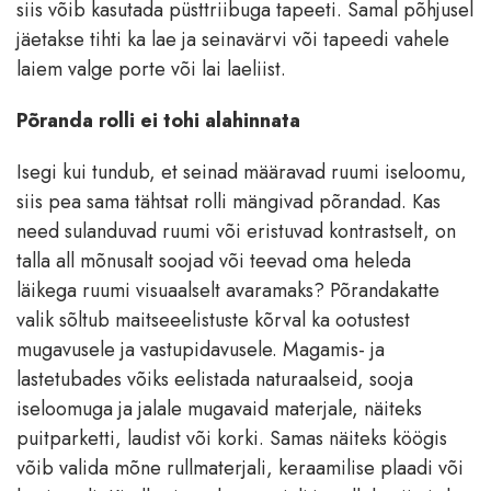
siis võib kasutada püsttriibuga tapeeti. Samal põhjusel
jäetakse tihti ka lae ja seinavärvi või tapeedi vahele
laiem valge porte või lai laeliist.
Põranda rolli ei tohi alahinnata
Isegi kui tundub, et seinad määravad ruumi iseloomu,
siis pea sama tähtsat rolli mängivad põrandad. Kas
need sulanduvad ruumi või eristuvad kontrastselt, on
talla all mõnusalt soojad või teevad oma heleda
läikega ruumi visuaalselt avaramaks? Põrandakatte
valik sõltub maitseeelistuste kõrval ka ootustest
mugavusele ja vastupidavusele. Magamis- ja
lastetubades võiks eelistada naturaalseid, sooja
iseloomuga ja jalale mugavaid materjale, näiteks
puitparketti, laudist või korki. Samas näiteks köögis
võib valida mõne rullmaterjali, keraamilise plaadi või