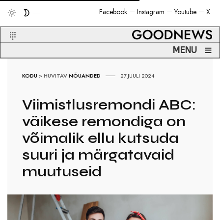
Facebook
Instagram
Youtube
X
≡
MENU
KODU
>
HUVITAV
NÕUANDED
27.JUULI 2024
Viimistlusremondi ABC:
väikese remondiga on
võimalik ellu kutsuda
suuri ja märgatavaid
muutuseid