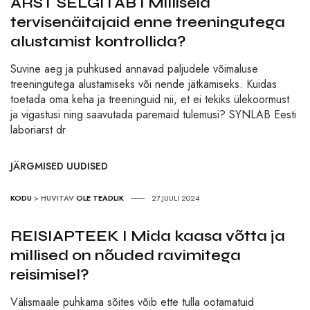
ARST SELGITAB I Milliseid
tervisenäitajaid enne treeningutega
alustamist kontrollida?
Suvine aeg ja puhkused annavad paljudele võimaluse
treeningutega alustamiseks või nende jätkamiseks. Kuidas
toetada oma keha ja treeninguid nii, et ei tekiks ülekoormust
ja vigastusi ning saavutada paremaid tulemusi? SYNLAB Eesti
laboriarst dr
JÄRGMISED UUDISED
KODU
>
HUVITAV
OLE TEADLIK
27.JUULI 2024
REISIAPTEEK I Mida kaasa võtta ja
millised on nõuded ravimitega
reisimisel?
Välismaale puhkama sõites võib ette tulla ootamatuid