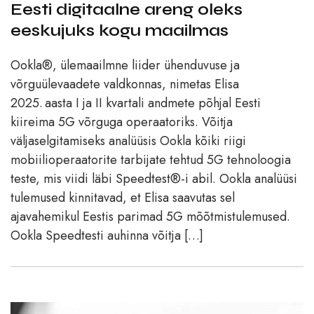
Eesti digitaalne areng oleks
eeskujuks kogu maailmas
Ookla®, ülemaailmne liider ühenduvuse ja
võrguülevaadete valdkonnas, nimetas Elisa
2025. aasta I ja II kvartali andmete põhjal Eesti
kiireima 5G võrguga operaatoriks. Võitja
väljaselgitamiseks analüüsis Ookla kõiki riigi
mobiilioperaatorite tarbijate tehtud 5G tehnoloogia
teste, mis viidi läbi Speedtest®-i abil. Ookla analüüsi
tulemused kinnitavad, et Elisa saavutas sel
ajavahemikul Eestis parimad 5G mõõtmistulemused.
Ookla Speedtesti auhinna võitja […]