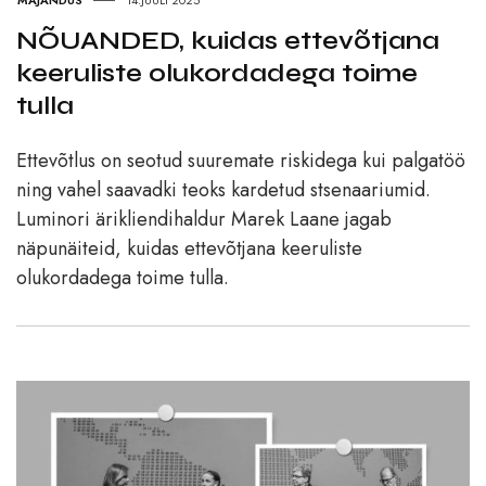
MAJANDUS
14.JUULI 2025
NÕUANDED, kuidas ettevõtjana
keeruliste olukordadega toime
tulla
Ettevõtlus on seotud suuremate riskidega kui palgatöö
ning vahel saavadki teoks kardetud stsenaariumid.
Luminori ärikliendihaldur Marek Laane jagab
näpunäiteid, kuidas ettevõtjana keeruliste
olukordadega toime tulla.