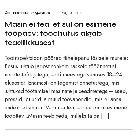
ÄRI
,
EESTI ELU
,
MAJANDUS
23.JUULI 2025
Masin ei tea, et sul on esimene
tööpäev: tööohutus algab
teadlikkusest
Tööinspektsioon pöörab tähelepanu tõsisele murele:
Eestis juhtub järjest rohkem raskeid tööõnnetusi
noorte töötajatega, eriti meestega vanuses 18–24
eluaastat. Enamasti on tegemist õnnetustega, mis
juhtuvad töötamisel masinate ja seadmetega – saed,
pressid, puurid ja muud töövahendid, mis ei anna
andeks eksimusi. Masin ei tea, et see on su esimene
tööpäev „Masin teeb seda, milleks ta on […]