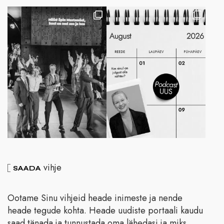
vihje
SAADA
Ootame Sinu vihjeid heade inimeste ja nende
heade tegude kohta. Heade uudiste portaali kaudu
saad tänada ja tunnustada oma lähedasi ja miks