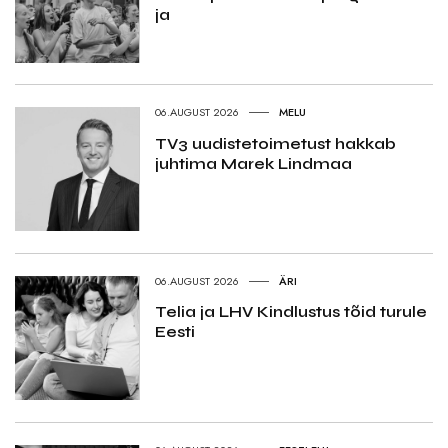
ja
06.AUGUST 2026
MELU
TV3 uudistetoimetust hakkab
juhtima Marek Lindmaa
06.AUGUST 2026
ÄRI
Telia ja LHV Kindlustus tõid turule
Eesti