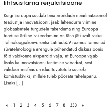
lihtsustama regulatsioone
Kuigi Euroopa suudab täna arendada maailmatasemel
teadust ja innovatsiooni, jääb lahenduste viimine
globaalsetele turgudele takerduma ning Euroopa
teaduse äriline rakendamine on täna jätkuvalt raske.
Tehnoloogiakonverentsi Latitude59 raames toimunud
süvatehnoloogia arengule pühendatud diskussioonis
tõid valdkonna eksperdid välja, et Euroopa vajab
lisaks ka innovatsiooni testimise vabadust, sest
valideerimisfaas on iduettevõtetele suureks
komistuskiviks, millele tuleb pöörata tähelepanu.
Lisaks […]
«
1
2
3
4
5
6
7
8
333
»