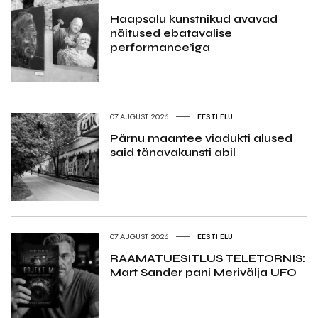
Haapsalu kunstnikud avavad
näitused ebatavalise
performance’iga
07.AUGUST 2026
EESTI ELU
Pärnu maantee viadukti alused
said tänavakunsti abil
07.AUGUST 2026
EESTI ELU
RAAMATUESITLUS TELETORNIS:
Mart Sander pani Merivälja UFO