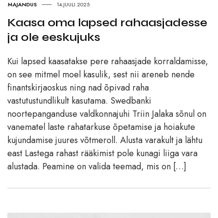
MAJANDUS
14.JUULI 2025
Kaasa oma lapsed rahaasjadesse
ja ole eeskujuks
Kui lapsed kaasatakse pere rahaasjade korraldamisse,
on see mitmel moel kasulik, sest nii areneb nende
finantskirjaoskus ning nad õpivad raha
vastutustundlikult kasutama. Swedbanki
noortepanganduse valdkonnajuhi Triin Jalaka sõnul on
vanematel laste rahatarkuse õpetamise ja hoiakute
kujundamise juures võtmeroll. Alusta varakult ja lähtu
east Lastega rahast rääkimist pole kunagi liiga vara
alustada. Peamine on valida teemad, mis on […]