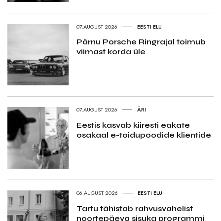
07.AUGUST 2026
EESTI ELU
Pärnu Porsche Ringrajal toimub
viimast korda üle
07.AUGUST 2026
ÄRI
Eestis kasvab kiiresti eakate
osakaal e-toidupoodide klientide
06.AUGUST 2026
EESTI ELU
Tartu tähistab rahvusvahelist
noortepäeva sisuka programmi