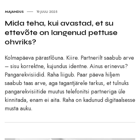
MAJANDUS
19.JUULI 2025
Mida teha, kui avastad, et su
ettevõte on langenud pettuse
ohvriks?
Kolmapäeva pärastlõuna. Kiire. Partnerilt saabub arve
– sisu korrektne, kujundus identne. Ainus erinevus?
Pangarekvisiidid. Raha liigub. Paar päeva hiljem
saabub taas arve, aga tagantjärele tarkus, et tulnuks
pangarekvisiitide muutus telefonitsi partneriga üle
kinnitada, enam ei aita. Raha on kadunud digitaalsesse
musta auku.