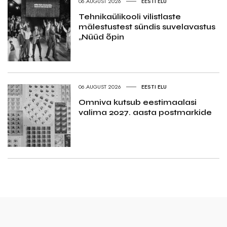
06.AUGUST 2026
EESTI ELU
Tehnikaülikooli vilistlaste
mälestustest sündis suvelavastus
„Nüüd õpin
06.AUGUST 2026
EESTI ELU
Omniva kutsub eestimaalasi
valima 2027. aasta postmarkide