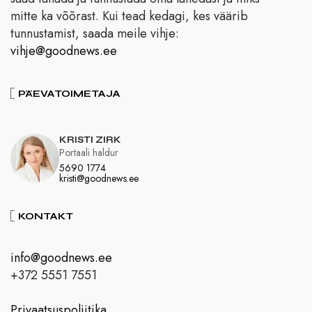
mitte ka võõrast. Kui tead kedagi, kes väärib
tunnustamist, saada meile vihje:
vihje@goodnews.ee
PÄEVATOIMETAJA
KRISTI ZIRK
Portaali haldur
5690 1774
kristi@goodnews.ee
KONTAKT
info@goodnews.ee
+372 5551 7551
Privaatsuspoliitika