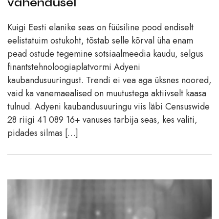
vahendusel
Kuigi Eesti elanike seas on füüsiline pood endiselt
eelistatuim ostukoht, tõstab selle kõrval üha enam
pead ostude tegemine sotsiaalmeedia kaudu, selgus
finantstehnoloogiaplatvormi Adyeni
kaubandusuuringust. Trendi ei vea aga üksnes noored,
vaid ka vanemaealised on muutustega aktiivselt kaasa
tulnud. Adyeni kaubandusuuringu viis läbi Censuswide
28 riigi 41 089 16+ vanuses tarbija seas, kes valiti,
pidades silmas […]