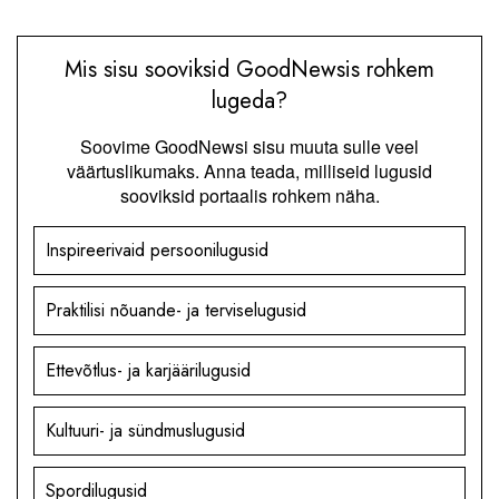
Mis sisu sooviksid GoodNewsis rohkem
lugeda?
Soovime GoodNewsi sisu muuta sulle veel
väärtuslikumaks. Anna teada, milliseid lugusid
sooviksid portaalis rohkem näha.
Inspireerivaid persoonilugusid
Praktilisi nõuande- ja terviselugusid
Ettevõtlus- ja karjäärilugusid
Kultuuri- ja sündmuslugusid
Spordilugusid