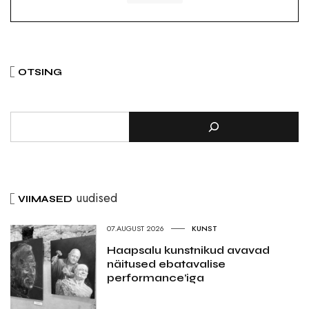
OTSING
uudised
VIIMASED
07.AUGUST 2026
KUNST
Haapsalu kunstnikud avavad
näitused ebatavalise
performance’iga