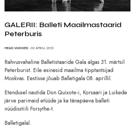
GALERII: Balleti Maailmastaarid
Peterburis
HEAD UUDISED
- 02.APRILL 2013
Rahvusvaheline Balletistaaride Gala algas 31. märtsil
Peterburist. Eile esinesid maailma tipptantsijad
Moskvas. Eestisse jõuab Balletigala 08. aprillil.
Etendusel nautida Don Quixote-i, Korsaari ja Luikede
järve parimaid etüüde ja ka tänapäeva balleti
nüüdisstiili Forsythe-t.
Balletigalal.