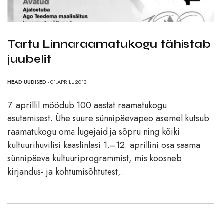
Tartu Linnaraamatukogu tähistab
juubelit
HEAD UUDISED
- 01.APRILL 2013
7. aprillil möödub 100 aastat raamatukogu
asutamisest. Ühe suure sünnipäevapeo asemel kutsub
raamatukogu oma lugejaid ja sõpru ning kõiki
kultuurihuvilisi kaaslinlasi 1.–12. aprillini osa saama
sünnipäeva kultuuriprogrammist, mis koosneb
kirjandus- ja kohtumisõhtutest,.