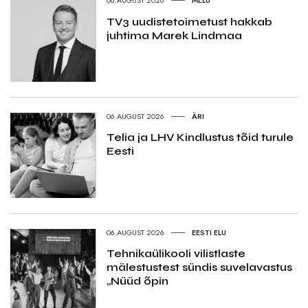
06.AUGUST 2026
MELU
TV3 uudistetoimetust hakkab
juhtima Marek Lindmaa
06.AUGUST 2026
ÄRI
Telia ja LHV Kindlustus tõid turule
Eesti
06.AUGUST 2026
EESTI ELU
Tehnikaülikooli vilistlaste
mälestustest sündis suvelavastus
„Nüüd õpin