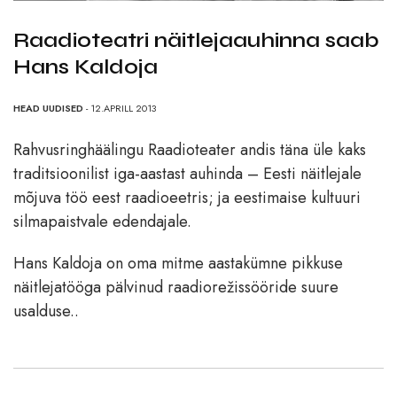
Raadioteatri näitlejaauhinna saab
Hans Kaldoja
HEAD UUDISED
- 12.APRILL 2013
Rahvusringhäälingu Raadioteater andis täna üle kaks
traditsioonilist iga-aastast auhinda – Eesti näitlejale
mõjuva töö eest raadioeetris; ja eestimaise kultuuri
silmapaistvale edendajale.
Hans Kaldoja on oma mitme aastakümne pikkuse
näitlejatööga pälvinud raadiorežissööride suure
usalduse..