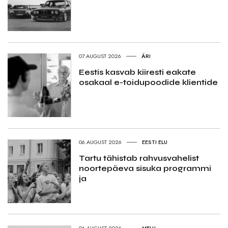
07.AUGUST 2026
ÄRI
Eestis kasvab kiiresti eakate
osakaal e-toidupoodide klientide
06.AUGUST 2026
EESTI ELU
Tartu tähistab rahvusvahelist
noortepäeva sisuka programmi
ja