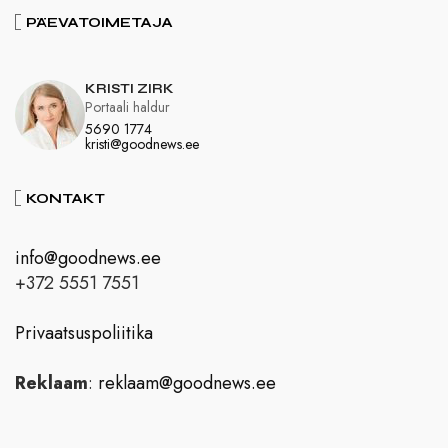
PÄEVATOIMETAJA
KRISTI ZIRK
Portaali haldur
5690 1774
kristi@goodnews.ee
KONTAKT
info@goodnews.ee
+372 5551 7551
Privaatsuspoliitika
Reklaam
:
reklaam@goodnews.ee