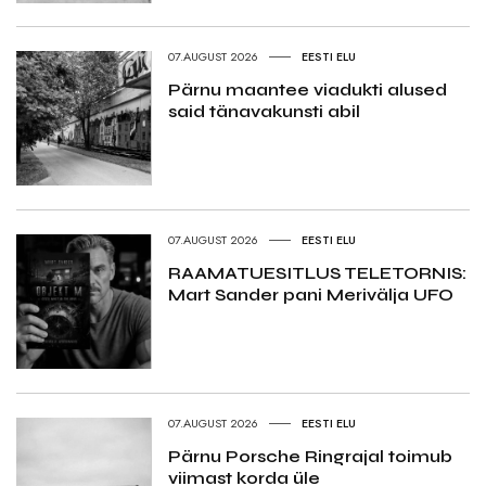
07.AUGUST 2026
EESTI ELU
Pärnu maantee viadukti alused
said tänavakunsti abil
07.AUGUST 2026
EESTI ELU
RAAMATUESITLUS TELETORNIS:
Mart Sander pani Merivälja UFO
07.AUGUST 2026
EESTI ELU
Pärnu Porsche Ringrajal toimub
viimast korda üle