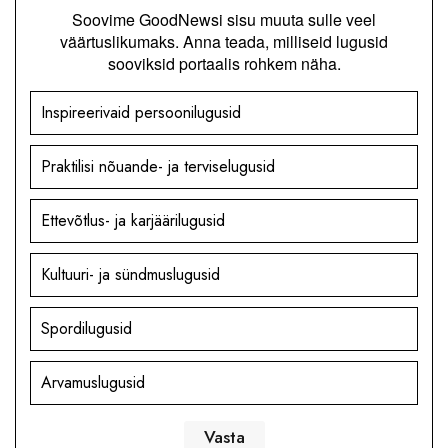
Soovime GoodNewsi sisu muuta sulle veel
väärtuslikumaks. Anna teada, milliseid lugusid
sooviksid portaalis rohkem näha.
Inspireerivaid persoonilugusid
Praktilisi nõuande- ja terviselugusid
Ettevõtlus- ja karjäärilugusid
Kultuuri- ja sündmuslugusid
Spordilugusid
Arvamuslugusid