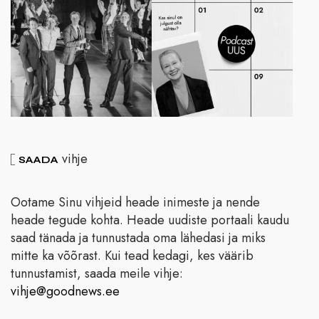
vihje
SAADA
Ootame Sinu vihjeid heade inimeste ja nende
heade tegude kohta. Heade uudiste portaali kaudu
saad tänada ja tunnustada oma lähedasi ja miks
mitte ka võõrast. Kui tead kedagi, kes väärib
tunnustamist, saada meile vihje:
vihje@goodnews.ee