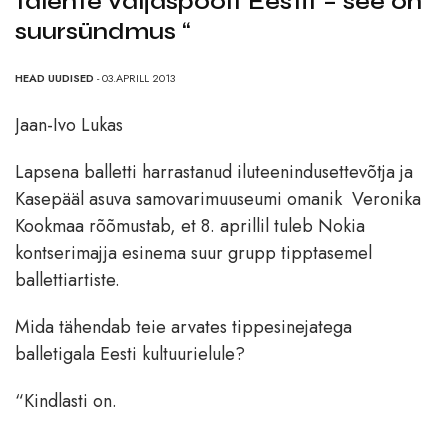
talente väljaspoolt Eestit – see on
suursündmus “
HEAD UUDISED
- 03.APRILL 2013
Jaan-Ivo Lukas
Lapsena balletti harrastanud iluteenindusettevõtja ja
Kasepääl asuva samovarimuuseumi omanik Veronika
Kookmaa rõõmustab, et 8. aprillil tuleb Nokia
kontserimajja esinema suur grupp tipptasemel
ballettiartiste.
Mida tähendab teie arvates tippesinejatega
balletigala Eesti kultuurielule?
“Kindlasti on.