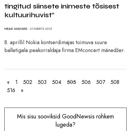
tingitud siinsete inimeste tõsisest
kultuurihuvist”
HEAD UUDISED
- 27.MÄRTS 2013
8. aprillil Nokia kontserdimajas toimuva suure
balletigala peakorraldaja firma EMconcert mänedžer.
«
1
502
503
504
505
506
507
508
516
»
Mis sisu sooviksid GoodNewsis rohkem
lugeda?