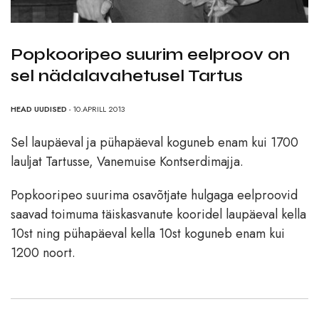
Popkooripeo suurim eelproov on
sel nädalavahetusel Tartus
HEAD UUDISED
- 10.APRILL 2013
Sel laupäeval ja pühapäeval koguneb enam kui 1700
lauljat Tartusse, Vanemuise Kontserdimajja.
Popkooripeo suurima osavõtjate hulgaga eelproovid
saavad toimuma täiskasvanute kooridel laupäeval kella
10st ning pühapäeval kella 10st koguneb enam kui
1200 noort.