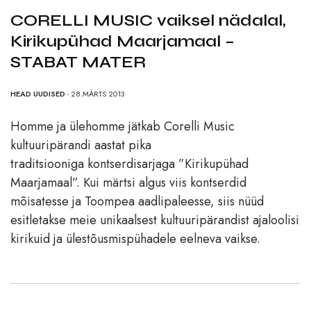
CORELLI MUSIC vaiksel nädalal,
Kirikupühad Maarjamaal –
STABAT MATER
HEAD UUDISED
- 28.MÄRTS 2013
Homme ja ülehomme jätkab Corelli Music
kultuuripärandi aastat pika
traditsiooniga kontserdisarjaga ”Kirikupühad
Maarjamaal”. Kui märtsi algus viis kontserdid
mõisatesse ja Toompea aadlipaleesse, siis nüüd
esitletakse meie unikaalsest kultuuripärandist ajaloolisi
kirikuid ja ülestõusmispühadele eelneva vaikse.