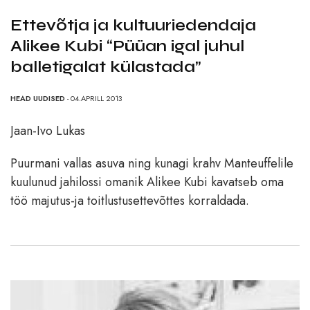
Ettevõtja ja kultuuriedendaja
Alikee Kubi “Püüan igal juhul
balletigalat külastada”
HEAD UUDISED
- 04.APRILL 2013
Jaan-Ivo Lukas
Puurmani vallas asuva ning kunagi krahv Manteuffelile
kuulunud jahilossi omanik Alikee Kubi kavatseb oma
töö majutus-ja toitlustusettevõttes korraldada.