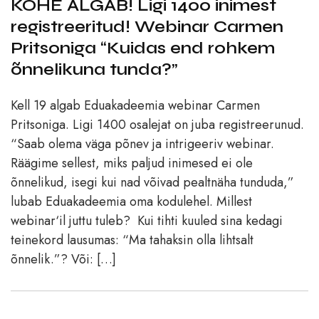
KOHE ALGAB! Ligi 1400 inimest
registreeritud! Webinar Carmen
Pritsoniga “Kuidas end rohkem
õnnelikuna tunda?”
Kell 19 algab Eduakadeemia webinar Carmen
Pritsoniga. Ligi 1400 osalejat on juba registreerunud.
“Saab olema väga põnev ja intrigeeriv webinar.
Räägime sellest, miks paljud inimesed ei ole
õnnelikud, isegi kui nad võivad pealtnäha tunduda,”
lubab Eduakadeemia oma kodulehel. Millest
webinar‘il juttu tuleb? Kui tihti kuuled sina kedagi
teinekord lausumas: “Ma tahaksin olla lihtsalt
õnnelik.”? Või: […]