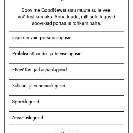
Soovime GoodNewsi sisu muuta sulle veel
väärtuslikumaks. Anna teada, milliseid lugusid
sooviksid portaalis rohkem näha.
Inspireerivaid persoonilugusid
Praktilisi nõuande- ja terviselugusid
Ettevõtlus- ja karjäärilugusid
Kultuuri- ja sündmuslugusid
Spordilugusid
Arvamuslugusid