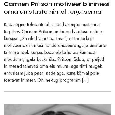
Carmen Pritson motiveerib inimesi
oma unistuste nimel tegutsema
Kauaaegne telesaatejuht, nüüd arengunõustajana
tegutsev Carmen Pritson on loonud aastase online-
kursuse „Sa oled väärt parimat“, et toetada ja
motiveerida inimesi nende enesearengu ja unistuste
täitmise teel. Kursus koosneb kaheteistkümnest
moodulist, igaks kuuks üks. Pritson tõdeb, et paljud
inimesed tahavad oma elu muuta, aga tihti raugeb
entusiasm juba paari nädalaga, kuna kõrval pole
toetavat inimest. Online-tugiprogramm […]