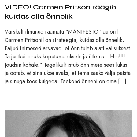
VIDEO! Carmen Pritson räägib,
kuidas olla õnnelik
Värskelt ilmunud raamatu “MANIFESTO” autoril
Carmen Pritsonil on strateegia, kuidas olla õnnelik.
Paljud inimesed arvavad, et õnn tuleb alati välisuksest.
Ta justkui peaks koputama uksele ja ütlema: „Hei!!!!
Jõudsin kohale.“ Tegelikult istub õnn meie sees lukus
ja ootab, et sina ukse avaks, et tema saaks välja paista
ja sinuga koos kulgeda. Teekond õnneni on oma […]