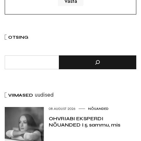
OTSING
uudised
VIIMASED
08.AUGUST 2026
NÕUANDED
OHVRIABI EKSPERDI
NÕUANDED I 5 sammu, mis