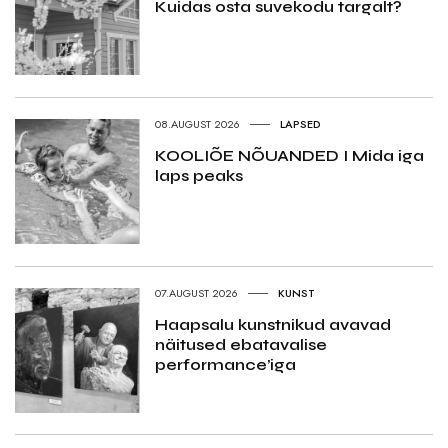
Kuidas osta suvekodu targalt?
08.AUGUST 2026
LAPSED
KOOLIÕE NÕUANDED I Mida iga
laps peaks
07.AUGUST 2026
KUNST
Haapsalu kunstnikud avavad
näitused ebatavalise
performance’iga