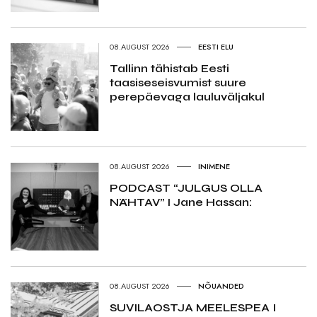
08.AUGUST 2026
EESTI ELU
Tallinn tähistab Eesti
taasiseseisvumist suure
perepäevaga lauluväljakul
08.AUGUST 2026
INIMENE
PODCAST “JULGUS OLLA
NÄHTAV” I Jane Hassan:
08.AUGUST 2026
NÕUANDED
SUVILAOSTJA MEELESPEA I