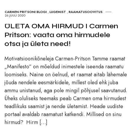
CARMEN PRITSONI BLOGI
,
LUGEMIST
,
RAAMATUSOOVITUS
26.JUULI 2020
ÜLETA OMA HIRMUD I Carmen
Pritson: vaata oma hirmudele
otsa ja ületa need!
Motivatsioonikõneleja Carmen-Pritson Tamme raamat
„Manifesto“ on mõeldud inimestele iseenda raamatu
loomiseks. Naine on öelnud, et raamat aitab lähemale
jõuda nendele eesmärkidele, millest oled ehk juba
ammu unistanud, aga pole mingil põhjusel saavutanud.
Üheks oluliseks teemaks peab Carmen oma hirmudest
teadlikuks saamist ja nende ületamist. Heade uudiste
portaal avaldab raamatust katkendi. Millised on sinu
hirmud? Hirm […]