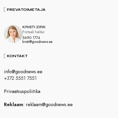
PÄEVATOIMETAJA
KRISTI ZIRK
Portaali haldur
5690 1774
kristi@goodnews.ee
KONTAKT
info@goodnews.ee
+372 5551 7551
Privaatsuspoliitika
Reklaam
:
reklaam@goodnews.ee