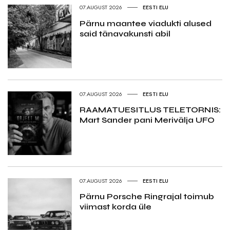
07.AUGUST 2026
EESTI ELU
Pärnu maantee viadukti alused
said tänavakunsti abil
07.AUGUST 2026
EESTI ELU
RAAMATUESITLUS TELETORNIS:
Mart Sander pani Merivälja UFO
07.AUGUST 2026
EESTI ELU
Pärnu Porsche Ringrajal toimub
viimast korda üle