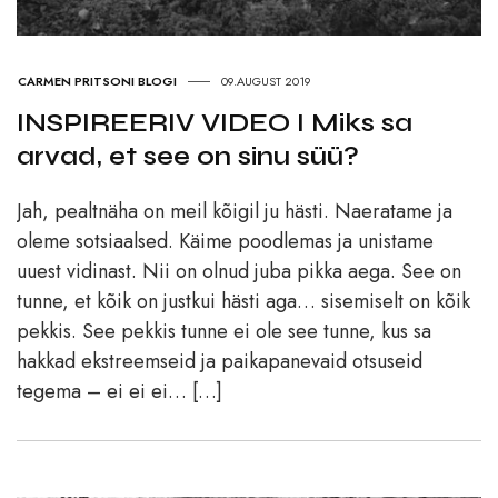
CARMEN PRITSONI BLOGI
09.AUGUST 2019
INSPIREERIV VIDEO I Miks sa
arvad, et see on sinu süü?
Jah, pealtnäha on meil kõigil ju hästi. Naeratame ja
oleme sotsiaalsed. Käime poodlemas ja unistame
uuest vidinast. Nii on olnud juba pikka aega. See on
tunne, et kõik on justkui hästi aga… sisemiselt on kõik
pekkis. See pekkis tunne ei ole see tunne, kus sa
hakkad ekstreemseid ja paikapanevaid otsuseid
tegema – ei ei ei… […]