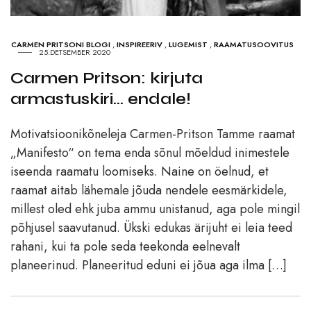
CARMEN PRITSONI BLOGI
,
INSPIREERIV
,
LUGEMIST
,
RAAMATUSOOVITUS
25.DETSEMBER 2020
Carmen Pritson: kirjuta
armastuskiri… endale!
Motivatsioonikõneleja Carmen-Pritson Tamme raamat
„Manifesto“ on tema enda sõnul mõeldud inimestele
iseenda raamatu loomiseks. Naine on öelnud, et
raamat aitab lähemale jõuda nendele eesmärkidele,
millest oled ehk juba ammu unistanud, aga pole mingil
põhjusel saavutanud. Ükski edukas ärijuht ei leia teed
rahani, kui ta pole seda teekonda eelnevalt
planeerinud. Planeeritud eduni ei jõua aga ilma […]