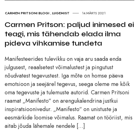
CARMEN PRITSONI BLOGI
,
LUGEMIST
14.MÄRTS 2021
Carmen Pritson: paljud inimesed ei
teagi, mis tähendab elada ilma
pideva vihkamise tundeta
Manifesteerides tulevikku on vaja aru saada enda
julgusest, reaalsetest võimalustest ja pingutust
nõudvatest tegevustest. Iga mõte on homse päeva
emotsioon ja seejärel tegevus, seega oleme me kõik
oma tegevuste ja tulemuste autorid. Carmen Pritsoni
raamat „Manifesto“ on arengukalendrina justkui
inspiratsioonivedur. „Manifesto“ on unistuste ja
eesmärkide loomise võimalus. Raamat on tööriist, mis
aitab jõuda lähemale nendele […]