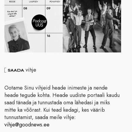
vihje
SAADA
Ootame Sinu vihjeid heade inimeste ja nende
heade tegude kohta. Heade uudiste portaali kaudu
saad tänada ja tunnustada oma lähedasi ja miks
mitte ka võõrast. Kui tead kedagi, kes väärib
tunnustamist, saada meile vihje:
vihje@goodnews.ee