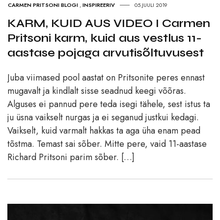
CARMEN PRITSONI BLOGI
,
INSPIREERIV
05.JUULI 2019
KARM, KUID AUS VIDEO I Carmen
Pritsoni karm, kuid aus vestlus 11-
aastase pojaga arvutisõltuvusest
Juba viimased pool aastat on Pritsonite peres ennast
mugavalt ja kindlalt sisse seadnud keegi võõras.
Alguses ei pannud pere teda isegi tähele, sest istus ta
ju üsna vaikselt nurgas ja ei seganud justkui kedagi.
Vaikselt, kuid varmalt hakkas ta aga üha enam pead
tõstma. Temast sai sõber. Mitte pere, vaid 11-aastase
Richard Pritsoni parim sõber. […]