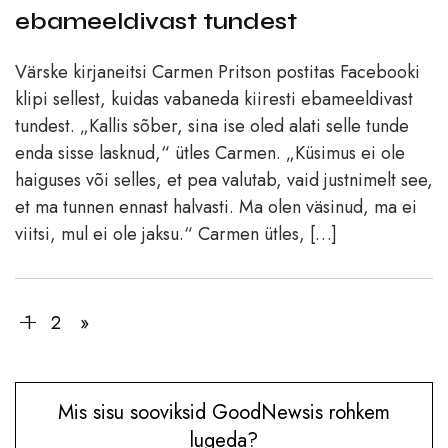
ebameeldivast tundest
Värske kirjaneitsi Carmen Pritson postitas Facebooki
klipi sellest, kuidas vabaneda kiiresti ebameeldivast
tundest. „Kallis sõber, sina ise oled alati selle tunde
enda sisse lasknud,“ ütles Carmen. „Küsimus ei ole
haiguses või selles, et pea valutab, vaid justnimelt see,
et ma tunnen ennast halvasti. Ma olen väsinud, ma ei
viitsi, mul ei ole jaksu.“ Carmen ütles, […]
1
2
»
Mis sisu sooviksid GoodNewsis rohkem
lugeda?