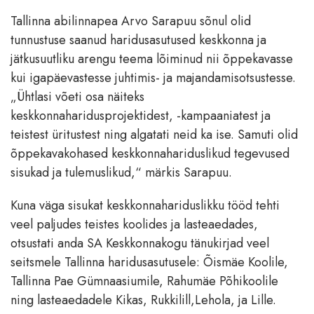
Tallinna abilinnapea Arvo Sarapuu sõnul olid
tunnustuse saanud haridusasutused keskkonna ja
jätkusuutliku arengu teema lõiminud nii õppekavasse
kui igapäevastesse juhtimis- ja majandamisotsustesse.
„Ühtlasi võeti osa näiteks
keskkonnaharidusprojektidest, -kampaaniatest ja
teistest üritustest ning algatati neid ka ise. Samuti olid
õppekavakohased keskkonnahariduslikud tegevused
sisukad ja tulemuslikud,“ märkis Sarapuu.
Kuna väga sisukat keskkonnahariduslikku tööd tehti
veel paljudes teistes koolides ja lasteaedades,
otsustati anda SA Keskkonnakogu tänukirjad veel
seitsmele Tallinna haridusasutusele: Õismäe Koolile,
Tallinna Pae Gümnaasiumile, Rahumäe Põhikoolile
ning lasteaedadele Kikas, Rukkilill,Lehola, ja Lille.