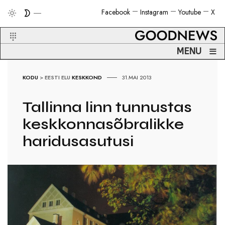
Facebook
Instagram
Youtube
X
≡
MENU
KODU
>
EESTI ELU
KESKKOND
31.MAI 2013
Tallinna linn tunnustas
keskkonnasõbralikke
haridusasutusi