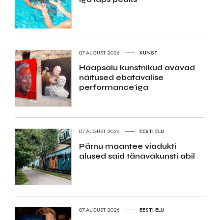
07.AUGUST 2026
KUNST
Haapsalu kunstnikud avavad
näitused ebatavalise
performance’iga
07.AUGUST 2026
EESTI ELU
Pärnu maantee viadukti
alused said tänavakunsti abil
07.AUGUST 2026
EESTI ELU