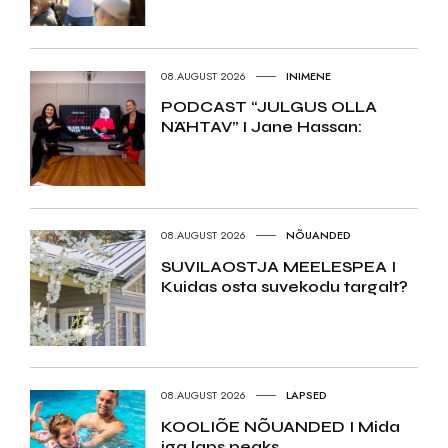
08.AUGUST 2026
INIMENE
PODCAST “JULGUS OLLA
NÄHTAV” I Jane Hassan:
08.AUGUST 2026
NÕUANDED
SUVILAOSTJA MEELESPEA I
Kuidas osta suvekodu targalt?
08.AUGUST 2026
LAPSED
KOOLIÕE NÕUANDED I Mida
iga laps peaks