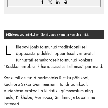
Märkus:
see artikkel on üle viie aasta vana ja kuulub arhiivi.
L
illepaviljonis toimunud traditsioonilisel
õppeaasta pidulikul lõpuüritusel-vastuvõtul
tunnustati esmakordselt toimunud konkursi
“Keskkonnasõbralik haridusasutus Tallinnas” parimaid.
Konkursil osutusid parimateks Ristiku põhikool,
Kadrioru Saksa Gümnaasium, Tondi põhikool,
Audentese erakool ja Kuristiku gümnaasium ning
Tuule, Kiikhobu, Vesiroosi, Sinilinnu ja Lepatriinu
lasteaed.