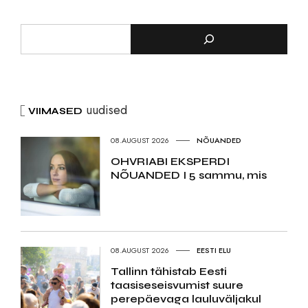
uudised
VIIMASED
08.AUGUST 2026
NÕUANDED
OHVRIABI EKSPERDI
NÕUANDED I 5 sammu, mis
08.AUGUST 2026
EESTI ELU
Tallinn tähistab Eesti
taasiseseisvumist suure
perepäevaga lauluväljakul