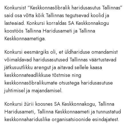
Konkursist “Keskkonnasõbralik haridusasutus Tallinnas”
said osa võtta kõik Tallinnas tegutsevad koolid ja
lasteaiad. Konkursi korraldas SA Keskkonnakogu
koostöös Tallinna Haridusameti ja Tallinna
Keskkonnaametiga.
Konkursi eesmärgiks oli, et üldhariduse omandamist
võimaldavad haridusasutused Tallinnas väärtustavad
jätkusuutlikku arengut ja aitavad sellele kaasa
keskkonnateadlikkuse tõstmise ning
keskkonnasõbralikumate otsustega haridusasutuse
juhtimisel ja majandamisel.
Konkursi žürii koosnes SA Keskkonnakogu, Tallinna
Haridusameti, Tallinna Keskkonnaameti ja tunnustatud
keskkonnahariduslike organisatsioonide esindajatest.