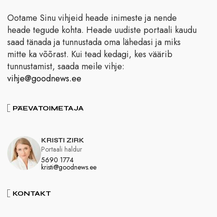
Ootame Sinu vihjeid heade inimeste ja nende
heade tegude kohta. Heade uudiste portaali kaudu
saad tänada ja tunnustada oma lähedasi ja miks
mitte ka võõrast. Kui tead kedagi, kes väärib
tunnustamist, saada meile vihje:
vihje@goodnews.ee
PÄEVATOIMETAJA
KRISTI ZIRK
Portaali haldur
5690 1774
kristi@goodnews.ee
KONTAKT