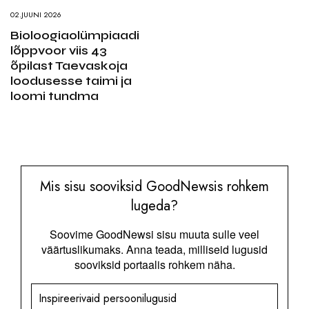
02.JUUNI 2026
Bioloogiaolümpiaadi
lõppvoor viis 43
õpilast Taevaskoja
loodusesse taimi ja
loomi tundma
Mis sisu sooviksid GoodNewsis rohkem
lugeda?
Soovime GoodNewsi sisu muuta sulle veel
väärtuslikumaks. Anna teada, milliseid lugusid
sooviksid portaalis rohkem näha.
Inspireerivaid persoonilugusid