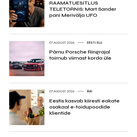
RAAMATUESITLUS
TELETORNIS: Mart Sander
pani Merivälja UFO
07.AUGUST 2026
EESTI ELU
Pärnu Porsche Ringrajal
toimub viimast korda üle
07.AUGUST 2026
ÄRI
Eestis kasvab kiiresti eakate
osakaal e-toidupoodide
klientide