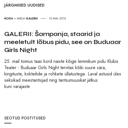
JÄRGMISED UUDISED
KODU
>
MELU
GALERII
31.MAI 2013
GALERII: Šampanja, staarid ja
meeletult lõbus pidu, see on Buduaar
Girls Night
25. mail toimus taas kord naiste kõige lemmikum pidu Klubis
Teater - Buduaar Girls Night tervitas kõiki suure sära,
kingituste, kokteilide ja rohkete üllatustega. Laval astusid üles
seksikad meestantsijad ning tantsumuusikat jätkus
kuni varajaste
SEOTUD POSTITUSED