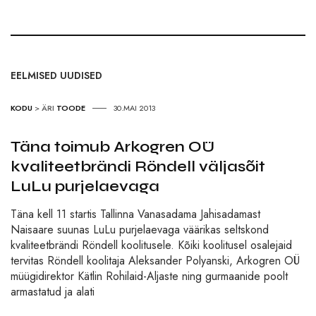
EELMISED UUDISED
KODU
>
ÄRI
TOODE
30.MAI 2013
Täna toimub Arkogren OÜ
kvaliteetbrändi Röndell väljasõit
LuLu purjelaevaga
Täna kell 11 startis Tallinna Vanasadama Jahisadamast
Naisaare suunas LuLu purjelaevaga väärikas seltskond
kvaliteetbrändi Röndell koolitusele. Kõiki koolitusel osalejaid
tervitas Röndell koolitaja Aleksander Polyanski, Arkogren OÜ
müügidirektor Kätlin Rohilaid-Aljaste ning gurmaanide poolt
armastatud ja alati