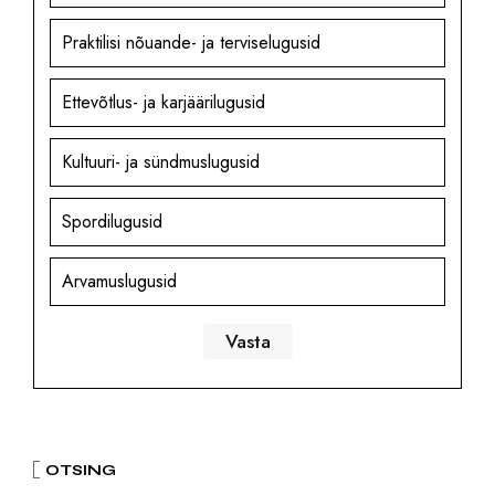
Praktilisi nõuande- ja terviselugusid
Ettevõtlus- ja karjäärilugusid
Kultuuri- ja sündmuslugusid
Spordilugusid
Arvamuslugusid
OTSING