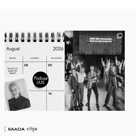
vihje
SAADA