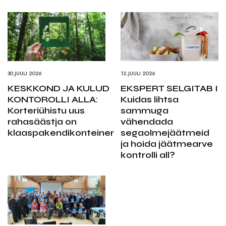
30.JUULI 2026
12.JUULI 2026
KESKKOND JA KULUD
EKSPERT SELGITAB I
KONTOROLLI ALLA:
Kuidas lihtsa
Korteriühistu uus
sammuga
rahasäästja on
vähendada
klaaspakendikonteiner
segaolmejäätmeid
ja hoida jäätmearve
kontrolli all?