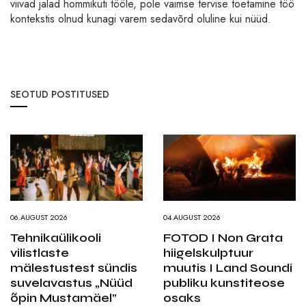
viivad jalad hommikuti tööle, pole vaimse tervise toetamine töö
kontekstis olnud kunagi varem sedavõrd oluline kui nüüd.
SEOTUD POSTITUSED
06.AUGUST 2026
04.AUGUST 2026
Tehnikaülikooli
FOTOD I Non Grata
vilistlaste
hiigelskulptuur
mälestustest sündis
muutis I Land Soundi
suvelavastus „Nüüd
publiku kunstiteose
õpin Mustamäel”
osaks