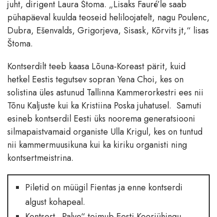
juht, dirigent Laura Štoma. „Lisaks Fauré’le saab
pühapäeval kuulda teoseid heliloojatelt, nagu Poulenc,
Dubra, Ešenvalds, Grigorjeva, Sisask, Kõrvits jt,“ lisas
Štoma.
Kontserdilt teeb kaasa Lõuna-Koreast pärit, kuid
hetkel Eestis tegutsev sopran Yena Choi, kes on
solistina üles astunud Tallinna Kammerorkestri ees nii
Tõnu Kaljuste kui ka Kristiina Poska juhatusel. Samuti
esineb kontserdil Eesti üks noorema generatsiooni
silmapaistvamaid organiste Ulla Krigul, kes on tuntud
nii kammermuusikuna kui ka kiriku organisti ning
kontsertmeistrina.
Piletid on müügil Fientas ja enne kontserdi
algust kohapeal.
Kontsert „Palve“ toimub Eesti Kooriühingu