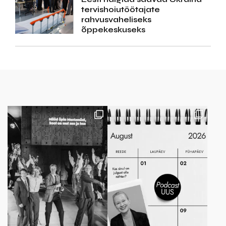
tervishoiutöötajate
rahvusvaheliseks
õppekeskuseks