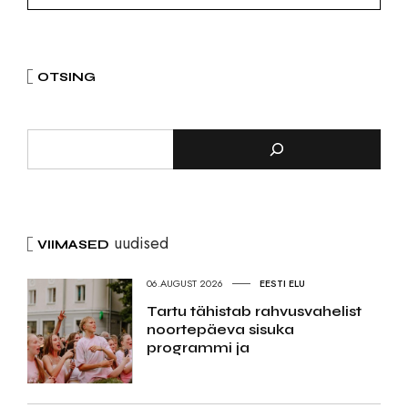
OTSING
uudised
VIIMASED
06.AUGUST 2026
EESTI ELU
Tartu tähistab rahvusvahelist
noortepäeva sisuka
programmi ja