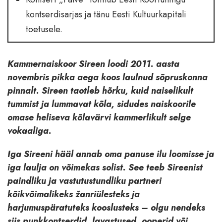
kontserdisarjas ja tänu Eesti Kultuurkapitali
toetusele.
Kammernaiskoor Sireen loodi 2011. aasta
novembris pikka aega koos laulnud sõpruskonna
pinnalt. Sireen taotleb hõrku, kuid naiselikult
tummist ja lummavat kõla, sidudes naiskoorile
omase heliseva kõlavärvi kammerlikult selge
vokaaliga.
Iga Sireeni hääl annab oma panuse ilu loomisse ja
iga laulja on võimekas solist. See teeb Sireenist
paindliku ja vastutustundliku partneri
kõikvõimalikeks žanriülesteks ja
harjumuspäratuteks kooslusteks – olgu nendeks
siis punkkontserdid, lavastused, ooperid või