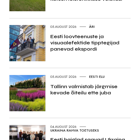
05.AUGUST 2026
ÄRI
Eesti loovteenuste ja
visuaalefektide tipptegijad
panevad ekspordi
05.AUGUST 2026
EESTI ELU
Tallinn valmistab järgmise
kevade õiteilu ette juba
04.AUGUST 2026
UKRAINA RAHVA TOETUSEKS
Eesti haiglad saavad Ukraina