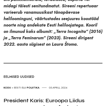
midagi täiesti senitundmatut. Sireeni repertuaar
varieerub vanamuusikast tänapäevase
heliloominguni, väärtustades seejuures koostööd
noorte ning andekate Eesti heliloojatega. Kooril
on ilmunud kaks albumit: „Terra Incognita“ (2016)
ja „Terra Feminarum“ (2023). Sireeni dirigent
2022. aasta sügisest on Laura Štoma.
EELMISED UUDISED
KODU
>
EESTI ELU
POLIITIKA
05.APRILL 2024
President Karis: Euroopa Liidus