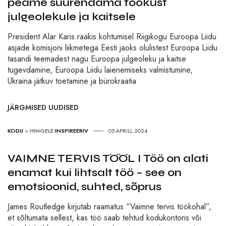
peame suurendama fookust
julgeolekule ja kaitsele
President Alar Karis rääkis kohtumisel Riigikogu Euroopa Liidu
asjade komisjoni liikmetega Eesti jaoks olulistest Euroopa Liidu
tasandi teemadest nagu Euroopa julgeoleku ja kaitse
tugevdamine, Euroopa Liidu laienemiseks valmistumine,
Ukraina jätkuv toetamine ja bürokraatia
JÄRGMISED UUDISED
KODU
>
HINGELE
INSPIREERIV
05.APRILL 2024
VAIMNE TERVIS TÖÖL I Töö on alati
enamat kui lihtsalt töö – see on
emotsioonid, suhted, sõprus
James Routledge kirjutab raamatus “Vaimne tervis töökohal”,
et sõltumata sellest, kas töö saab tehtud kodukontoris või