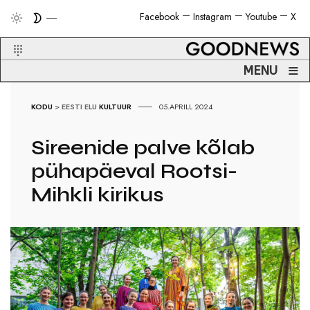
Facebook
Instagram
Youtube
X
≡
MENU
KODU
>
EESTI ELU
KULTUUR
05.APRILL 2024
Sireenide palve kõlab
pühapäeval Rootsi-
Mihkli kirikus