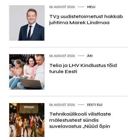
06.AUGUST 2026
MELU
TV3 uudistetoimetust hakkab
juhtima Marek Lindmaa
06.AUGUST 2026
ÄRI
Telia ja LHV Kindlustus tõid
turule Eesti
06.AUGUST 2026
EESTI ELU
Tehnikaülikooli vilistlaste
mälestustest sündis
suvelavastus „Nüüd õpin