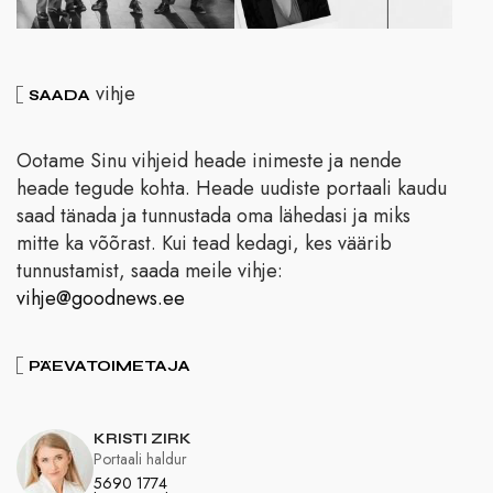
vihje
SAADA
Ootame Sinu vihjeid heade inimeste ja nende
heade tegude kohta. Heade uudiste portaali kaudu
saad tänada ja tunnustada oma lähedasi ja miks
mitte ka võõrast. Kui tead kedagi, kes väärib
tunnustamist, saada meile vihje:
vihje@goodnews.ee
PÄEVATOIMETAJA
KRISTI ZIRK
Portaali haldur
5690 1774