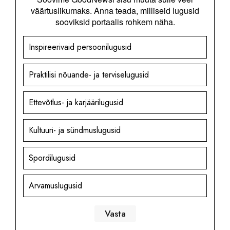
väärtuslikumaks. Anna teada, milliseid lugusid
sooviksid portaalis rohkem näha.
Inspireerivaid persoonilugusid
Praktilisi nõuande- ja terviselugusid
Ettevõtlus- ja karjäärilugusid
Kultuuri- ja sündmuslugusid
Spordilugusid
Arvamuslugusid