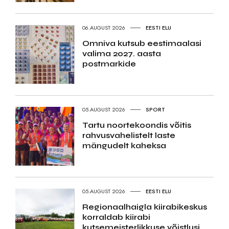
06.AUGUST 2026
EESTI ELU
Omniva kutsub eestimaalasi
valima 2027. aasta
postmarkide
05.AUGUST 2026
SPORT
Tartu noortekoondis võitis
rahvusvahelistelt laste
mängudelt kaheksa
05.AUGUST 2026
EESTI ELU
Regionaalhaigla kiirabikeskus
korraldab kiirabi
kutsemeisterlikkuse võistlusi