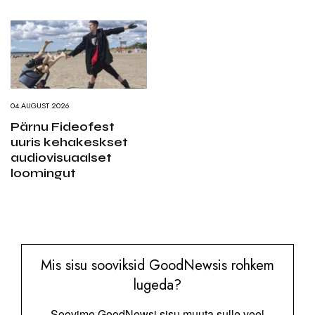
04.AUGUST 2026
Pärnu Fideofest
uuris kehakeskset
audiovisuaalset
loomingut
Mis sisu sooviksid GoodNewsis rohkem
lugeda?
Soovime GoodNewsi sisu muuta sulle veel