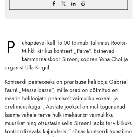
P
ühapäeval kell 15.00 toimub Tallinnas Rootsi-
Mihkli kirikus kontsert „Palve“. Esinevad
kammernaiskoor Sireen, sopran Yena Choi ja
organist Ulla Krigul.
Kontserdi peateoseks on prantsuse helilooja Gabriel
Fauré „Messe basse“, mille osad on põimitud eri
maade heliloojate peamiselt vaimuliku vokaal- ja
orelimuusikaga. „Aastate jooksul on mul kogunenud
kaante vahele terve hulk imekaunist vaimulikku
muusikat ning otsustasin selle Sireeni jaoks terviklikuks
kontserdikavaks kujundada,“ sõnas kontserdi kunstiline