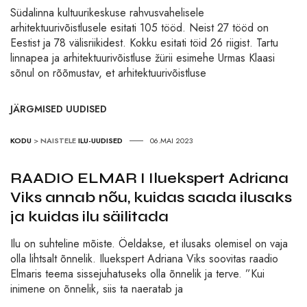
Südalinna kultuurikeskuse rahvusvahelisele
arhitektuurivõistlusele esitati 105 tööd. Neist 27 tööd on
Eestist ja 78 välisriikidest. Kokku esitati töid 26 riigist. Tartu
linnapea ja arhitektuurivõistluse žürii esimehe Urmas Klaasi
sõnul on rõõmustav, et arhitektuurivõistluse
JÄRGMISED UUDISED
KODU
>
NAISTELE
ILU-UUDISED
06.MAI 2023
RAADIO ELMAR I Iluekspert Adriana
Viks annab nõu, kuidas saada ilusaks
ja kuidas ilu säilitada
Ilu on suhteline mõiste. Öeldakse, et ilusaks olemisel on vaja
olla lihtsalt õnnelik. Iluekspert Adriana Viks soovitas raadio
Elmaris teema sissejuhatuseks olla õnnelik ja terve. ”Kui
inimene on õnnelik, siis ta naeratab ja