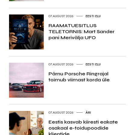
07.AUGUST 2026
EESTI ELU
RAAMATUESITLUS
TELETORNIS: Mart Sander
pani Merivälja UFO
07.AUGUST 2026
EESTI ELU
Pärnu Porsche Ringrajal
toimub viimast korda üle
07.AUGUST 2026
ÄRI
Eestis kasvab kiiresti eakate
osakaal e-toidupoodide
klientide