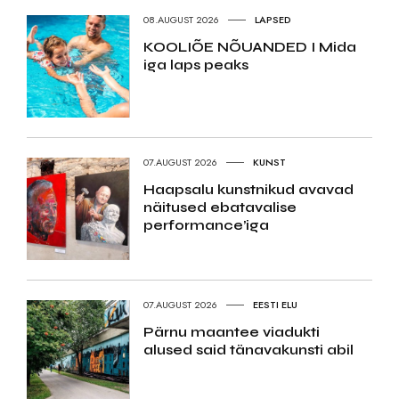
08.AUGUST 2026
LAPSED
KOOLIÕE NÕUANDED I Mida
iga laps peaks
07.AUGUST 2026
KUNST
Haapsalu kunstnikud avavad
näitused ebatavalise
performance’iga
07.AUGUST 2026
EESTI ELU
Pärnu maantee viadukti
alused said tänavakunsti abil