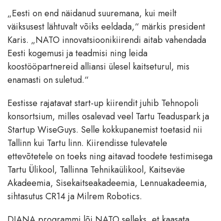
„Eesti on end näidanud suuremana, kui meilt
väiksusest lähtuvalt võiks eeldada,“ märkis president
Karis. „NATO innovatsioonikiirendi aitab vahendada
Eesti kogemusi ja teadmisi ning leida
koostööpartnereid alliansi ülesel kaitseturul, mis
enamasti on suletud.“
Eestisse rajatavat start-up kiirendit juhib Tehnopoli
konsortsium, milles osalevad veel Tartu Teaduspark ja
Startup WiseGuys. Selle kokkupanemist toetasid nii
Tallinn kui Tartu linn. Kiirendisse tulevatele
ettevõtetele on toeks ning aitavad toodete testimisega
Tartu Ülikool, Tallinna Tehnikaülikool, Kaitseväe
Akadeemia, Sisekaitseakadeemia, Lennuakadeemia,
sihtasutus CR14 ja Milrem Robotics.
DIANA programmi lõi NATO selleks, et kaasata