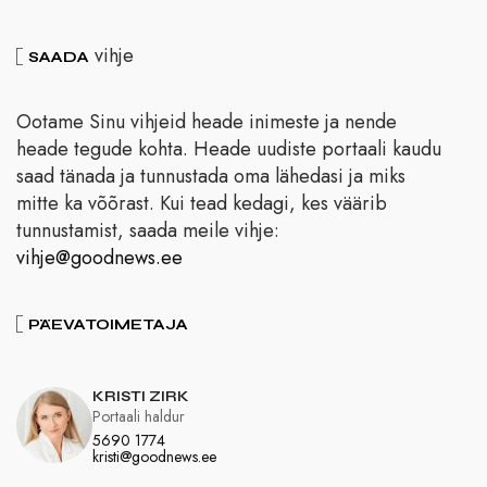
vihje
SAADA
Ootame Sinu vihjeid heade inimeste ja nende
heade tegude kohta. Heade uudiste portaali kaudu
saad tänada ja tunnustada oma lähedasi ja miks
mitte ka võõrast. Kui tead kedagi, kes väärib
tunnustamist, saada meile vihje:
vihje@goodnews.ee
PÄEVATOIMETAJA
KRISTI ZIRK
Portaali haldur
5690 1774
kristi@goodnews.ee