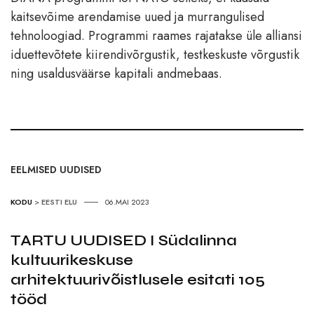
kaitsevõime arendamise uued ja murrangulised
tehnoloogiad. Programmi raames rajatakse üle alliansi
iduettevõtete kiirendivõrgustik, testkeskuste võrgustik
ning usaldusväärse kapitali andmebaas.
EELMISED UUDISED
KODU
>
EESTI ELU
06.MAI 2023
TARTU UUDISED I Südalinna
kultuurikeskuse
arhitektuurivõistlusele esitati 105
tööd