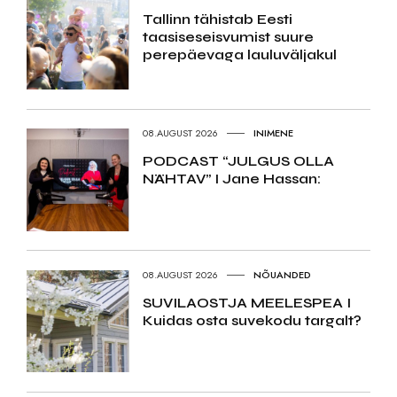
Tallinn tähistab Eesti
taasiseseisvumist suure
perepäevaga lauluväljakul
08.AUGUST 2026
INIMENE
PODCAST “JULGUS OLLA
NÄHTAV” I Jane Hassan:
08.AUGUST 2026
NÕUANDED
SUVILAOSTJA MEELESPEA I
Kuidas osta suvekodu targalt?