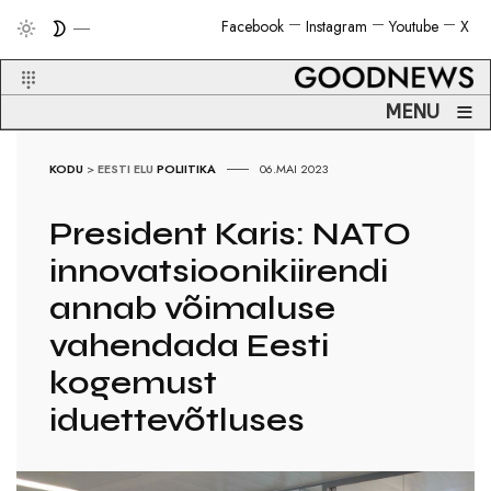
Facebook
Instagram
Youtube
X
≡
MENU
KODU
>
EESTI ELU
POLIITIKA
06.MAI 2023
President Karis: NATO
innovatsioonikiirendi
annab võimaluse
vahendada Eesti
kogemust
iduettevõtluses