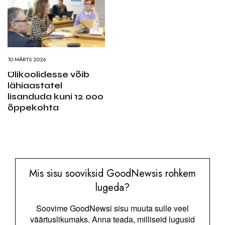
10.MÄRTS 2026
Ülikoolidesse võib
lähiaastatel
lisanduda kuni 12 000
õppekohta
Mis sisu sooviksid GoodNewsis rohkem
lugeda?
Soovime GoodNewsi sisu muuta sulle veel
väärtuslikumaks. Anna teada, milliseid lugusid