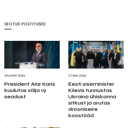
SEOTUD POSTITUSED
29.JUUNI 2026
21.MAI 2026
President Alar Karis
Eesti siseminister
kuulutas välja 19
Kiievis tunnustas
seadust
Ukraina ühiskonna
sitkust ja arutas
drooniseire
koostööd