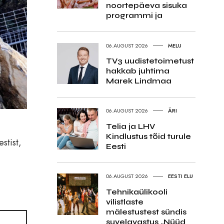
noortepäeva sisuka
programmi ja
06.AUGUST 2026
MELU
TV3 uudistetoimetust
hakkab juhtima
Marek Lindmaa
06.AUGUST 2026
ÄRI
Telia ja LHV
Kindlustus tõid turule
stist,
Eesti
06.AUGUST 2026
EESTI ELU
Tehnikaülikooli
vilistlaste
mälestustest sündis
suvelavastus „Nüüd