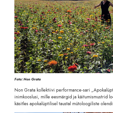
Foto: Non Grata
Non Grata kollektiivi performance-sari „Apokalüpti
inimkooslusi, mille eesmärgid ja käitumismustrid 
käsitles apokalüptilisel taustal mütoloogiliste olen