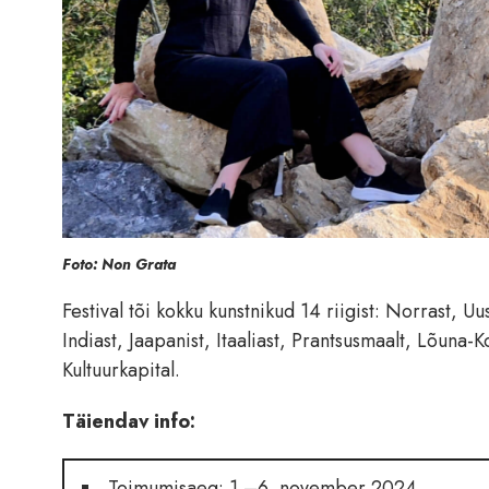
Foto: Non Grata
Festival tõi kokku kunstnikud 14 riigist: Norrast, Uu
Indiast, Jaapanist, Itaaliast, Prantsusmaalt, Lõuna-Ko
Kultuurkapital.
Täiendav info:
Toimumisaeg: 1.–6. november 2024