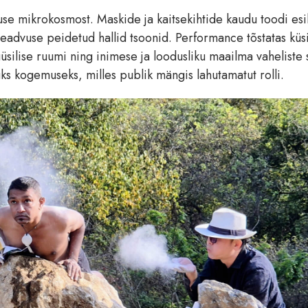
use mikrokosmost. Maskide ja kaitsekihtide kaudu toodi esil
e teadvuse peidetud hallid tsoonid. Performance tõstatas küs
füüsilise ruumi ning inimese ja loodusliku maailma vaheliste
uks kogemuseks, milles publik mängis lahutamatut rolli.