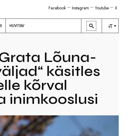
Facebook
Instagram
Youtube
X
RI
HUVITAV
TAVALINE
KESKMINE
Grata Lõuna-
SUUR
äljad“ käsitles
lle kõrval
a inimkooslusi