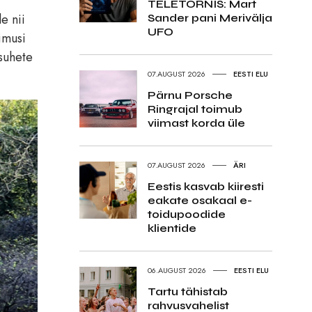
TELETORNIS: Mart
e nii
Sander pani Merivälja
UFO
imusi
 suhete
07.AUGUST 2026
EESTI ELU
Pärnu Porsche
Ringrajal toimub
viimast korda üle
07.AUGUST 2026
ÄRI
Eestis kasvab kiiresti
eakate osakaal e-
toidupoodide
klientide
06.AUGUST 2026
EESTI ELU
Tartu tähistab
rahvusvahelist