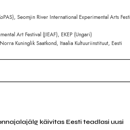
KoPAS), Seomjin River International Experimental Arts Festi
nmental Art Festival (JIEAF), EKEP (Ungari)
ra Kuninglik Saatkond, Itaalia Kultuuriinstituut, Eesti
najalajälg käivitas Eesti teadlasi uusi