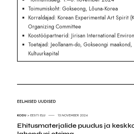
Toimumiskoht: Gokseong, Lõuna-Korea
Korraldajad: Korean Experimental Art Spirit (
Organizing Committee
Koostööpartnerid: Jirisan International Enviro
Toetajad: Jeollanam-do, Gokseongi maakond, Nor
Kultuurkapital
EELMISED UUDISED
KODU
>
EESTI ELU
15.NOVEMBER 2024
Ehitusmaterjalide puudus ja keskkon