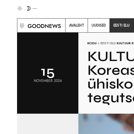
AVALEHT
UUDISED
EESTI ELU
KODU
>
EESTI ELU
KULTUUR
K
KULTU
Koreas
15
ühisko
NOVEMBER 2024
teguts