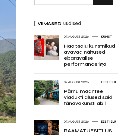
uudised
VIIMASED
07.AUGUST 2026
KUNST
Haapsalu kunstnikud
avavad näitused
ebatavalise
performance’iga
07.AUGUST 2026
EESTI ELU
Pärnu maantee
viadukti alused said
tänavakunsti abil
07.AUGUST 2026
EESTI ELU
RAAMATUESITLUS