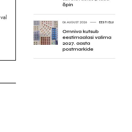
õpin
val
06.AUGUST 2026
EESTI ELU
Omniva kutsub
eestimaalasi valima
2027. aasta
postmarkide