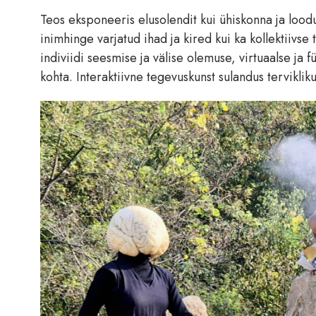
Teos eksponeeris elusolendit kui ühiskonna ja lood
inimhinge varjatud ihad ja kired kui ka kollektiivs
indiviidi seesmise ja välise olemuse, virtuaalse ja 
kohta. Interaktiivne tegevuskunst sulandus terviklik