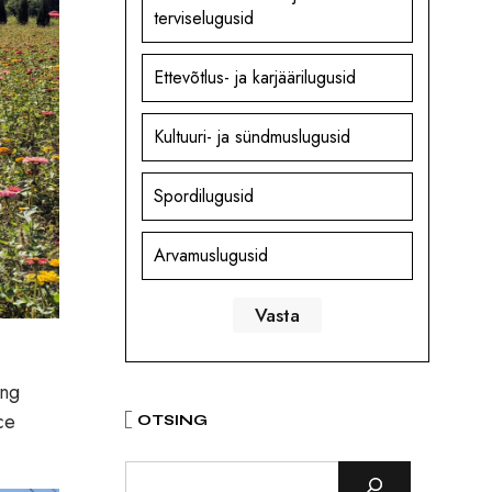
terviselugusid
Ettevõtlus- ja karjäärilugusid
Kultuuri- ja sündmuslugusid
Spordilugusid
Arvamuslugusid
ing
ce
OTSING