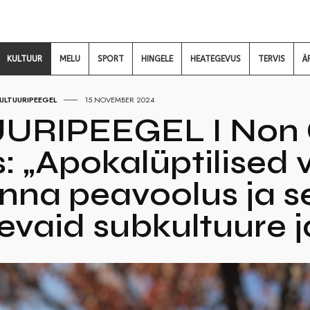
KULTUUR
MELU
SPORT
HINGELE
HEATEGEVUS
TERVIS
Ä
ULTUURIPEEGEL
15.NOVEMBER 2024
URIPEEGEL I Non 
: „Apokalüptilised v
nna peavoolus ja se
evaid subkultuure j