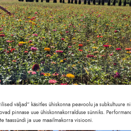
lised väljad“ käsitles ühiskonna peavoolu ja subkultuure n
loovad pinnase uue ühiskonnakorralduse sünniks. Performan
dite taassündi ja uue maailmakorra visiooni.