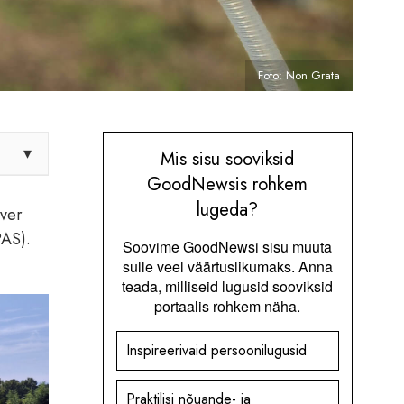
Foto: Non Grata
▾
Mis sisu sooviksid
GoodNewsis rohkem
lugeda?
iver
PAS).
Soovime GoodNewsi sisu muuta
sulle veel väärtuslikumaks. Anna
teada, milliseid lugusid sooviksid
portaalis rohkem näha.
Inspireerivaid persoonilugusid
Praktilisi nõuande- ja