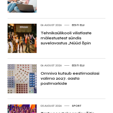
06.AUGUST 2026
EESTI ELU
Tehnikaülikooli vilistlaste
mälestustest sündis
suvelavastus „Nüüd õpin
06.AUGUST 2026
EESTI ELU
Omniva kutsub eestimaalasi
valima 2027. aasta
postmarkide
05.AUGUST 2026
SPORT