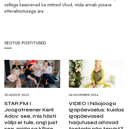
sellega kaasnevad ka mitmed ohud, mida annab piisava
ettevalmistusega ära
SEOTUD POSTITUSED
20.AUGUST 2025
04.NOVEMBER 2024
STAR FM I
VIDEO I Näojooga
Joogatreener Kerli
igapäevaelus: kuidas
Adov: see, mis hästi
igapäevased
välja ei tule, ongi just
harjutused aitavad
see, mida sa kõige
toetada näo tervist?