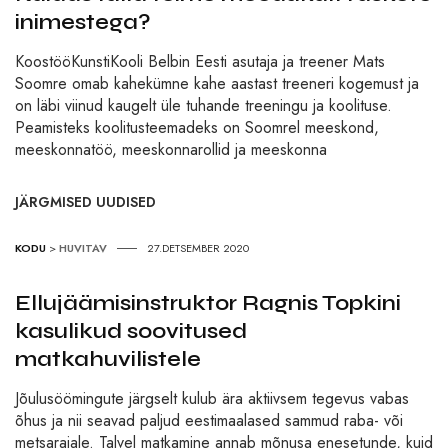
inimestega?
KoostööKunstiKooli Belbin Eesti asutaja ja treener Mats
Soomre omab kahekümne kahe aastast treeneri kogemust ja
on läbi viinud kaugelt üle tuhande treeningu ja koolituse.
Peamisteks koolitusteemadeks on Soomrel meeskond,
meeskonnatöö, meeskonnarollid ja meeskonna
JÄRGMISED UUDISED
KODU
>
HUVITAV
27.DETSEMBER 2020
Ellujäämisinstruktor Ragnis Topkini
kasulikud soovitused
matkahuvilistele
Jõulusöömingute järgselt kulub ära aktiivsem tegevus vabas
õhus ja nii seavad paljud eestimaalased sammud raba- või
metsarajale. Talvel matkamine annab mõnusa enesetunde, kuid