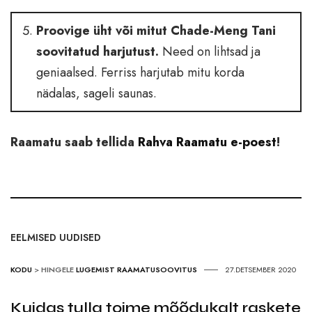
Proovige üht või mitut Chade-Meng Tani
soovitatud harjutust.
Need on lihtsad ja
geniaalsed. Ferriss harjutab mitu korda
nädalas, sageli saunas.
Raamatu saab tellida
Rahva Raamatu e-poest
!
EELMISED UUDISED
KODU
>
HINGELE
LUGEMIST
RAAMATUSOOVITUS
27.DETSEMBER 2020
Kuidas tulla toime mõõdukalt raskete