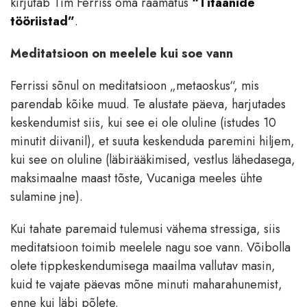
kirjutab Tim Ferriss oma raamatus
“Titaanide
tööriistad”
.
Meditatsioon on meelele kui soe vann
Ferrissi sõnul on meditatsioon „metaoskus“, mis
parendab kõike muud. Te alustate päeva, harjutades
keskendumist siis, kui see ei ole oluline (istudes 10
minutit diivanil), et suuta keskenduda paremini hiljem,
kui see on oluline (läbirääkimised, vestlus lähedasega,
maksimaalne maast tõste, Vucaniga meeles ühte
sulamine jne).
Kui tahate paremaid tulemusi vähema stressiga, siis
meditatsioon toimib meelele nagu soe vann. Võibolla
olete tippkeskendumisega maailma vallutav masin,
kuid te vajate päevas mõne minuti maharahunemist,
enne kui läbi põlete.