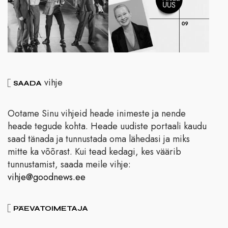
vihje
SAADA
Ootame Sinu vihjeid heade inimeste ja nende
heade tegude kohta. Heade uudiste portaali kaudu
saad tänada ja tunnustada oma lähedasi ja miks
mitte ka võõrast. Kui tead kedagi, kes väärib
tunnustamist, saada meile vihje:
vihje@goodnews.ee
PÄEVATOIMETAJA