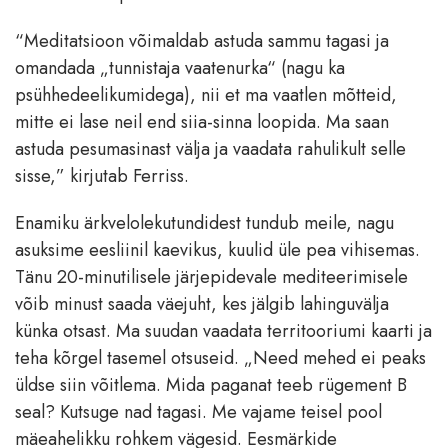
“Meditatsioon võimaldab astuda sammu tagasi ja
omandada „tunnistaja vaatenurka“ (nagu ka
psühhedeelikumidega), nii et ma vaatlen mõtteid,
mitte ei lase neil end siia-sinna loopida. Ma saan
astuda pesumasinast välja ja vaadata rahulikult selle
sisse,” kirjutab Ferriss.
Enamiku ärkvelolekutundidest tundub meile, nagu
asuksime eesliinil kaevikus, kuulid üle pea vihisemas.
Tänu 20-minutilisele järjepidevale mediteerimisele
võib minust saada väejuht, kes jälgib lahinguvälja
künka otsast. Ma suudan vaadata territooriumi kaarti ja
teha kõrgel tasemel otsuseid. „Need mehed ei peaks
üldse siin võitlema. Mida paganat teeb rügement B
seal? Kutsuge nad tagasi. Me vajame teisel pool
mäeahelikku rohkem vägesid. Eesmärkide