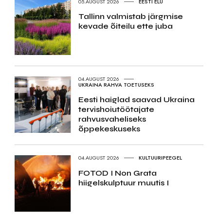
05.AUGUST 2026
EESTI ELU
Tallinn valmistab järgmise
kevade õiteilu ette juba
04.AUGUST 2026
UKRAINA RAHVA TOETUSEKS
Eesti haiglad saavad Ukraina
tervishoiutöötajate
rahvusvaheliseks
õppekeskuseks
04.AUGUST 2026
KULTUURIPEEGEL
FOTOD I Non Grata
hiigelskulptuur muutis I