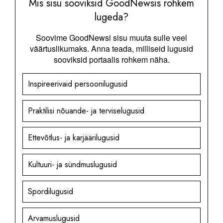
Mis sisu sooviksid GoodNewsis rohkem
lugeda?
Soovime GoodNewsi sisu muuta sulle veel
väärtuslikumaks. Anna teada, milliseid lugusid
sooviksid portaalis rohkem näha.
Inspireerivaid persoonilugusid
Praktilisi nõuande- ja terviselugusid
Ettevõtlus- ja karjäärilugusid
Kultuuri- ja sündmuslugusid
Spordilugusid
Arvamuslugusid