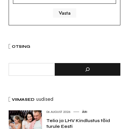
OTSING
uudised
VIIMASED
06.AUGUST 2026
ÄRI
Telia ja LHV Kindlustus tõid
turule Eesti