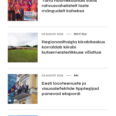
Tartu noortekoondis võitis
rahvusvahelistelt laste
mängudelt kaheksa
05.AUGUST 2026
EESTI ELU
Regionaalhaigla kiirabikeskus
korraldab kiirabi
kutsemeisterlikkuse võistlusi
05.AUGUST 2026
ÄRI
Eesti loovteenuste ja
visuaalefektide tipptegijad
panevad ekspordi