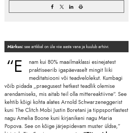
Märkus:
see artikkel on üle viie aasta vana ja kuulub arhiivi.
“E
nam kui 80% maailmaklassi esinejatest
praktiseerib igapäevaselt mingit liiki
meditatsiooni või teadvelolekut. Kumbagi
võib pidada „praegusest hetkest teadlik olemise
arendamiseks, mis aitab teil olla mittereaktiivne“. See
kehtib kõigi kohta alates Arnold Schwarzeneggerist
kuni The Clitch Mobi Justin Boretani ja tippsportlastest
nagu Amelia Boone kuni kirjanikeni nagu Maria
Popova. See on kõige järjepidevam muster üldse,”