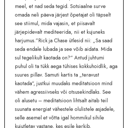
meel, et nad seda tegid. Sotsiaalne surve
omada neli päeva järjest õpetajat oli täpselt
see stiimul, mida vajasin, et piisavalt
järjepidevalt mediteerida, nii et kujuneks
harjumus.”Rick ja Chase ütlesid nii: „Sa saad
seda endale lubada ja see võib aidata. Mida
sul tegelikult kaotada on?“ Antud juhtumi
puhul oli ta tükk aega tühises kokkuhoidlik, aga
suures pillav. Samuti kartis ta „teravust
kaotada“, justkui muudaks meditatsioon mind
vähem agressiivseks või otsusekindlaks. See
oli alusetu – meditatsioon lihtsalt aitab teil
suunata energiat vähestele olulistele asjadele,
selle asemel et võtta igal hommikul sihile
kujutletav vastane, kes esile kerkib.