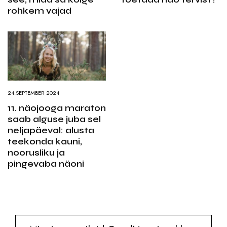
rohkem vajad
24.SEPTEMBER 2024
11. näojooga maraton
saab alguse juba sel
neljapäeval: alusta
teekonda kauni,
noorusliku ja
pingevaba näoni