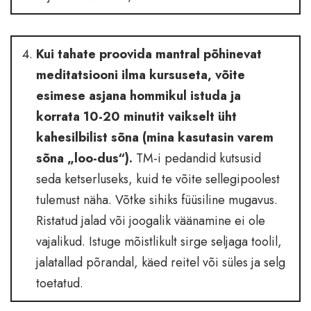
Kui tahate proovida mantral põhinevat
meditatsiooni ilma kursuseta, võite
esimese asjana hommikul istuda ja
korrata 10-20 minutit vaikselt üht
kahesilbilist sõna (mina kasutasin varem
sõna „loo-dus“).
TM-i pedandid kutsusid
seda ketserluseks, kuid te võite sellegipoolest
tulemust näha. Võtke sihiks füüsiline mugavus.
Ristatud jalad või joogalik väänamine ei ole
vajalikud. Istuge mõistlikult sirge seljaga toolil,
jalatallad põrandal, käed reitel või süles ja selg
toetatud.