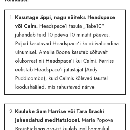
Kasutage äppi, nagu näiteks Headspace
või Calm.
Headspace’i tasuta „Take10“
juhendab teid 10 päeva 10 minutit päevas.
Paljud kasutavad Headspace’i ka abivahendina
uinumisel. Amelia Boone kasutab sõltuvalt
olukorrast nii Headspace’i kui Calmi. Ferriss
eelistab Headspace’i jutustajat (Andy
Puddicombe), kuid Calmis kõlavad taustal
loodushääled, mis rahustavad närve.
Kuulake Sam Harrise või Tara Brachi
juhendatud meditatsiooni.
Maria Popova
BrainPickings.org-ist kuulab igal hommikul