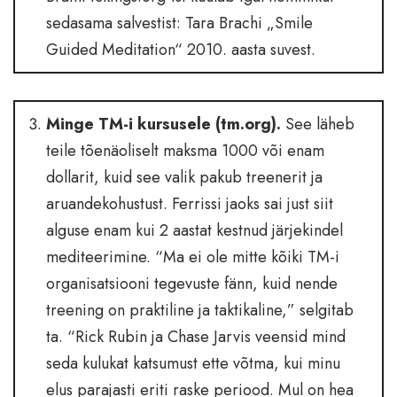
sedasama salvestist: Tara Brachi „Smile
Guided Meditation“ 2010. aasta suvest.
Minge TM-i kursusele (tm.org).
See läheb
teile tõenäoliselt maksma 1000 või enam
dollarit, kuid see valik pakub treenerit ja
aruandekohustust. Ferrissi jaoks sai just siit
alguse enam kui 2 aastat kestnud järjekindel
mediteerimine. “Ma ei ole mitte kõiki TM-i
organisatsiooni tegevuste fänn, kuid nende
treening on praktiline ja taktikaline,” selgitab
ta. “Rick Rubin ja Chase Jarvis veensid mind
seda kulukat katsumust ette võtma, kui minu
elus parajasti eriti raske periood. Mul on hea