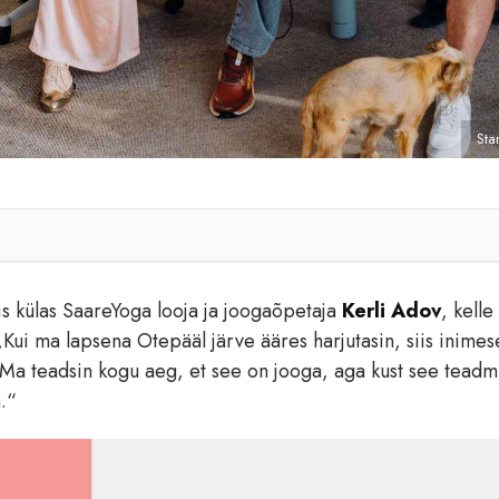
Sta
s külas SaareYoga looja ja joogaõpetaja
Kerli Adov
, kelle
„Kui ma lapsena Otepääl järve ääres harjutasin, siis inime
 Ma teadsin kogu aeg, et see on jooga, aga kust see teadm
.“