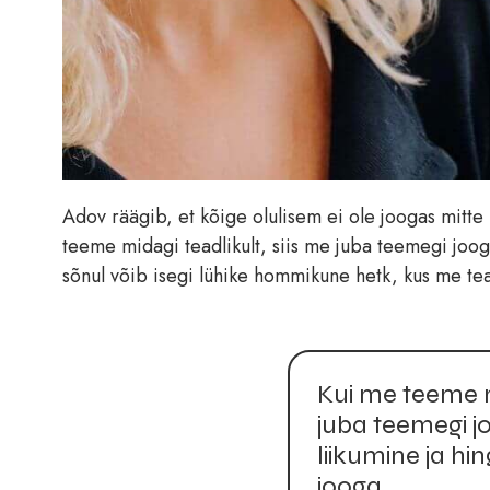
Adov räägib, et kõige olulisem ei ole joogas mitte
teeme midagi teadlikult, siis me juba teemegi joog
sõnul võib isegi lühike hommikune hetk, kus me tea
Kui me teeme mi
juba teemegi j
liikumine ja hi
jooga.