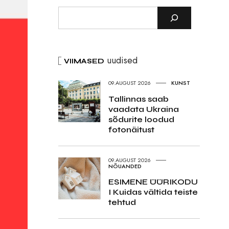
uudised
VIIMASED
09.AUGUST 2026
KUNST
Tallinnas saab
vaadata Ukraina
sõdurite loodud
fotonäitust
09.AUGUST 2026
NÕUANDED
ESIMENE ÜÜRIKODU
I Kuidas vältida teiste
tehtud