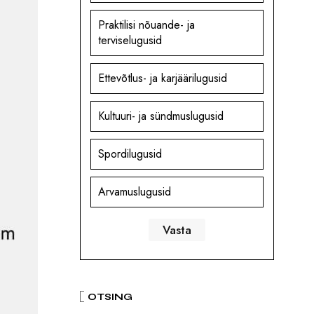
Praktilisi nõuande- ja
terviselugusid
Ettevõtlus- ja karjäärilugusid
Kultuuri- ja sündmuslugusid
Spordilugusid
Arvamuslugusid
OTSING