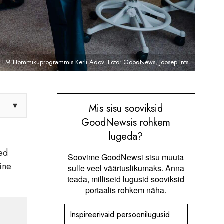
r FM Hommikuprogrammis Kerli Adov. Foto: GoodNews, Joosep Ints
▾
Mis sisu sooviksid
GoodNewsis rohkem
lugeda?
sed
Soovime GoodNewsi sisu muuta
ine
sulle veel väärtuslikumaks. Anna
teada, milliseid lugusid sooviksid
portaalis rohkem näha.
Inspireerivaid persoonilugusid