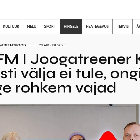
KULTUUR
MELU
SPORT
HINGELE
HEATEGEVUS
TERVIS
Ä
 MEDITATSIOON
20.AUGUST 2025
M I Joogatreener Ke
ti välja ei tule, ong
ge rohkem vajad