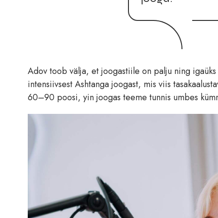
Adov toob välja, et joogastiile on palju ning igaük
intensiivsest Ashtanga joogast, mis viis tasakaalust
60–90 poosi, yin joogas teeme tunnis umbes kümme 