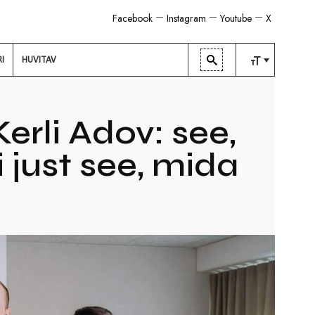
Facebook
Instagram
Youtube
X
RI
HUVITAV
TAVALINE
KESKMINE
rli Adov: see,
SUUR
i just see, mida