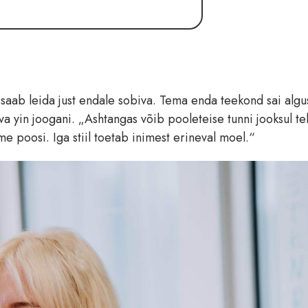
s saab leida just endale sobiva. Tema enda teekond sai algu
ava yin joogani. „Ashtangas võib pooleteise tunni jooksul t
poosi. Iga stiil toetab inimest erineval moel.“