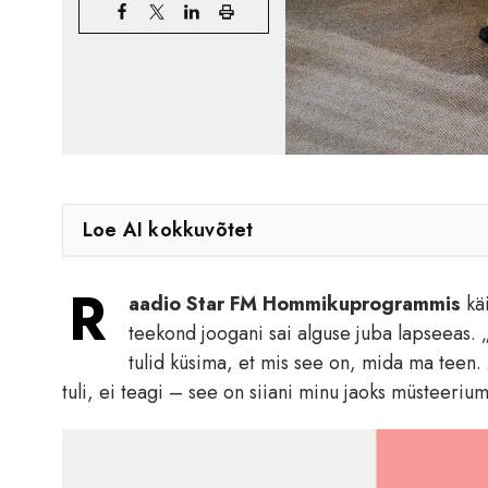
Loe AI kokkuvõtet
R
aadio Star FM Hommikuprogrammis
käi
teekond joogani sai alguse juba lapseeas. 
tulid küsima, et mis see on, mida ma teen.
tuli, ei teagi – see on siiani minu jaoks müsteerium