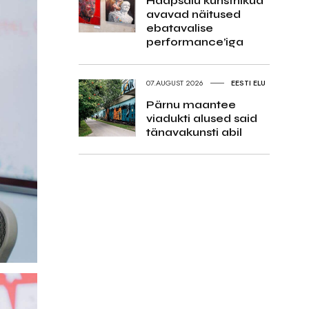
Haapsalu kunstnikud
avavad näitused
ebatavalise
performance’iga
07.AUGUST 2026
EESTI ELU
Pärnu maantee
viadukti alused said
tänavakunsti abil