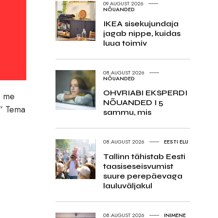
09.AUGUST 2026
NÕUANDED
IKEA sisekujundaja
jagab nippe, kuidas
luua toimiv
08.AUGUST 2026
NÕUANDED
OHVRIABI EKSPERDI
i me
NÕUANDED I 5
.“ Tema
sammu, mis
.
08.AUGUST 2026
EESTI ELU
Tallinn tähistab Eesti
taasiseseisvumist
suure perepäevaga
lauluväljakul
08.AUGUST 2026
INIMENE