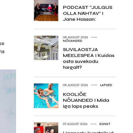
PODCAST “JULGUS
OLLA NÄHTAV” I
Jane Hassan:
08.AUGUST 2026
NÕUANDED
se
SUVILAOSTJA
eha
MEELESPEA I Kuidas
osta suvekodu
targalt?
08.AUGUST 2026
LAPSED
KOOLIÕE
NÕUANDED I Mida
iga laps peaks
07.AUGUST 2026
KUNST