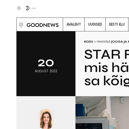
AVALEHT
UUDISED
EESTI ELU
KODU
>
HINGELE
JOOGA JA
STAR F
20
mis häs
AUGUST 2025
sa kõi