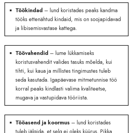
Töökindad
– lund koristades peaks kandma
tööks ettenähtud kindaid, mis on soojapidavad
ja libisemisvastase kattega.
Töövahendid
– lume lükkamiseks
koristusvahendit valides tasuks mõelda, kui
tihti, kui kaua ja millistes tingimustes tuleb
seda kasutada. Igapäevase mitmetunnise töö
korral peaks kindlasti valima kvaliteetse,
mugava ja vastupidava tööriista.
Tööasend ja koormus
– lund koristades
tuleb jälgida, et selg ei oleks küürus. Pikka