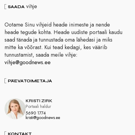
vihje
SAADA
Ootame Sinu vihjeid heade inimeste ja nende
heade tegude kohta. Heade uudiste portaali kaudu
saad tänada ja tunnustada oma lähedasi ja miks
mitte ka võõrast. Kui tead kedagi, kes väärib
tunnustamist, saada meile vihje:
vihje@goodnews.ee
PÄEVATOIMETAJA
KRISTI ZIRK
Portaali haldur
5690 1774
kristi@goodnews.ee
KONTAKT