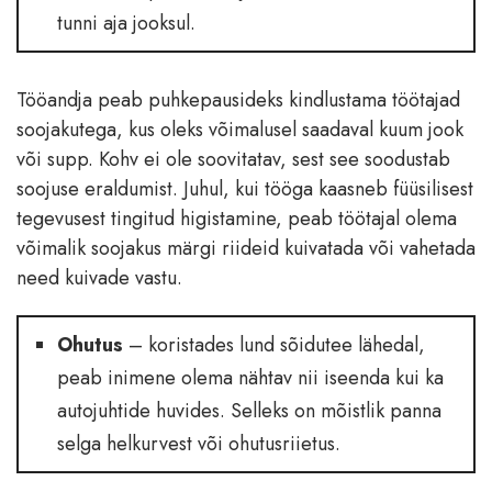
tunni aja jooksul.
Tööandja peab puhkepausideks kindlustama töötajad
soojakutega, kus oleks võimalusel saadaval kuum jook
või supp. Kohv ei ole soovitatav, sest see soodustab
soojuse eraldumist. Juhul, kui tööga kaasneb füüsilisest
tegevusest tingitud higistamine, peab töötajal olema
võimalik soojakus märgi riideid kuivatada või vahetada
need kuivade vastu.
Ohutus
– koristades lund sõidutee lähedal,
peab inimene olema nähtav nii iseenda kui ka
autojuhtide huvides. Selleks on mõistlik panna
selga helkurvest või ohutusriietus.