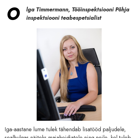
O
lga Timmermann, Tööinspektsiooni Põhja
inspektsiooni teabespetsialist
Iga-aastane lume tulek tähendab lisatööd paljudele,
sealhulgas näiteks majahoidjatele ning neile, kel tuleb