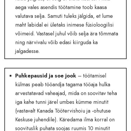
aega vales asendis töötamine toob kaasa
valutava selja. Samuti tuleks jälgida, et lume
maht labidal ei ületaks inimese füsioloogilisi
võimeid. Vastasel juhul võib selja ära tõmmata
ning närvivalu võib edasi kiirguda ka
jalgadesse.
Puhkepausid ja soe jook
– töötamisel
külmas peab tööandja tagama tööaja hulka
arvestatavad vaheajad, mida on soovitav teha
iga kahe tunni järel umbes kümme minutit
(vastavalt Kanada Töötervishoiu ja -ohutuse
Keskuse juhendile). Käredama ilma korral on
soovituslik puhata soojas ruumis 10 minutit