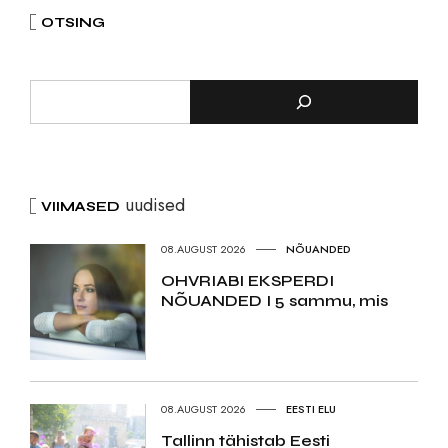
OTSING
uudised
VIIMASED
08.AUGUST 2026
NÕUANDED
OHVRIABI EKSPERDI
NÕUANDED I 5 sammu, mis
08.AUGUST 2026
EESTI ELU
Tallinn tähistab Eesti