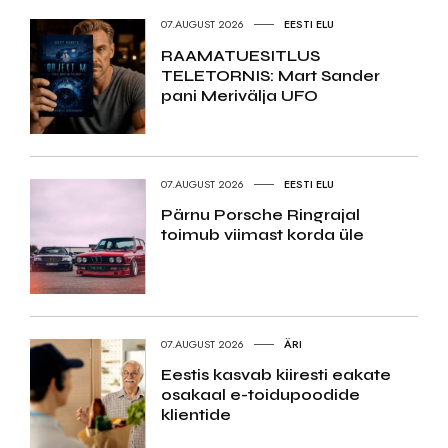
07.AUGUST 2026
EESTI ELU
RAAMATUESITLUS
TELETORNIS: Mart Sander
pani Merivälja UFO
07.AUGUST 2026
EESTI ELU
Pärnu Porsche Ringrajal
toimub viimast korda üle
07.AUGUST 2026
ÄRI
Eestis kasvab kiiresti eakate
osakaal e-toidupoodide
klientide