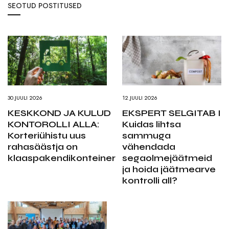
SEOTUD POSTITUSED
30.JUULI 2026
12.JUULI 2026
KESKKOND JA KULUD
EKSPERT SELGITAB I
KONTOROLLI ALLA:
Kuidas lihtsa
Korteriühistu uus
sammuga
rahasäästja on
vähendada
klaaspakendikonteiner
segaolmejäätmeid
ja hoida jäätmearve
kontrolli all?