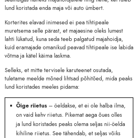
lund koristada enda maja või auto ümbert.
Korterites elavad inimesed ei pea tihtipeale
muretsema selle pärast, et majaesine oleks lumest
lahti lükatud, kuna seda teeb palgatud majahoidja,
kuid eramajade omanikud peavad tihtipeale ise labida
võtma ja kätel käima laskma.
Selleks, et mitte tervisele karuteenet osutada,
tuletame meelde mõned lihtsad põhitõed, mida peaks
lund koristades meeles pidama:
Õige riietus
– öeldakse, et ei ole halba ilma,
on vaid kehv riietus. Pikemat aega õues olles
ja lund koristades peaks olema seljas nii-öelda
kihiline riietus. See tähendab, et seljas võiks