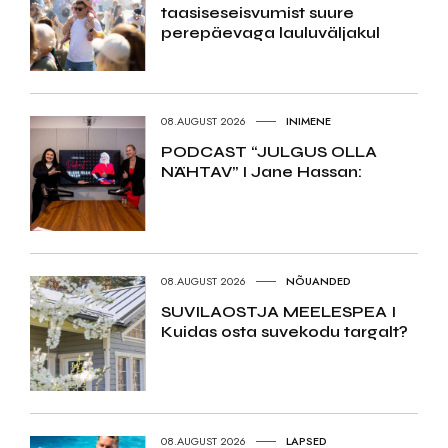
taasiseseisvumist suure
perepäevaga lauluväljakul
08.AUGUST 2026
INIMENE
PODCAST “JULGUS OLLA
NÄHTAV” I Jane Hassan:
08.AUGUST 2026
NÕUANDED
SUVILAOSTJA MEELESPEA I
Kuidas osta suvekodu targalt?
08.AUGUST 2026
LAPSED