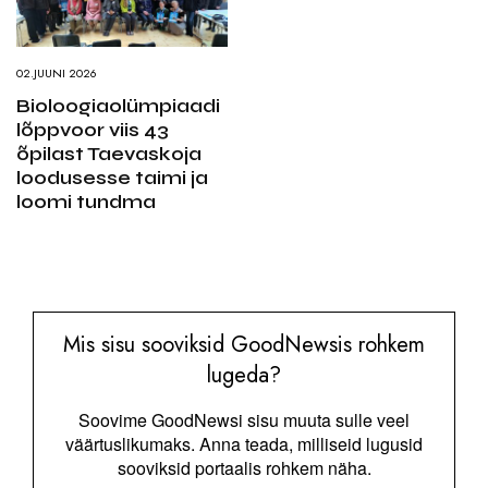
02.JUUNI 2026
Bioloogiaolümpiaadi
lõppvoor viis 43
õpilast Taevaskoja
loodusesse taimi ja
loomi tundma
Mis sisu sooviksid GoodNewsis rohkem
lugeda?
Soovime GoodNewsi sisu muuta sulle veel
väärtuslikumaks. Anna teada, milliseid lugusid
sooviksid portaalis rohkem näha.