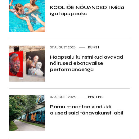
KOOLIÕE NÕUANDED I Mida
iga laps peaks
07.AUGUST 2026
KUNST
Haapsalu kunstnikud avavad
näitused ebatavalise
performance’iga
07.AUGUST 2026
EESTI ELU
Pärnu maantee viadukti
alused said tänavakunsti abil