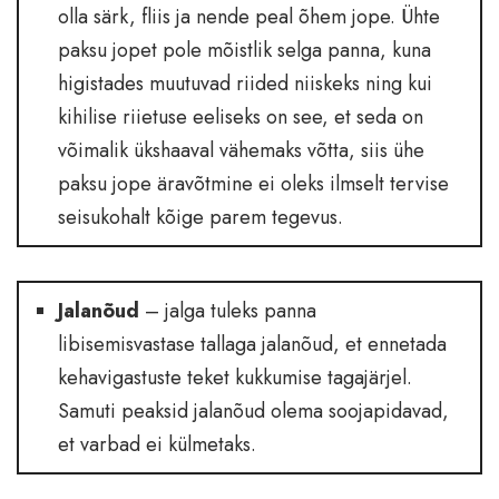
olla särk, fliis ja nende peal õhem jope. Ühte
paksu jopet pole mõistlik selga panna, kuna
higistades muutuvad riided niiskeks ning kui
kihilise riietuse eeliseks on see, et seda on
võimalik ükshaaval vähemaks võtta, siis ühe
paksu jope äravõtmine ei oleks ilmselt tervise
seisukohalt kõige parem tegevus.
Jalanõud
– jalga tuleks panna
libisemisvastase tallaga jalanõud, et ennetada
kehavigastuste teket kukkumise tagajärjel.
Samuti peaksid jalanõud olema soojapidavad,
et varbad ei külmetaks.