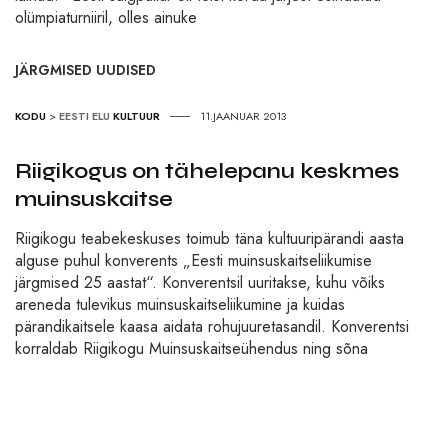
olümpiaturniiril, olles ainuke
JÄRGMISED UUDISED
KODU
>
EESTI ELU
KULTUUR
11.JAANUAR 2013
Riigikogus on tähelepanu keskmes
muinsuskaitse
Riigikogu teabekeskuses toimub täna kultuuripärandi aasta
alguse puhul konverents „Eesti muinsuskaitseliikumise
järgmised 25 aastat“. Konverentsil uuritakse, kuhu võiks
areneda tulevikus muinsuskaitseliikumine ja kuidas
pärandikaitsele kaasa aidata rohujuuretasandil. Konverentsi
korraldab Riigikogu Muinsuskaitseühendus ning sõna