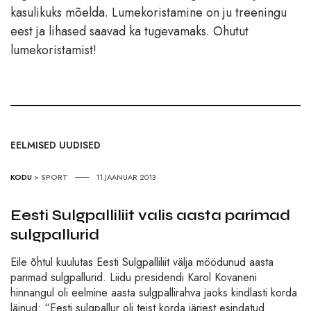
kasulikuks mõelda. Lumekoristamine on ju treeningu
eest ja lihased saavad ka tugevamaks. Ohutut
lumekoristamist!
EELMISED UUDISED
KODU
>
SPORT
11.JAANUAR 2013
Eesti Sulgpalliliit valis aasta parimad
sulgpallurid
Eile õhtul kuulutas Eesti Sulgpalliliit välja möödunud aasta
parimad sulgpallurid. Liidu presidendi Karol Kovaneni
hinnangul oli eelmine aasta sulgpallirahva jaoks kindlasti korda
läinud: “Eesti sulgpallur oli teist korda järjest esindatud