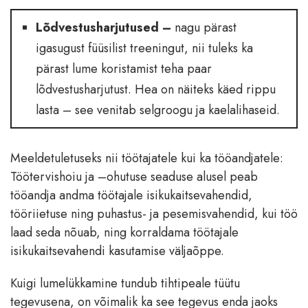
Lõdvestusharjutused –
nagu pärast
igasugust füüsilist treeningut, nii tuleks ka
pärast lume koristamist teha paar
lõdvestusharjutust. Hea on näiteks käed rippu
lasta – see venitab selgroogu ja kaelalihaseid.
Meeldetuletuseks nii töötajatele kui ka tööandjatele:
Töötervishoiu ja –ohutuse seaduse alusel peab
tööandja andma töötajale isikukaitsevahendid,
tööriietuse ning puhastus- ja pesemisvahendid, kui töö
laad seda nõuab, ning korraldama töötajale
isikukaitsevahendi kasutamise väljaõppe.
Kuigi lumelükkamine tundub tihtipeale tüütu
tegevusena, on võimalik ka see tegevus enda jaoks