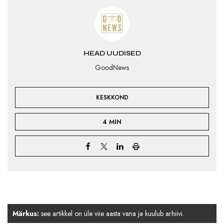
HEAD UUDISED
GoodNews
KESKKOND
4 MIN
Märkus:
see artikkel on üle viie aasta vana ja kuulub arhiivi.