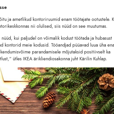
sse
õitu ja ametlikud kontoriruumid enam töötajate ootustele. K
ntorikeskkonnas nii olulised, siis nüüd on see muutumas.
nüüd, kui paljudel on võimalik kodust töötada ja hubasust
ud kontorid meie kodusid. Tööandjad püüavad luua üha ena
keskendumisvõime parandamisele mõjutaksid positiivselt ka
htlust,“ ütles IKEA ärikliendiosakonna juht Kärilin Kuhlap.