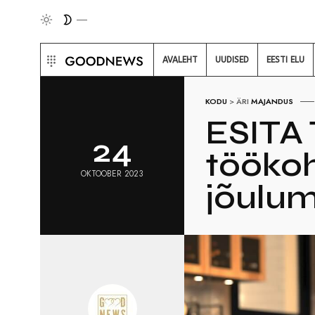
AVALEHT
UUDISED
EESTI ELU
KODU
>
ÄRI
MAJANDUS
ESITA 
24
töökoh
OKTOOBER 2023
jõulum