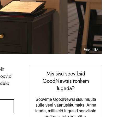
Foto: IKEA
oht
Mis sisu sooviksid
Soovid
GoodNewsis rohkem
adeks
lugeda?
Soovime GoodNewsi sisu muuta
sulle veel väärtuslikumaks. Anna
teada, milliseid lugusid sooviksid
portaalis rohkem näha.