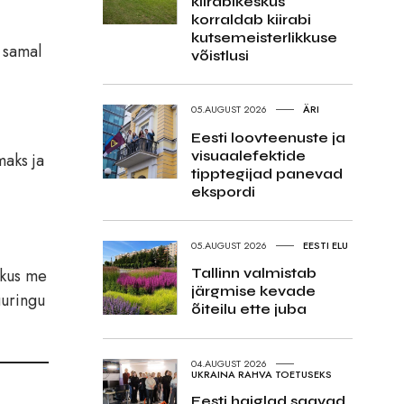
kiirabikeskus
korraldab kiirabi
kutsemeisterlikkuse
 samal
võistlusi
05.AUGUST 2026
ÄRI
Eesti loovteenuste ja
visuaalefektide
maks ja
tipptegijad panevad
ekspordi
05.AUGUST 2026
EESTI ELU
 kus me
Tallinn valmistab
järgmise kevade
uuringu
õiteilu ette juba
04.AUGUST 2026
UKRAINA RAHVA TOETUSEKS
Eesti haiglad saavad