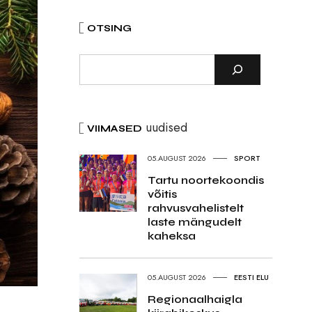
OTSING
uudised
VIIMASED
05.AUGUST 2026
SPORT
Tartu noortekoondis
võitis
rahvusvahelistelt
laste mängudelt
kaheksa
05.AUGUST 2026
EESTI ELU
Regionaalhaigla