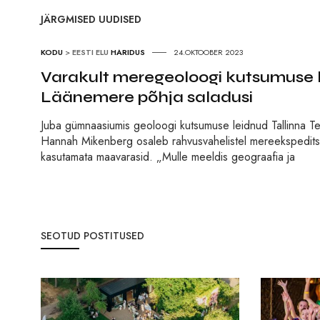
JÄRGMISED UUDISED
KODU
>
EESTI ELU
HARIDUS
24.OKTOOBER 2023
Varakult meregeoloogi kutsumuse l
Läänemere põhja saladusi
Juba gümnaasiumis geoloogi kutsumuse leidnud Tallinna Tehn
Hannah Mikenberg osaleb rahvusvahelistel mereekspeditsi
kasutamata maavarasid. „Mulle meeldis geograafia ja
SEOTUD POSTITUSED