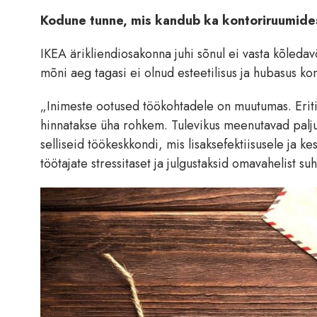
Kodune tunne, mis kandub ka kontoriruumide
IKEA ärikliendiosakonna juhi sõnul ei vasta kõledav
mõni aeg tagasi ei olnud esteetilisus ja hubasus ko
„Inimeste ootused töökohtadele on muutumas. Eriti 
hinnatakse üha rohkem. Tulevikus meenutavad palj
selliseid töökeskkondi, mis lisaksefektiisusele ja 
töötajate stressitaset ja julgustaksid omavahelist su