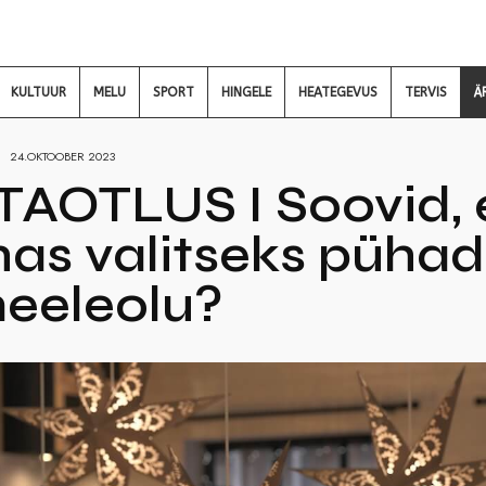
KULTUUR
MELU
SPORT
HINGELE
HEATEGEVUS
TERVIS
Ä
24.OKTOOBER 2023
TAOTLUS I Soovid, e
as valitseks pühade
eeleolu?