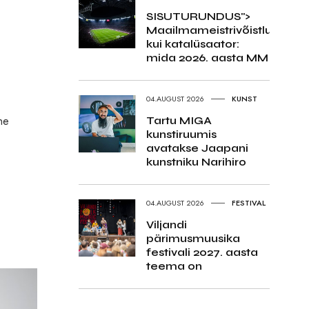
SISUTURUNDUS">
Maailmameistrivõistlused
kui katalüsaator:
mida 2026. aasta MM
04.AUGUST 2026
KUNST
ne
Tartu MIGA
kunstiruumis
avatakse Jaapani
kunstniku Narihiro
04.AUGUST 2026
FESTIVAL
Viljandi
pärimusmuusika
festivali 2027. aasta
teema on