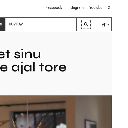
Facebook
Instagram
Youtube
X
RI
HUVITAV
TAVALINE
KESKMINE
t sinu
SUUR
 ajal tore