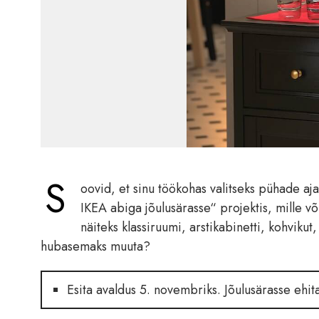
S
oovid, et sinu töökohas valitseks pühade a
IKEA abiga jõulusärasse“ projektis, mille v
näiteks klassiruumi, arstikabinetti, kohvik
hubasemaks muuta?
Esita avaldus 5. novembriks. Jõulusärasse ehit