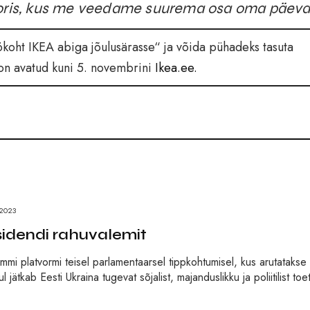
toris, kus me veedame suurema osa oma päeva
koht IKEA abiga jõulusärasse“ ja võida pühadeks tasuta
n avatud kuni 5. novembrini
Ikea.ee.
2023
sidendi rahuvalemit
mi platvormi teisel parlamentaarsel tippkohtumisel, kus arutatakse
ätkab Eesti Ukraina tugevat sõjalist, majanduslikku ja poliitilist toe