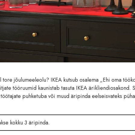
jal tore jõulumeeleolu? IKEA kutsub osalema „Ehi oma töök
õitjate tööruumid kaunistab tasuta IKEA ärikliendiosakond. 
ut, töötajate puhketuba või muud äripinda eelseisvateks püh
akse kokku 3 äripinda.