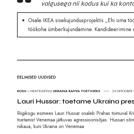
valgusega nii kodus kui ka kon
Osale IKEA sisekujundusprojektis „Ehi oma töö
töökoha ümberkujundamine. Kandideerimine o
EELMISED UUDISED
KODU
>
HEATEGEVUS
UKRAINA RAHVA TOETUSEKS
23.OKTOOBER 
Lauri Hussar: toetame Ukraina pre
Riigikogu esimees Lauri Hussar osaleb Prahas toimuval Krim
toetamist Venemaa jätkuvas agressioonisõjas. Hussari sõnul j
niikaua, kuni Ukraina on Venemaa