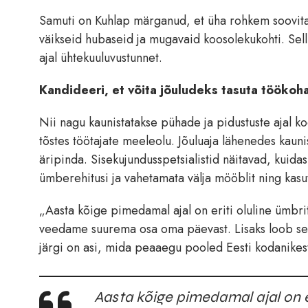
Samuti on Kuhlap märganud, et üha rohkem soovita
väikseid hubaseid ja mugavaid koosolekukohti. Sell
ajal ühtekuuluvustunnet.
Kandideeri, et võita jõuludeks tasuta töök
Nii nagu kaunistatakse pühade ja pidustuste ajal k
tõstes töötajate meeleolu. Jõuluaja lähenedes kaun
äripinda. Sisekujundusspetsialistid näitavad, kui
ümberehitusi ja vahetamata välja mööblit ning kasuta
„Aasta kõige pimedamal ajal on eriti oluline ümbri
veedame suurema osa oma päevast. Lisaks loob se
järgi on asi, mida peaaegu pooled Eesti kodanikes
Aasta kõige pimedamal ajal on e