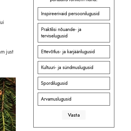
Inspireerivaid persoonilugusid
ui
Praktilisi nõuande- ja
terviselugusid
m just
Ettevõtlus- ja karjäärilugusid
Kultuuri- ja sündmuslugusid
Spordilugusid
Arvamuslugusid