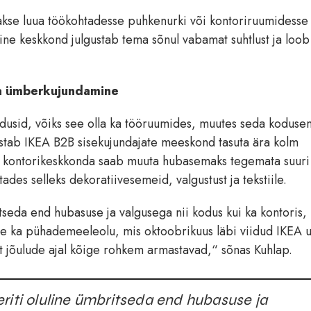
kse luua töökohtadesse puhkenurki või kontoriruumidesse
ine keskkond julgustab tema sõnul vabamat suhtlust ja loob
oha ümberkujundamine
odusid, võiks see olla ka tööruumides, muutes seda koduse
istab IKEA B2B sisekujundajate meeskond tasuta ära kolm
das kontorikeskkonda saab muuta hubasemaks tegemata suuri
des selleks dekoratiivesemeid, valgustust ja tekstiile.
tseda end hubasuse ja valgusega nii kodus kui ka kontoris,
e ka pühademeeleolu, mis oktoobrikuus läbi viidud IKEA 
t jõulude ajal kõige rohkem armastavad,“ sõnas Kuhlap.
riti oluline ümbritseda end hubasuse ja