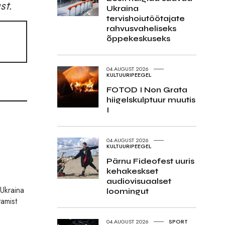
st.
Ukraina
tervishoiutöötajate
rahvusvaheliseks
õppekeskuseks
04.AUGUST 2026
KULTUURIPEEGEL
FOTOD I Non Grata
hiigelskulptuur muutis
I
04.AUGUST 2026
KULTUURIPEEGEL
Pärnu Fideofest uuris
kehakeskset
audiovisuaalset
 Ukraina
loomingut
tamist
04.AUGUST 2026
SPORT