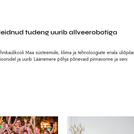
eidnud tudeng uurib allveerobotiga
ikaülikooli Maa süsteemide, kliima ja tehnoloogiate eriala üliõpila
oonidel ja uurib Läänemere põhja põnevaid pinnavorme ja seni