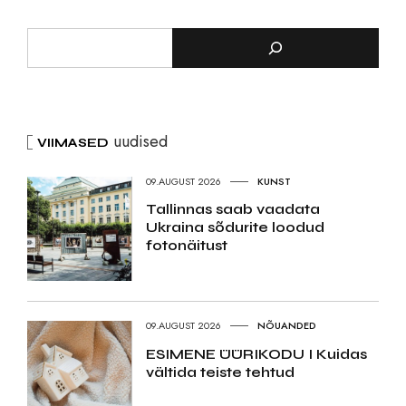
uudised
VIIMASED
09.AUGUST 2026
KUNST
Tallinnas saab vaadata
Ukraina sõdurite loodud
fotonäitust
09.AUGUST 2026
NÕUANDED
ESIMENE ÜÜRIKODU I Kuidas
vältida teiste tehtud