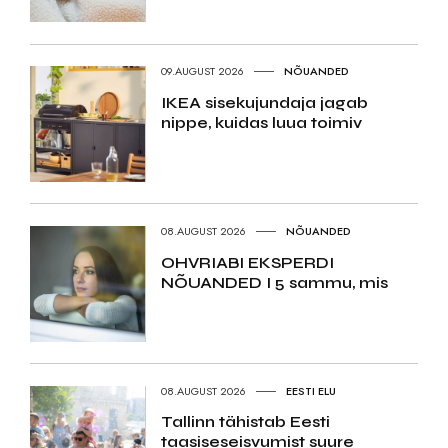
09.AUGUST 2026
NÕUANDED
IKEA sisekujundaja jagab
nippe, kuidas luua toimiv
08.AUGUST 2026
NÕUANDED
OHVRIABI EKSPERDI
NÕUANDED I 5 sammu, mis
08.AUGUST 2026
EESTI ELU
Tallinn tähistab Eesti
taasiseseisvumist suure