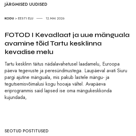
JÄRGMISED UUDISED
KODU
>
EESTI ELU
12.MAI 2026
FOTOD I Kevadlaat ja uue mänguala
avamine tõid Tartu kesklinna
kevadise melu
Tartu kesklinn täitus nädalavahetusel laadamelu, Euroopa
päeva tegevuste ja peresündmustega. Laupäeval avati Siuru
pargi ajutine mänguala, mis pakub lastele mängu- ja
tegutsemisvõimalusi kogu hooaja vältel. Avapäeva
eriprogrammis said lapsed ise oma mängukeskkonda
kujundada,
SEOTUD POSTITUSED