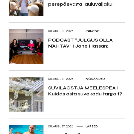
perepäevaga lauluväljakul
08.AUGUST 2026
INIMENE
PODCAST “JULGUS OLLA
NÄHTAV” I Jane Hassan:
08.AUGUST 2026
NÕUANDED
SUVILAOSTJA MEELESPEA I
Kuidas osta suvekodu targalt?
08.AUGUST 2026
LAPSED