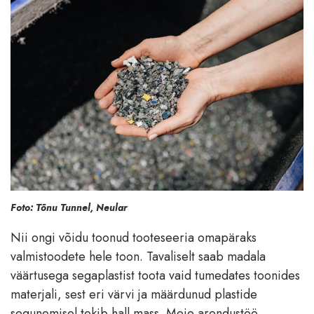
Foto: Tõnu Tunnel, Neular
Nii ongi võidu toonud tooteseeria omapäraks
valmistoodete hele toon. Tavaliselt saab madala
väärtusega segaplastist toota vaid tumedates toonides
materjali, sest eri värvi ja määrdunud plastide
segunemisel tekib hall mass. Meie arendustöö