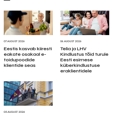
07.AUGUST 2026
06.AUGUST 2026
Eestis kasvab kiiresti
Telia ja LHV
eakate osakaal e-
Kindlustus tõid turule
toidupoodide
Eesti esimese
klientide seas
küberkindlustuse
eraklientidele
05.AUGUST 2026