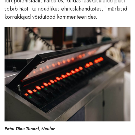
turupotentsiaali, näidates, kuidas taaskasutatud plast
sobib hästi ka nõudlikes ehituslahendustes,” märkisid
korraldajad võidutööd kommenteerides.
Foto: Tõnu Tunnel, Neular