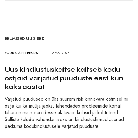
EELMISED UUDISED
KODU
>
ÄRI
TEENUS
12.MAI 2026
Uus kindlustuskaitse kaitseb kodu
ostjaid varjatud puuduste eest kuni
kaks aastat
Varjatud puudused on üks suurem risk kinnisvara ostmisel nii
ostja kui ka müüja jaoks, tähendades probleemide korral
tuhandetesse eurodesse ulatuvaid kulusid ja kohtuteed.
Selliste kulude vähendamiseks on kindlustusfirmad asunud
pakkuma kodukindlustusele varjatud puuduste