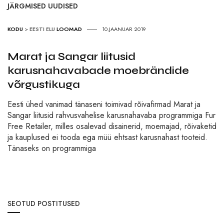
JÄRGMISED UUDISED
KODU
>
EESTI ELU
LOOMAD
10.JAANUAR 2019
Marat ja Sangar liitusid
karusnahavabade moebrändide
võrgustikuga
Eesti ühed vanimad tänaseni toimivad rõivafirmad Marat ja
Sangar liitusid rahvusvahelise karusnahavaba programmiga Fur
Free Retailer, milles osalevad disainerid, moemajad, rõivaketid
ja kauplused ei tooda ega müü ehtsast karusnahast tooteid.
Tänaseks on programmiga
SEOTUD POSTITUSED