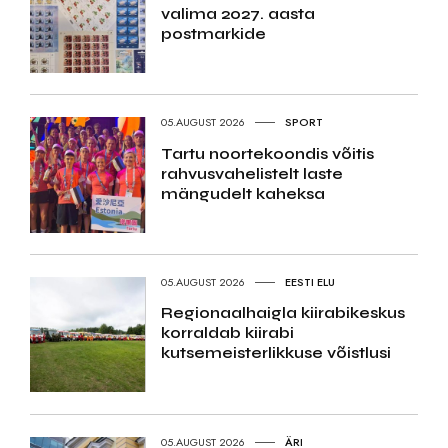
valima 2027. aasta
postmarkide
05.AUGUST 2026
SPORT
Tartu noortekoondis võitis
rahvusvahelistelt laste
mängudelt kaheksa
05.AUGUST 2026
EESTI ELU
Regionaalhaigla kiirabikeskus
korraldab kiirabi
kutsemeisterlikkuse võistlusi
05.AUGUST 2026
ÄRI