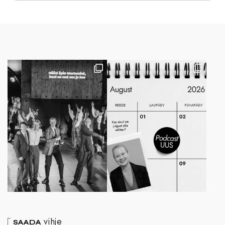
vihje
SAADA