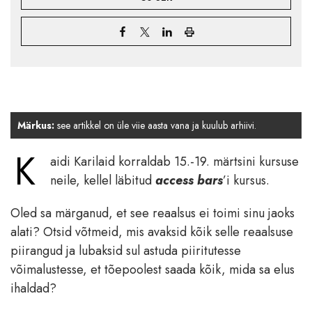
Märkus:
see artikkel on üle viie aasta vana ja kuulub arhiivi.
K
aidi Karilaid korraldab 15.-19. märtsini kursuse
neile, kellel läbitud
access bars
’i kursus.
Oled sa märganud, et see reaalsus ei toimi sinu jaoks
alati? Otsid võtmeid, mis avaksid kõik selle reaalsuse
piirangud ja lubaksid sul astuda piiritutesse
võimalustesse, et tõepoolest saada kõik, mida sa elus
ihaldad?