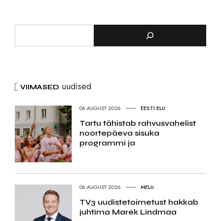
uudised
VIIMASED
06.AUGUST 2026
EESTI ELU
Tartu tähistab rahvusvahelist
noortepäeva sisuka
programmi ja
06.AUGUST 2026
MELU
TV3 uudistetoimetust hakkab
juhtima Marek Lindmaa