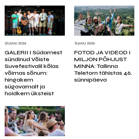
20.JUULI 2026
13.JUULI 2026
GALERII I Südamest
FOTOD JA VIDEOD I
sündinud Võiste
MILJON PÕHJUST
Suvefestivalil kõlas
MINNA: Tallinna
võimas sõnum:
Teletorn tähistas 46.
hingakem
sünnipäeva
sügavamalt ja
hoidkem üksteist