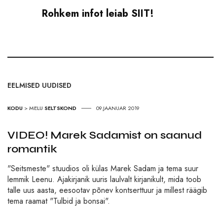
Rohkem infot leiab
SIIT
!
EELMISED UUDISED
KODU
>
MELU
SELTSKOND
09.JAANUAR 2019
VIDEO! Marek Sadamist on saanud
romantik
"Seitsmeste" stuudios oli külas Marek Sadam ja tema suur
lemmik Leenu. Ajakirjanik uuris laulvalt kirjanikult, mida toob
talle uus aasta, eesootav põnev kontserttuur ja millest räägib
tema raamat "Tulbid ja bonsai".