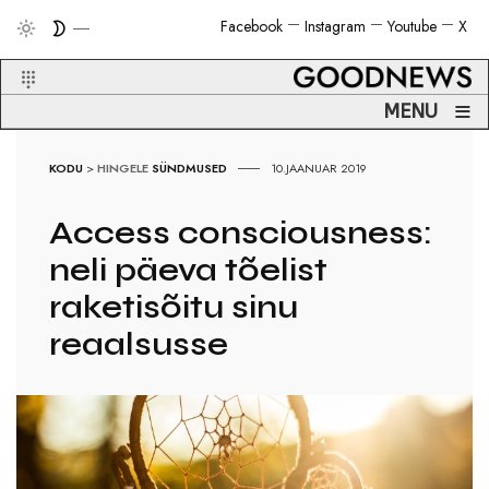
Facebook
Instagram
Youtube
X
≡
MENU
KODU
>
HINGELE
SÜNDMUSED
10.JAANUAR 2019
Access consciousness:
neli päeva tõelist
raketisõitu sinu
reaalsusse