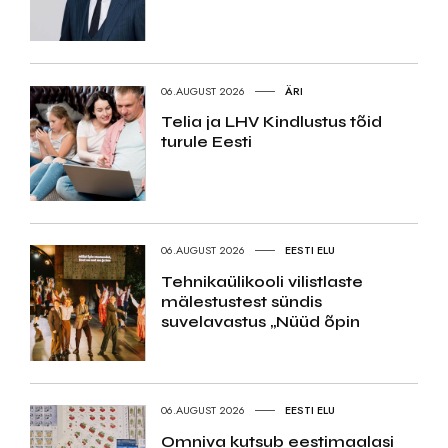
06.AUGUST 2026
ÄRI
Telia ja LHV Kindlustus tõid
turule Eesti
06.AUGUST 2026
EESTI ELU
Tehnikaülikooli vilistlaste
mälestustest sündis
suvelavastus „Nüüd õpin
06.AUGUST 2026
EESTI ELU
Omniva kutsub eestimaalasi