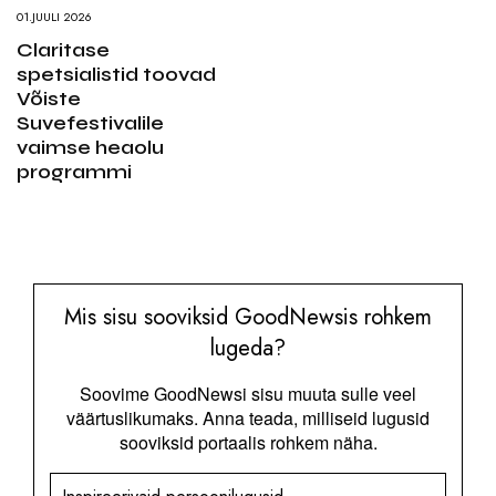
01.JUULI 2026
Claritase
spetsialistid toovad
Võiste
Suvefestivalile
vaimse heaolu
programmi
Mis sisu sooviksid GoodNewsis rohkem
lugeda?
Soovime GoodNewsi sisu muuta sulle veel
väärtuslikumaks. Anna teada, milliseid lugusid
sooviksid portaalis rohkem näha.