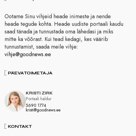
Ootame Sinu vihjeid heade inimeste ja nende
heade tegude kohta. Heade uudiste portaali kaudu
saad tänada ja tunnustada oma lähedasi ja miks
mitte ka võõrast. Kui tead kedagi, kes väärib
tunnustamist, saada meile vihje:
vihje@goodnews.ee
PÄEVATOIMETAJA
KRISTI ZIRK
Portaali haldur
5690 1774
kristi@goodnews.ee
KONTAKT