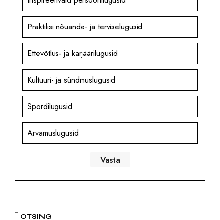
Inspireerivaid persoonilugusid
Praktilisi nõuande- ja terviselugusid
Ettevõtlus- ja karjäärilugusid
Kultuuri- ja sündmuslugusid
Spordilugusid
Arvamuslugusid
OTSING