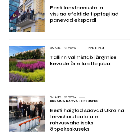
Eesti loovteenuste ja
visuaalefektide tipptegijad
panevad ekspordi
05.AUGUST 2026
EESTI ELU
Tallinn valmistab järgmise
kevade õiteilu ette juba
04.AUGUST 2026
UKRAINA RAHVA TOETUSEKS
Eesti haiglad saavad Ukraina
tervishoiutöötajate
rahvusvaheliseks
õppekeskuseks