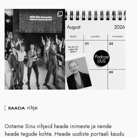
vihje
SAADA
Ootame Sinu vihjeid heade inimeste ja nende
heade tegude kohta. Heade uudiste portaali kaudu