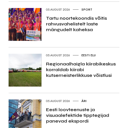
05.AUGUST 2026
SPORT
Tartu noortekoondis võitis
rahvusvahelistelt laste
mängudelt kaheksa
05.AUGUST 2026
EESTI ELU
Regionaalhaigla kiirabikeskus
korraldab kiirabi
kutsemeisterlikkuse võistlusi
05.AUGUST 2026
ÄRI
Eesti loovteenuste ja
visuaalefektide tipptegijad
panevad ekspordi