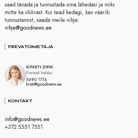
saad tänada ja tunnustada oma lähedasi ja miks
mitte ka võõrast. Kui tead kedagi, kes väärib
tunnustamist, saada meile vihje:
vihje@goodnews.ee
PÄEVATOIMETAJA
KRISTI ZIRK
Portaali haldur
5690 1774
kristi@goodnews.ee
KONTAKT
info@goodnews.ee
+372 5551 7551