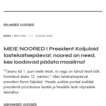
EELMISED UUDISED
KODU
>
EESTI ELU
01.JUUNI 2020
MEIE NOORED I President Kaljulaid
lastekaitsepäeval: noored on need,
kes loodavad päästa maailma!
"Tänavu tuli 1. juuni meile teisiti, nii nagu on tulnud teisiti kõik
hommikud alates 12. märtsist," ütles lastekaitsepäeval
president Kersti Kaljulaid. Heade uudiste portaal avaldab
presidendi pöördumise lastele ja headele laste sõpradele
täismahus
JÄRGMISED UUDISED