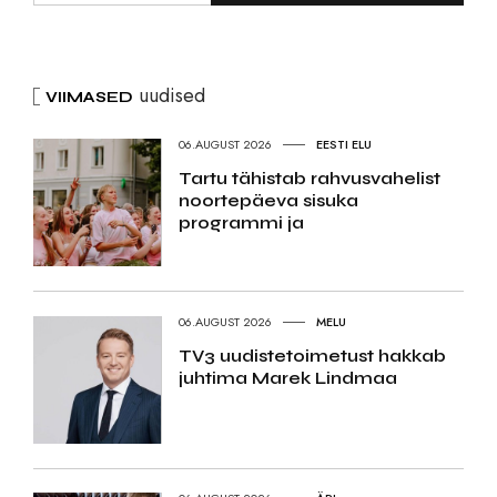
uudised
VIIMASED
06.AUGUST 2026
EESTI ELU
Tartu tähistab rahvusvahelist
noortepäeva sisuka
programmi ja
06.AUGUST 2026
MELU
TV3 uudistetoimetust hakkab
juhtima Marek Lindmaa