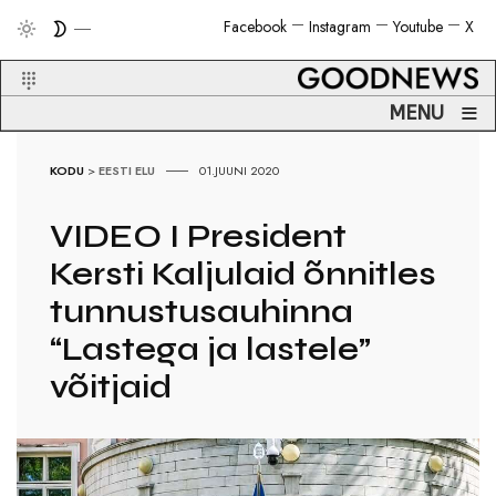
Facebook
Instagram
Youtube
X
≡
MENU
KODU
>
EESTI ELU
01.JUUNI 2020
VIDEO I President
Kersti Kaljulaid õnnitles
tunnustusauhinna
“Lastega ja lastele”
võitjaid