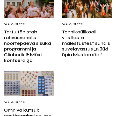
06.AUGUST 2026
06.AUGUST 2026
Tartu tähistab
Tehnikaülikooli
rahvusvahelist
vilistlaste
noortepäeva sisuka
mälestustest sündis
programmi ja
suvelavastus „Nüüd
Clicherik & Mäxi
õpin Mustamäel”
kontserdiga
06.AUGUST 2026
Omniva kutsub
eestimaalasi valima