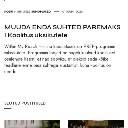
KODU
>
HINGELE
SÜNDMUSED
01.JUUNI 2020
MUUDA ENDA SUHTED PAREMAKS
I Koolitus üksikutele
Within My Reach – minu käeulatuses on PREP-programm
isikisikutele. Programmi loojad on sageli kuulnud koolitusel
osalenute käest, et nad sooviks, et oleksid seda kõike
teadlane enne oma suhtega alustamist, kuna koolitus on
nende
SEOTUD POSTITUSED