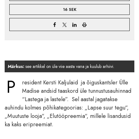
16 SEK
Märkus:
see artikkel on üle viie aasta vana ja kuulub arhiivi.
P
resident Kersti Kaljulaid ja õiguskantsler Ülle
Madise andsid taaskord üle tunnustusauhinnad
“Lastega ja lastele”. Sel aastal jagatakse
auhindu kolmes põhikategoorias: „Lapse suur tegu“,
„Muutuste looja“, „Elutööpreemia“, millele lisandusid
ka kaks eripreemiat.