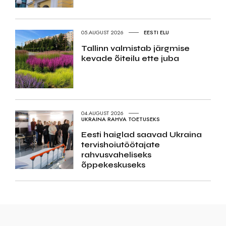
05.AUGUST 2026
EESTI ELU
Tallinn valmistab järgmise
kevade õiteilu ette juba
04.AUGUST 2026
UKRAINA RAHVA TOETUSEKS
Eesti haiglad saavad Ukraina
tervishoiutöötajate
rahvusvaheliseks
õppekeskuseks