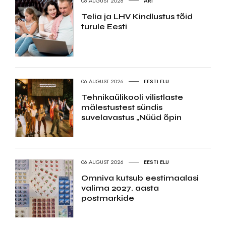
06.AUGUST 2026
ÄRI
Telia ja LHV Kindlustus tõid
turule Eesti
06.AUGUST 2026
EESTI ELU
Tehnikaülikooli vilistlaste
mälestustest sündis
suvelavastus „Nüüd õpin
06.AUGUST 2026
EESTI ELU
Omniva kutsub eestimaalasi
valima 2027. aasta
postmarkide