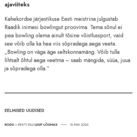
ajaviiteks
Kahekordse järjestikuse Eesti meistrina julgustab
Raadik inimesi bowlingut proovima. Tema sõnul ei
pea bowling olema ainult tõsine võistlussport, vaid
see võib olla ka hea viis sõpradega aega veeta.
„Bowling on väga äge seltskonnamäng. Võib tulla
lihtsalt õhtul aega veetma – saab mängida, süüa, juua
ja sõpradega olla.”
EELMISED UUDISED
KODU
>
EESTI ELU
LUUP LÕUNAS
16.MAI 2026