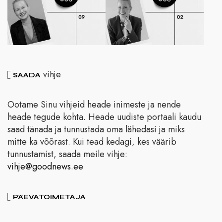
vihje
SAADA
Ootame Sinu vihjeid heade inimeste ja nende
heade tegude kohta. Heade uudiste portaali kaudu
saad tänada ja tunnustada oma lähedasi ja miks
mitte ka võõrast. Kui tead kedagi, kes väärib
tunnustamist, saada meile vihje:
vihje@goodnews.ee
PÄEVATOIMETAJA