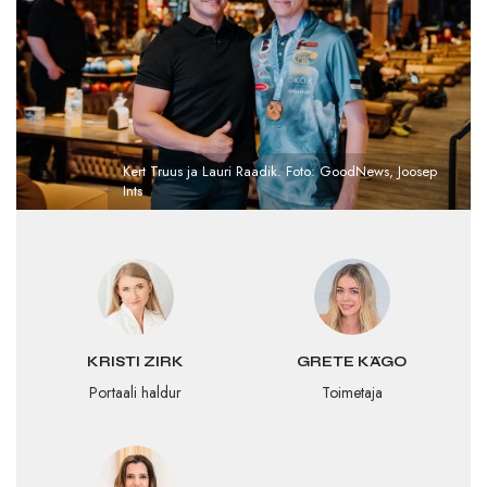
Kert Truus ja Lauri Raadik. Foto: GoodNews, Joosep
Ints
KRISTI ZIRK
GRETE KÄGO
Portaali haldur
Toimetaja