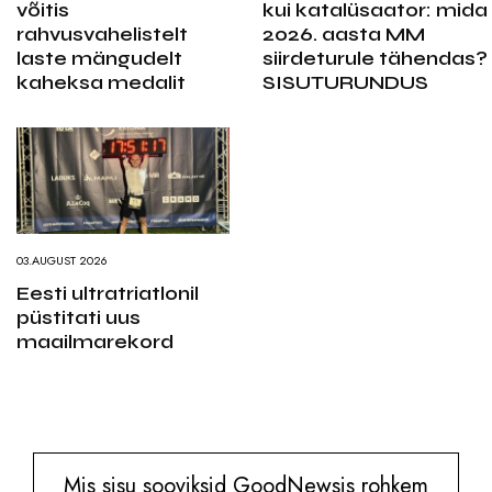
võitis
kui katalüsaator: mida
rahvusvahelistelt
2026. aasta MM
laste mängudelt
siirdeturule tähendas?
kaheksa medalit
SISUTURUNDUS
03.AUGUST 2026
Eesti ultratriatlonil
püstitati uus
maailmarekord
Mis sisu sooviksid GoodNewsis rohkem