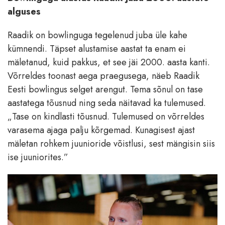
alguses
Raadik on bowlinguga tegelenud juba üle kahe
kümnendi. Täpset alustamise aastat ta enam ei
mäletanud, kuid pakkus, et see jäi 2000. aasta kanti.
Võrreldes toonast aega praegusega, näeb Raadik
Eesti bowlingus selget arengut. Tema sõnul on tase
aastatega tõusnud ning seda näitavad ka tulemused.
„Tase on kindlasti tõusnud. Tulemused on võrreldes
varasema ajaga palju kõrgemad. Kunagisest ajast
mäletan rohkem juunioride võistlusi, sest mängisin siis
ise juuniorites.”