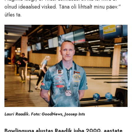
olnud ideaalsed visked. Täna oli lihtsalt minu päev.”
ütles ta.
Lauri Raadik. Foto: GoodNews, Joosep Ints
Bowlinguga alustas Raadik juba 2000. aastate