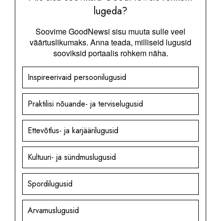
lugeda?
Soovime GoodNewsi sisu muuta sulle veel
väärtuslikumaks. Anna teada, milliseid lugusid
sooviksid portaalis rohkem näha.
Inspireerivaid persoonilugusid
Praktilisi nõuande- ja terviselugusid
Ettevõtlus- ja karjäärilugusid
Kultuuri- ja sündmuslugusid
Spordilugusid
Arvamuslugusid