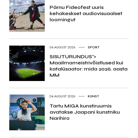
Pärnu Fideofest uuris
kehakeskset audiovisuaalset
loomingut
04.AUGUST 2026
SPORT
SISUTURUNDUS">
Maailmameistrivõistlused kui
katalüsaator: mida 2026. aasta
MM
04.AUGUST 2026
KUNST
Tartu MIGA kunstiruumis
avatakse Jaapani kunstniku
Narihiro