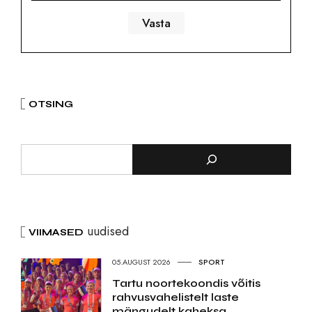
OTSING
uudised
VIIMASED
05.AUGUST 2026
SPORT
Tartu noortekoondis võitis
rahvusvahelistelt laste
mängudelt kaheksa