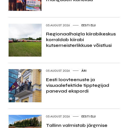
05.AUGUST 2026
EESTI ELU
Regionaalhaigla kiirabikeskus
korraldab kiirabi
kutsemeisterlikkuse võistlusi
05.AUGUST 2026
ÄRI
Eesti loovteenuste ja
visuaalefektide tipptegijad
panevad ekspordi
05.AUGUST 2026
EESTI ELU
Tallinn valmistab järgmise