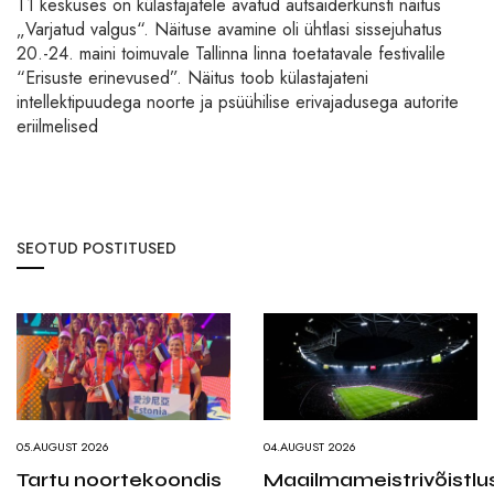
T1 keskuses on külastajatele avatud autsaiderkunsti näitus
„Varjatud valgus“. Näituse avamine oli ühtlasi sissejuhatus
20.-24. maini toimuvale Tallinna linna toetatavale festivalile
“Erisuste erinevused”. Näitus toob külastajateni
intellektipuudega noorte ja psüühilise erivajadusega autorite
eriilmelised
SEOTUD POSTITUSED
05.AUGUST 2026
04.AUGUST 2026
Tartu noortekoondis
Maailmameistrivõistlu