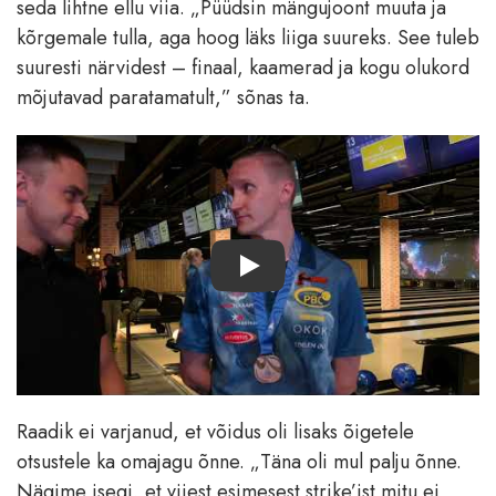
seda lihtne ellu viia. „Püüdsin mängujoont muuta ja
kõrgemale tulla, aga hoog läks liiga suureks. See tuleb
suuresti närvidest – finaal, kaamerad ja kogu olukord
mõjutavad paratamatult,” sõnas ta.
Play
Raadik ei varjanud, et võidus oli lisaks õigetele
otsustele ka omajagu õnne. „Täna oli mul palju õnne.
Nägime isegi, et viiest esimesest strike’ist mitu ei