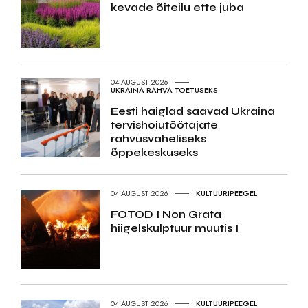
kevade õiteilu ette juba
04.AUGUST 2026
UKRAINA RAHVA TOETUSEKS
Eesti haiglad saavad Ukraina
tervishoiutöötajate
rahvusvaheliseks
õppekeskuseks
04.AUGUST 2026
KULTUURIPEEGEL
FOTOD I Non Grata
hiigelskulptuur muutis I
04.AUGUST 2026
KULTUURIPEEGEL