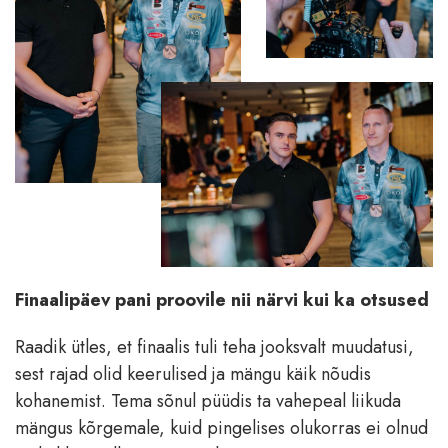
Finaalipäev pani proovile nii närvi kui ka otsused
Raadik ütles, et finaalis tuli teha jooksvalt muudatusi,
sest rajad olid keerulised ja mängu käik nõudis
kohanemist. Tema sõnul püüdis ta vahepeal liikuda
mängus kõrgemale, kuid pingelises olukorras ei olnud