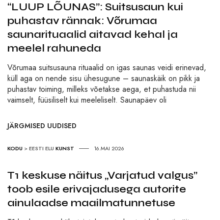
“LUUP LÕUNAS”: Suitsusaun kui
puhastav rännak: Võrumaa
saunarituaalid aitavad kehal ja
meelel rahuneda
Võrumaa suitsusauna rituaalid on igas saunas veidi erinevad,
küll aga on nende sisu ühesugune – saunaskäik on pikk ja
puhastav toiming, milleks võetakse aega, et puhastuda nii
vaimselt, füüsiliselt kui meeleliselt. Saunapäev oli
JÄRGMISED UUDISED
KODU
>
EESTI ELU
KUNST
16.MAI 2026
T1 keskuse näitus „Varjatud valgus”
toob esile erivajadusega autorite
ainulaadse maailmatunnetuse