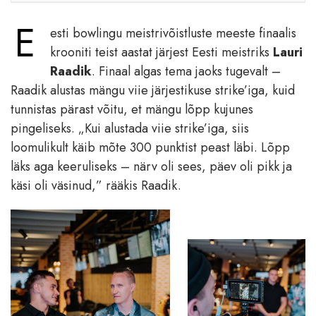
E
esti bowlingu meistrivõistluste meeste finaalis
krooniti teist aastat järjest Eesti meistriks
Lauri
Raadik
. Finaal algas tema jaoks tugevalt –
Raadik alustas mängu viie järjestikuse strike’iga, kuid
tunnistas pärast võitu, et mängu lõpp kujunes
pingeliseks. „Kui alustada viie strike’iga, siis
loomulikult käib mõte 300 punktist peast läbi. Lõpp
läks aga keeruliseks – närv oli sees, päev oli pikk ja
käsi oli väsinud,” rääkis Raadik.