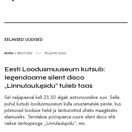
EELMISED UUDISED
KODU
>
EESTI ELU
18.JUUNI 2024
Eesti Loodusmuuseum kutsub:
legendaarne silent disco
„Linnulaulupidu“ tuleb taas
Sel neljapäeval kell 23.50 algab astronoomiline suvi. Selle
puhul kutsub loodusmuuseum külla unustamatule peole, kus
põimuvad looduse helid ja tantsurütmid üheks maagiliseks
elamuseks. Tervitakse pööripäeva suure silent disco ehk
vaikse tantsupeoga „Linnulaulupidu“, mis