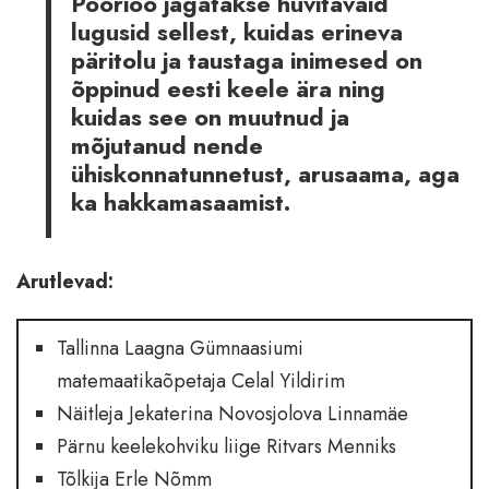
Pööriöö jagatakse huvitavaid
lugusid sellest, kuidas erineva
päritolu ja taustaga inimesed on
õppinud eesti keele ära ning
kuidas see on muutnud ja
mõjutanud nende
ühiskonnatunnetust, arusaama, aga
ka hakkamasaamist.
Arutlevad:
Tallinna Laagna Gümnaasiumi
matemaatikaõpetaja Celal Yildirim
Näitleja Jekaterina Novosjolova Linnamäe
Pärnu keelekohviku liige Ritvars Menniks
Tõlkija Erle Nõmm