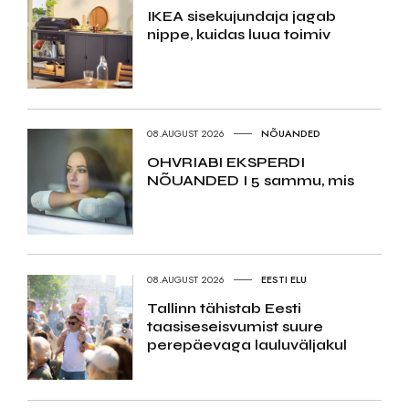
IKEA sisekujundaja jagab
nippe, kuidas luua toimiv
08.AUGUST 2026
NÕUANDED
OHVRIABI EKSPERDI
NÕUANDED I 5 sammu, mis
08.AUGUST 2026
EESTI ELU
Tallinn tähistab Eesti
taasiseseisvumist suure
perepäevaga lauluväljakul