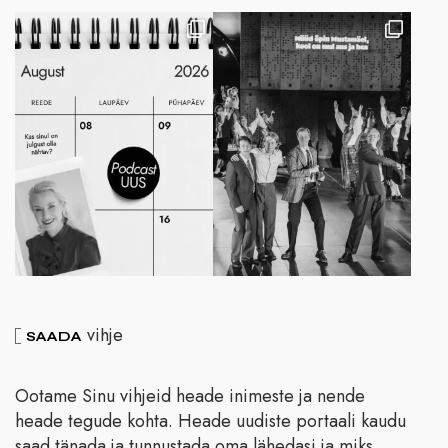
vihje
SAADA
Ootame Sinu vihjeid heade inimeste ja nende
heade tegude kohta. Heade uudiste portaali kaudu
saad tänada ja tunnustada oma lähedasi ja miks