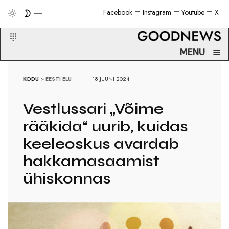
Facebook
Instagram
Youtube
X
≡
MENU
KODU
>
EESTI ELU
18.JUUNI 2024
Vestlussari „Võime
rääkida“ uurib, kuidas
keeleoskus avardab
hakkamasaamist
ühiskonnas