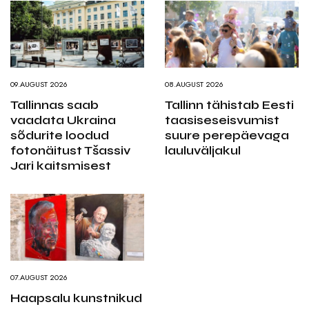
09.AUGUST 2026
08.AUGUST 2026
Tallinnas saab
Tallinn tähistab Eesti
vaadata Ukraina
taasiseseisvumist
sõdurite loodud
suure perepäevaga
fotonäitust Tšassiv
lauluväljakul
Jari kaitsmisest
07.AUGUST 2026
Haapsalu kunstnikud