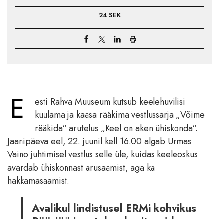
24 SEK
E
esti Rahva Muuseum kutsub keelehuvilisi
kuulama ja kaasa rääkima vestlussarja „Võime
rääkida“ arutelus „Keel on aken ühiskonda“.
Jaanipäeva eel, 22. juunil kell 16.00 algab Urmas
Vaino juhtimisel vestlus selle üle, kuidas keeleoskus
avardab ühiskonnast arusaamist, aga ka
hakkamasaamist.
Avalikul lindistusel ERMi kohvikus