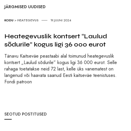
JÄRGMISED UUDISED
KODU
>
HEATEGEVUS
19.JUUNI 2024
Heategevuslik kontsert “Laulud
sõdurile” kogus ligi 36 000 eurot
Tänavu Kaitseväe peastaabi alal toimunud heategevuslik
kontsert „Laulud sõdurile” kogus ligi 36 000 eurot. Selle
rahaga toetatakse neid 72 last, kelle üks vanematest on
langenud või haavata saanud Eesti kaitseväe teenistuses.
Fondi patroon
SEOTUD POSTITUSED