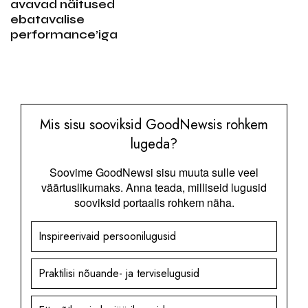
avavad näitused
ebatavalise
performance’iga
Mis sisu sooviksid GoodNewsis rohkem
lugeda?
Soovime GoodNewsi sisu muuta sulle veel
väärtuslikumaks. Anna teada, milliseid lugusid
sooviksid portaalis rohkem näha.
Inspireerivaid persoonilugusid
Praktilisi nõuande- ja terviselugusid