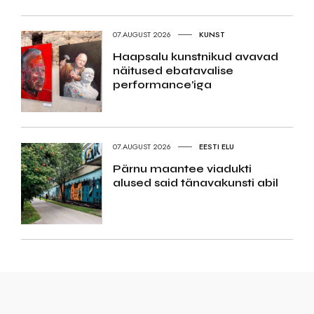
07.AUGUST 2026
KUNST
Haapsalu kunstnikud avavad
näitused ebatavalise
performance’iga
07.AUGUST 2026
EESTI ELU
Pärnu maantee viadukti
alused said tänavakunsti abil