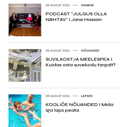
08.AUGUST 2026
INIMENE
PODCAST “JULGUS OLLA
NÄHTAV” I Jane Hassan:
08.AUGUST 2026
NÕUANDED
SUVILAOSTJA MEELESPEA I
Kuidas osta suvekodu targalt?
08.AUGUST 2026
LAPSED
KOOLIÕE NÕUANDED I Mida
iga laps peaks