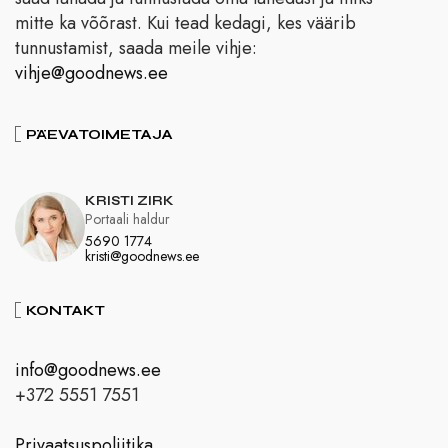
mitte ka võõrast. Kui tead kedagi, kes väärib
tunnustamist, saada meile vihje:
vihje@goodnews.ee
PÄEVATOIMETAJA
KRISTI ZIRK
Portaali haldur
5690 1774
kristi@goodnews.ee
KONTAKT
info@goodnews.ee
+372 5551 7551
Privaatsuspoliitika