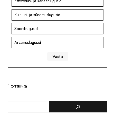
Ettevõtlus- ja karjäärilugusid
Kultuuri- ja sündmuslugusid
Spordilugusid
Arvamuslugusid
OTSING