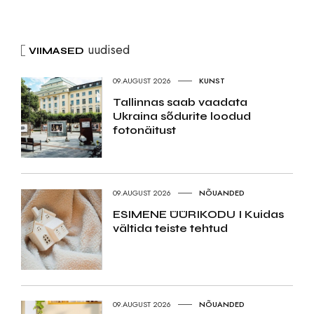
uudised
VIIMASED
09.AUGUST 2026
KUNST
Tallinnas saab vaadata
Ukraina sõdurite loodud
fotonäitust
09.AUGUST 2026
NÕUANDED
ESIMENE ÜÜRIKODU I Kuidas
vältida teiste tehtud
09.AUGUST 2026
NÕUANDED