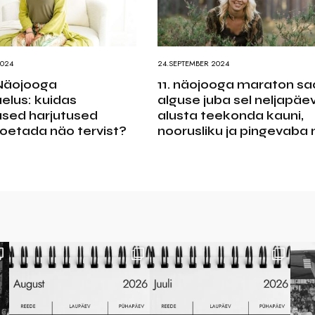
024
24.SEPTEMBER 2024
Näojooga
11. näojooga maraton s
elus: kuidas
alguse juba sel neljapäev
sed harjutused
alusta teekonda kauni,
toetada näo tervist?
noorusliku ja pingevaba 