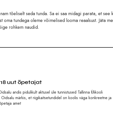
 enam tõeliselt seda tunda. Sa ei saa midagi parata, et see 
sest oma tundega oleme võimelised looma reaalsust. Jäta m
kõige rohkem naudid.
 18 uut õpetajat
dsalu andis pidulikult aktusel üle tunnistused Tallinna Ülikooli
 Oidsalu märkis, et riigikaitsetundidel on koolis väga konkreetne ja
eõpetaja amet