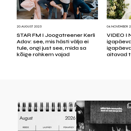
20.AUGUST 2025
04.NOVEMBER 2
STAR FM I Joogatreener Kerli
VIDEO I 
Adov: see, mis hästi välja ei
igapäeva
tule, ongi just see, mida sa
igapäeva
kõige rohkem vajad
aitavad 