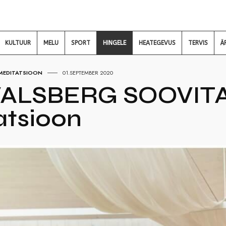
KULTUUR
MELU
SPORT
HINGELE
HEATEGEVUS
TERVIS
Ä
 MEDITATSIOON
01.SEPTEMBER 2020
ALSBERG SOOVITAB 
atsioon