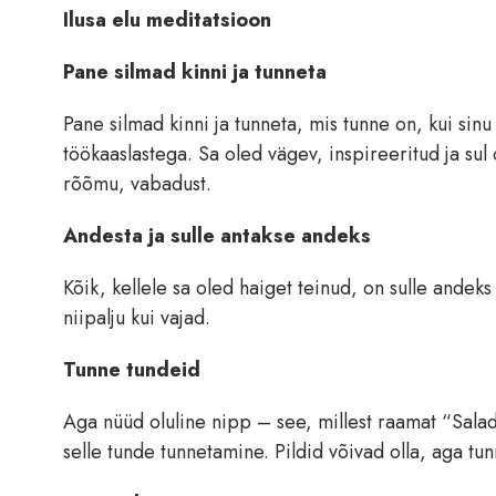
Ilusa elu meditatsioon
Pane silmad kinni ja tunneta
Pane silmad kinni ja tunneta, mis tunne on, kui si
töökaaslastega. Sa oled vägev, inspireeritud ja sul 
rõõmu, vabadust.
Andesta ja sulle antakse andeks
Kõik, kellele sa oled haiget teinud, on sulle andeks
niipalju kui vajad.
Tunne tundeid
Aga nüüd oluline nipp – see, millest raamat “Saladu
selle tunde tunnetamine. Pildid võivad olla, aga tu