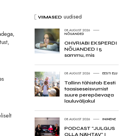
uudised
VIIMASED
08.AUGUST 2026
radega,
NÕUANDED
tust,
OHVRIABI EKSPERDI
NÕUANDED I 5
sammu, mis
08.AUGUST 2026
EESTI ELU
es
Tallinn tähistab Eesti
taasiseseisvumist
suure perepäevaga
lauluväljakul
liselt
08.AUGUST 2026
INIMENE
PODCAST “JULGUS
OLLA NÄHTAV” I