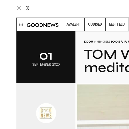
AVALEHT
UUDISED
EESTI ELU
KODU
>
HINGELE
JOOGA JA
TOM V
01
medit
SEPTEMBER 2020