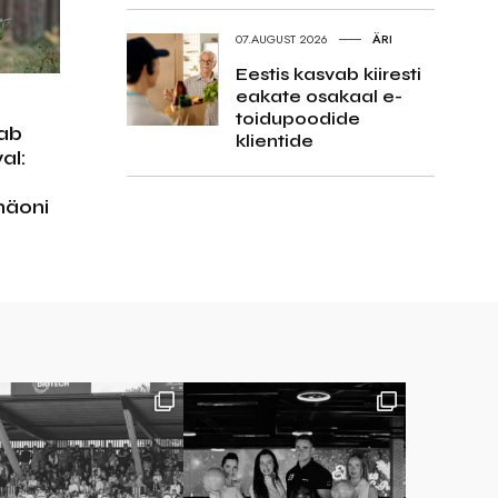
07.AUGUST 2026
ÄRI
Eestis kasvab kiiresti
eakate osakaal e-
toidupoodide
aab
klientide
al:
näoni