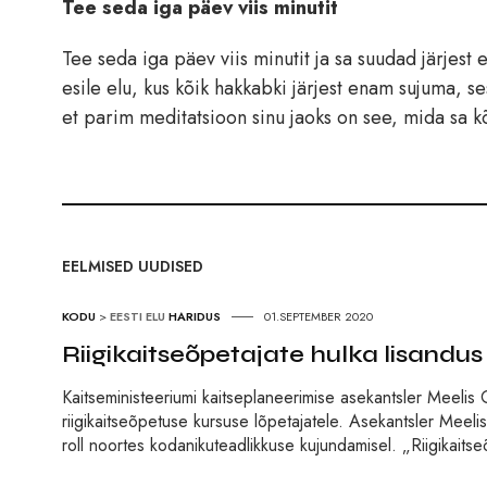
Tee seda iga päev viis minutit
Tee seda iga päev viis minutit ja sa suudad järjest
esile elu, kus kõik hakkabki järjest enam sujuma, 
et parim meditatsioon sinu jaoks on see, mida sa 
EELMISED UUDISED
KODU
>
EESTI ELU
HARIDUS
01.SEPTEMBER 2020
Riigikaitseõpetajate hulka lisandus
Kaitseministeeriumi kaitseplaneerimise asekantsler Meelis Oi
riigikaitseõpetuse kursuse lõpetajatele. Asekantsler Meelis
roll noortes kodanikuteadlikkuse kujundamisel. „Riigikaits