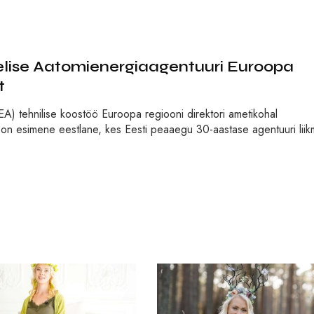
lise Aatomienergiaagentuuri Euroopa
t
A) tehnilise koostöö Euroopa regiooni direktori ametikohal
ala on esimene eestlane, kes Eesti peaaegu 30-aastase agentuuri lii