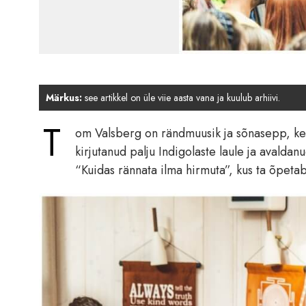
Märkus:
see artikkel on üle viie aasta vana ja kuulub arhiivi.
T
om Valsberg on rändmuusik ja sõnasepp, kes 
kirjutanud palju Indigolaste laule ja avaldan
“Kuidas rännata ilma hirmuta”, kus ta õpet