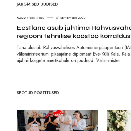
JÄRGMISED UUDISED
KODU
>
EESTI ELU
01.SEPTEMBER 2020
Eestlane asub juhtima Rahvusvahe
regiooni tehnilise koostöö korraldus
Täna alustab Rahvusvahelises Aatomienergiaagentuuri (IAE
välisministeeriumi pikaajaline diplomaat Eve-Külli Kala. K
ajal nii kõrgele ametikohale on jõudnud. Välisminister
SEOTUD POSTITUSED