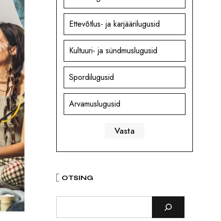
Ettevõtlus- ja karjäärilugusid
Kultuuri- ja sündmuslugusid
Spordilugusid
Arvamuslugusid
OTSING