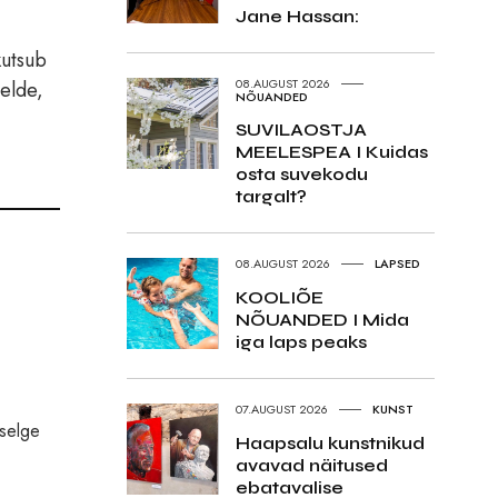
Jane Hassan:
kutsub
08.AUGUST 2026
eelde,
NÕUANDED
SUVILAOSTJA
MEELESPEA I Kuidas
osta suvekodu
targalt?
08.AUGUST 2026
LAPSED
KOOLIÕE
NÕUANDED I Mida
iga laps peaks
07.AUGUST 2026
KUNST
 selge
Haapsalu kunstnikud
avavad näitused
ebatavalise