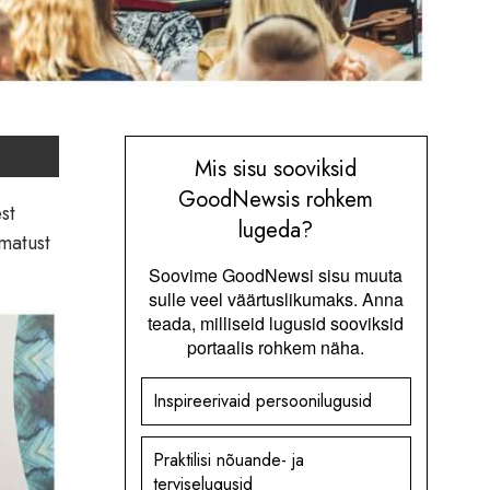
Mis sisu sooviksid
GoodNewsis rohkem
st
lugeda?
amatust
Soovime GoodNewsi sisu muuta
sulle veel väärtuslikumaks. Anna
teada, milliseid lugusid sooviksid
portaalis rohkem näha.
Inspireerivaid persoonilugusid
Praktilisi nõuande- ja
terviselugusid