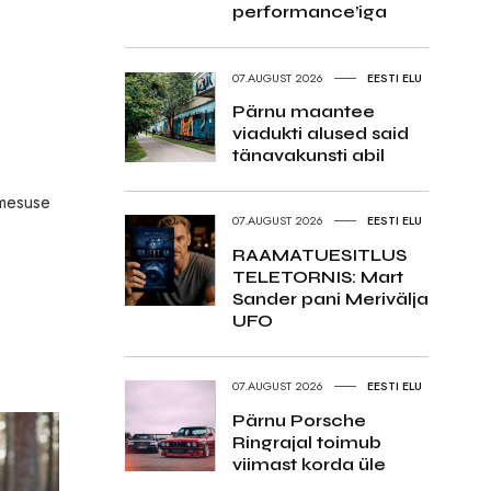
performance’iga
07.AUGUST 2026
EESTI ELU
Pärnu maantee
viadukti alused said
tänavakunsti abil
kmesuse
07.AUGUST 2026
EESTI ELU
RAAMATUESITLUS
TELETORNIS: Mart
Sander pani Merivälja
UFO
07.AUGUST 2026
EESTI ELU
Pärnu Porsche
Ringrajal toimub
viimast korda üle