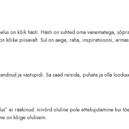
nu elus on kõik hästi. Hästi on suhted oma vanematega, sõp
on kõike piisavalt. Sul on aega, raha, inspiratsiooni, armas
 andnud ja vastupidi. Sa saad reisida, puhata ja olla loodus
s” ei rääkinud: niivõrd oluline pole ettekujutamine kui tõe
nne on kõige olulisem.